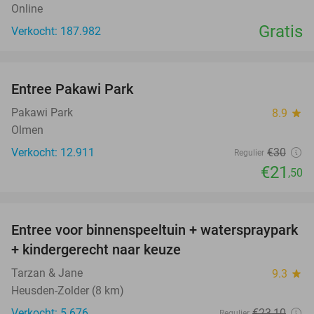
Online
Gratis
Verkocht: 187.982
favorite_border
Entree Pakawi Park
28%
Pakawi Park
8.9
star
Olmen
Verkocht: 12.911
€30
Regulier
€21
,50
favorite_border
Entree voor binnenspeeltuin + waterspraypark
40%
+ kindergerecht naar keuze
Tarzan & Jane
9.3
star
Heusden-Zolder (8 km)
Verkocht: 5.676
€23
,10
Regulier