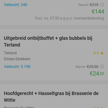
Verkocht: 246
€215
Regulier
€144
Excl. ca. €7,50 p.p.p.n. toeristenbelasting
favorite_border
Uitgebreid ontbijtbuffet + glas bubbels bij
17%
Terland
Terland
9.9
star
Dilsen-Stokkem
Verkocht: 5.198
€29
,50
Regulier
€24
,50
favorite_border
Hoofdgerecht + Hasseltgras bij Brasserie de
24%
Witte