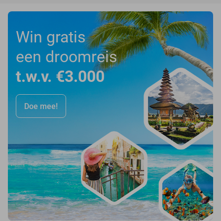
Win gratis
een droomreis
t.w.v. €3.000
Doe mee!