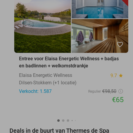
favorite_border
Entree voor Elaisa Energetic Wellness + badjas
en badlinnen + welkomstdrankje
Elaisa Energetic Wellness
9.7
star
Dilsen-Stokkem (+1 locatie)
Verkocht: 1.587
€98
,50
Regulier
€65
Deals in de buurt van Thermes de Spa