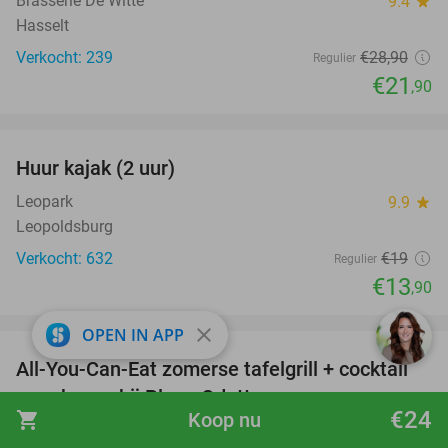
Brasserie De Witte
9.4
star
Hasselt
Verkocht: 239
€28
,90
Regulier
€21
,90
favorite_border
Huur kajak (2 uur)
27%
Leopark
9.9
star
Leopoldsburg
Verkocht: 632
€19
Regulier
€13
,90
favorite_border
close
OPEN IN APP
All-You-Can-Eat zomerse tafelgrill + cocktail
42%
naar keuze bij Plage Odette
€24
shopping_cart
Koop nu
Plage Odette
9.5
star