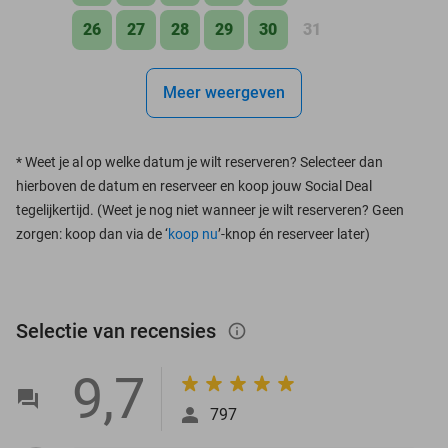
26
27
28
29
30
31
Meer weergeven
*
Weet je al op welke datum je wilt reserveren? Selecteer dan
hierboven de datum en reserveer en koop jouw Social Deal
tegelijkertijd. (Weet je nog niet wanneer je wilt reserveren? Geen
zorgen: koop dan via de ‘
koop nu
’-knop én reserveer later)
Selectie van recensies
info_outlined
9,7
797