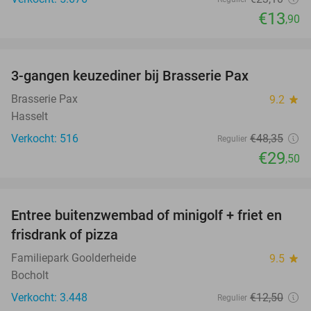
€13
,90
favorite_border
3-gangen keuzediner bij Brasserie Pax
39%
Brasserie Pax
9.2
star
Hasselt
Verkocht: 516
€48
,35
Regulier
€29
,50
favorite_border
Entree buitenzwembad of minigolf + friet en
37%
frisdrank of pizza
Familiepark Goolderheide
9.5
star
Bocholt
Verkocht: 3.448
€12
,50
Regulier