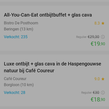
favorite_border
All-You-Can-Eat ontbijtbuffet + glas cava
32%
Bistro De Posthoorn
8.3
star
Beringen (13 km)
Verkocht: 235
€29
,30
Regulier
€19
,90
favorite_border
Luxe ontbijt + glas cava in de Haspengouwse
37%
natuur bij Café Coureur
Café Coureur
9.0
star
Borgloon (10 km)
Verkocht: 28
€30
Regulier
€18
,90
favorite_border