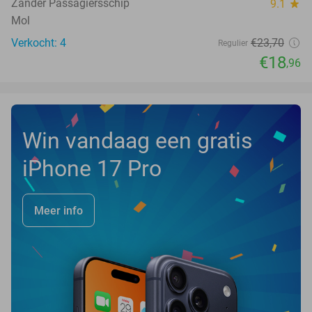
Zander Passagiersschip
9.1
star
Mol
Verkocht: 4
€23
,70
Regulier
€18
,96
Win vandaag een gratis
iPhone 17 Pro
Meer info