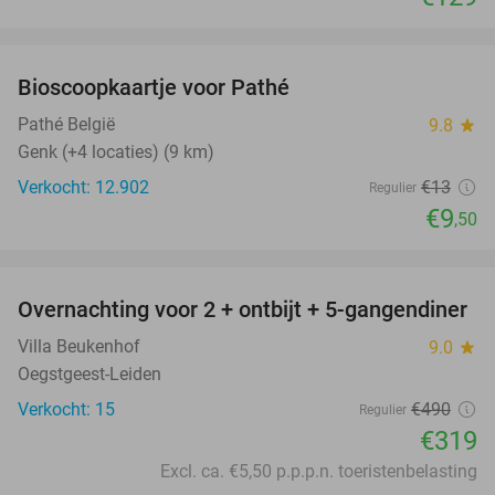
favorite_border
Bioscoopkaartje voor Pathé
27%
Pathé België
9.8
star
Genk (+4 locaties) (9 km)
Verkocht: 12.902
€13
Regulier
€9
,50
favorite_border
Overnachting voor 2 + ontbijt + 5-gangendiner
35%
Villa Beukenhof
9.0
star
Oegstgeest-Leiden
Verkocht: 15
€490
Regulier
€319
Excl. ca. €5,50 p.p.p.n. toeristenbelasting