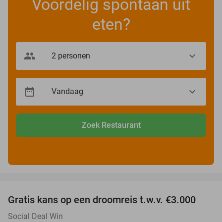
Voordelig spontaan uit
eten?
Zoek Restaurant
favorite_border
Gratis kans op een droomreis t.w.v. €3.000
Social Deal Win