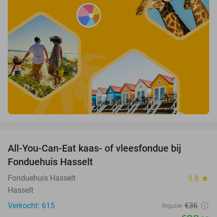
favorite_border
All-You-Can-Eat kaas- of vleesfondue bij
20%
Fonduehuis Hasselt
Fonduehuis Hasselt
9.8
star
Hasselt
Verkocht: 615
€36
Regulier