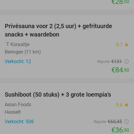
€28
,90
favorite_border
Privésauna voor 2 (2,5 uur) + gefrituurde
35%
snacks + waardebon
´T Koraaltje
9.7
star
Beringen (11 km)
Verkocht: 12
€131
Regulier
€84
,90
favorite_border
Sushiboot (50 stuks) + 3 grote loempia's
39%
Asian Foods
9.6
star
Hasselt
Verkocht: 506
€60
,45
Regulier
€36
,90