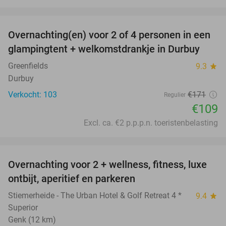
favorite_border
Overnachting(en) voor 2 of 4 personen in een
36%
glampingtent + welkomstdrankje in Durbuy
Greenfields
9.3
star
Durbuy
Verkocht: 103
€171
Regulier
€109
Excl. ca. €2 p.p.p.n. toeristenbelasting
favorite_border
Overnachting voor 2 + wellness, fitness, luxe
33%
ontbijt, aperitief en parkeren
Stiemerheide - The Urban Hotel & Golf Retreat 4 *
9.4
star
Superior
Genk (12 km)