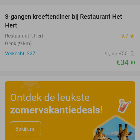
favorite_border
3-gangen kreeftendiner bij Restaurant Het
30%
Hert
Restaurant 't Hert
9.7
star
Genk (9 km)
Verkocht: 227
€50
Regulier
€34
,90
Ontdek de leukste
zomervakantiedeals
!
Bekijk nu