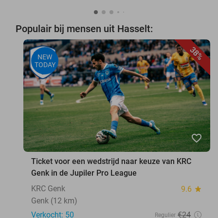
Populair bij mensen uit Hasselt:
38%
NEW
TODAY
favorite_border
Ticket voor een wedstrijd naar keuze van KRC
Genk in de Jupiler Pro League
KRC Genk
9.6
star
Genk (12 km)
Verkocht: 50
€24
Regulier