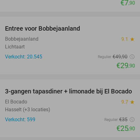
€7
,90
favorite_border
Entree voor Bobbejaanland
40%
Bobbejaanland
9.1
star
Lichtaart
Verkocht: 20.545
€49
,90
Regulier
€29
,90
favorite_border
3-gangen tapasdiner + limonade bij El Bocado
26%
El Bocado
9.7
star
Hasselt (+3 locaties)
Verkocht: 599
€35
Regulier
€25
,90