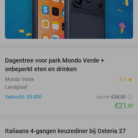
favorite_border
Dagentree voor park Mondo Verde +
25%
onbeperkt eten en drinken
Mondo Verde
8.3
star
Landgraaf
Verkocht: 35.000
€28
,50
Regulier
€21
,50
favorite_border
Italiaans 4-gangen keuzediner bij Osteria 27
41%