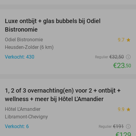
favorite_border
Luxe ontbijt + glas bubbels bij Odiel
28%
Bistronomie
Odiel Bistronomie
9.7
star
Heusden-Zolder (6 km)
Verkocht: 430
€32
,50
Regulier
€23
,50
favorite_border
1, 2 of 3 overnachting(en) voor 2 + ontbijt +
32%
NEW
wellness + meer bij Hôtel L'Amandier
TODAY
Hôtel L'Amandier
9.9
star
Libramont-Chevigny
Verkocht: 6
€191
Regulier
€129