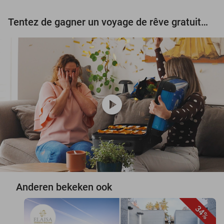
Tentez de gagner un voyage de rêve gratuit d'une valeur de 3.000 € !
play_circle
Anderen bekeken ook
34%