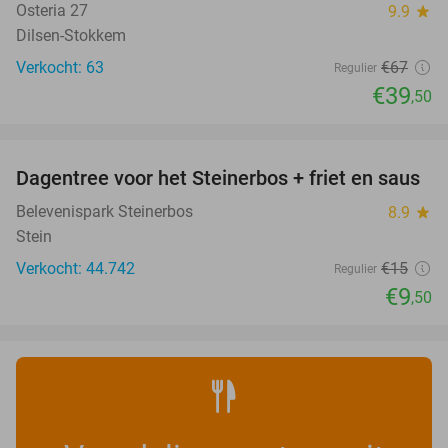
Osteria 27
9.9
star
Dilsen-Stokkem
Verkocht: 63
€67
Regulier
€39
,50
favorite_border
Dagentree voor het Steinerbos + friet en saus
37%
Belevenispark Steinerbos
8.9
star
Stein
Verkocht: 44.742
€15
Regulier
€9
,50