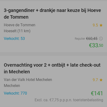
3-gangendiner + drankje naar keuze bij Hoeve
45%
de Tommen
Hoeve de Tommen
9.5
star
Hoeselt (11 km)
Verkocht: 53
€60
,45
Regulier
€33
,50
favorite_border
Overnachting voor 2 + ontbijt + late check-out
in Mechelen
Van der Valk Hotel Mechelen
9.7
star
Mechelen
€141
Verkocht: 770
Excl. ca. €7,75 p.p.p.n. toeristenbelasting