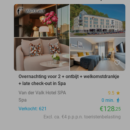
favorite_border
Overnachting voor 2 + ontbijt + welkomstdrankje
+ late check-out in Spa
Van der Valk Hotel SPA
9.5
star
Spa
0 min.
directions_walk
€128
Verkocht: 621
,25
Excl. ca. €4 p.p.p.n. toeristenbelasting