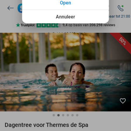
Open
Annuleer
Bereikbaar tot 21:00
Ontdek 15.000+ deals
7 dagen per week beschikbaar
50%
10+ miljoen leden
9,4
op basis van
206.298 reviews
Ontdek 15.000+ deals
7 dagen per week beschikbaar
10+ miljoen leden
favorite_border
Dagentree voor Thermes de Spa