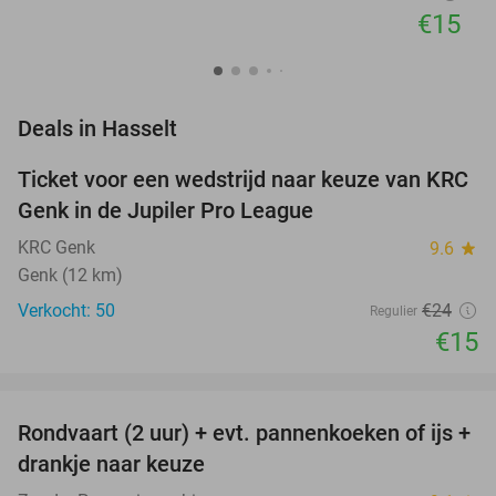
€15
favorite_border
Deals in Hasselt
Ticket voor een wedstrijd naar keuze van KRC
38%
NEW
Genk in de Jupiler Pro League
TODAY
KRC Genk
9.6
star
Genk (12 km)
Verkocht: 50
€24
Regulier
€15
favorite_border
Rondvaart (2 uur) + evt. pannenkoeken of ijs +
20%
NEW
drankje naar keuze
TODAY