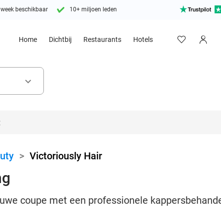
 week beschikbaar
10+ miljoen leden
Home
Dichtbij
Restaurants
Hotels
keyboard_arrow_down
uty
>
Victoriously Hair
ng
uwe coupe met een professionele kappersbehandelin