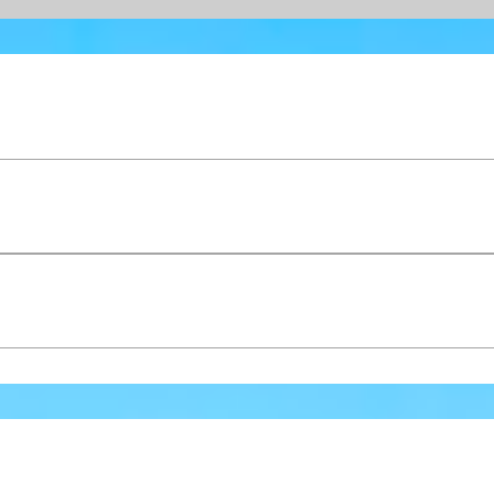
wekenlang aanhoudt. Jouw wensen staan centraal in dit
zelfverzekerd gevoel en prachtige coupe weer naar buite