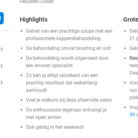
Heusden-Zolder
l
Highlights
Grote
Geniet van een prachtige coupe met een
Gel
professionele kappersbehandeling
21 
De behandeling omvat brushing en snit
Gel
ard_arrow_right
De behandeling wordt uitgevoerd door
Res
ard_arrow_right
een ervaren specialist
res
Dea
Zo ben jij altijd verzekerd van een
ard_arrow_right
prachtig resultaat dat wekenlang
Voo
aanhoudt
van 
ple
Voel je welkom bij deze sfeervolle salon
Vra
De enthousiaste eigenaar ontvangt je
39
o
met open armen
Ook geldig in het weekend!