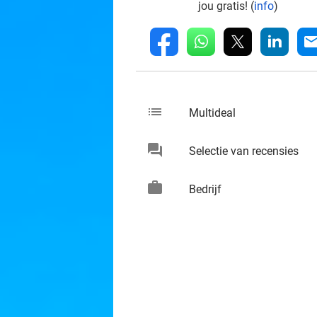
jou gratis! (
info
)
whatsapp
linkedin
fb
mai
list
keybo
Multideal
chat
keybo
Selectie van recensies
work
keybo
Bedrijf