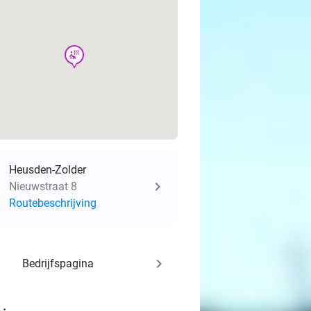
wellness
Heusden-Zolder
Nieuwstraat 8
Routebeschrijving
keyboard_arrow_right
Bedrijfspagina