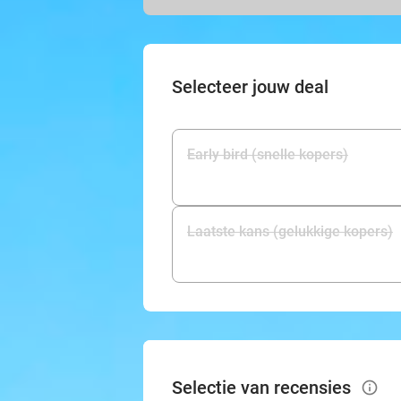
Selecteer jouw deal
Early bird (snelle kopers)
Laatste kans (gelukkige kopers)
Selectie van recensies
info_outlined