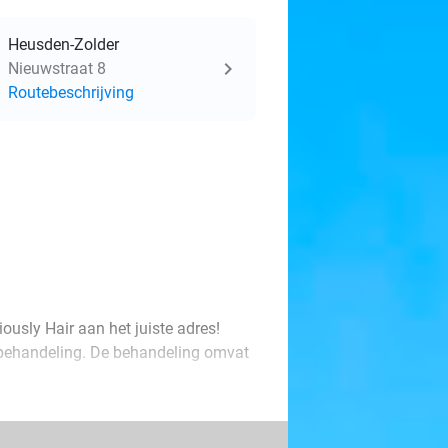
Heusden-Zolder
Nieuwstraat 8
Routebeschrijving
iously Hair aan het juiste adres!
sbehandeling. De behandeling omvat
zekerd van een prachtig resultaat dat