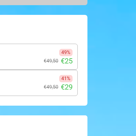
 sfeervolle salon. Zo ga jij met een
n. Ervaar het zelf!
49%
€25
€49
,50
41%
€29
€49
,50