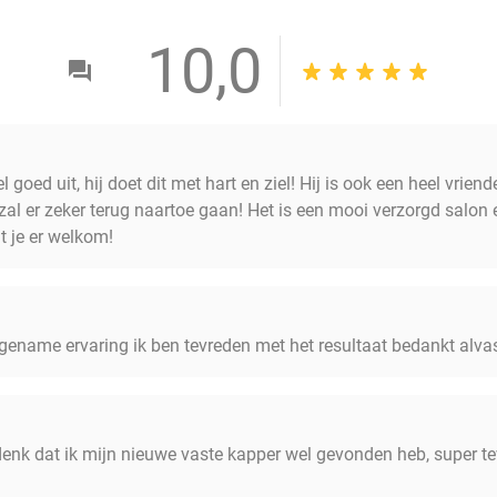
10,0
 goed uit, hij doet dit met hart en ziel! Hij is ook een heel vriende
al er zeker terug naartoe gaan! Het is een mooi verzorgd salon e
t je er welkom!
gename ervaring ik ben tevreden met het resultaat bedankt alva
enk dat ik mijn nieuwe vaste kapper wel gevonden heb, super te