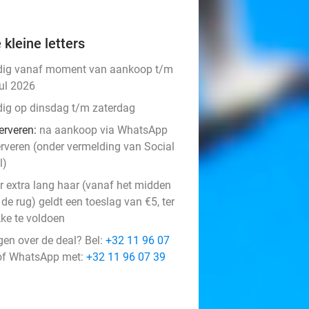
 kleine letters
dig vanaf moment van aankoop t/m
jul 2026
dig op dinsdag t/m zaterdag
erveren:
na aankoop via WhatsApp
erveren (onder vermelding van Social
l)
r extra lang haar (vanaf het midden
de rug) geldt een toeslag van €5, ter
kke te voldoen
gen over de deal? Bel:
+32 11 96 07
f WhatsApp met:
+32 11 96 07 39