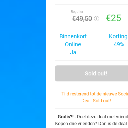
Regulier
€25
€49
,50
Binnenkort
Korting
Online
49%
Ja
Sold out!
Tijd resterend tot de nieuwe Soci
Deal:
Sold out!
Gratis?!
- Deel deze deal met vrien
Kopen drie vrienden? Dan is de deal