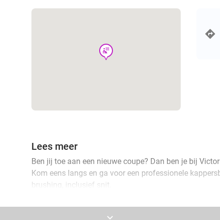
wellness
Lees meer
Ben jij toe aan een nieuwe coupe? Dan ben je bij Victor
Kom eens langs en ga voor een professionele kapper
brushing, inclusief snit.
Dankzij de expertise van de specialist ben jij altijd ver
keyboard_arrow_down