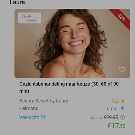
Laura
42%
favorite_border
Gezichtsbehandeling naar keuze (30, 60 of 90
min)
Beauty Secret by Laura
9.2
star
Helmond
0 min.
directions_walk
Verkocht: 22
€29
,95
Regulier
€17
,50