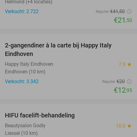
Helmond (+4 locaties)
Verkocht: 2.722
€41
,50
Regulier
€21
,50
favorite_border
2-gangendiner à la carte bij Happy Italy
35%
Eindhoven
Happy Italy Eindhoven
7.9
star
Eindhoven (10 km)
Verkocht: 3.342
€20
Regulier
€12
,95
favorite_border
HIFU facelift-behandeling
68%
Beautysalon Godly
10.0
star
Liessel (10 km)