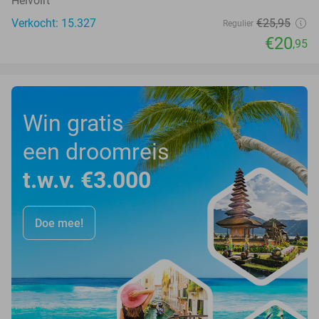
Helvoirt
Verkocht: 15.327
€25
,95
Regulier
€20
,95
Win gratis
een droomreis
t.w.v. €3.000
Doe mee!