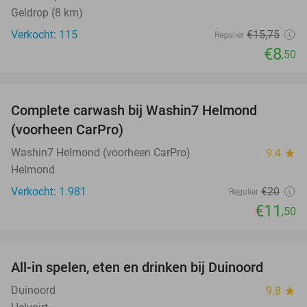
Geldrop (8 km)
Verkocht: 115
€15
,75
Regulier
€8
,50
favorite_border
Complete carwash bij Washin7 Helmond
43%
(voorheen CarPro)
Washin7 Helmond (voorheen CarPro)
9.4
star
Helmond
Verkocht: 1.981
€20
Regulier
€11
,50
favorite_border
All-in spelen, eten en drinken bij Duinoord
19%
Duinoord
9.8
star