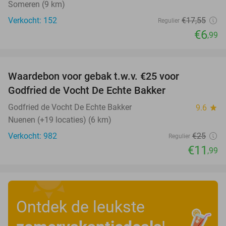
Someren (9 km)
Verkocht: 152
€17
,55
Regulier
€6
,99
favorite_border
Waardebon voor gebak t.w.v. €25 voor
52%
Godfried de Vocht De Echte Bakker
Godfried de Vocht De Echte Bakker
9.6
star
Nuenen (+19 locaties) (6 km)
Verkocht: 982
€25
Regulier
€11
,99
Ontdek de leukste