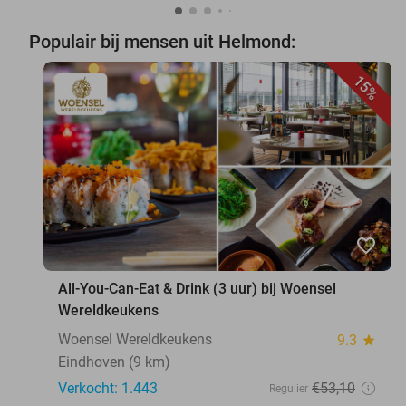
Populair bij mensen uit Helmond:
15%
favorite_border
All-You-Can-Eat & Drink (3 uur) bij Woensel
Wereldkeukens
Woensel Wereldkeukens
9.3
star
Eindhoven (9 km)
Verkocht: 1.443
€53
,10
Regulier