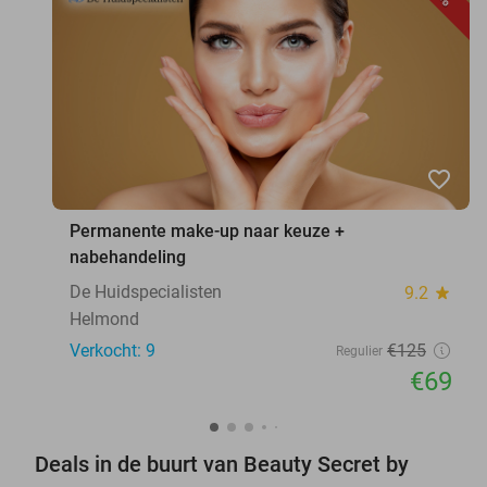
favorite_border
Permanente make-up naar keuze +
nabehandeling
De Huidspecialisten
9.2
star
Helmond
Verkocht: 9
€125
Regulier
€69
Deals in de buurt van Beauty Secret by