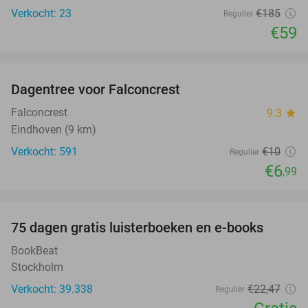
Verkocht: 23
€185
Regulier
€59
favorite_border
Dagentree voor Falconcrest
30%
Falconcrest
9.3
star
Eindhoven (9 km)
Verkocht: 591
€10
Regulier
€6
,99
favorite_border
100%
75 dagen gratis luisterboeken en e-books
BookBeat
Stockholm
Verkocht: 39.338
€22
,47
Regulier