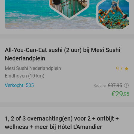
favorite_border
All-You-Can-Eat sushi (2 uur) bij Mesi Sushi
21%
Nederlandplein
Mesi Sushi Nederlandplein
9.7
star
Eindhoven (10 km)
Verkocht: 505
€37
,95
Regulier
€29
,95
favorite_border
1, 2 of 3 overnachting(en) voor 2 + ontbijt +
32%
NEW
wellness + meer bij Hôtel L'Amandier
TODAY