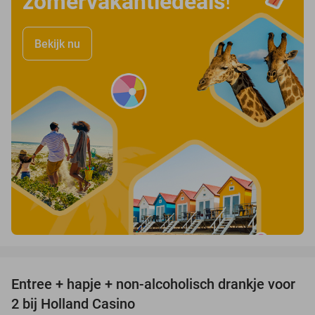
zomervakantiedeals
!
Bekijk nu
favorite_border
Entree + hapje + non-alcoholisch drankje voor
52%
2 bij Holland Casino