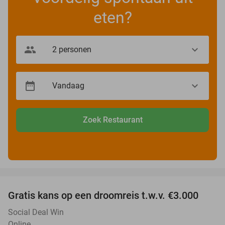
eten?
Zoek Restaurant
favorite_border
Gratis kans op een droomreis t.w.v. €3.000
Social Deal Win
Online