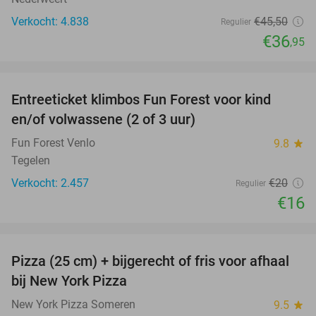
Verkocht: 4.838
€45
,50
Regulier
€36
,95
favorite_border
Entreeticket klimbos Fun Forest voor kind
20%
en/of volwassene (2 of 3 uur)
Fun Forest Venlo
9.8
star
Tegelen
Verkocht: 2.457
€20
Regulier
€16
favorite_border
Pizza (25 cm) + bijgerecht of fris voor afhaal
60%
bij New York Pizza
New York Pizza Someren
9.5
star