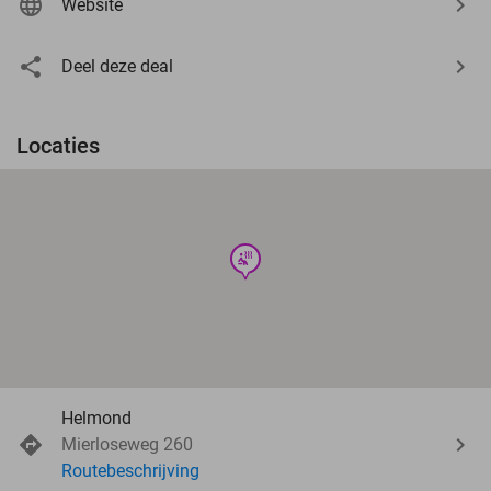
Website
Deel deze deal
Locaties
wellness
Helmond
Mierloseweg 260
Routebeschrijving