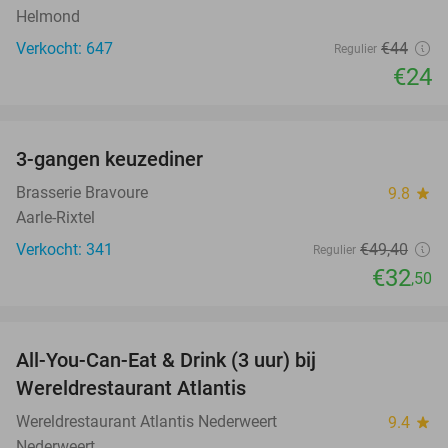
Helmond
Verkocht: 647
€44
Regulier
€24
favorite_border
3-gangen keuzediner
34%
Brasserie Bravoure
9.8
star
Aarle-Rixtel
Verkocht: 341
€49
,40
Regulier
€32
,50
favorite_border
All-You-Can-Eat & Drink (3 uur) bij
19%
Wereldrestaurant Atlantis
Wereldrestaurant Atlantis Nederweert
9.4
star
Nederweert