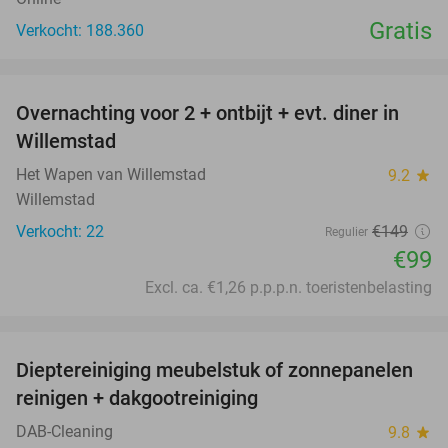
Gratis
Verkocht: 188.360
favorite_border
Overnachting voor 2 + ontbijt + evt. diner in
34%
Willemstad
Het Wapen van Willemstad
9.2
star
Willemstad
Verkocht: 22
€149
Regulier
€99
Excl. ca. €1,26 p.p.p.n. toeristenbelasting
favorite_border
Dieptereiniging meubelstuk of zonnepanelen
35%
reinigen + dakgootreiniging
DAB-Cleaning
9.8
star