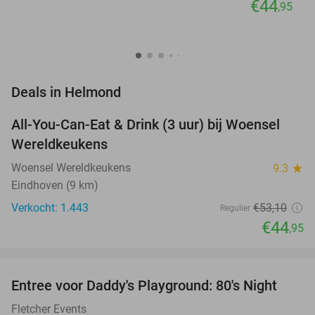
€44
,95
favorite_border
Deals in Helmond
All-You-Can-Eat & Drink (3 uur) bij Woensel
15%
Wereldkeukens
Woensel Wereldkeukens
9.3
star
Eindhoven (9 km)
Verkocht: 1.443
€53
,10
Regulier
€44
,95
favorite_border
Entree voor Daddy's Playground: 80's Night
45%
NEW
TODAY
Fletcher Events