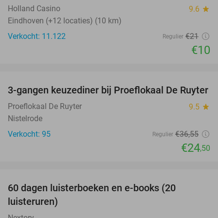
Holland Casino
9.6
star
Eindhoven (+12 locaties) (10 km)
Verkocht: 11.122
€21
Regulier
€10
favorite_border
3-gangen keuzediner bij Proeflokaal De Ruyter
33%
Proeflokaal De Ruyter
9.5
star
Nistelrode
Verkocht: 95
€36
,55
Regulier
€24
,50
favorite_border
100%
60 dagen luisterboeken en e-books (20
luisteruren)
Nextory