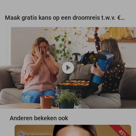
Maak gratis kans op een droomreis t.w.v. €3.000!
play_circle
Anderen bekeken ook
45%