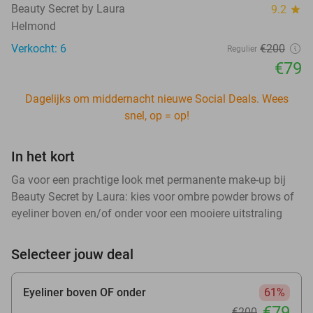
Beauty Secret by Laura
9.2
star
Helmond
Verkocht: 6
€200
Regulier
€79
Dagelijks om middernacht nieuwe Social Deals. Wees
snel, op = op!
In het kort
Ga voor een prachtige look met permanente make-up bij
Beauty Secret by Laura: kies voor ombre powder brows of
eyeliner boven en/of onder voor een mooiere uitstraling
Selecteer jouw deal
Eyeliner boven OF onder
61%
€79
€200