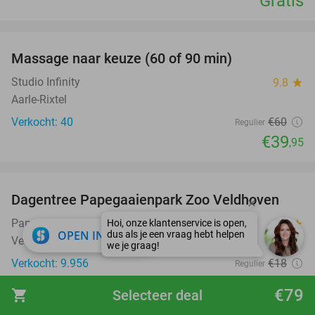
Gratis
favorite_border
Massage naar keuze (60 of 90 min)
33%
Studio Infinity
9.8
star
Aarle-Rixtel
Verkocht: 40
€60
Regulier
€39
,95
favorite_border
Dagentree Papegaaienpark Zoo Veldhoven
26%
Papegaaienpark Zoo Veldhoven
9.4
star
close
OPEN IN APP
Veldhoven
Verkocht: 9.956
€18
Regulier
€13
,25
€79
shopping_cart
Selecteer deal
favorite_border