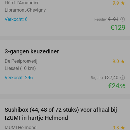
Hôtel L'Amandier
9.9
star
Libramont-Chevigny
Verkocht: 6
€191
Regulier
€129
favorite_border
3-gangen keuzediner
33%
De Peelproeverij
9.0
star
Liessel (10 km)
Verkocht: 296
€37
,40
Regulier
€24
,95
favorite_border
Sushibox (44, 48 of 72 stuks) voor afhaal bij
45%
IZUMI in hartje Helmond
IZUMI Helmond
9.8
star