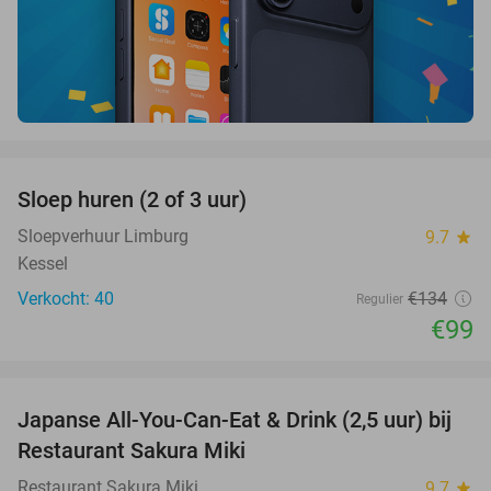
favorite_border
Sloep huren (2 of 3 uur)
26%
Sloepverhuur Limburg
9.7
star
Kessel
Verkocht: 40
€134
Regulier
€99
favorite_border
Japanse All-You-Can-Eat & Drink (2,5 uur) bij
13%
Restaurant Sakura Miki
Restaurant Sakura Miki
9.7
star