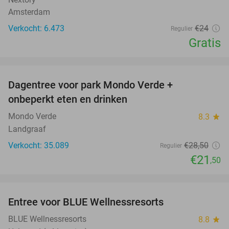
Amsterdam
Verkocht: 6.473
€24
Regulier
Gratis
favorite_border
Dagentree voor park Mondo Verde +
25%
onbeperkt eten en drinken
Mondo Verde
8.3
star
Landgraaf
Verkocht: 35.089
€28
,50
Regulier
€21
,50
favorite_border
Entree voor BLUE Wellnessresorts
48%
BLUE Wellnessresorts
8.8
star