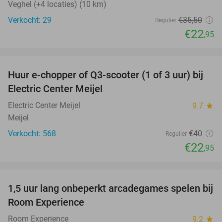
Veghel (+4 locaties) (10 km)
Verkocht: 29
€35
,50
Regulier
€22
,95
favorite_border
Huur e-chopper of Q3-scooter (1 of 3 uur) bij
43%
Electric Center Meijel
Electric Center Meijel
9.7
star
Meijel
Verkocht: 568
€40
Regulier
€22
,95
favorite_border
1,5 uur lang onbeperkt arcadegames spelen bij
46%
Room Experience
Room Experience
9.2
star