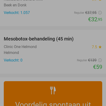
Beek en Donk
Verkocht: 1.057
€37
,95
Regulier
€32
,95
favorite_border
Mesobotox-behandeling (45 min)
58%
NEW
TODAY
Clinic One Helmond
7.5
star
Helmond
Verkocht: 0
€139
Regulier
€59
Voordelig spontaan uit