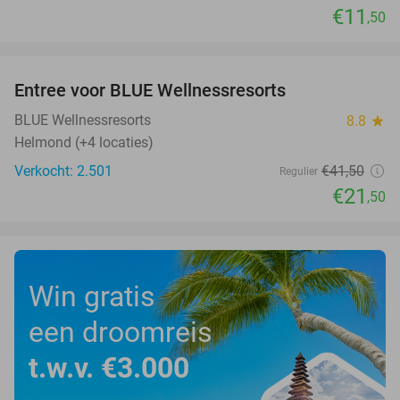
€11
,50
favorite_border
Entree voor BLUE Wellnessresorts
48%
BLUE Wellnessresorts
8.8
star
Helmond (+4 locaties)
Verkocht: 2.501
€41
,50
Regulier
€21
,50
Win gratis
een droomreis
t.w.v. €3.000