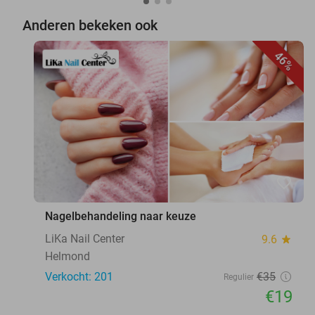
Anderen bekeken ook
46%
favorite_border
Nagelbehandeling naar keuze
LiKa Nail Center
9.6
star
Helmond
Verkocht: 201
€35
Regulier
€19