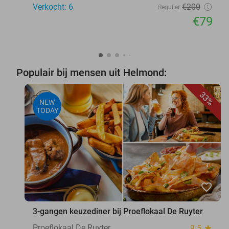
Verkocht: 6
€200
Regulier
€79
Populair bij mensen uit Helmond:
33%
NEW
TODAY
favorite_border
3-gangen keuzediner bij Proeflokaal De Ruyter
Proeflokaal De Ruyter
9.5
star