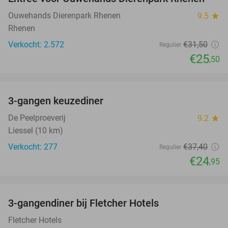
19%
NEW
TODAY
Ouwehands Dierenpark Rhenen
9.5
star
Rhenen
Verkocht: 2.572
€31
,50
Regulier
€25
,50
favorite_border
3-gangen keuzediner
33%
De Peelproeverij
9.2
star
Liessel (10 km)
Verkocht: 277
€37
,40
Regulier
€24
,95
favorite_border
3-gangendiner bij Fletcher Hotels
42%
Fletcher Hotels