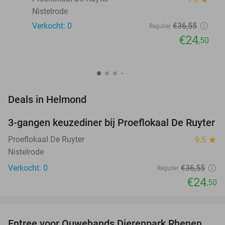
Nistelrode
Verkocht: 0
€36
,55
Regulier
€24
,50
favorite_border
Deals in Helmond
3-gangen keuzediner bij Proeflokaal De Ruyter
33%
NEW
TODAY
Proeflokaal De Ruyter
9.5
star
Nistelrode
Verkocht: 0
€36
,55
Regulier
€24
,50
favorite_border
Entree voor Ouwehands Dierenpark Rhenen