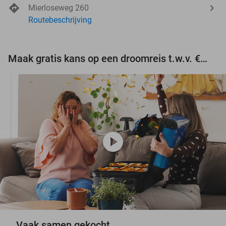
Mierloseweg 260
Routebeschrijving
Maak gratis kans op een droomreis t.w.v. €3.000!
play_circle
Vaak samen gekocht