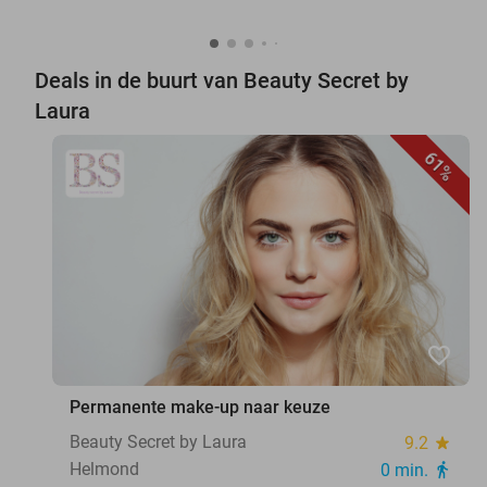
Deals in de buurt van Beauty Secret by
Laura
61%
favorite_border
Permanente make-up naar keuze
Beauty Secret by Laura
9.2
star
Helmond
0 min.
directions_walk