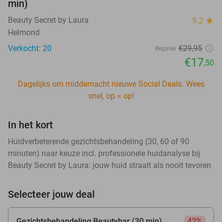
min)
Beauty Secret by Laura
9.2
star
Helmond
Verkocht: 20
€29
,95
Regulier
€17
,50
Dagelijks om middernacht nieuwe Social Deals. Wees
snel, op = op!
In het kort
Huidverbeterende gezichtsbehandeling (30, 60 of 90
minuten) naar keuze incl. professionele huidanalyse bij
Beauty Secret by Laura: jouw huid straalt als nooit tevoren
Selecteer jouw deal
Gezichtsbehandeling Beautybar (30 min)
42%