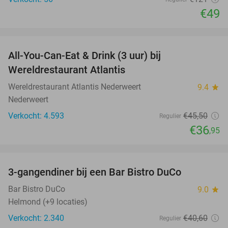
€49
favorite_border
All-You-Can-Eat & Drink (3 uur) bij
19%
Wereldrestaurant Atlantis
Wereldrestaurant Atlantis Nederweert
9.4
star
Nederweert
Verkocht: 4.593
€45
,50
Regulier
€36
,95
favorite_border
3-gangendiner bij een Bar Bistro DuCo
45%
Bar Bistro DuCo
9.0
star
Helmond (+9 locaties)
Verkocht: 2.340
€40
,60
Regulier