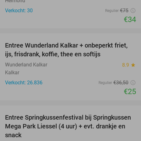
Helmond
Verkocht: 30
€75
Regulier
€34
favorite_border
Entree Wunderland Kalkar + onbeperkt friet,
32%
ijs, frisdrank, koffie, thee en softijs
Wunderland Kalkar
8.9
star
Kalkar
Verkocht: 26.836
€36
,50
Regulier
€25
favorite_border
Entree Springkussenfestival bij Springkussen
53%
Mega Park Liessel (4 uur) + evt. drankje en
snack