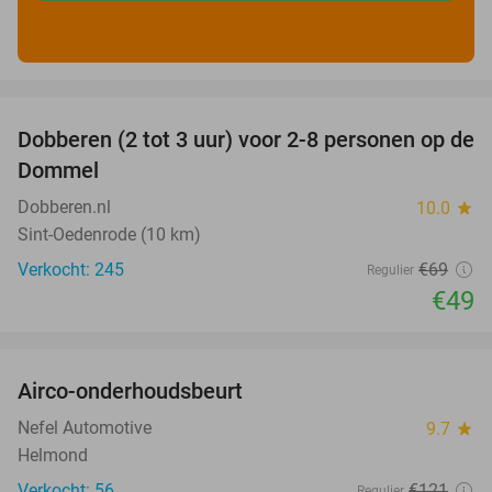
favorite_border
Dobberen (2 tot 3 uur) voor 2-8 personen op de
29%
Dommel
Dobberen.nl
10.0
star
Sint-Oedenrode (10 km)
Verkocht: 245
€69
Regulier
€49
favorite_border
Airco-onderhoudsbeurt
60%
Nefel Automotive
9.7
star
Helmond
Verkocht: 56
€121
Regulier