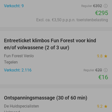
Verkocht: 9
€392
Regulier
€295
Excl. ca. €3,50 p.p.p.n. toeristenbelasting
favorite_border
Entreeticket klimbos Fun Forest voor kind
20%
en/of volwassene (2 of 3 uur)
Fun Forest Venlo
9.8
star
Tegelen
Verkocht: 2.116
€20
Regulier
€16
favorite_border
Ontspanningsmassage (30 of 60 min)
55%
De Huidspecialisten
9.2
star