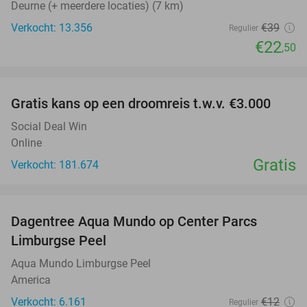
Deurne (+ meerdere locaties) (7 km)
Verkocht: 13.356
€39
Regulier
€22
,50
favorite_border
Gratis kans op een droomreis t.w.v. €3.000
Social Deal Win
Online
Gratis
Verkocht: 181.674
favorite_border
Dagentree Aqua Mundo op Center Parcs
33%
Limburgse Peel
Aqua Mundo Limburgse Peel
America
Verkocht: 6.161
€12
Regulier