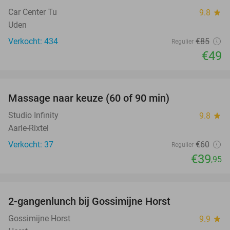
Car Center Tu
9.8
star
Uden
Verkocht: 434
€85
Regulier
€49
favorite_border
Massage naar keuze (60 of 90 min)
33%
Studio Infinity
9.8
star
Aarle-Rixtel
Verkocht: 37
€60
Regulier
€39
,95
favorite_border
2-gangenlunch bij Gossimijne Horst
40%
Gossimijne Horst
9.9
star