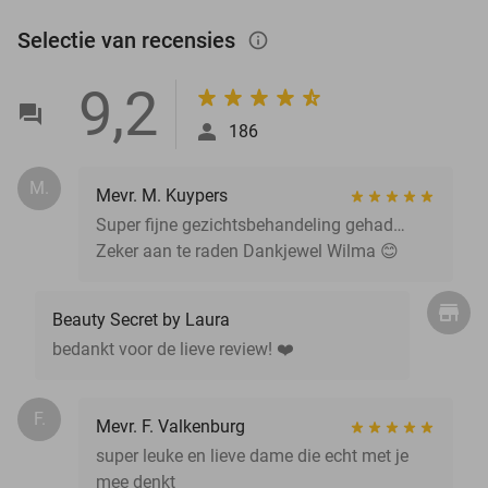
Selectie van recensies
info_outlined
9,2
186
M.
Mevr. M. Kuypers
Super fijne gezichtsbehandeling gehad…
Zeker aan te raden Dankjewel Wilma 😊
Beauty Secret by Laura
bedankt voor de lieve review! ❤️
F.
Mevr. F. Valkenburg
super leuke en lieve dame die echt met je
mee denkt