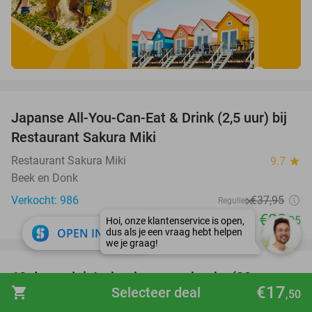
favorite_border
Japanse All-You-Can-Eat & Drink (2,5 uur) bij
13%
Restaurant Sakura Miki
Restaurant Sakura Miki
9.7
star
Beek en Donk
Verkocht: 986
€37
,95
Regulier
€32
,95
close
OPEN IN APP
favorite_border
100%
60 dagen luisterboeken en e-books (20
€17
shopping_cart
Selecteer deal
,50
luisteruren)