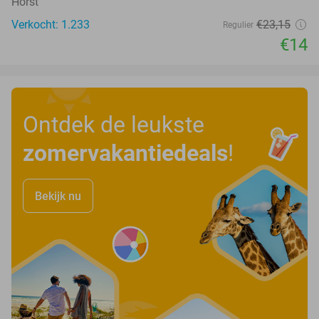
Horst
Verkocht: 1.233
€23
,15
Regulier
€14
Ontdek de leukste
zomervakantiedeals
!
Bekijk nu