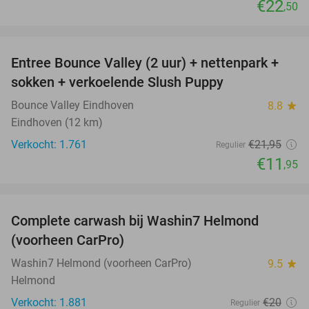
€22
,50
favorite_border
Entree Bounce Valley (2 uur) + nettenpark +
46%
sokken + verkoelende Slush Puppy
Bounce Valley Eindhoven
8.8
star
Eindhoven (12 km)
Verkocht: 1.761
€21
,95
Regulier
€11
,95
favorite_border
Complete carwash bij Washin7 Helmond
43%
(voorheen CarPro)
Washin7 Helmond (voorheen CarPro)
9.5
star
Helmond
Verkocht: 1.881
€20
Regulier