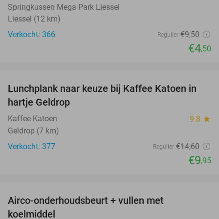
Springkussen Mega Park Liessel
Liessel (12 km)
Verkocht: 366
€9
,50
Regulier
€4
,50
favorite_border
Lunchplank naar keuze bij Kaffee Katoen in
32%
hartje Geldrop
Kaffee Katoen
9.8
star
Geldrop (7 km)
Verkocht: 377
€14
,60
Regulier
€9
,95
favorite_border
Airco-onderhoudsbeurt + vullen met
42%
koelmiddel