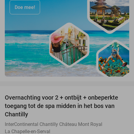
Doe mee!
favorite_border
Overnachting voor 2 + ontbijt + onbeperkte
25%
toegang tot de spa midden in het bos van
Chantilly
InterContinental Chantilly Château Mont Royal
La Chapelle-en-Serval