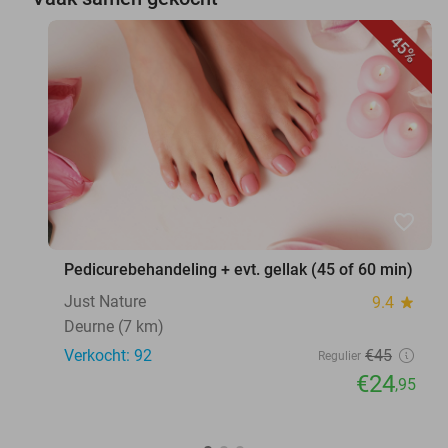
45%
favorite_border
Pedicurebehandeling + evt. gellak (45 of 60 min)
Just Nature
9.4
star
Deurne (7 km)
Verkocht: 92
€45
Regulier
€24
,95