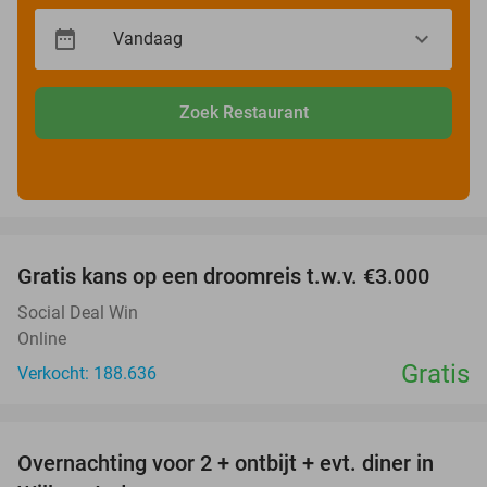
Zoek Restaurant
favorite_border
Gratis kans op een droomreis t.w.v. €3.000
Social Deal Win
Online
Gratis
Verkocht: 188.636
favorite_border
Overnachting voor 2 + ontbijt + evt. diner in
34%