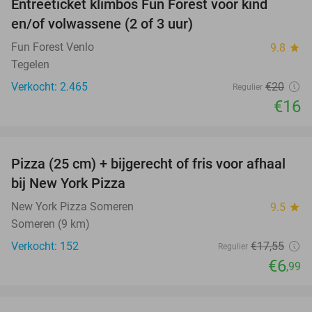
Entreeticket klimbos Fun Forest voor kind
20%
en/of volwassene (2 of 3 uur)
Fun Forest Venlo
9.8
star
Tegelen
Verkocht: 2.465
€20
Regulier
€16
favorite_border
Pizza (25 cm) + bijgerecht of fris voor afhaal
60%
bij New York Pizza
New York Pizza Someren
9.5
star
Someren (9 km)
Verkocht: 152
€17
,55
Regulier
€6
,99
favorite_border