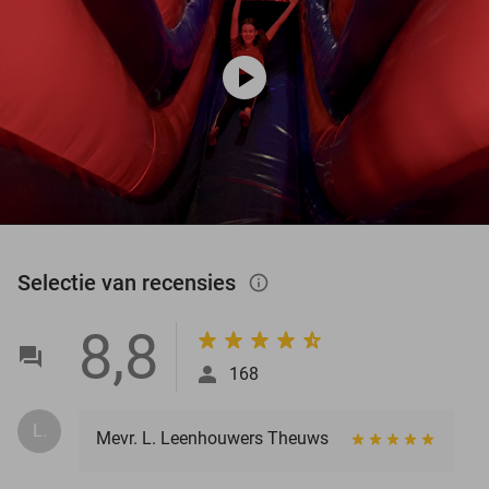
play_circle
Selectie van recensies
info_outlined
8,8
168
L.
Mevr. L. Leenhouwers Theuws