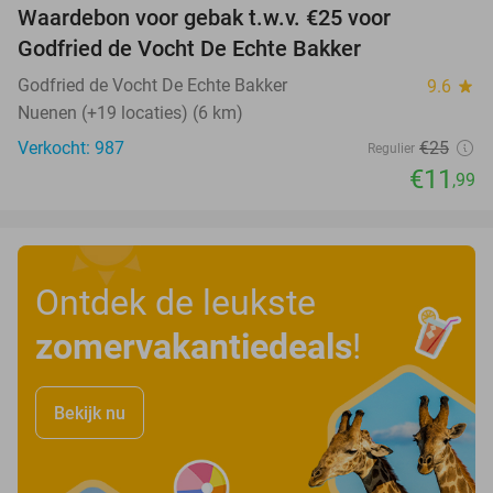
Waardebon voor gebak t.w.v. €25 voor
52%
Godfried de Vocht De Echte Bakker
Godfried de Vocht De Echte Bakker
9.6
star
Nuenen (+19 locaties) (6 km)
Verkocht: 987
€25
Regulier
€11
,99
Ontdek de leukste
zomervakantiedeals
!
Bekijk nu