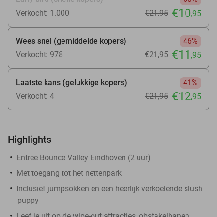
€10
Verkocht: 1.000
€21
,95
,95
Wees snel (gemiddelde kopers)
46%
€11
Verkocht: 978
€21
,95
,95
Laatste kans (gelukkige kopers)
41%
€12
Verkocht: 4
€21
,95
,95
Highlights
Entree Bounce Valley Eindhoven (2 uur)
Met toegang tot het nettenpark
Inclusief jumpsokken en een heerlijk verkoelende slush
puppy
Leef je uit op de wipe-out attracties, obstakelbanen,