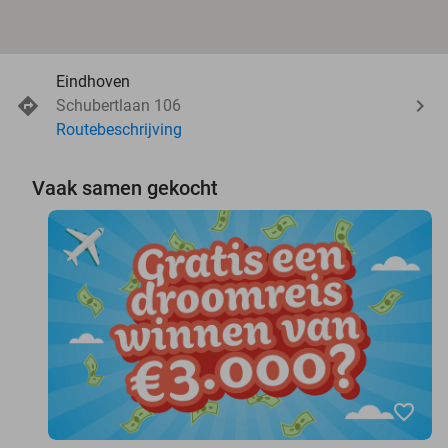
Eindhoven
Schubertlaan 106
Routebeschrijving
Vaak samen gekocht
favorite_border