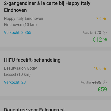
2-gangendiner à la carte bij Happy Italy
35%
Eindhoven
Happy Italy Eindhoven
7.9
star
Eindhoven (10 km)
Verkocht: 3.355
€20
Regulier
€12
,95
favorite_border
HIFU facelift-behandeling
68%
Beautysalon Godly
10.0
star
Liessel (10 km)
Verkocht: 23
€185
Regulier
€59
favorite_border
Dagentree voor Falconcrest