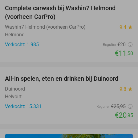
Complete carwash bij Washin7 Helmond
43%
(voorheen CarPro)
Washin7 Helmond (voorheen CarPro)
9.4
star
Helmond
Verkocht: 1.985
€20
Regulier
€11
,50
favorite_border
All-in spelen, eten en drinken bij Duinoord
19%
Duinoord
9.8
star
Helvoirt
Verkocht: 15.331
€25
,95
Regulier
€20
,95