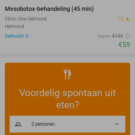
Mesobotox-behandeling (45 min)
58%
NEW
TODAY
Clinic One Helmond
7.5
star
Helmond
Verkocht: 0
€139
Regulier
€59
Voordelig spontaan uit
eten?