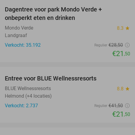
Dagentree voor park Mondo Verde +
25%
onbeperkt eten en drinken
Mondo Verde
8.3
star
Landgraaf
Verkocht: 35.192
€28
,50
Regulier
€21
,50
favorite_border
Entree voor BLUE Wellnessresorts
48%
BLUE Wellnessresorts
8.8
star
Helmond (+4 locaties)
Verkocht: 2.737
€41
,50
Regulier
€21
,50
favorite_border