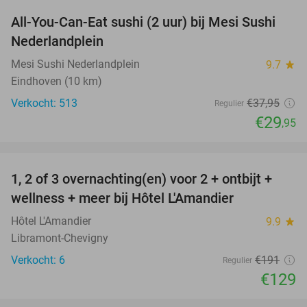
All-You-Can-Eat sushi (2 uur) bij Mesi Sushi
21%
Nederlandplein
Mesi Sushi Nederlandplein
9.7
star
Eindhoven (10 km)
Verkocht: 513
€37
,95
Regulier
€29
,95
favorite_border
1, 2 of 3 overnachting(en) voor 2 + ontbijt +
32%
NEW
wellness + meer bij Hôtel L'Amandier
TODAY
Hôtel L'Amandier
9.9
star
Libramont-Chevigny
Verkocht: 6
€191
Regulier
€129
favorite_border