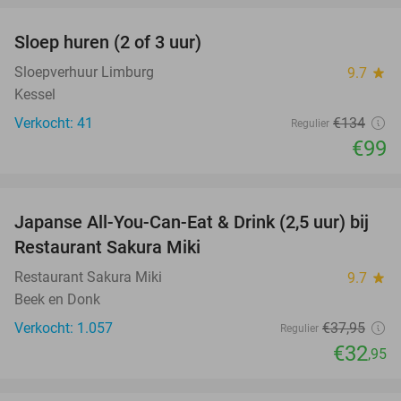
Sloep huren (2 of 3 uur)
26%
Sloepverhuur Limburg
9.7
star
Kessel
Verkocht: 41
€134
Regulier
€99
favorite_border
Japanse All-You-Can-Eat & Drink (2,5 uur) bij
13%
Restaurant Sakura Miki
Restaurant Sakura Miki
9.7
star
Beek en Donk
Verkocht: 1.057
€37
,95
Regulier
€32
,95
favorite_border