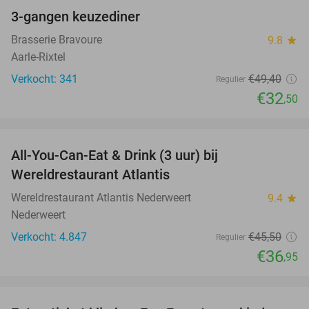
3-gangen keuzediner
34%
Brasserie Bravoure
9.8
star
Aarle-Rixtel
Verkocht: 341
€49
,40
Regulier
€32
,50
favorite_border
All-You-Can-Eat & Drink (3 uur) bij
19%
Wereldrestaurant Atlantis
Wereldrestaurant Atlantis Nederweert
9.4
star
Nederweert
Verkocht: 4.847
€45
,50
Regulier
€36
,95
favorite_border