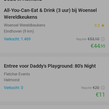
All-You-Can-Eat & Drink (3 uur) bij Woensel
15%
Wereldkeukens
Woensel Wereldkeukens
9.3
star
Eindhoven (9 km)
Verkocht: 1.469
€53
,10
Regulier
€44
,95
favorite_border
Entree voor Daddy's Playground: 80's Night
45%
NEW
TODAY
Fletcher Events
Helmond
Verkocht: 0
€20
Regulier
€11