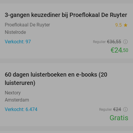
favorite_border
3-gangen keuzediner bij Proeflokaal De Ruyter
33%
Proeflokaal De Ruyter
9.5
star
Nistelrode
Verkocht: 97
€36
,55
Regulier
€24
,50
favorite_border
100%
60 dagen luisterboeken en e-books (20
luisteruren)
Nextory
Amsterdam
Verkocht: 6.474
€24
Regulier
Gratis
favorite_border