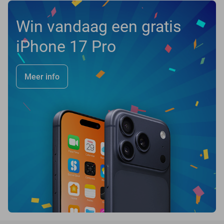
Win vandaag een gratis
iPhone 17 Pro
Meer info
favorite_border