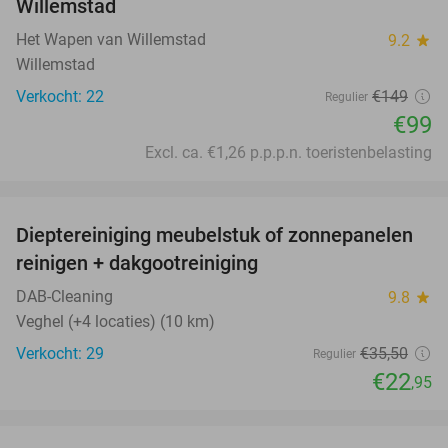
Willemstad
Het Wapen van Willemstad
9.2
star
Willemstad
Verkocht: 22
€149
Regulier
€99
Excl. ca. €1,26 p.p.p.n. toeristenbelasting
favorite_border
Dieptereiniging meubelstuk of zonnepanelen
35%
reinigen + dakgootreiniging
DAB-Cleaning
9.8
star
Veghel (+4 locaties) (10 km)
Verkocht: 29
€35
,50
Regulier
€22
,95
favorite_border