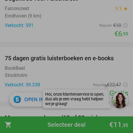
30%
Falconcrest
9.3
star
Eindhoven (9 km)
Verkocht: 591
€10
Regulier
€6
,99
favorite_border
100%
75 dagen gratis luisterboeken en e-books
BookBeat
Stockholm
Verkocht: 39.338
€22
,47
Regulier
Gratis
close
OPEN IN APP
favorite_border
Massage naar keuze (60 of 90 min)
33%
€11
shopping_cart
Selecteer deal
,95
Studio Infinity
9.8
star