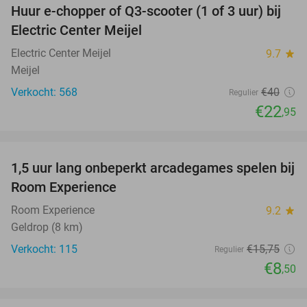
Huur e-chopper of Q3-scooter (1 of 3 uur) bij
43%
Electric Center Meijel
Electric Center Meijel
9.7
star
Meijel
Verkocht: 568
€40
Regulier
€22
,95
favorite_border
1,5 uur lang onbeperkt arcadegames spelen bij
46%
Room Experience
Room Experience
9.2
star
Geldrop (8 km)
Verkocht: 115
€15
,75
Regulier
€8
,50
favorite_border