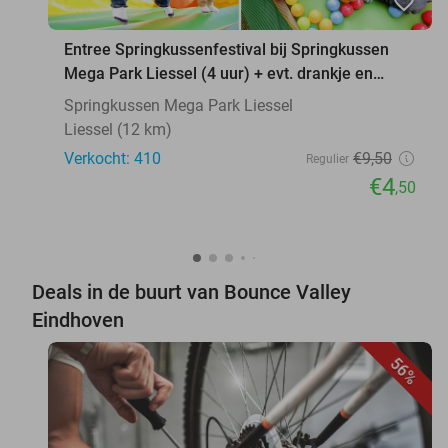
favorite_border
Entree Springkussenfestival bij Springkussen
Mega Park Liessel (4 uur) + evt. drankje en
snack
Springkussen Mega Park Liessel
Liessel (12 km)
Verkocht: 410
€9
,50
Regulier
€4
,50
Deals in de buurt van Bounce Valley
Eindhoven
56%