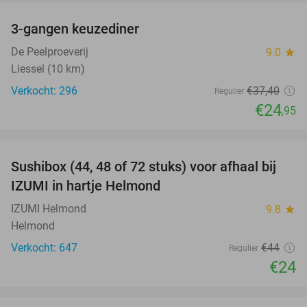
3-gangen keuzediner
33%
De Peelproeverij
9.0
star
Liessel (10 km)
Verkocht: 296
€37
,40
Regulier
€24
,95
favorite_border
Sushibox (44, 48 of 72 stuks) voor afhaal bij
45%
IZUMI in hartje Helmond
IZUMI Helmond
9.8
star
Helmond
Verkocht: 647
€44
Regulier
€24
favorite_border