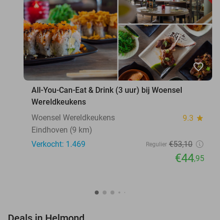
favorite_border
All-You-Can-Eat & Drink (3 uur) bij Woensel
Wereldkeukens
Woensel Wereldkeukens
9.3
star
Eindhoven (9 km)
Verkocht: 1.469
€53
,10
Regulier
€44
,95
favorite_border
Deals in Helmond