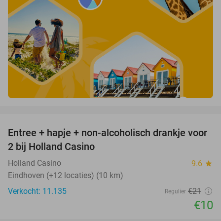
favorite_border
Entree + hapje + non-alcoholisch drankje voor
52%
2 bij Holland Casino
Holland Casino
9.6
star
Eindhoven (+12 locaties) (10 km)
Verkocht: 11.135
€21
Regulier
€10