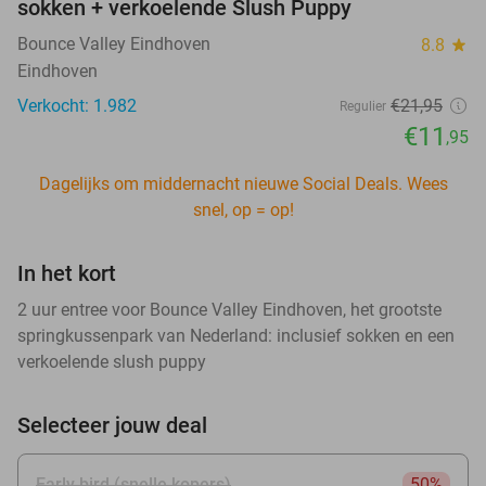
sokken + verkoelende Slush Puppy
Bounce Valley Eindhoven
8.8
star
Eindhoven
Verkocht: 1.982
€21
,95
Regulier
€11
,95
Dagelijks om middernacht nieuwe Social Deals. Wees
snel, op = op!
In het kort
2 uur entree voor Bounce Valley Eindhoven, het grootste
springkussenpark van Nederland: inclusief sokken en een
verkoelende slush puppy
Selecteer jouw deal
Early bird (snelle kopers)
50%