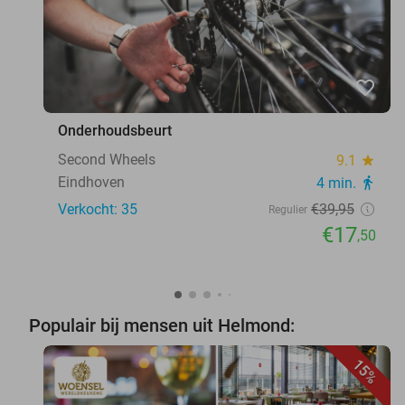
favorite_border
Onderhoudsbeurt
Second Wheels
9.1
star
Eindhoven
4 min.
directions_walk
Verkocht: 35
€39
,95
Regulier
€17
,50
Populair bij mensen uit Helmond:
15%