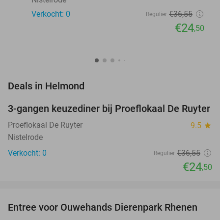
Verkocht: 0
€36
,55
Regulier
€24
,50
favorite_border
Deals in Helmond
3-gangen keuzediner bij Proeflokaal De Ruyter
33%
NEW
TODAY
Proeflokaal De Ruyter
9.5
star
Nistelrode
Verkocht: 0
€36
,55
Regulier
€24
,50
favorite_border
Entree voor Ouwehands Dierenpark Rhenen
19%
NEW