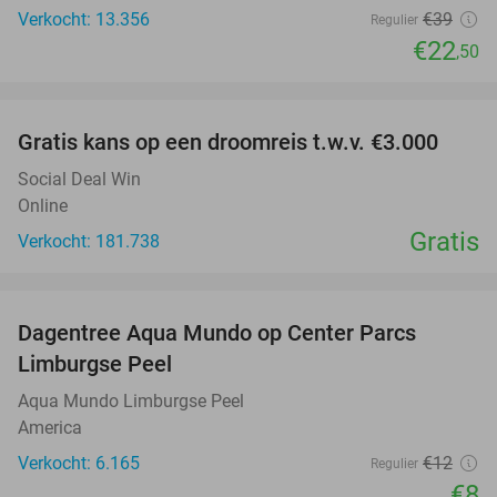
Verkocht: 13.356
€39
Regulier
€22
,50
favorite_border
Gratis kans op een droomreis t.w.v. €3.000
Social Deal Win
Online
Gratis
Verkocht: 181.738
favorite_border
Dagentree Aqua Mundo op Center Parcs
33%
Limburgse Peel
Aqua Mundo Limburgse Peel
America
Verkocht: 6.165
€12
Regulier
€8