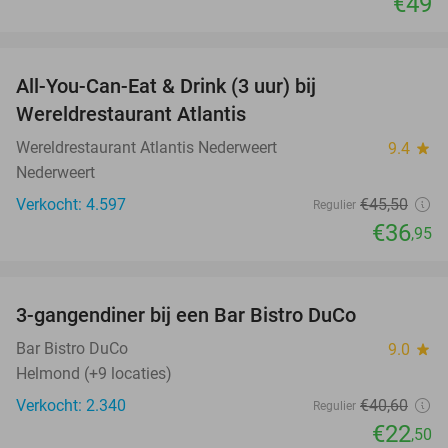
€49
favorite_border
All-You-Can-Eat & Drink (3 uur) bij
19%
Wereldrestaurant Atlantis
Wereldrestaurant Atlantis Nederweert
9.4
star
Nederweert
Verkocht: 4.597
€45
,50
Regulier
€36
,95
favorite_border
3-gangendiner bij een Bar Bistro DuCo
45%
Bar Bistro DuCo
9.0
star
Helmond (+9 locaties)
Verkocht: 2.340
€40
,60
Regulier
€22
,50