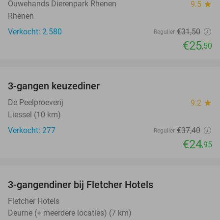
TODAY
Ouwehands Dierenpark Rhenen
9.5
star
Rhenen
Verkocht: 2.580
€31
,50
Regulier
€25
,50
favorite_border
3-gangen keuzediner
33%
De Peelproeverij
9.2
star
Liessel (10 km)
Verkocht: 277
€37
,40
Regulier
€24
,95
favorite_border
3-gangendiner bij Fletcher Hotels
42%
Fletcher Hotels
Deurne (+ meerdere locaties) (7 km)