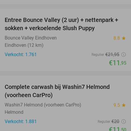
favorite_border
Entree Bounce Valley (2 uur) + nettenpark +
46%
sokken + verkoelende Slush Puppy
Bounce Valley Eindhoven
8.8
star
Eindhoven (12 km)
Verkocht: 1.761
€21
,95
Regulier
€11
,95
favorite_border
Complete carwash bij Washin7 Helmond
43%
(voorheen CarPro)
Washin7 Helmond (voorheen CarPro)
9.5
star
Helmond
Verkocht: 1.881
€20
Regulier
€11
,50