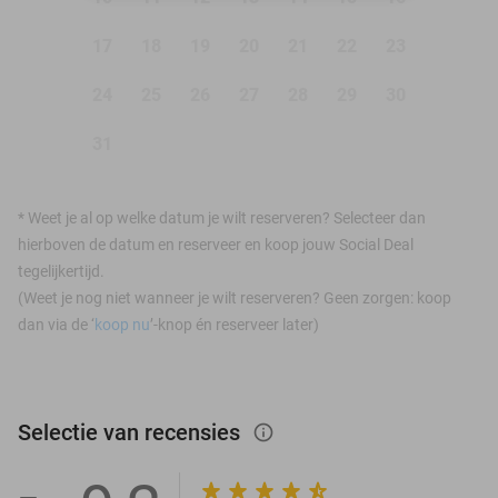
17
18
19
20
21
22
23
24
25
26
27
28
29
30
31
*
Weet je al op welke datum je wilt reserveren? Selecteer dan
hierboven de datum en reserveer en koop jouw Social Deal
tegelijkertijd.
(Weet je nog niet wanneer je wilt reserveren? Geen zorgen: koop
dan via de ‘
koop nu
’-knop én reserveer later)
Selectie van recensies
info_outlined