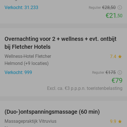
Verkocht: 31.233
€28
,50
Regulier
€21
,50
favorite_border
Overnachting voor 2 + wellness + evt. ontbijt
55%
bij Fletcher Hotels
Wellness-Hotel Fletcher
7.4
star
Helmond (+9 locaties)
Verkocht: 999
€175
Regulier
€79
Excl. ca. €3 p.p.p.n. toeristenbelasting
favorite_border
(Duo-)ontspanningsmassage (60 min)
32%
Massagepraktijk Vitruvius
9.9
star