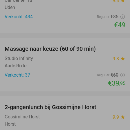
Car Center Tu
9.8
star
Uden
Verkocht: 434
€85
Regulier
€49
favorite_border
Massage naar keuze (60 of 90 min)
33%
Studio Infinity
9.8
star
Aarle-Rixtel
Verkocht: 37
€60
Regulier
€39
,95
favorite_border
2-gangenlunch bij Gossimijne Horst
40%
Gossimijne Horst
9.9
star
Horst