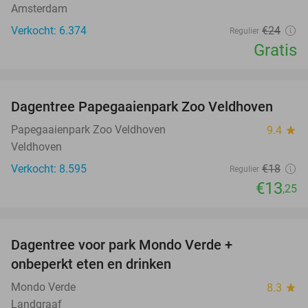
Amsterdam
Verkocht: 6.374
€24
Regulier
Gratis
favorite_border
Dagentree Papegaaienpark Zoo Veldhoven
26%
Papegaaienpark Zoo Veldhoven
9.4
star
Veldhoven
Verkocht: 8.595
€18
Regulier
€13
,25
favorite_border
Dagentree voor park Mondo Verde +
25%
onbeperkt eten en drinken
Mondo Verde
8.3
star
Landgraaf