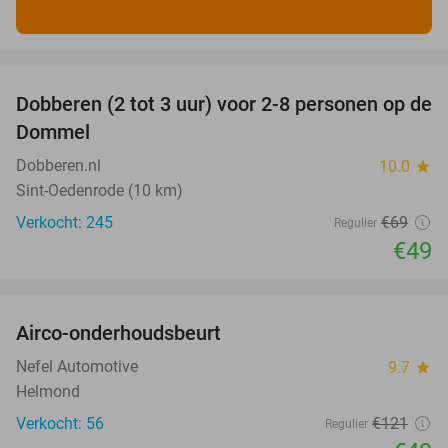
favorite_border
Dobberen (2 tot 3 uur) voor 2-8 personen op de
29%
Dommel
Dobberen.nl
10.0
star
Sint-Oedenrode (10 km)
Verkocht: 245
€69
Regulier
€49
favorite_border
Airco-onderhoudsbeurt
60%
Nefel Automotive
9.7
star
Helmond
Verkocht: 56
€121
Regulier