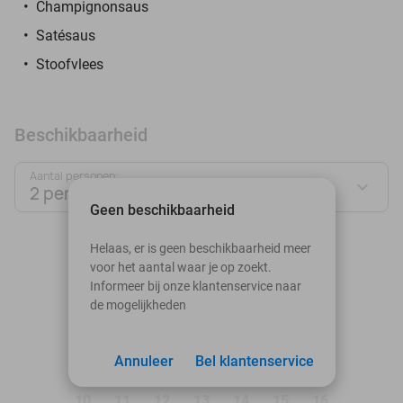
Champignonsaus
Satésaus
Stoofvlees
Beschikbaarheid
Aantal personen:
2 personen
Geen beschikbaarheid
augustus 2026
Helaas, er is geen beschikbaarheid meer
voor het aantal waar je op zoekt.
Ma
Di
Wo
Do
Vr
Za
Zo
Informeer bij onze klantenservice naar
de mogelijkheden
1
2
3
Annuleer
4
5
Bel klantenservice
6
7
8
9
10
11
12
13
14
15
16