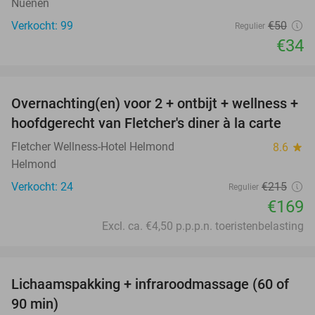
Nuenen
Verkocht: 99
€50
Regulier
€34
favorite_border
Overnachting(en) voor 2 + ontbijt + wellness +
21%
hoofdgerecht van Fletcher's diner à la carte
Fletcher Wellness-Hotel Helmond
8.6
star
Helmond
Verkocht: 24
€215
Regulier
€169
Excl. ca. €4,50 p.p.p.n. toeristenbelasting
favorite_border
Lichaamspakking + infraroodmassage (60 of
43%
90 min)