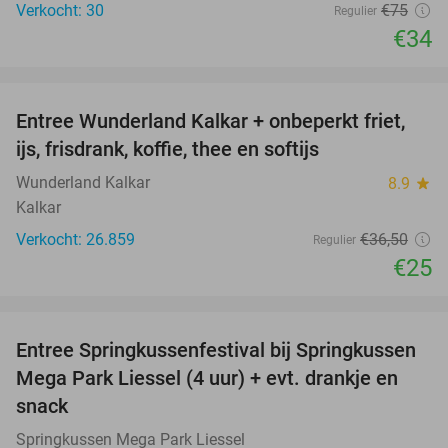
Verkocht: 30
€75
Regulier
€34
favorite_border
Entree Wunderland Kalkar + onbeperkt friet,
32%
ijs, frisdrank, koffie, thee en softijs
Wunderland Kalkar
8.9
star
Kalkar
Verkocht: 26.859
€36
,50
Regulier
€25
favorite_border
Entree Springkussenfestival bij Springkussen
53%
Mega Park Liessel (4 uur) + evt. drankje en
snack
Springkussen Mega Park Liessel