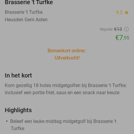
Brasserie 't Turfke
Brasserie ‘t Turfke
9.2
star
Heusden Gem Asten
€13
Regulier
€7
,95
Binnenkort online::
Uitverkocht!
In het kort
Kom gezellig 18 holes midgetgolfen bij Brasserie 't Turfke:
inclusief een portie friet, saus en een snack naar keuze
Highlights
Beleef een leuke middag midgetgolf bij Brasserie 't
Turfke