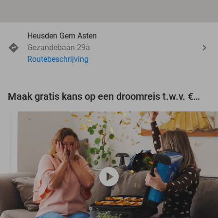
Heusden Gem Asten
Gezandebaan 29a
Routebeschrijving
Maak gratis kans op een droomreis t.w.v. €3.000!
play_circle