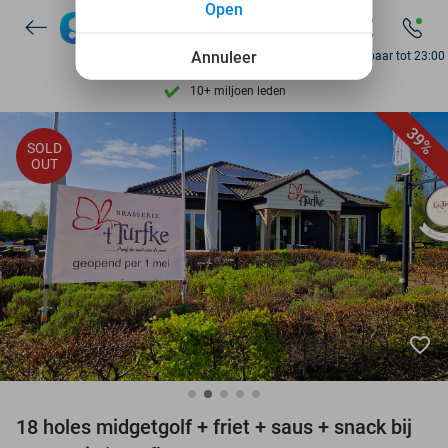
Open
7 dagen per week beschikbaar
Annuleer
Bereikbaar tot 23:00
10+ miljoen leden
9,4
op basis van
205.791 reviews
39%
Ontdek 15.000+ deals
SOLD
OUT
7 dagen per week beschikbaar
10+ miljoen leden
favorite_border
18 holes midgetgolf + friet + saus + snack bij