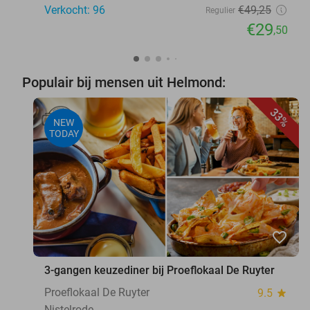
Verkocht: 96
€49
,25
Regulier
€29
,50
Populair bij mensen uit Helmond:
33%
NEW
TODAY
favorite_border
3-gangen keuzediner bij Proeflokaal De Ruyter
Proeflokaal De Ruyter
9.5
star
Nistelrode