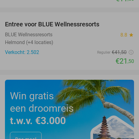
favorite_border
Entree voor BLUE Wellnessresorts
48%
BLUE Wellnessresorts
8.8
star
Helmond (+4 locaties)
Verkocht: 2.502
€41
,50
Regulier
€21
,50
Win gratis
een droomreis
t.w.v. €3.000