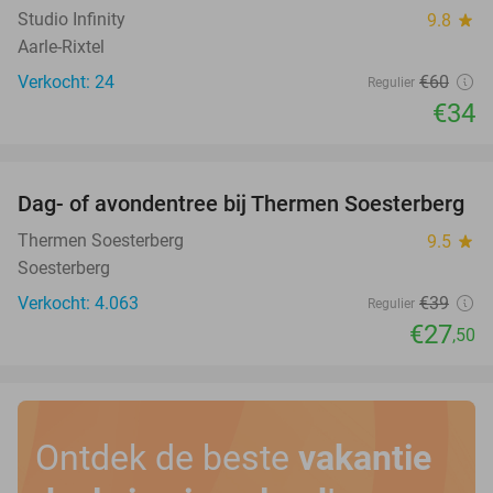
Studio Infinity
9.8
star
Aarle-Rixtel
Verkocht: 24
€60
Regulier
€34
favorite_border
Dag- of avondentree bij Thermen Soesterberg
29%
Thermen Soesterberg
9.5
star
Soesterberg
Verkocht: 4.063
€39
Regulier
€27
,50
Ontdek de beste
vakantie