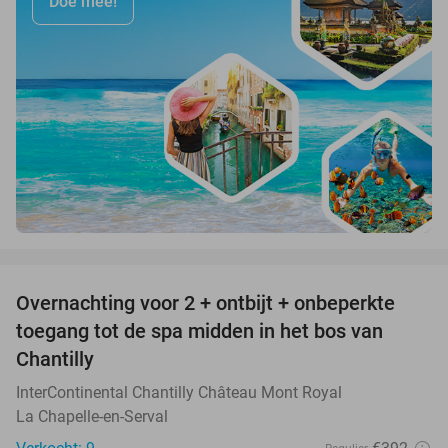
Doe mee!
favorite_border
Overnachting voor 2 + ontbijt + onbeperkte
25%
toegang tot de spa midden in het bos van
Chantilly
InterContinental Chantilly Château Mont Royal
La Chapelle-en-Serval