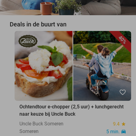
Deals in de buurt van
40%
favorite_border
Ochtendtour e-chopper (2,5 uur) + lunchgerecht
naar keuze bij Uncle Buck
Uncle Buck Someren
9.4
star
Someren
5 min.
directions_car