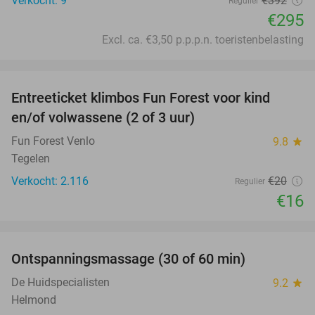
Verkocht: 9
€392
Regulier
€295
Excl. ca. €3,50 p.p.p.n. toeristenbelasting
favorite_border
Entreeticket klimbos Fun Forest voor kind
20%
en/of volwassene (2 of 3 uur)
Fun Forest Venlo
9.8
star
Tegelen
Verkocht: 2.116
€20
Regulier
€16
favorite_border
Ontspanningsmassage (30 of 60 min)
55%
De Huidspecialisten
9.2
star
Helmond