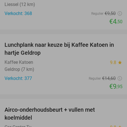
Liessel (12 km)
Verkocht: 368
€9
,50
Regulier
€4
,50
favorite_border
Lunchplank naar keuze bij Kaffee Katoen in
32%
hartje Geldrop
Kaffee Katoen
9.8
star
Geldrop (7 km)
Verkocht: 377
€14
,60
Regulier
€9
,95
favorite_border
Airco-onderhoudsbeurt + vullen met
42%
koelmiddel