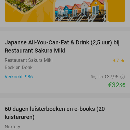
favorite_border
Japanse All-You-Can-Eat & Drink (2,5 uur) bij
13%
Restaurant Sakura Miki
Restaurant Sakura Miki
9.7
star
Beek en Donk
Verkocht: 986
€37
,95
Regulier
€32
,95
favorite_border
100%
60 dagen luisterboeken en e-books (20
luisteruren)
Nextory