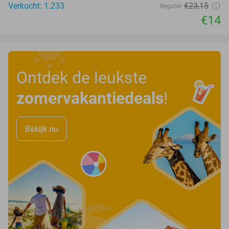
Verkocht: 1.233
€23
,15
Regulier
€14
Ontdek de leukste
zomervakantiedeals
!
Bekijk nu