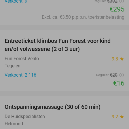
Verkocht: 9
€392
Regulier
€295
Excl. ca. €3,50 p.p.p.n. toeristenbelasting
favorite_border
Entreeticket klimbos Fun Forest voor kind
20%
en/of volwassene (2 of 3 uur)
Fun Forest Venlo
9.8
star
Tegelen
Verkocht: 2.116
€20
Regulier
€16
favorite_border
Ontspanningsmassage (30 of 60 min)
55%
De Huidspecialisten
9.2
star
Helmond