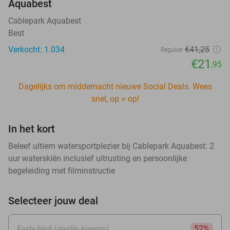
Aquabest
Cablepark Aquabest
Best
Verkocht: 1.034
€41
,25
Regulier
€21
,95
Dagelijks om middernacht nieuwe Social Deals. Wees
snel, op = op!
In het kort
Beleef ultiem watersportplezier bij Cablepark Aquabest: 2
uur waterskiën inclusief uitrusting en persoonlijke
begeleiding met filminstructie
Selecteer jouw deal
Early bird (snelle kopers)
52%