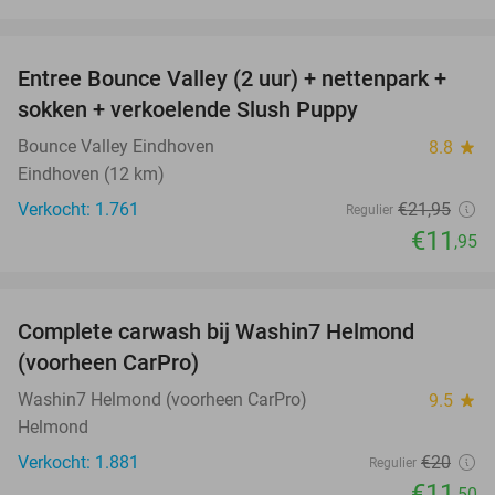
favorite_border
Entree Bounce Valley (2 uur) + nettenpark +
46%
sokken + verkoelende Slush Puppy
Bounce Valley Eindhoven
8.8
star
Eindhoven (12 km)
Verkocht: 1.761
€21
,95
Regulier
€11
,95
favorite_border
Complete carwash bij Washin7 Helmond
43%
(voorheen CarPro)
Washin7 Helmond (voorheen CarPro)
9.5
star
Helmond
Verkocht: 1.881
€20
Regulier
€11
,50