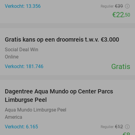
Verkocht: 13.356
€39
Regulier
€22
,50
favorite_border
Gratis kans op een droomreis t.w.v. €3.000
Social Deal Win
Online
Gratis
Verkocht: 181.746
favorite_border
Dagentree Aqua Mundo op Center Parcs
33%
Limburgse Peel
Aqua Mundo Limburgse Peel
America
Verkocht: 6.165
€12
Regulier