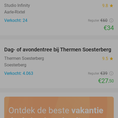
Studio Infinity
9.8
star
Aarle-Rixtel
Verkocht: 24
€60
Regulier
€34
favorite_border
Dag- of avondentree bij Thermen Soesterberg
29%
Thermen Soesterberg
9.5
star
Soesterberg
Verkocht: 4.063
€39
Regulier
€27
,50
Ontdek de beste
vakantie