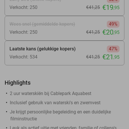
€19
Verkocht: 250
€41
,25
,95
Wees snel (gemiddelde kopers)
49%
€20
Verkocht: 250
€41
,25
,95
Laatste kans (gelukkige kopers)
47%
€21
Verkocht: 534
€41
,25
,95
Highlights
2 uur waterskiën bij Cablepark Aquabest
Inclusief gebruik van waterski's en zwemvest
Je krijgt persoonlijke begeleiding en een duidelijke
filminstructie
Leuk als actief uitje met vrienden, familie of collega's