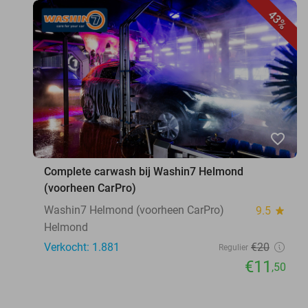
43%
favorite_border
Complete carwash bij Washin7 Helmond
(voorheen CarPro)
Washin7 Helmond (voorheen CarPro)
9.5
star
Helmond
Verkocht: 1.881
€20
Regulier
€11
,50