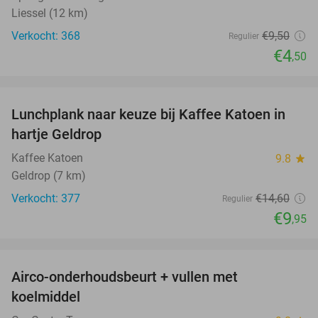
Liessel (12 km)
Verkocht: 368
€9
,50
Regulier
€4
,50
favorite_border
Lunchplank naar keuze bij Kaffee Katoen in
32%
hartje Geldrop
Kaffee Katoen
9.8
star
Geldrop (7 km)
Verkocht: 377
€14
,60
Regulier
€9
,95
favorite_border
Airco-onderhoudsbeurt + vullen met
42%
koelmiddel