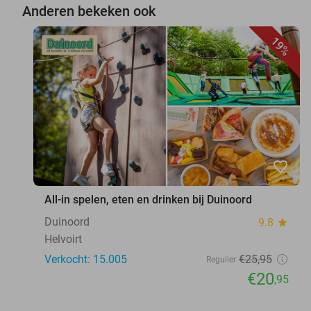
Anderen bekeken ook
19%
favorite_border
All-in spelen, eten en drinken bij Duinoord
Duinoord
9.8
star
Helvoirt
Verkocht: 15.005
€25
,95
Regulier
€20
,95