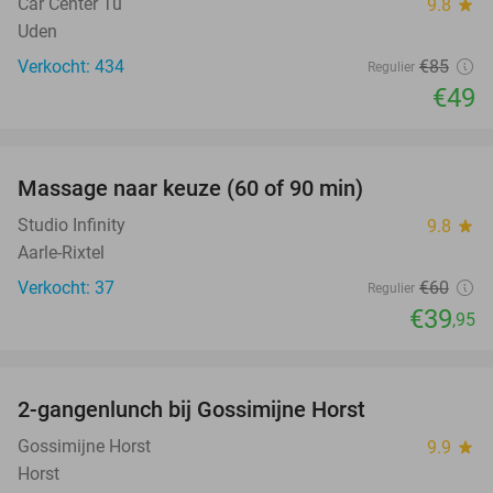
Car Center Tu
9.8
star
Uden
Verkocht: 434
€85
Regulier
€49
favorite_border
Massage naar keuze (60 of 90 min)
33%
Studio Infinity
9.8
star
Aarle-Rixtel
Verkocht: 37
€60
Regulier
€39
,95
favorite_border
2-gangenlunch bij Gossimijne Horst
40%
Gossimijne Horst
9.9
star
Horst