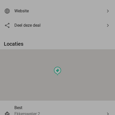
Website
Deel deze deal
Locaties
events
Best
Ekkersweijer 2