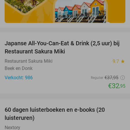
favorite_border
Japanse All-You-Can-Eat & Drink (2,5 uur) bij
13%
Restaurant Sakura Miki
Restaurant Sakura Miki
9.7
star
Beek en Donk
Verkocht: 986
€37
,95
Regulier
€32
,95
favorite_border
100%
60 dagen luisterboeken en e-books (20
luisteruren)
Nextory