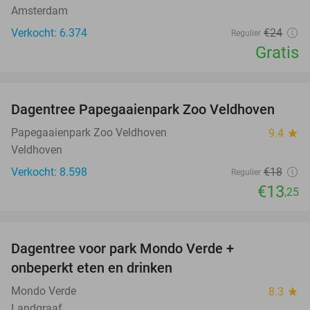
Amsterdam
Verkocht: 6.374
€24
Regulier
Gratis
favorite_border
Dagentree Papegaaienpark Zoo Veldhoven
26%
Papegaaienpark Zoo Veldhoven
9.4
star
Veldhoven
Verkocht: 8.598
€18
Regulier
€13
,25
favorite_border
Dagentree voor park Mondo Verde +
25%
onbeperkt eten en drinken
Mondo Verde
8.3
star
Landgraaf