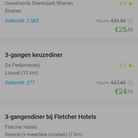
TODAY
Ouwehands Dierenpark Rhenen
9.5
star
Rhenen
Verkocht: 2.583
€31
,50
Regulier
€25
,50
favorite_border
3-gangen keuzediner
33%
De Peelproeverij
9.2
star
Liessel (10 km)
Verkocht: 277
€37
,40
Regulier
€24
,95
favorite_border
3-gangendiner bij Fletcher Hotels
42%
Fletcher Hotels
Deurne (+ meerdere locaties) (7 km)