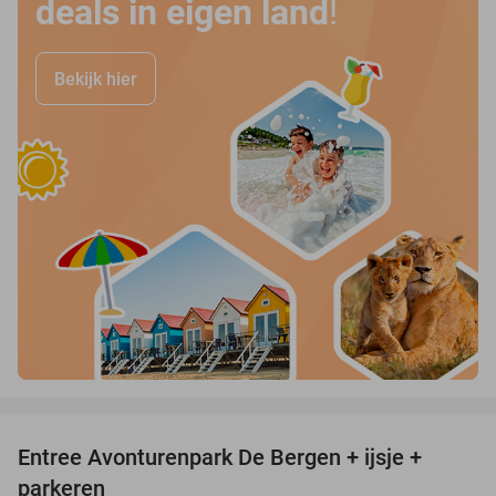
deals in eigen land
!
Bekijk hier
favorite_border
Entree Avonturenpark De Bergen + ijsje +
48%
parkeren