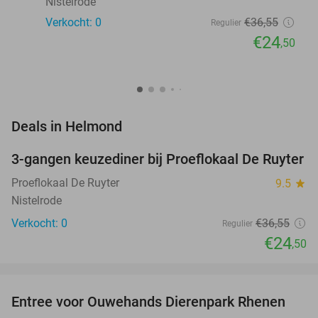
Nistelrode
Verkocht: 0
€36
,55
Regulier
€24
,50
favorite_border
Deals in Helmond
3-gangen keuzediner bij Proeflokaal De Ruyter
33%
NEW
TODAY
Proeflokaal De Ruyter
9.5
star
Nistelrode
Verkocht: 0
€36
,55
Regulier
€24
,50
favorite_border
Entree voor Ouwehands Dierenpark Rhenen
19%
NEW