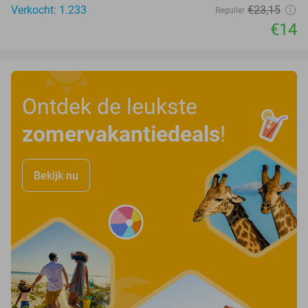
Verkocht: 1.233
€23
,15
Regulier
€14
Ontdek de leukste
zomervakantiedeals
!
Bekijk nu