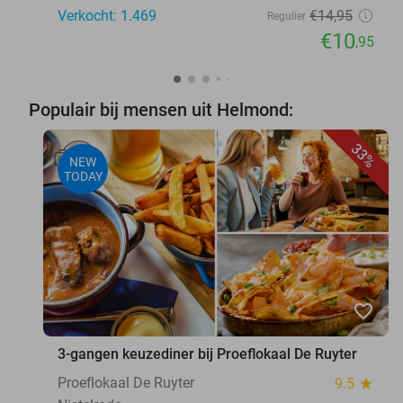
Verkocht: 1.469
€14
,95
Regulier
€10
,95
Populair bij mensen uit Helmond:
33%
NEW
TODAY
favorite_border
3-gangen keuzediner bij Proeflokaal De Ruyter
Proeflokaal De Ruyter
9.5
star