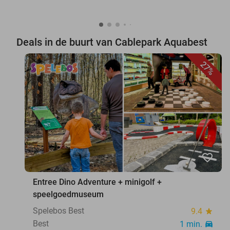
Deals in de buurt van Cablepark Aquabest
27%
favorite_border
Entree Dino Adventure + minigolf +
speelgoedmuseum
Spelebos Best
9.4
star
Best
1 min.
directions_car