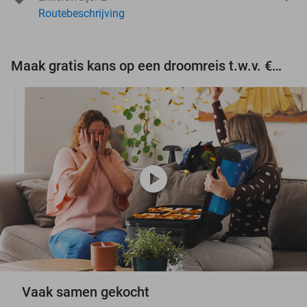
Routebeschrijving
Maak gratis kans op een droomreis t.w.v. €3.000!
play_circle
Vaak samen gekocht