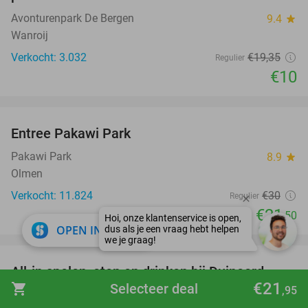
Avonturenpark De Bergen
9.4
star
Wanroij
Verkocht: 3.032
€19
,35
Regulier
€10
favorite_border
Entree Pakawi Park
28%
Pakawi Park
8.9
star
Olmen
Verkocht: 11.824
€30
Regulier
€21
,50
close
OPEN IN APP
favorite_border
All-in spelen, eten en drinken bij Duinoord
19%
€21
shopping_cart
Selecteer deal
,95
Duinoord
9.8
star