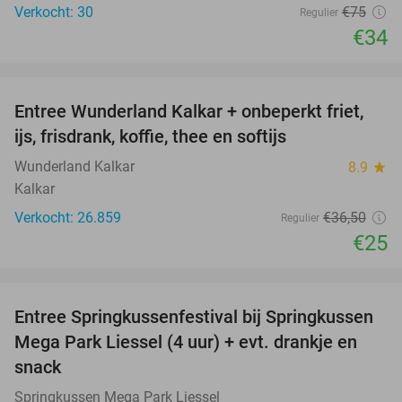
Verkocht: 30
€75
Regulier
€34
favorite_border
Entree Wunderland Kalkar + onbeperkt friet,
32%
ijs, frisdrank, koffie, thee en softijs
Wunderland Kalkar
8.9
star
Kalkar
Verkocht: 26.859
€36
,50
Regulier
€25
favorite_border
Entree Springkussenfestival bij Springkussen
53%
Mega Park Liessel (4 uur) + evt. drankje en
snack
Springkussen Mega Park Liessel