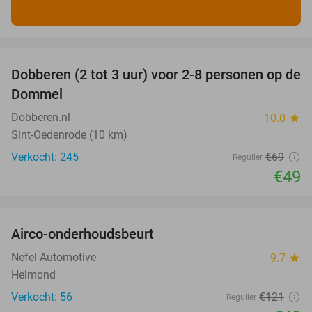
favorite_border
Dobberen (2 tot 3 uur) voor 2-8 personen op de
29%
Dommel
Dobberen.nl
10.0
star
Sint-Oedenrode (10 km)
Verkocht: 245
€69
Regulier
€49
favorite_border
Airco-onderhoudsbeurt
60%
Nefel Automotive
9.7
star
Helmond
Verkocht: 56
€121
Regulier