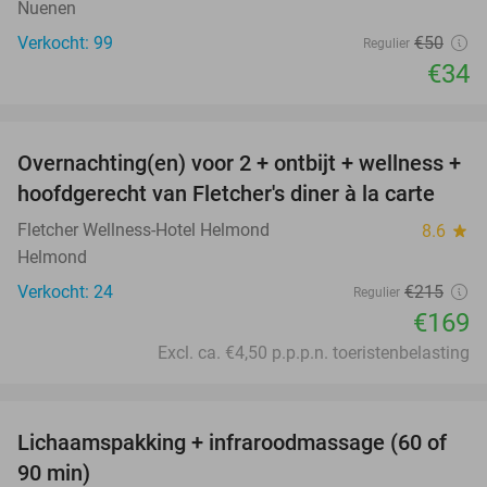
Nuenen
Verkocht: 99
€50
Regulier
€34
favorite_border
Overnachting(en) voor 2 + ontbijt + wellness +
21%
hoofdgerecht van Fletcher's diner à la carte
Fletcher Wellness-Hotel Helmond
8.6
star
Helmond
Verkocht: 24
€215
Regulier
€169
Excl. ca. €4,50 p.p.p.n. toeristenbelasting
favorite_border
Lichaamspakking + infraroodmassage (60 of
43%
90 min)