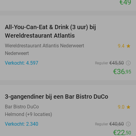
€49
favorite_border
All-You-Can-Eat & Drink (3 uur) bij
19%
Wereldrestaurant Atlantis
Wereldrestaurant Atlantis Nederweert
9.4
star
Nederweert
Verkocht: 4.597
€45
,50
Regulier
€36
,95
favorite_border
3-gangendiner bij een Bar Bistro DuCo
45%
Bar Bistro DuCo
9.0
star
Helmond (+9 locaties)
Verkocht: 2.340
€40
,60
Regulier
€22
,50