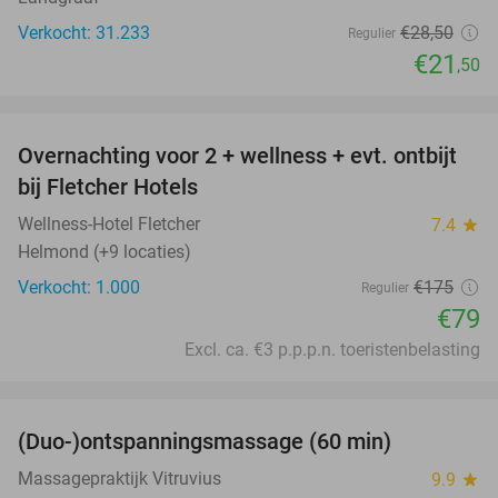
Verkocht: 31.233
€28
,50
Regulier
€21
,50
favorite_border
Overnachting voor 2 + wellness + evt. ontbijt
55%
bij Fletcher Hotels
Wellness-Hotel Fletcher
7.4
star
Helmond (+9 locaties)
Verkocht: 1.000
€175
Regulier
€79
Excl. ca. €3 p.p.p.n. toeristenbelasting
favorite_border
(Duo-)ontspanningsmassage (60 min)
32%
Massagepraktijk Vitruvius
9.9
star