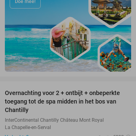
Doe mee!
favorite_border
Overnachting voor 2 + ontbijt + onbeperkte
25%
toegang tot de spa midden in het bos van
Chantilly
InterContinental Chantilly Château Mont Royal
La Chapelle-en-Serval