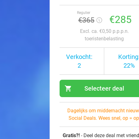
Regulier
€285
€365
Excl. ca. €0,50 p.p.p.n.
toeristenbelasting
Verkocht:
Korting
2
22%
shopping_cart
Selecteer deal
navi
Dagelijks om middernacht nieuw
Social Deals. Wees snel, op = op
Gratis?!
- Deel deze deal met vrien