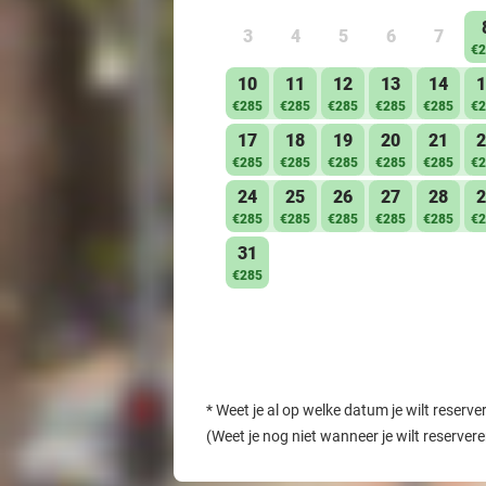
3
4
5
6
7
€2
10
11
12
13
14
1
€285
€285
€285
€285
€285
€2
17
18
19
20
21
2
€285
€285
€285
€285
€285
€2
24
25
26
27
28
2
€285
€285
€285
€285
€285
€2
31
€285
*
Weet je al op welke datum je wilt reserve
(Weet je nog niet wanneer je wilt reserver