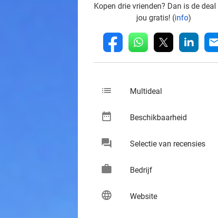
Kopen drie vrienden? Dan is de deal
jou gratis! (
info
)
whatsapp
linkedin
fb
mai
list
keybo
Multideal
date_range
keybo
Beschikbaarheid
chat
keybo
Selectie van recensies
work
keybo
Bedrijf
language
keybo
Website