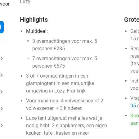
Luzy
 voor
Highlights
Grote
l
Multideal:
Gel
15 
3 overnachtingen voor max. 5
personen €285
Res
rese
ard_arrow_right
7 overnachtingen voor max. 5
(te 
personen €575
vou
ard_arrow_right
3 of 7 overnachtingen in een
Inc
glampingtent in een natuurrijke
voo
omgeving in Luzy, Frankrijk
ard_arrow_right
Vra
Voor maximaal 4 volwassenen of 2
05
o
ard_arrow_right
volwassenen + 3 kinderen
Koo
Luxe tent uitgerust met alles wat je
aan
ard_arrow_right
nodig hebt: 2 slaapkamers, een eigen
keuken, tafel, kasten en meer