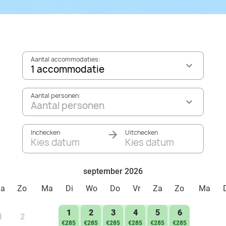
Aantal accommodaties:
1 accommodatie
Aantal personen:
Aantal personen
Inchecken
Uitchecken
Kies datum
Kies datum
september 2026
Za
Zo
Ma
Di
Wo
Do
Vr
Za
Zo
Ma
1
2
3
4
5
6
1
2
€285
€285
€285
€285
€285
€285