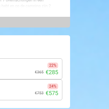
of 7 overnachtingen in een
g hebt en op de camping zijn 2
 op de camping als in de natuurrijke
 duik in het zwembad, probeer een
geving of bezoek het stadje Luzy.
3 kinderen
 los bed)
22%
€285
€365
24%
€575
€753