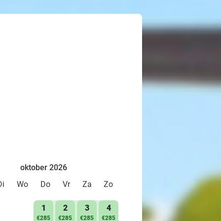
oktober 2026
Di
Wo
Do
Vr
Za
Zo
1
2
3
4
€285
€285
€285
€285