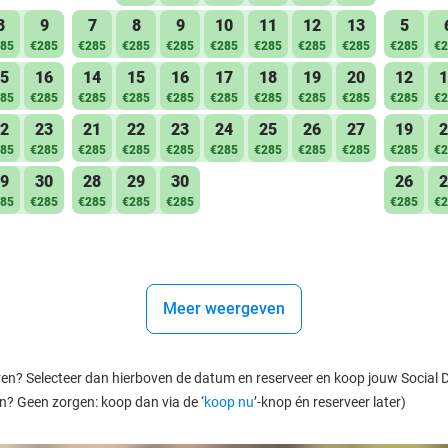
8
9
7
8
9
10
11
12
13
5
85
€285
€285
€285
€285
€285
€285
€285
€285
€285
€2
5
16
14
15
16
17
18
19
20
12
1
85
€285
€285
€285
€285
€285
€285
€285
€285
€285
€2
2
23
21
22
23
24
25
26
27
19
2
85
€285
€285
€285
€285
€285
€285
€285
€285
€285
€2
9
30
28
29
30
26
2
85
€285
€285
€285
€285
€285
€2
Meer weergeven
ren? Selecteer dan hierboven de datum en reserveer en koop jouw Social Dea
en? Geen zorgen: koop dan via de ‘
koop nu
’-knop én reserveer later)