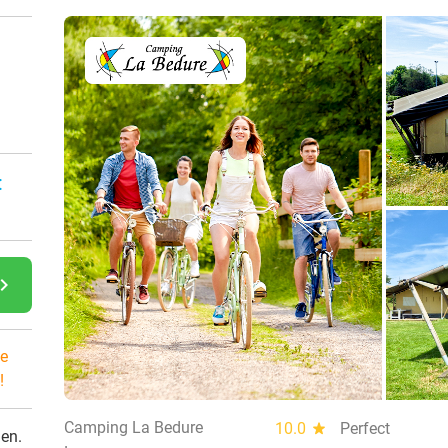
:
gate_next
e
!
Camping La Bedure
10.0
star
Perfect
den.