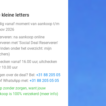
 kleine letters
dig vanaf moment van aankoop t/m
nov 2026
erveren:
na aankoop online
rveren met 'Social Deal Reserveren'
vinden onder het overzicht:
mijn
chers
)
hecken vanaf 16.00 uur, uitchecken
r 10.00 uur
gen over de deal? Bel:
+31 88 205 05
f WhatsApp met:
+31 88 205 05 05
p zonder zorgen, want jouw
koop is 100% verzekerd (meer info)