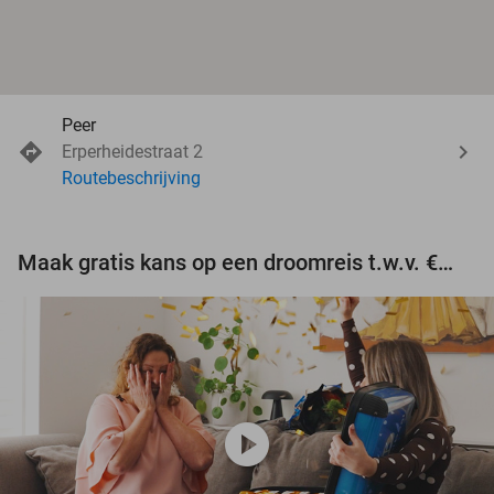
Peer
Erperheidestraat 2
Routebeschrijving
Maak gratis kans op een droomreis t.w.v. €3.000!
play_circle