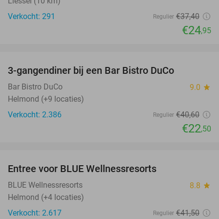
Liessel (10 km)
Verkocht: 291
€37
,40
Regulier
€24
,95
favorite_border
3-gangendiner bij een Bar Bistro DuCo
45%
Bar Bistro DuCo
9.0
star
Helmond (+9 locaties)
Verkocht: 2.386
€40
,60
Regulier
€22
,50
favorite_border
Entree voor BLUE Wellnessresorts
48%
BLUE Wellnessresorts
8.8
star
Helmond (+4 locaties)
Verkocht: 2.617
€41
,50
Regulier