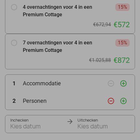
4 overnachtingen voor 4 in een
15%
Premium Cottage
€572
€672,94
7 overnachtingen voor 4 in een
15%
Premium Cottage
€872
€1.025,88
remove_circle_outline
add_circle_outline
1
Accommodatie
remove_circle_outline
add_circle_outline
2
Personen
Inchecken
Uitchecken
Kies datum
Kies datum