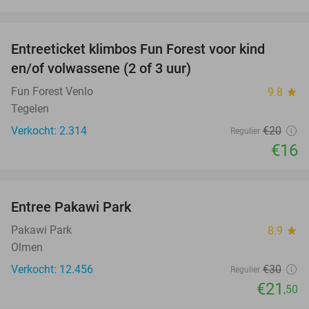
favorite_border
Entreeticket klimbos Fun Forest voor kind
20%
en/of volwassene (2 of 3 uur)
Fun Forest Venlo
9.8
star
Tegelen
Verkocht: 2.314
€20
Regulier
€16
favorite_border
Entree Pakawi Park
28%
Pakawi Park
8.9
star
Olmen
Verkocht: 12.456
€30
Regulier
€21
,50