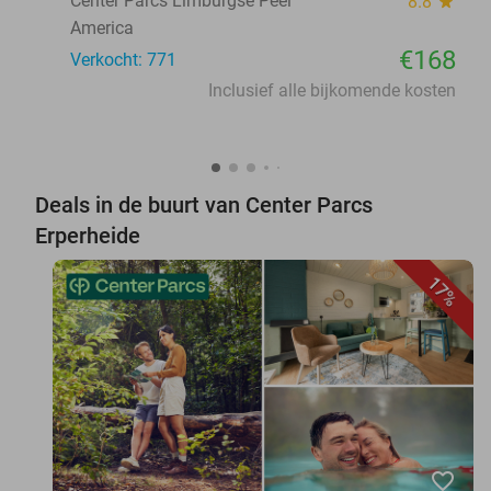
Center Parcs Limburgse Peel
8.8
star
America
€168
Verkocht: 771
Inclusief alle bijkomende kosten
Deals in de buurt van Center Parcs
Erperheide
17%
favorite_border