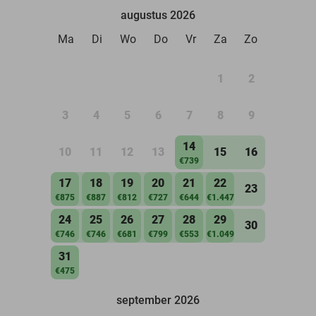
augustus 2026
Ma
Di
Wo
Do
Vr
Za
Zo
1
2
3
4
5
6
7
8
9
14
10
11
12
13
15
16
€739
17
18
19
20
21
22
23
€875
€887
€812
€727
€644
€1.447
24
25
26
27
28
29
30
€746
€746
€681
€799
€553
€1.049
31
€475
september 2026