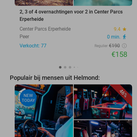
2, 3 of 4 overnachtingen voor 2 in Center Parcs
Erperheide
Center Parcs Erperheide
9.4
star
Peer
0 min.
directions_walk
Verkocht: 77
€190
Regulier
€158
Populair bij mensen uit Helmond:
46%
NEW
TODAY