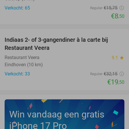
Verkocht: 65
€15
,75
Regulier
€8
,50
favorite_border
Indiaas 2- of 3-gangendiner à la carte bij
39%
NEW
Restaurant Veera
TODAY
Restaurant Veera
9.1
star
Eindhoven (10 km)
Verkocht: 33
€32
,15
Regulier
€19
,50
Win vandaag een gratis
iPhone 17 Pro