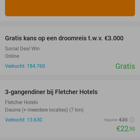
favorite_border
Gratis kans op een droomreis t.w.v. €3.000
Social Deal Win
Online
Gratis
Verkocht: 184.760
favorite_border
3-gangendiner bij Fletcher Hotels
42%
Fletcher Hotels
Deurne (+ meerdere locaties) (7 km)
Verkocht: 13.630
€39
Regulier
€22
,50
favorite_border