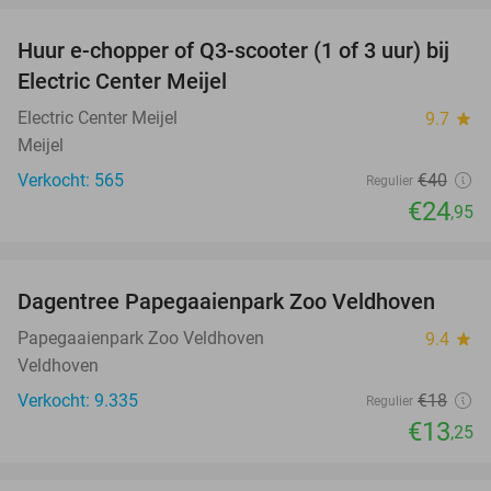
Huur e-chopper of Q3-scooter (1 of 3 uur) bij
38%
Electric Center Meijel
Electric Center Meijel
9.7
star
Meijel
Verkocht: 565
€40
Regulier
€24
,95
favorite_border
Dagentree Papegaaienpark Zoo Veldhoven
26%
Papegaaienpark Zoo Veldhoven
9.4
star
Veldhoven
Verkocht: 9.335
€18
Regulier
€13
,25
favorite_border