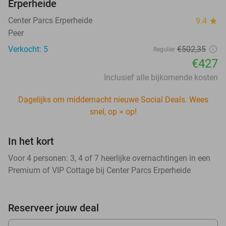
Erperheide
Center Parcs Erperheide
9.4
star
Peer
Verkocht: 5
€502,35
Regulier
€427
Inclusief alle bijkomende kosten
Dagelijks om middernacht nieuwe Social Deals. Wees
snel, op = op!
In het kort
Voor 4 personen: 3, 4 of 7 heerlijke overnachtingen in een
Premium of VIP Cottage bij Center Parcs Erperheide
Reserveer jouw deal