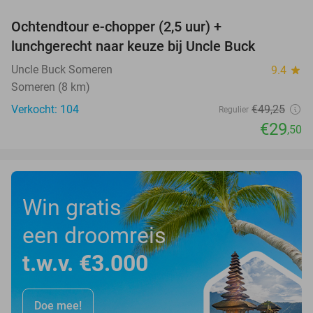
Ochtendtour e-chopper (2,5 uur) +
40%
lunchgerecht naar keuze bij Uncle Buck
Uncle Buck Someren
9.4
star
Someren (8 km)
Verkocht: 104
€49
,25
Regulier
€29
,50
Win gratis
een droomreis
t.w.v. €3.000
Doe mee!