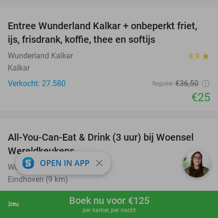
favorite_border
Entree Wunderland Kalkar + onbeperkt friet,
32%
ijs, frisdrank, koffie, thee en softijs
Wunderland Kalkar
8.9
star
Kalkar
Verkocht: 27.580
€36
,50
Regulier
€25
favorite_border
All-You-Can-Eat & Drink (3 uur) bij Woensel
15%
Wereldkeukens
close
OPEN IN APP
Woensel Wereldkeukens
9.3
star
Eindhoven (9 km)
Verkocht: 1.384
€53
,10
Regulier
Boek nu voor €125
hotel
shopping_cart
Boek nu
navigate_next
€44
,95
per kamer, per nacht