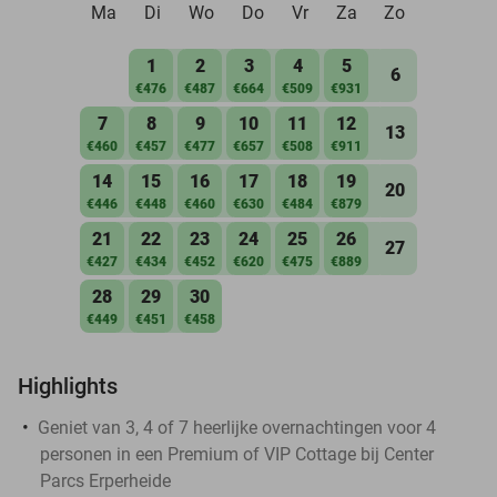
Ma
Di
Wo
Do
Vr
Za
Zo
1
2
3
4
5
6
€476
€487
€664
€509
€931
7
8
9
10
11
12
13
€460
€457
€477
€657
€508
€911
14
15
16
17
18
19
20
€446
€448
€460
€630
€484
€879
21
22
23
24
25
26
27
€427
€434
€452
€620
€475
€889
28
29
30
€449
€451
€458
Highlights
Geniet van 3, 4 of 7 heerlijke overnachtingen voor 4
personen in een Premium of VIP Cottage bij Center
Parcs Erperheide