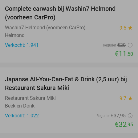
Complete carwash bij Washin7 Helmond
43%
(voorheen CarPro)
Washin7 Helmond (voorheen CarPro)
9.5
star
Helmond
Verkocht: 1.941
€20
Regulier
€11
,50
favorite_border
Japanse All-You-Can-Eat & Drink (2,5 uur) bij
13%
Restaurant Sakura Miki
Restaurant Sakura Miki
9.7
star
Beek en Donk
Verkocht: 1.022
€37
,95
Regulier
€32
,95
favorite_border