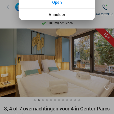
Open
Ontdek 15.000+ deals
7 dagen per week beschikbaar
Annuleer
Bereikbaar tot 23:00
10+ miljoen leden
9,4
op basis van
206.071 reviews
15%
Ontdek 15.000+ deals
7 dagen per week beschikbaar
10+ miljoen leden
favorite_border
3, 4 of 7 overnachtingen voor 4 in Center Parcs