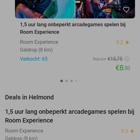
favorite_border
1,5 uur lang onbeperkt arcadegames spelen bij
Room Experience
Room Experience
9.2
star
Geldrop (8 km)
Verkocht: 65
€15
,75
Regulier
€8
,50
favorite_border
Deals in Helmond
1,5 uur lang onbeperkt arcadegames spelen bij
46%
NEW
Room Experience
TODAY
Room Experience
9.2
star
Geldrop (8 km)