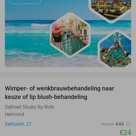
favorite_border
Wimper- of wenkbrauwbehandeling naar
47%
keuze of lip blush-behandeling
Defined Studio By Ruth
Helmond
Verkocht: 21
€45
Regulier
€24