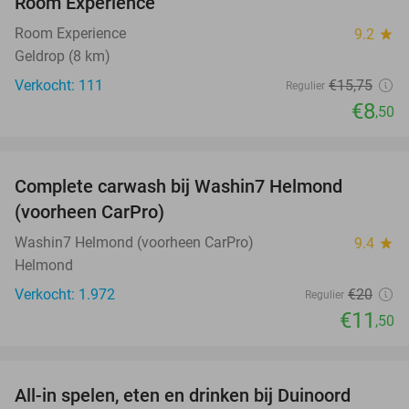
Room Experience
Room Experience
9.2
star
Geldrop (8 km)
Verkocht: 111
€15
,75
Regulier
€8
,50
favorite_border
Complete carwash bij Washin7 Helmond
43%
(voorheen CarPro)
Washin7 Helmond (voorheen CarPro)
9.4
star
Helmond
Verkocht: 1.972
€20
Regulier
€11
,50
favorite_border
All-in spelen, eten en drinken bij Duinoord
19%