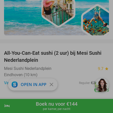
favorite_border
All-You-Can-Eat sushi (2 uur) bij Mesi Sushi
21%
Nederlandplein
Mesi Sushi Nederlandplein
9.7
star
Eindhoven (10 km)
Verkocht: 503
€37
,95
Regulier
close
OPEN IN APP
€29
,95
favorite_border
Boek nu voor €144
hotel
shopping_cart
Boek nu
navigate_next
per kamer, per nacht
1, 2 of 3 overnachting(en) voor 2 + ontbijt +
32%