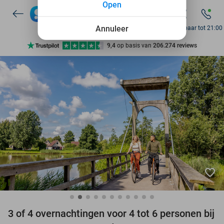
Open
7 dagen per week beschikbaar
10+ miljoen leden
Annuleer
Bereikbaar tot 21:00
9,4
op basis van
206.274 reviews
Ontdek 15.000+ deals
7 dagen per week beschikbaar
10+ miljoen leden
favorite_border
3 of 4 overnachtingen voor 4 tot 6 personen bij