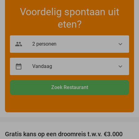
Voordelig spontaan uit
eten?
Zoek Restaurant
favorite_border
Gratis kans op een droomreis t.w.v. €3.000