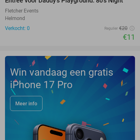
Entree voor Daddy's Playground: 80's Night
45%
NEW
TODAY
Fletcher Events
Helmond
Verkocht: 0
€20
Regulier
€11
Win vandaag een gratis
iPhone 17 Pro
Meer info