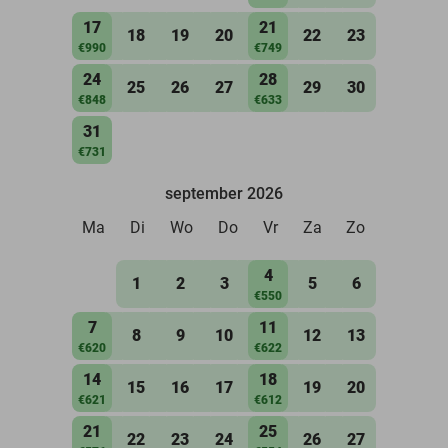
17
21
18
19
20
22
23
€990
€749
24
28
25
26
27
29
30
€848
€633
31
€731
september 2026
Ma
Di
Wo
Do
Vr
Za
Zo
4
1
2
3
5
6
€550
7
11
8
9
10
12
13
€620
€622
14
18
15
16
17
19
20
€621
€612
21
25
22
23
24
26
27