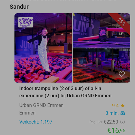
Sandur
25%
favorite_border
Indoor trampoline (2 of 3 uur) of all-in
experience (2 uur) bij Urban GRND Emmen
Urban GRND Emmen
9.4
star
Emmen
3 min.
directions_car
Verkocht: 1.197
€22
,50
Regulier
€16
,95