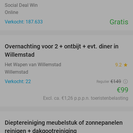
Social Deal Win
Online
Gratis
Verkocht: 187.633
favorite_border
Overnachting voor 2 + ontbijt + evt. diner in
34%
Willemstad
Het Wapen van Willemstad
9.2
star
Willemstad
Verkocht: 22
€149
Regulier
€99
Excl. ca. €1,26 p.p.p.n. toeristenbelasting
favorite_border
Dieptereiniging meubelstuk of zonnepanelen
35%
reinigen + dakgootreiniging