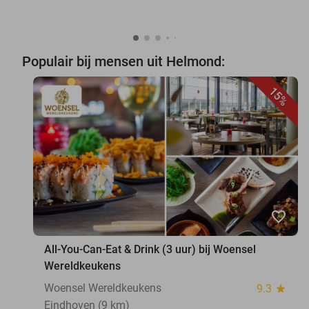
Populair bij mensen uit Helmond:
15%
favorite_border
All-You-Can-Eat & Drink (3 uur) bij Woensel
Wereldkeukens
Woensel Wereldkeukens
9.3
star
Eindhoven (9 km)