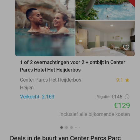
favorite_border
1 of 2 overnachtingen voor 2 + ontbijt in Center
Parcs Hotel Het Heijderbos
Center Parcs Het Heijderbos
9.1
star
Heijen
Verkocht: 2.163
€148
Regulier
€129
Inclusief alle bijkomende kosten
Deals in de buurt van Center Parcs Parc