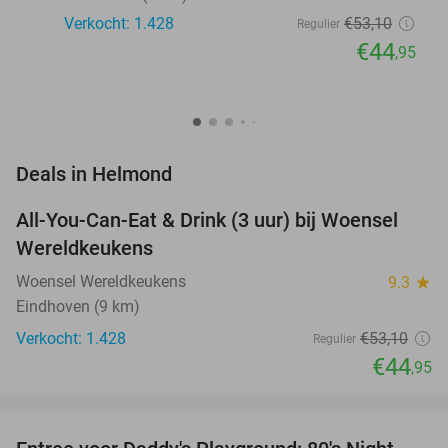
Verkocht: 1.428
€53
,10
Regulier
€44
,95
favorite_border
Deals in Helmond
All-You-Can-Eat & Drink (3 uur) bij Woensel
15%
Wereldkeukens
Woensel Wereldkeukens
9.3
star
Eindhoven (9 km)
Verkocht: 1.428
€53
,10
Regulier
€44
,95
favorite_border