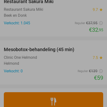
Restaurant Sakura Miki
Restaurant Sakura Miki
9.7
star
Beek en Donk
Verkocht: 1.045
€37
,95
Regulier
€32
,95
favorite_border
Mesobotox-behandeling (45 min)
58%
NEW
TODAY
Clinic One Helmond
7.5
star
Helmond
Verkocht: 0
€139
Regulier
€59