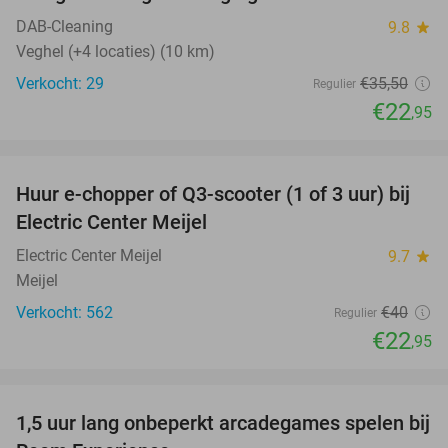
DAB-Cleaning
9.8
star
Veghel (+4 locaties) (10 km)
Verkocht: 29
€35
,50
Regulier
€22
,95
favorite_border
Huur e-chopper of Q3-scooter (1 of 3 uur) bij
43%
Electric Center Meijel
Electric Center Meijel
9.7
star
Meijel
Verkocht: 562
€40
Regulier
€22
,95
favorite_border
1,5 uur lang onbeperkt arcadegames spelen bij
46%