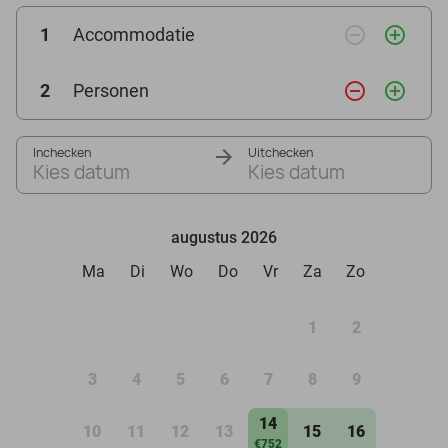
remove_circle_outline
add_circle_outline
1
Accommodatie
remove_circle_outline
add_circle_outline
2
Personen
Inchecken
Uitchecken
Kies datum
Kies datum
augustus 2026
Ma
Di
Wo
Do
Vr
Za
Zo
1
2
3
4
5
6
7
8
9
14
10
11
12
13
15
16
€752