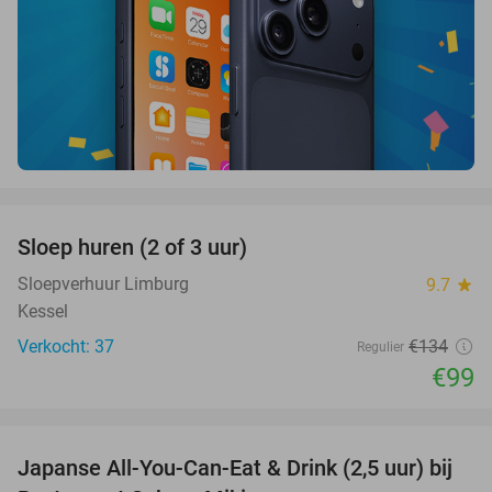
favorite_border
Sloep huren (2 of 3 uur)
26%
Sloepverhuur Limburg
9.7
star
Kessel
Verkocht: 37
€134
Regulier
€99
favorite_border
Japanse All-You-Can-Eat & Drink (2,5 uur) bij
13%