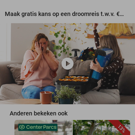
Maak gratis kans op een droomreis t.w.v. €3.000!
play_circle
Anderen bekeken ook
13%