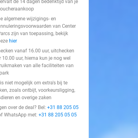
ervalt de 14 dagen bedenktijd van je
voucheraankoop
e algemene wijzigings- en
nnuleringsvoorwaarden van Center
arcs zijn van toepassing, bekijk
deze
hier
hecken vanaf 16.00 uur, uitchecken
 10.00 uur, hierna kun je nog wel
ruikmaken van alle faciliteiten van
 park
is niet mogelijk om extra's bij te
en, zoals ontbijt, voorkeursligging,
sdieren en overige zaken
gen over de deal? Bel:
+31 88 205 05
f WhatsApp met:
+31 88 205 05 05