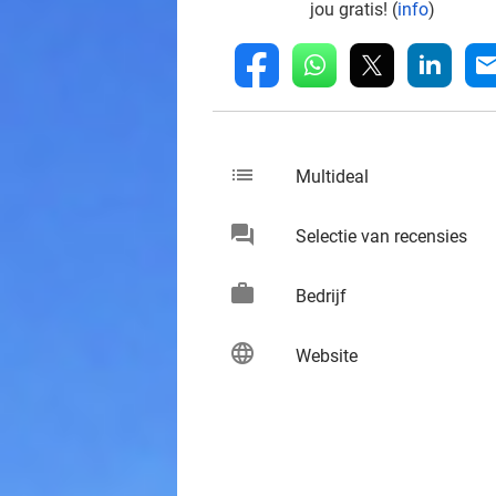
jou gratis! (
info
)
whatsapp
linkedin
fb
mai
list
keybo
Multideal
chat
keybo
Selectie van recensies
work
keybo
Bedrijf
language
keybo
Website