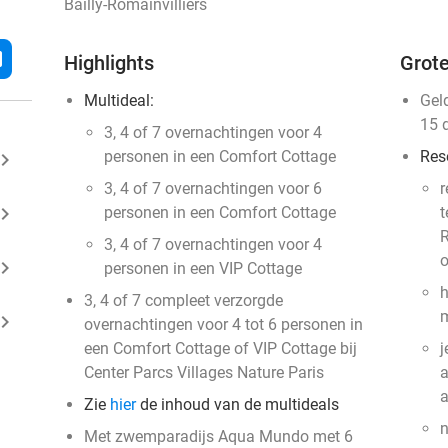
Bailly-Romainvilliers
l
Highlights
Grote
Multideal:
Gel
15 
3, 4 of 7 overnachtingen voor 4
personen in een Comfort Cottage
Res
ard_arrow_right
3, 4 of 7 overnachtingen voor 6
r
ard_arrow_right
personen in een Comfort Cottage
t
R
3, 4 of 7 overnachtingen voor 4
o
ard_arrow_right
personen in een VIP Cottage
h
3, 4 of 7 compleet verzorgde
m
ard_arrow_right
overnachtingen voor 4 tot 6 personen in
een Comfort Cottage of VIP Cottage bij
j
Center Parcs Villages Nature Paris
a
Zie
hier
de inhoud van de multideals
n
Met zwemparadijs Aqua Mundo met 6