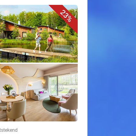
23%
tstekend