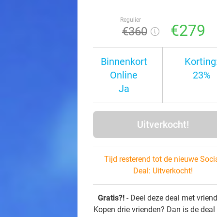
Regulier
€279
€360
Binnenkort
Korting
Online
23%
Ja
Uitverkocht!
Tijd resterend tot de nieuwe Soci
Deal:
Uitverkocht!
Gratis?!
- Deel deze deal met vrien
Kopen drie vrienden? Dan is de deal