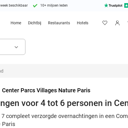
 week beschikbaar
10+ miljoen leden
Home
Dichtbij
Restaurants
Hotels
keyboard_arrow_down
>
Center Parcs Villages Nature Paris
ingen voor 4 tot 6 personen in Ce
of 7 compleet verzorgde overnachtingen in een Comf
 Paris