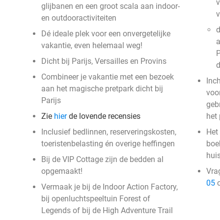
v
glijbanen en een groot scala aan indoor-
en outdooractiviteiten
d
Dé ideale plek voor een onvergetelijke
a
vakantie, even helemaal weg!
P
Dicht bij Parijs, Versailles en Provins
Combineer je vakantie met een bezoek
Inc
aan het magische pretpark dicht bij
voor
Parijs
geb
Zie
hier
de lovende recensies
het
Inclusief bedlinnen, reserveringskosten,
Het 
toeristenbelasting én overige heffingen
boek
hui
Bij de VIP Cottage zijn de bedden al
opgemaakt!
Vra
05
o
Vermaak je bij de Indoor Action Factory,
bij openluchtspeeltuin Forest of
Legends of bij de High Adventure Trail