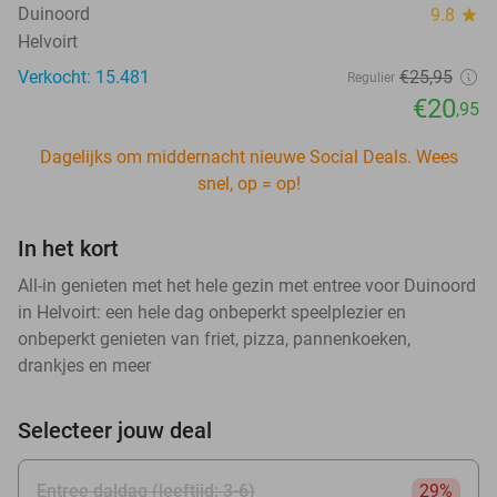
Duinoord
9.8
star
Helvoirt
Verkocht: 15.481
€25
,95
Regulier
€20
,95
Dagelijks om middernacht nieuwe Social Deals. Wees
snel, op = op!
In het kort
All-in genieten met het hele gezin met entree voor Duinoord
in Helvoirt: een hele dag onbeperkt speelplezier en
onbeperkt genieten van friet, pizza, pannenkoeken,
drankjes en meer
Selecteer jouw deal
Entree daldag (leeftijd: 3-6)
29%