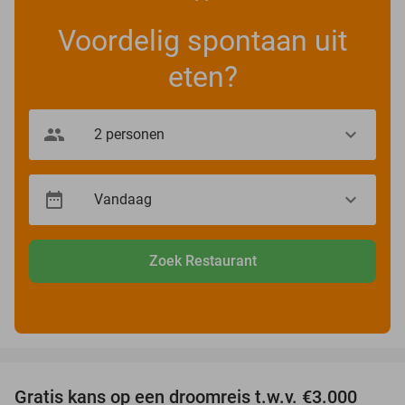
Voordelig spontaan uit
eten?
Zoek Restaurant
favorite_border
Gratis kans op een droomreis t.w.v. €3.000