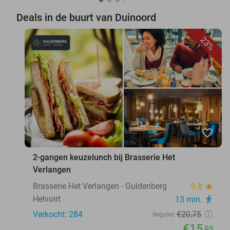
Deals in de buurt van Duinoord
23%
favorite_border
2-gangen keuzelunch bij Brasserie Het
Verlangen
Brasserie Het Verlangen - Guldenberg
9.8
star
Helvoirt
13 min.
directions_walk
Verkocht: 284
€20
,75
Regulier
€15
,95