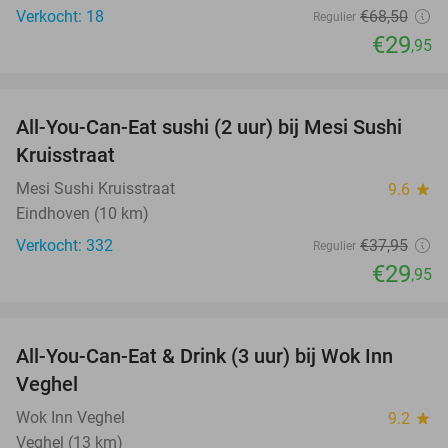
Verkocht: 18
€68
,50
Regulier
€29
,95
favorite_border
All-You-Can-Eat sushi (2 uur) bij Mesi Sushi
21%
Kruisstraat
Mesi Sushi Kruisstraat
9.6
star
Eindhoven (10 km)
Verkocht: 332
€37
,95
Regulier
€29
,95
favorite_border
All-You-Can-Eat & Drink (3 uur) bij Wok Inn
24%
Veghel
Wok Inn Veghel
9.2
star
Veghel (13 km)