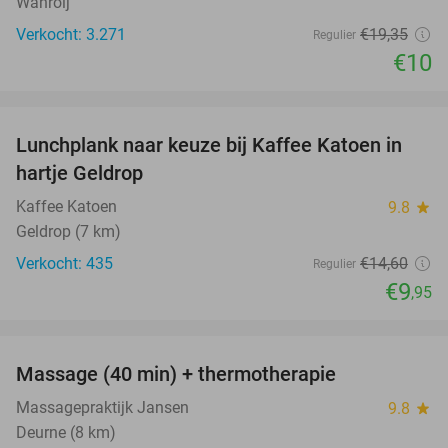
Wanroij
Verkocht: 3.271
€19
,35
Regulier
€10
favorite_border
Lunchplank naar keuze bij Kaffee Katoen in
32%
hartje Geldrop
Kaffee Katoen
9.8
star
Geldrop (7 km)
Verkocht: 435
€14
,60
Regulier
€9
,95
favorite_border
Massage (40 min) + thermotherapie
56%
Massagepraktijk Jansen
9.8
star
Deurne (8 km)