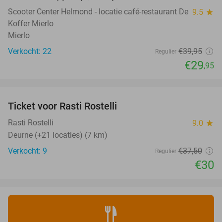
Scooter Center Helmond - locatie café-restaurant De
9.5
star
Koffer Mierlo
Mierlo
Verkocht: 22
€39
,95
Regulier
€29
,95
favorite_border
Ticket voor Rasti Rostelli
20%
NEW
TODAY
Rasti Rostelli
9.0
star
Deurne (+21 locaties) (7 km)
Verkocht: 9
€37
,50
Regulier
€30