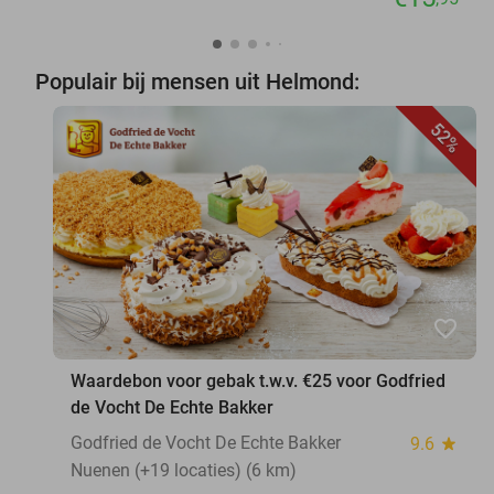
Populair bij mensen uit Helmond:
52%
favorite_border
Waardebon voor gebak t.w.v. €25 voor Godfried
de Vocht De Echte Bakker
Godfried de Vocht De Echte Bakker
9.6
star
Nuenen (+19 locaties) (6 km)