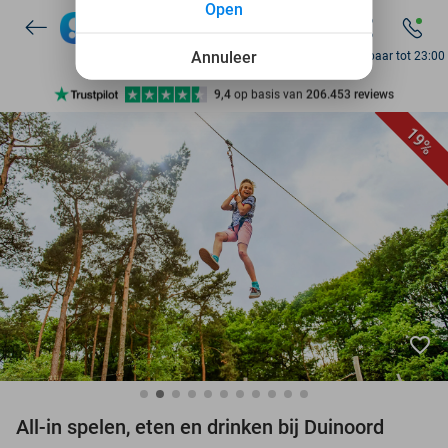
Open
7 dagen per week beschikbaar
10+ miljoen leden
Annuleer
Bereikbaar tot 23:00
9,4
op basis van
206.453 reviews
Ontdek 15.000+ deals
19%
7 dagen per week beschikbaar
10+ miljoen leden
favorite_border
All-in spelen, eten en drinken bij Duinoord