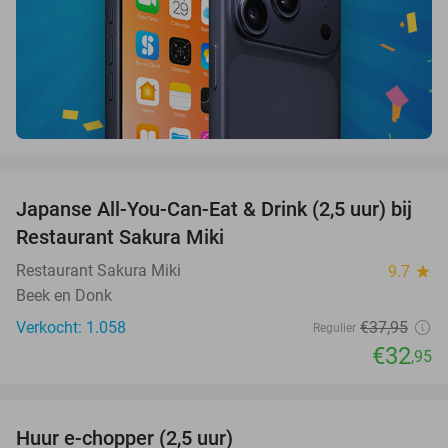
favorite_border
Japanse All-You-Can-Eat & Drink (2,5 uur) bij
13%
Restaurant Sakura Miki
Restaurant Sakura Miki
9.7
star
Beek en Donk
Verkocht: 1.058
€37
,95
Regulier
€32
,95
favorite_border
Huur e-chopper (2,5 uur)
25%