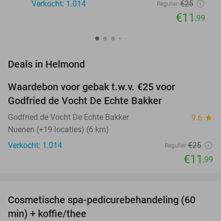
Verkocht: 1.014
€25
Regulier
€11
,99
favorite_border
Deals in Helmond
Waardebon voor gebak t.w.v. €25 voor
52%
Godfried de Vocht De Echte Bakker
Godfried de Vocht De Echte Bakker
9.6
star
Nuenen (+19 locaties) (6 km)
Verkocht: 1.014
€25
Regulier
€11
,99
favorite_border
Cosmetische spa-pedicurebehandeling (60
58%
NEW
min) + koffie/thee
TODAY