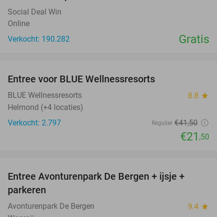
Social Deal Win
Online
Gratis
Verkocht: 190.282
favorite_border
Entree voor BLUE Wellnessresorts
48%
BLUE Wellnessresorts
8.8
star
Helmond (+4 locaties)
Verkocht: 2.797
€41
,50
Regulier
€21
,50
favorite_border
Entree Avonturenpark De Bergen + ijsje +
48%
parkeren
Avonturenpark De Bergen
9.4
star