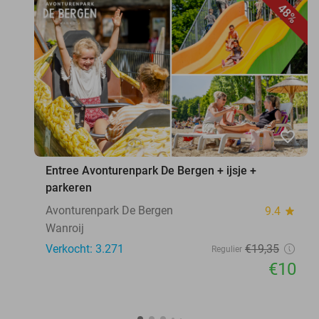
48%
favorite_border
Entree Avonturenpark De Bergen + ijsje +
parkeren
Avonturenpark De Bergen
9.4
star
Wanroij
Verkocht: 3.271
€19
,35
Regulier
€10