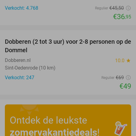
Verkocht: 4.768
€45
,50
Regulier
€36
,95
favorite_border
Dobberen (2 tot 3 uur) voor 2-8 personen op de
29%
Dommel
Dobberen.nl
10.0
star
Sint-Oedenrode (10 km)
Verkocht: 247
€69
Regulier
€49
Ontdek de leukste
zomervakantiedeals
!