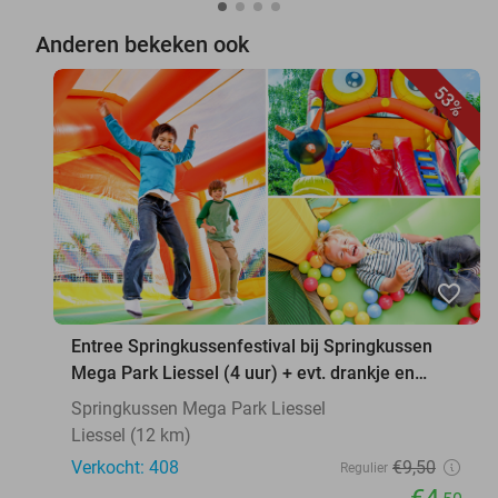
Anderen bekeken ook
53%
favorite_border
Entree Springkussenfestival bij Springkussen
Mega Park Liessel (4 uur) + evt. drankje en
snack
Springkussen Mega Park Liessel
Liessel (12 km)
Verkocht: 408
€9
,50
Regulier