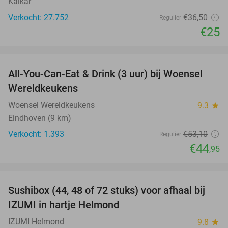
Kalkar
Verkocht: 27.752
€36
,50
Regulier
€25
favorite_border
All-You-Can-Eat & Drink (3 uur) bij Woensel
15%
Wereldkeukens
Woensel Wereldkeukens
9.3
star
Eindhoven (9 km)
Verkocht: 1.393
€53
,10
Regulier
€44
,95
favorite_border
Sushibox (44, 48 of 72 stuks) voor afhaal bij
45%
IZUMI in hartje Helmond
IZUMI Helmond
9.8
star