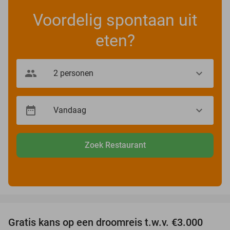
Voordelig spontaan uit
eten?
Zoek Restaurant
favorite_border
Gratis kans op een droomreis t.w.v. €3.000