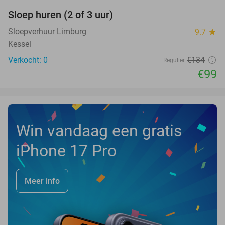
Sloep huren (2 of 3 uur)
26%
NEW
TODAY
Sloepverhuur Limburg
9.7
star
Kessel
Verkocht: 0
€134
Regulier
€99
Win vandaag een gratis
iPhone 17 Pro
Meer info