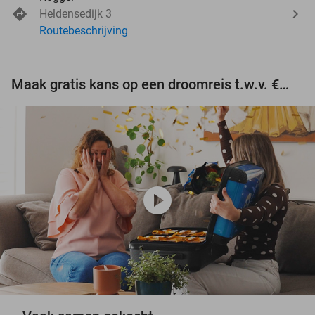
Heldensedijk 3
Routebeschrijving
Maak gratis kans op een droomreis t.w.v. €3.000!
play_circle