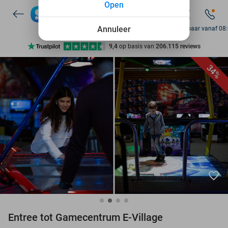
Open
7 dagen per week beschikbaar
10+ miljoen leden
Annuleer
Bereikbaar vanaf 08
9,4
op basis van
206.115 reviews
Ontdek 15.000+ deals
34%
7 dagen per week beschikbaar
10+ miljoen leden
favorite_border
Entree tot Gamecentrum E-Village