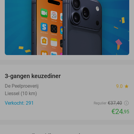
favorite_border
3-gangen keuzediner
33%
De Peelproeverij
9.0
star
Liessel (10 km)
Verkocht: 291
€37
,40
Regulier
€24
,95
favorite_border