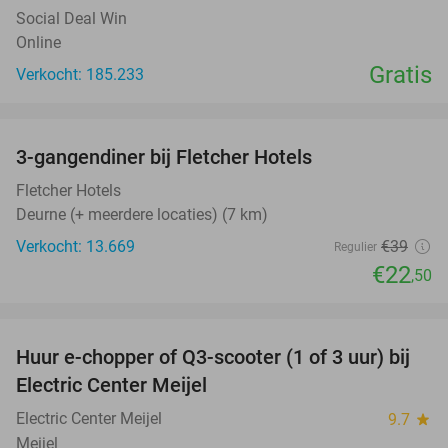
Social Deal Win
Online
Gratis
Verkocht: 185.233
favorite_border
3-gangendiner bij Fletcher Hotels
42%
Fletcher Hotels
Deurne (+ meerdere locaties) (7 km)
Verkocht: 13.669
€39
Regulier
€22
,50
favorite_border
Huur e-chopper of Q3-scooter (1 of 3 uur) bij
38%
Electric Center Meijel
Electric Center Meijel
9.7
star
Meijel