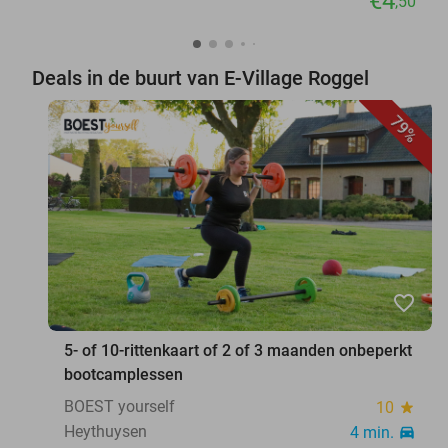
€4
,50
Deals in de buurt van E-Village Roggel
79%
favorite_border
5- of 10-rittenkaart of 2 of 3 maanden onbeperkt
bootcamplessen
BOEST yourself
10
star
Heythuysen
4 min.
directions_car