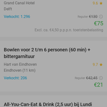
Grand Canal Hotel
9.6
star
Delft
Verkocht: 1.296
€130
Regulier
€75
Excl. ca. €4,50 p.p.p.n. toeristenbelasting
favorite_border
Bowlen voor 2 t/m 6 personen (60 min) +
51%
bittergarnituur
Hart van Eindhoven
9.7
star
Eindhoven (11 km)
Verkocht: 206
€42
,45
Regulier
€21
favorite_border
All-You-Can-Eat & Drink (2,5 uur) bij Lundi
14%