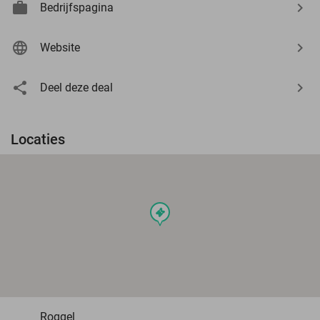
Bedrijfspagina
Website
Deel deze deal
Locaties
events
Roggel