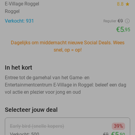
E-Village Roggel
8.8
star
Roggel
Verkocht: 931
€9
Regulier
€5
,95
Dagelijks om middernacht nieuwe Social Deals. Wees
snel, op = op!
In het kort
Entree tot de gamehal van het Game- en
Entertainmentcentrum E-Village in Roggel: beleef een dag
vol actie en plezier voor jong en oud
Selecteer jouw deal
Early bird (snelle kopers)
39%
€5
Verkocht: 500
€9
,50