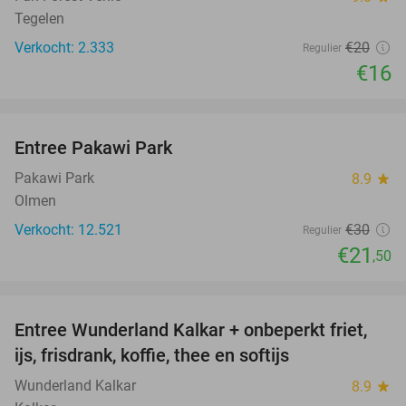
Tegelen
Verkocht: 2.333
€20
Regulier
€16
favorite_border
Entree Pakawi Park
28%
Pakawi Park
8.9
star
Olmen
Verkocht: 12.521
€30
Regulier
€21
,50
favorite_border
Entree Wunderland Kalkar + onbeperkt friet,
32%
ijs, frisdrank, koffie, thee en softijs
Wunderland Kalkar
8.9
star