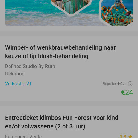
favorite_border
Wimper- of wenkbrauwbehandeling naar
47%
keuze of lip blush-behandeling
Defined Studio By Ruth
Helmond
Verkocht: 21
€45
Regulier
€24
favorite_border
Entreeticket klimbos Fun Forest voor kind
20%
en/of volwassene (2 of 3 uur)
Fun Forest Venlo
9.8
star