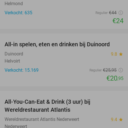
Helmond
Verkocht: 635
€44
Regulier
€24
favorite_border
All-in spelen, eten en drinken bij Duinoord
19%
Duinoord
9.8
star
Helvoirt
Verkocht: 15.169
€25
,95
Regulier
€20
,95
favorite_border
All-You-Can-Eat & Drink (3 uur) bij
19%
Wereldrestaurant Atlantis
Wereldrestaurant Atlantis Nederweert
9.4
star
Nederweert