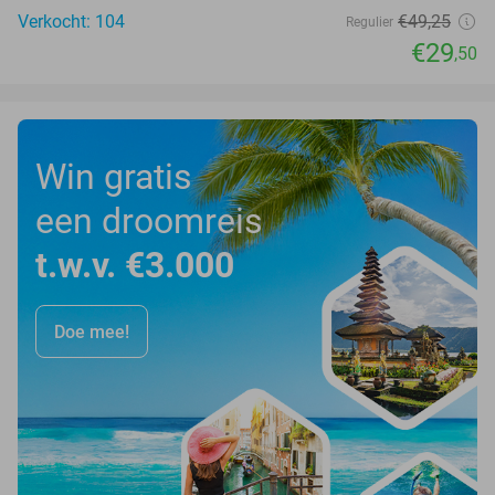
Verkocht: 104
€49
,25
Regulier
€29
,50
Win gratis
een droomreis
t.w.v. €3.000
Doe mee!