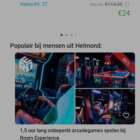
Verkocht: 37
€115
,50
Regulier
€24
Populair bij mensen uit Helmond:
46%
favorite_border
1,5 uur lang onbeperkt arcadegames spelen bij
Room Experience