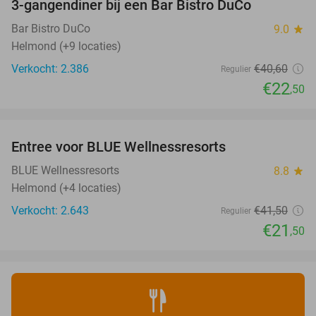
3-gangendiner bij een Bar Bistro DuCo
45%
Bar Bistro DuCo
9.0
star
Helmond (+9 locaties)
Verkocht: 2.386
€40
,60
Regulier
€22
,50
favorite_border
Entree voor BLUE Wellnessresorts
48%
BLUE Wellnessresorts
8.8
star
Helmond (+4 locaties)
Verkocht: 2.643
€41
,50
Regulier
€21
,50