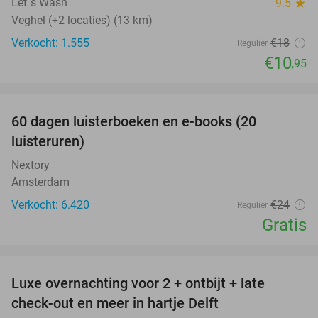
Let´s Wash
9.5
star
Veghel (+2 locaties) (13 km)
Verkocht: 1.555
€18
Regulier
€10
,95
favorite_border
100%
60 dagen luisterboeken en e-books (20
luisteruren)
Nextory
Amsterdam
Verkocht: 6.420
€24
Regulier
Gratis
favorite_border
Luxe overnachting voor 2 + ontbijt + late
42%
check-out en meer in hartje Delft