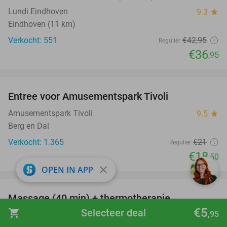
Lundi Eindhoven
9.3
star
Eindhoven (11 km)
Verkocht: 551
€42
,95
Regulier
€36
,95
favorite_border
Entree voor Amusementspark Tivoli
12%
Amusementspark Tivoli
9.5
star
Berg en Dal
Verkocht: 1.365
€21
Regulier
€18
,50
close
OPEN IN APP
favorite_border
Massage (40 min) + thermotherapie
56%
€5
shopping_cart
Selecteer deal
,95
Massagepraktijk Jansen
9.8
star