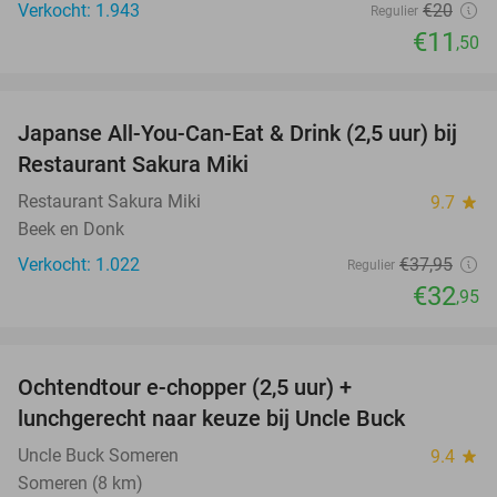
Verkocht: 1.943
€20
Regulier
€11
,50
favorite_border
Japanse All-You-Can-Eat & Drink (2,5 uur) bij
13%
Restaurant Sakura Miki
Restaurant Sakura Miki
9.7
star
Beek en Donk
Verkocht: 1.022
€37
,95
Regulier
€32
,95
favorite_border
Ochtendtour e-chopper (2,5 uur) +
40%
lunchgerecht naar keuze bij Uncle Buck
Uncle Buck Someren
9.4
star
Someren (8 km)