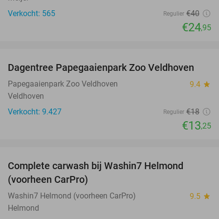
Verkocht: 565
€40
Regulier
€24
,95
favorite_border
Dagentree Papegaaienpark Zoo Veldhoven
26%
Papegaaienpark Zoo Veldhoven
9.4
star
Veldhoven
Verkocht: 9.427
€18
Regulier
€13
,25
favorite_border
Complete carwash bij Washin7 Helmond
43%
(voorheen CarPro)
Washin7 Helmond (voorheen CarPro)
9.5
star
Helmond