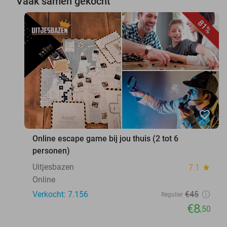
Vaak samen gekocht
81%
favorite_border
Online escape game bij jou thuis (2 tot 6
personen)
Uitjesbazen
7.1
star
Online
Verkocht: 7.156
€45
Regulier
€8
,50