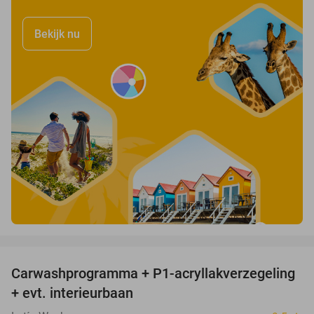
Bekijk nu
favorite_border
Carwashprogramma + P1-acryllakverzegeling
39%
+ evt. interieurbaan