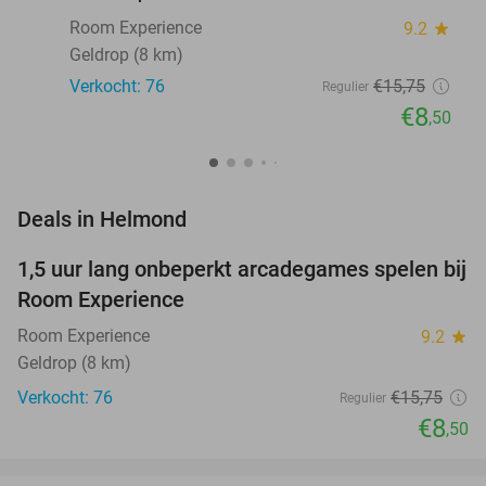
Room Experience
9.2
star
Geldrop (8 km)
Verkocht: 76
€15
,75
Regulier
€8
,50
favorite_border
Deals in Helmond
1,5 uur lang onbeperkt arcadegames spelen bij
46%
Room Experience
Room Experience
9.2
star
Geldrop (8 km)
Verkocht: 76
€15
,75
Regulier
€8
,50
favorite_border