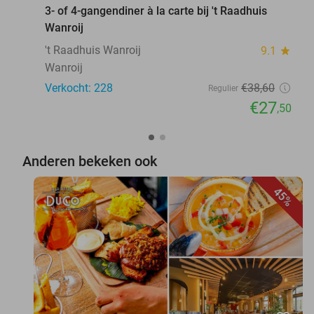
3- of 4-gangendiner à la carte bij 't Raadhuis
Wanroij
't Raadhuis Wanroij
9.1
star
Wanroij
Verkocht: 228
€38
,60
Regulier
€27
,50
Anderen bekeken ook
45%