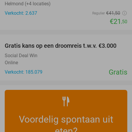
Helmond (+4 locaties)
Verkocht: 2.637
€41
,50
Regulier
€21
,50
favorite_border
Gratis kans op een droomreis t.w.v. €3.000
Social Deal Win
Online
Gratis
Verkocht: 185.079
Voordelig spontaan uit
eten?