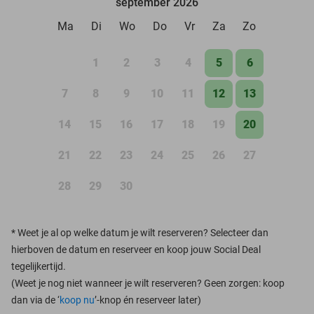
september 2026
Ma
Di
Wo
Do
Vr
Za
Zo
1
2
3
4
5
6
7
8
9
10
11
12
13
14
15
16
17
18
19
20
21
22
23
24
25
26
27
28
29
30
*
Weet je al op welke datum je wilt reserveren? Selecteer dan
hierboven de datum en reserveer en koop jouw Social Deal
tegelijkertijd.
(Weet je nog niet wanneer je wilt reserveren? Geen zorgen: koop
dan via de ‘
koop nu
’-knop én reserveer later)