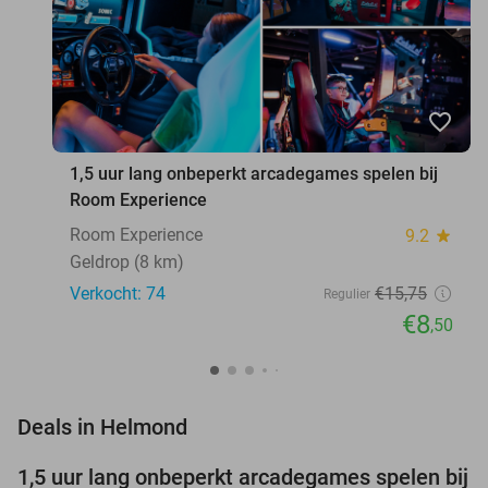
favorite_border
1,5 uur lang onbeperkt arcadegames spelen bij
Room Experience
Room Experience
9.2
star
Geldrop (8 km)
Verkocht: 74
€15
,75
Regulier
€8
,50
favorite_border
Deals in Helmond
1,5 uur lang onbeperkt arcadegames spelen bij
46%