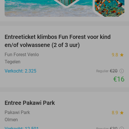
favorite_border
Entreeticket klimbos Fun Forest voor kind
20%
en/of volwassene (2 of 3 uur)
Fun Forest Venlo
9.8
star
Tegelen
Verkocht: 2.325
€20
Regulier
€16
favorite_border
Entree Pakawi Park
28%
Pakawi Park
8.9
star
Olmen
Verkocht: 12.501
€30