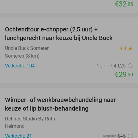
€32
,95
favorite_border
Ochtendtour e-chopper (2,5 uur) +
40%
lunchgerecht naar keuze bij Uncle Buck
Uncle Buck Someren
9.4
star
Someren (8 km)
Verkocht: 104
€49
,25
Regulier
€29
,50
favorite_border
Wimper- of wenkbrauwbehandeling naar
47%
keuze of lip blush-behandeling
Defined Studio By Ruth
Helmond
Verkocht: 21
€45
Regulier