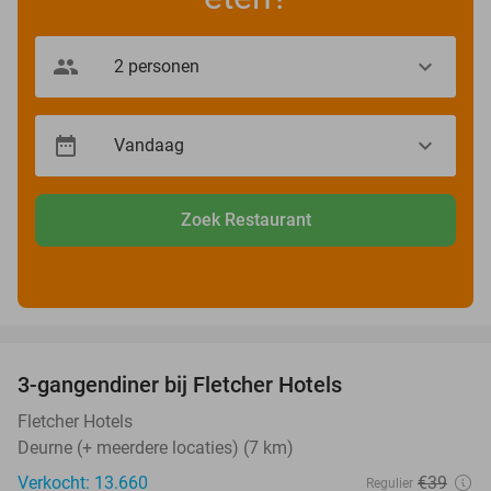
Zoek Restaurant
favorite_border
3-gangendiner bij Fletcher Hotels
42%
Fletcher Hotels
Deurne (+ meerdere locaties) (7 km)
Verkocht: 13.660
€39
Regulier