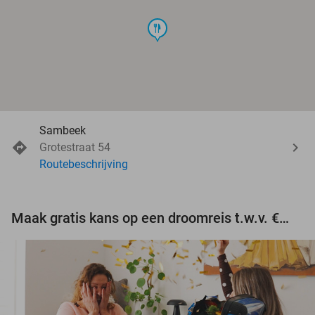
food
Sambeek
Grotestraat 54
Routebeschrijving
Maak gratis kans op een droomreis t.w.v. €3.000!