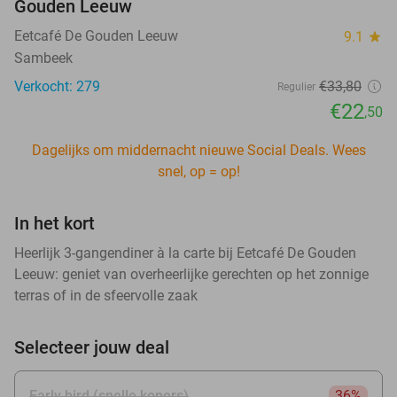
Gouden Leeuw
Eetcafé De Gouden Leeuw
9.1
star
Sambeek
Verkocht: 279
€33
,80
Regulier
€22
,50
Dagelijks om middernacht nieuwe Social Deals. Wees
snel, op = op!
In het kort
Heerlijk 3-gangendiner à la carte bij Eetcafé De Gouden
Leeuw: geniet van overheerlijke gerechten op het zonnige
terras of in de sfeervolle zaak
Selecteer jouw deal
Early bird (snelle kopers)
36%