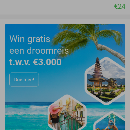
€24
Win gratis
een droomreis
t.w.v. €3.000
Doe mee!