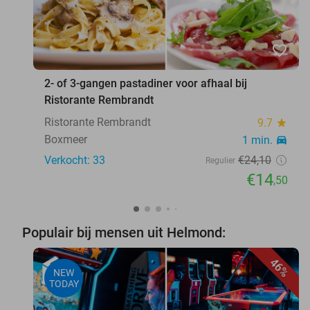
favorite_border
2- of 3-gangen pastadiner voor afhaal bij
Ristorante Rembrandt
Ristorante Rembrandt
9.7
star
Boxmeer
1 min.
directions_car
Verkocht: 33
€24
,10
Regulier
€14
,50
Populair bij mensen uit Helmond:
46%
NEW
TODAY