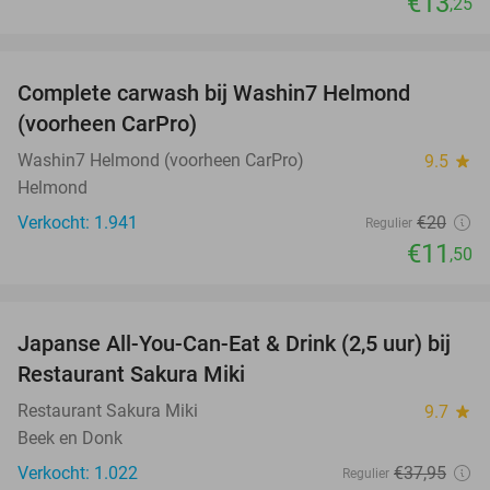
€13
,25
favorite_border
Complete carwash bij Washin7 Helmond
43%
(voorheen CarPro)
Washin7 Helmond (voorheen CarPro)
9.5
star
Helmond
Verkocht: 1.941
€20
Regulier
€11
,50
favorite_border
Japanse All-You-Can-Eat & Drink (2,5 uur) bij
13%
Restaurant Sakura Miki
Restaurant Sakura Miki
9.7
star
Beek en Donk
Verkocht: 1.022
€37
,95
Regulier