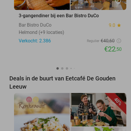
favorite_border
3-gangendiner bij een Bar Bistro DuCo
Bar Bistro DuCo
9.0
star
Helmond (+9 locaties)
Verkocht: 2.386
€40
,60
Regulier
€22
,50
Deals in de buurt van Eetcafé De Gouden
Leeuw
40%