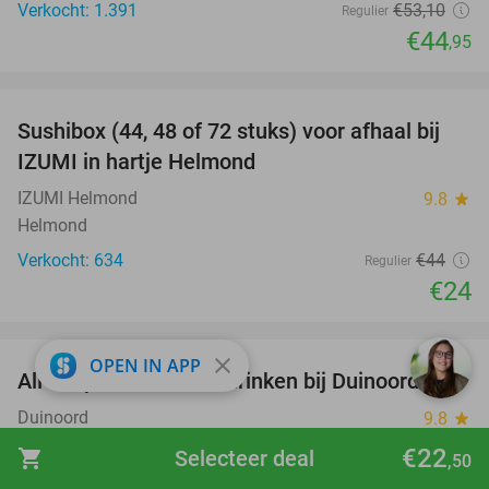
Verkocht: 1.391
€53
,10
Regulier
€44
,95
favorite_border
Sushibox (44, 48 of 72 stuks) voor afhaal bij
45%
IZUMI in hartje Helmond
IZUMI Helmond
9.8
star
Helmond
Verkocht: 634
€44
Regulier
€24
favorite_border
close
OPEN IN APP
All-in spelen, eten en drinken bij Duinoord
19%
Duinoord
9.8
star
Helvoirt
€22
shopping_cart
Selecteer deal
,50
Verkocht: 15.157
€25
,95
Regulier