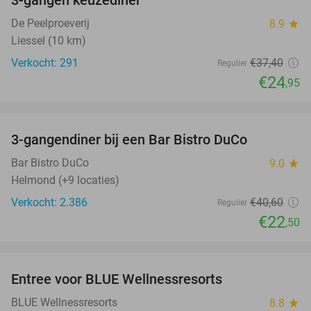
3-gangen keuzediner
33%
De Peelproeverij
8.9
star
Liessel (10 km)
Verkocht: 291
€37
,40
Regulier
€24
,95
favorite_border
3-gangendiner bij een Bar Bistro DuCo
45%
Bar Bistro DuCo
9.0
star
Helmond (+9 locaties)
Verkocht: 2.386
€40
,60
Regulier
€22
,50
favorite_border
Entree voor BLUE Wellnessresorts
48%
BLUE Wellnessresorts
8.8
star