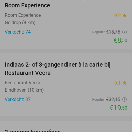
NEW
Room Experience
TODAY
Room Experience
9.2
star
Geldrop (8 km)
Verkocht: 74
€15
,75
Regulier
€8
,50
favorite_border
Indiaas 2- of 3-gangendiner à la carte bij
39%
NEW
Restaurant Veera
TODAY
Restaurant Veera
9.1
star
Eindhoven (10 km)
Verkocht: 37
€32
,15
Regulier
€19
,50
favorite_border