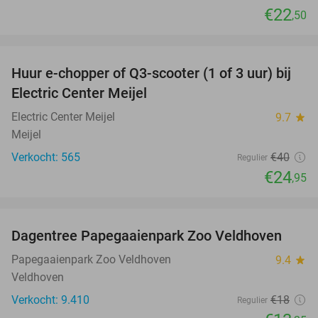
€22
,50
favorite_border
Huur e-chopper of Q3-scooter (1 of 3 uur) bij
38%
Electric Center Meijel
Electric Center Meijel
9.7
star
Meijel
Verkocht: 565
€40
Regulier
€24
,95
favorite_border
Dagentree Papegaaienpark Zoo Veldhoven
26%
Papegaaienpark Zoo Veldhoven
9.4
star
Veldhoven
Verkocht: 9.410
€18
Regulier