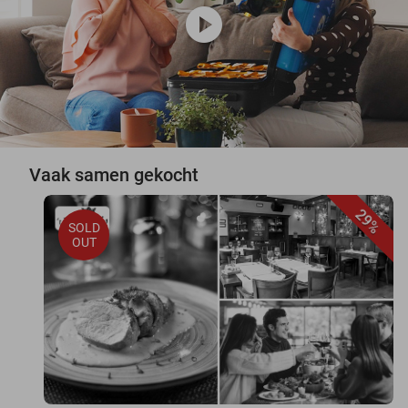
play_circle
Vaak samen gekocht
29%
SOLD
OUT