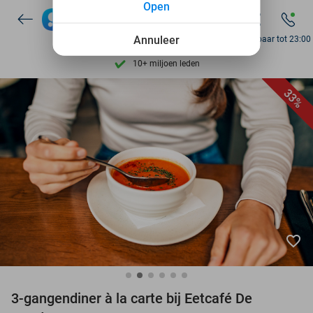
Ontdek 15.000+ deals
Open
7 dagen per week beschikbaar
Annuleer
Bereikbaar tot 23:00
10+ miljoen leden
9,4
op basis van
206.096 reviews
33%
Ontdek 15.000+ deals
7 dagen per week beschikbaar
10+ miljoen leden
favorite_border
3-gangendiner à la carte bij Eetcafé De