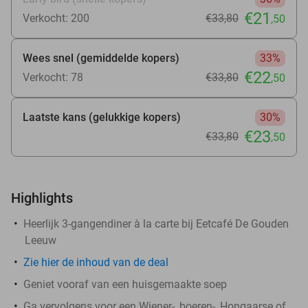
€21
Verkocht: 200
€33
,80
,50
Wees snel (gemiddelde kopers)
33%
€22
Verkocht: 78
€33
,80
,50
Laatste kans (gelukkige kopers)
30%
€23
€33
,80
,50
Highlights
Heerlijk 3-gangendiner à la carte bij Eetcafé De Gouden
Leeuw
Zie
hier
de inhoud van de deal
Geniet vooraf van een huisgemaakte soep
Ga vervolgens voor een Wiener-, boeren-, Hongaarse of