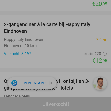
€20
,95
favorite_border
2-gangendiner à la carte bij Happy Italy
35%
Eindhoven
Happy Italy Eindhoven
7.9
star
Eindhoven (10 km)
Verkocht: 3.197
€20
Regulier
€12
,95
favorite_border
Overnachting voor 2 + evt. ontbijt en 3-
close
OPEN IN APP
gangendiner bij Fletcher Hotels
Fletcher Hotels
Helmond (+ meerdere locaties)
Uitverkocht!
€45
Verkocht: 17.914