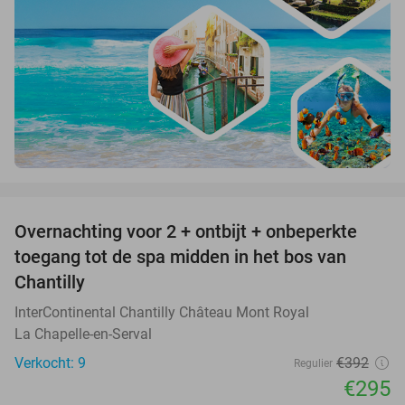
favorite_border
Overnachting voor 2 + ontbijt + onbeperkte
25%
toegang tot de spa midden in het bos van
Chantilly
InterContinental Chantilly Château Mont Royal
La Chapelle-en-Serval
Verkocht: 9
€392
Regulier
€295