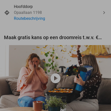
Hoofddorp
Opaallaan 1198
Routebeschrijving
Maak gratis kans op een droomreis t.w.v. €3.000!
play_circle