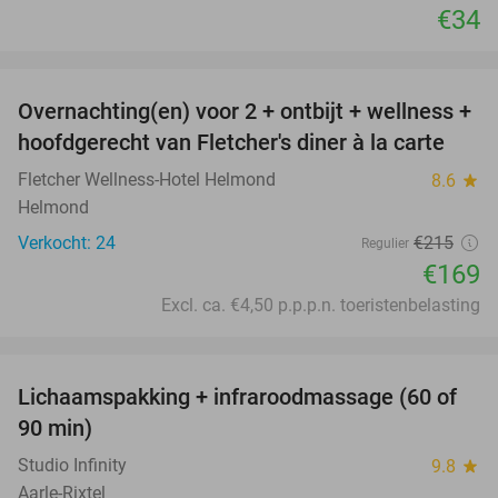
€34
favorite_border
Overnachting(en) voor 2 + ontbijt + wellness +
21%
hoofdgerecht van Fletcher's diner à la carte
Fletcher Wellness-Hotel Helmond
8.6
star
Helmond
Verkocht: 24
€215
Regulier
€169
Excl. ca. €4,50 p.p.p.n. toeristenbelasting
favorite_border
Lichaamspakking + infraroodmassage (60 of
43%
90 min)
Studio Infinity
9.8
star
Aarle-Rixtel