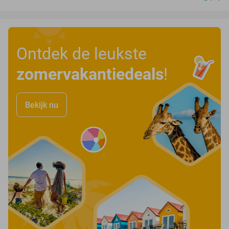
Ontdek de leukste
zomervakantiedeals
!
Bekijk nu