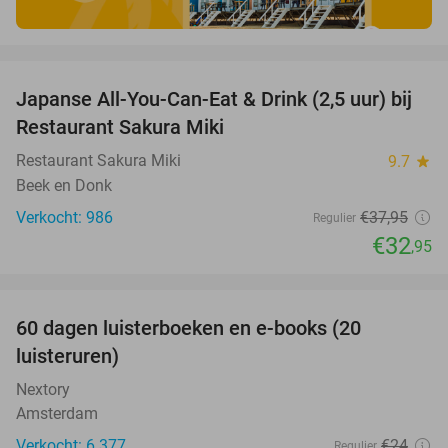
favorite_border
Japanse All-You-Can-Eat & Drink (2,5 uur) bij
13%
Restaurant Sakura Miki
Restaurant Sakura Miki
9.7
star
Beek en Donk
Verkocht: 986
€37
,95
Regulier
€32
,95
favorite_border
100%
60 dagen luisterboeken en e-books (20
luisteruren)
Nextory
Amsterdam
Verkocht: 6.377
€24
Regulier