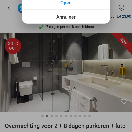
Open
Ontdek 15.000+ deals
Annuleer
Bereikbaar tot 23:00
7 dagen per week beschikbaar
10+ miljoen leden
40%
SOLD
OUT
9,4
op basis van
205.807 reviews
Ontdek 15.000+ deals
7 dagen per week beschikbaar
10+ miljoen leden
favorite_border
Overnachting voor 2 + 8 dagen parkeren + late