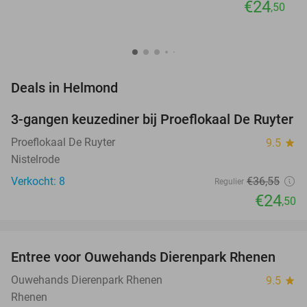
€24
,50
favorite_border
Deals in Helmond
3-gangen keuzediner bij Proeflokaal De Ruyter
33%
NEW
TODAY
Proeflokaal De Ruyter
9.5
star
Nistelrode
Verkocht: 8
€36
,55
Regulier
€24
,50
favorite_border
Entree voor Ouwehands Dierenpark Rhenen
19%
NEW
TODAY
Ouwehands Dierenpark Rhenen
9.5
star
Rhenen