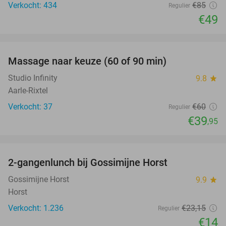
Verkocht: 434
€85
Regulier
€49
favorite_border
Massage naar keuze (60 of 90 min)
33%
Studio Infinity
9.8
star
Aarle-Rixtel
Verkocht: 37
€60
Regulier
€39
,95
favorite_border
2-gangenlunch bij Gossimijne Horst
40%
Gossimijne Horst
9.9
star
Horst
Verkocht: 1.236
€23
,15
Regulier
€14