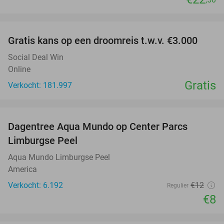
favorite_border
Gratis kans op een droomreis t.w.v. €3.000
Social Deal Win
Online
Gratis
Verkocht: 181.997
favorite_border
Dagentree Aqua Mundo op Center Parcs
33%
Limburgse Peel
Aqua Mundo Limburgse Peel
America
Verkocht: 6.192
€12
Regulier
€8