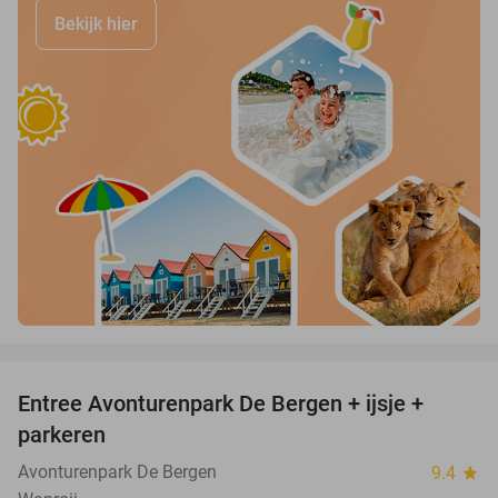
Bekijk hier
favorite_border
Entree Avonturenpark De Bergen + ijsje +
48%
parkeren
Avonturenpark De Bergen
9.4
star