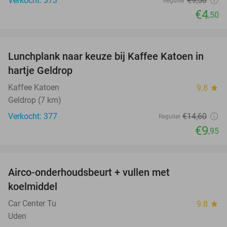
Verkocht: 373
€9
,50
Regulier
€4
,50
favorite_border
Lunchplank naar keuze bij Kaffee Katoen in
32%
hartje Geldrop
Kaffee Katoen
9.8
star
Geldrop (7 km)
Verkocht: 377
€14
,60
Regulier
€9
,95
favorite_border
Airco-onderhoudsbeurt + vullen met
42%
koelmiddel
Car Center Tu
9.8
star
Uden