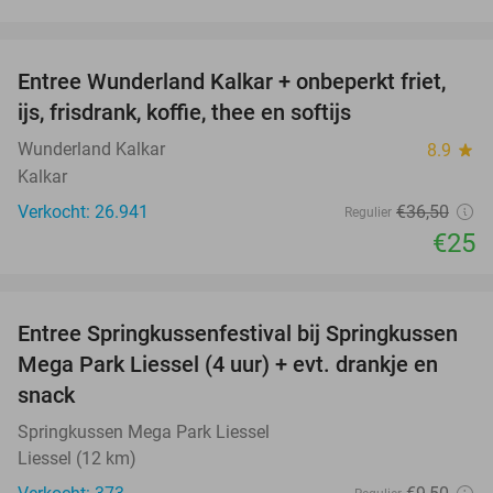
favorite_border
Entree Wunderland Kalkar + onbeperkt friet,
32%
ijs, frisdrank, koffie, thee en softijs
Wunderland Kalkar
8.9
star
Kalkar
Verkocht: 26.941
€36
,50
Regulier
€25
favorite_border
Entree Springkussenfestival bij Springkussen
53%
Mega Park Liessel (4 uur) + evt. drankje en
snack
Springkussen Mega Park Liessel
Liessel (12 km)