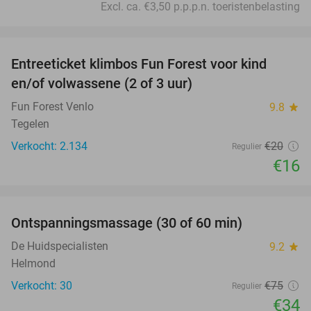
Excl. ca. €3,50 p.p.p.n. toeristenbelasting
favorite_border
Entreeticket klimbos Fun Forest voor kind
20%
en/of volwassene (2 of 3 uur)
Fun Forest Venlo
9.8
star
Tegelen
Verkocht: 2.134
€20
Regulier
€16
favorite_border
Ontspanningsmassage (30 of 60 min)
55%
De Huidspecialisten
9.2
star
Helmond
Verkocht: 30
€75
Regulier
€34