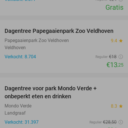
Gratis
favorite_border
Dagentree Papegaaienpark Zoo Veldhoven
26%
Papegaaienpark Zoo Veldhoven
9.4
star
Veldhoven
Verkocht: 8.704
€18
Regulier
€13
,25
favorite_border
Dagentree voor park Mondo Verde +
25%
onbeperkt eten en drinken
Mondo Verde
8.3
star
Landgraaf
Verkocht: 31.397
€28
,50
Regulier