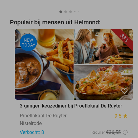
Populair bij mensen uit Helmond:
33%
NEW
TODAY
favorite_border
3-gangen keuzediner bij Proeflokaal De Ruyter
Proeflokaal De Ruyter
9.5
star
Nistelrode
Verkocht: 8
€36
,55
Regulier