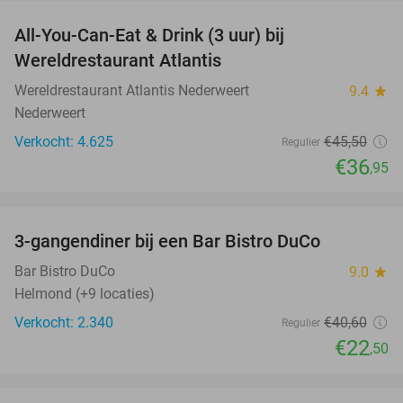
All-You-Can-Eat & Drink (3 uur) bij
19%
Wereldrestaurant Atlantis
Wereldrestaurant Atlantis Nederweert
9.4
star
Nederweert
Verkocht: 4.625
€45
,50
Regulier
€36
,95
favorite_border
3-gangendiner bij een Bar Bistro DuCo
45%
Bar Bistro DuCo
9.0
star
Helmond (+9 locaties)
Verkocht: 2.340
€40
,60
Regulier
€22
,50
favorite_border