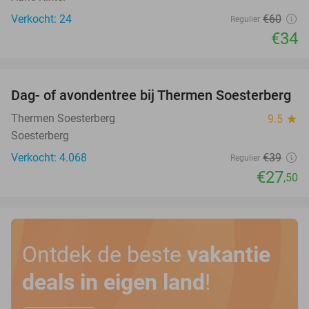
Verkocht: 24
€60
Regulier
€34
favorite_border
Dag- of avondentree bij Thermen Soesterberg
29%
Thermen Soesterberg
9.5
star
Soesterberg
Verkocht: 4.068
€39
Regulier
€27
,50
Ontdek de beste
vakantie
deals in eigen land
!