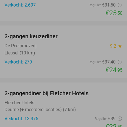
Verkocht: 2.697
€31
,50
Regulier
€25
,50
favorite_border
3-gangen keuzediner
33%
De Peelproeverij
9.2
star
Liessel (10 km)
Verkocht: 279
€37
,40
Regulier
€24
,95
favorite_border
3-gangendiner bij Fletcher Hotels
42%
Fletcher Hotels
Deurne (+ meerdere locaties) (7 km)
Verkocht: 13.375
€39
Regulier
€22
,50