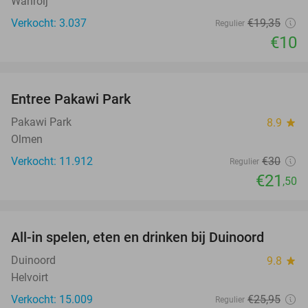
Wanroij
Verkocht: 3.037
€19
,35
Regulier
€10
favorite_border
Entree Pakawi Park
28%
Pakawi Park
8.9
star
Olmen
Verkocht: 11.912
€30
Regulier
€21
,50
favorite_border
All-in spelen, eten en drinken bij Duinoord
19%
Duinoord
9.8
star
Helvoirt
Verkocht: 15.009
€25
,95
Regulier