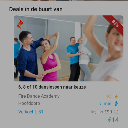
Deals in de buurt van
84%
favorite_border
6, 8 of 10 danslessen naar keuze
Fire Dance Academy
9.5
star
Hoofddorp
5 min.
directions_walk
Verkocht: 51
€90
Regulier
€14