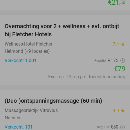
€21
,50
favorite_border
Overnachting voor 2 + wellness + evt. ontbijt
55%
bij Fletcher Hotels
Wellness-Hotel Fletcher
7.4
star
Helmond (+9 locaties)
Verkocht: 1.001
€175
Regulier
€79
Excl. ca. €3 p.p.p.n. toeristenbelasting
favorite_border
(Duo-)ontspanningsmassage (60 min)
32%
Massagepraktijk Vitruvius
9.9
star
Nuenen
Verkocht: 101
€50
Regulier