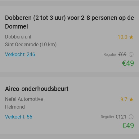
favorite_border
Dobberen (2 tot 3 uur) voor 2-8 personen op de
29%
Dommel
Dobberen.nl
10.0
star
Sint-Oedenrode (10 km)
Verkocht: 246
€69
Regulier
€49
favorite_border
Airco-onderhoudsbeurt
60%
Nefel Automotive
9.7
star
Helmond
Verkocht: 56
€121
Regulier
€49
favorite_border