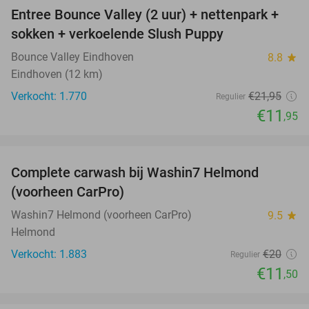
Entree Bounce Valley (2 uur) + nettenpark +
46%
sokken + verkoelende Slush Puppy
Bounce Valley Eindhoven
8.8
star
Eindhoven (12 km)
Verkocht: 1.770
€21
,95
Regulier
€11
,95
favorite_border
Complete carwash bij Washin7 Helmond
43%
(voorheen CarPro)
Washin7 Helmond (voorheen CarPro)
9.5
star
Helmond
Verkocht: 1.883
€20
Regulier
€11
,50
favorite_border