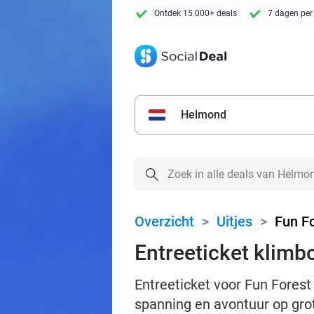
Ontdek 15.000+ deals
7 dagen per
Helmond
Overzicht
>
Uitjes
>
Fun F
Entreeticket klimb
Entreeticket voor Fun Forest 
spanning en avontuur op gro