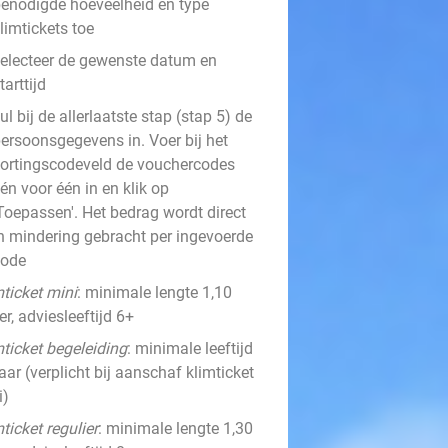
enodigde hoeveelheid en type
limtickets toe
electeer de gewenste datum en
tarttijd
ul bij de allerlaatste stap (stap 5) de
ersoonsgegevens in. Voer bij het
ortingscodeveld de vouchercodes
én voor één in en klik op
Toepassen'. Het bedrag wordt direct
n mindering gebracht per ingevoerde
code
ticket mini
: minimale lengte 1,10
r, adviesleeftijd 6+
mticket begeleiding
: minimale leeftijd
aar (verplicht bij aanschaf klimticket
i)
ticket regulier
: minimale lengte 1,30