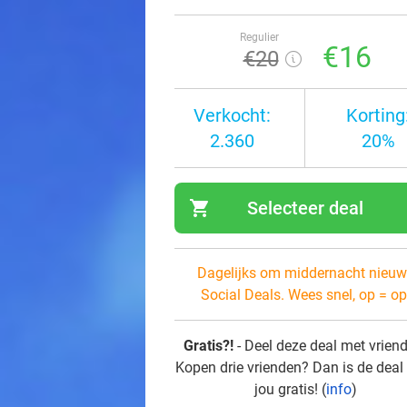
Regulier
€16
€20
Verkocht:
Korting
2.360
20%
shopping_cart
Selecteer deal
navi
Dagelijks om middernacht nieuw
Social Deals. Wees snel, op = op
Gratis?!
- Deel deze deal met vrien
Kopen drie vrienden? Dan is de deal
jou gratis! (
info
)