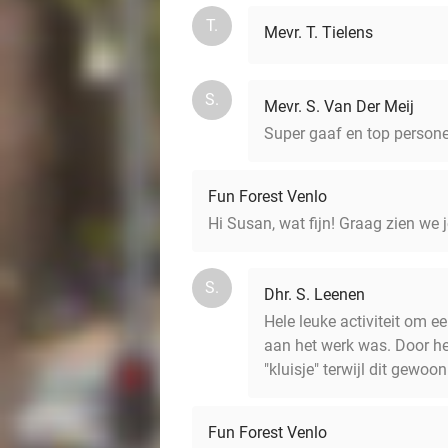
T.
Mevr. T. Tielens
S.
Mevr. S. Van Der Meij
Super gaaf en top personee
Fun Forest Venlo
Hi Susan, wat fijn! Graag zien we j
S.
Dhr. S. Leenen
Hele leuke activiteit om
aan het werk was. Door he
"kluisje" terwijl dit gewo
Fun Forest Venlo