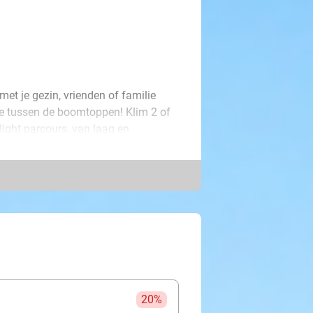
et je gezin, vrienden of familie
tje tussen de boomtoppen! Klim 2 of
light parcours, van laag en
t komt klimmen of een doorgewinterde
e altijd een parcours dat bij je past!
 is om samen grenzen te verleggen in
20%