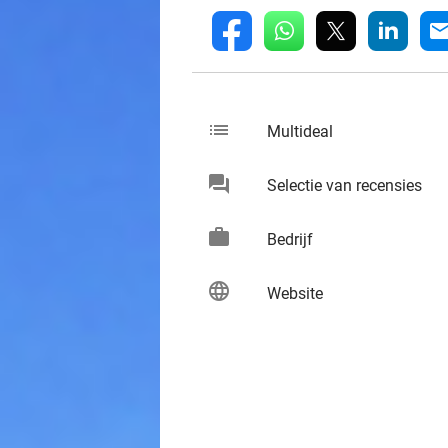
whatsapp
linkedin
fb
mai
list
keybo
Multideal
chat
keybo
Selectie van recensies
work
keybo
Bedrijf
language
keybo
Website