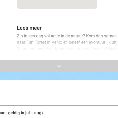
Lees meer
Zin in een dag vol actie in de natuur? Kom dan samen m
naar Fun Forest in Venlo en beleef een avontuurlijk ui
3 uur lang over 9 uitdagende parcoursen en een Quickf
eenvoudig tot hoog en spectaculair.
keyboard_arrow_down
Of je nou een jonge avonturier bent die voor het eers
waaghals die grenzen wil verleggen, bij Fun Forest vind j
Trek je sportieve schoenen aan en ontdek hoe leuk het
de natuur!
ur - geldig in jul + aug)