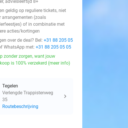
r, adviesleeftijd 8+
en geldig op reguliere tickets, niet
r arrangementen (zoals
derfeestjes) of in combinatie met
ere acties/kortingen
gen over de deal? Bel:
+31 88 205 05
f WhatsApp met:
+31 88 205 05 05
p zonder zorgen, want jouw
koop is 100% verzekerd (meer info)
Tegelen
Verlengde Trappistenweg
35
Routebeschrijving