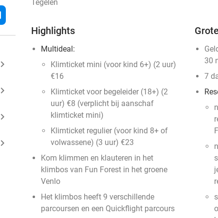
Tegelen
l
Highlights
Grote
Multideal:
Gel
30 
ard_arrow_right
Klimticket mini (voor kind 6+) (2 uur)
€16
7 d
ard_arrow_right
Klimticket voor begeleider (18+) (2
Res
uur) €8 (verplicht bij aanschaf
n
klimticket mini)
ard_arrow_right
r
Klimticket regulier (voor kind 8+ of
F
ard_arrow_right
volwassene) (3 uur) €23
n
Kom klimmen en klauteren in het
s
klimbos van Fun Forest in het groene
j
Venlo
r
Het klimbos heeft 9 verschillende
s
parcoursen en een Quickflight parcours
o