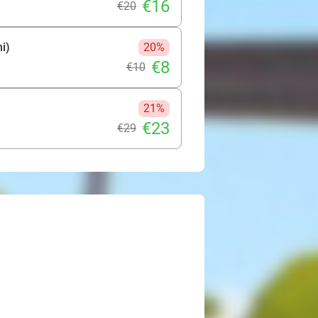
€16
€20
ni)
20%
€8
€10
21%
€23
€29