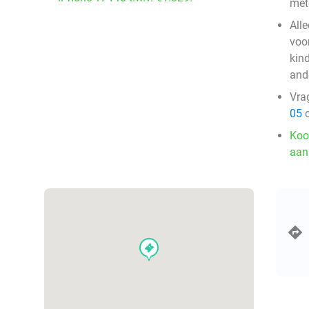
mete
Alle
voo
kin
and
Vra
05
o
Koo
aan
events