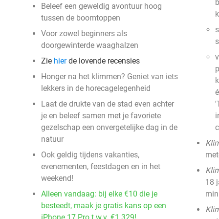
b
Beleef een geweldig avontuur hoog
k
tussen de boomtoppen
s
Voor zowel beginners als
s
doorgewinterde waaghalzen
v
Zie
hier
de lovende recensies
p
Honger na het klimmen? Geniet van iets
k
lekkers in de horecagelegenheid
é
Laat de drukte van de stad even achter
'
je en beleef samen met je favoriete
i
gezelschap een onvergetelijke dag in de
natuur
Klim
Ook geldig tijdens vakanties,
mete
evenementen, feestdagen en in het
Kli
weekend!
18 j
Alleen vandaag: bij elke €10 die je
min
besteedt, maak je gratis kans op een
Klim
iPhone 17 Pro t.w.v. €1.329!