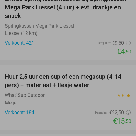
53%
Mega Park Liessel (4 uur) + evt. drankje en
snack
Springkussen Mega Park Liessel
Liessel (12 km)
Verkocht: 421
€9
,50
Regulier
€4
,50
favorite_border
Huur 2,5 uur een sup of een megasup (4-14
31%
pers) + materiaal + flesje water
What´Sup Outdoor
9.8
star
Meijel
Verkocht: 184
€22
,50
Regulier
€15
,50
favorite_border