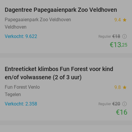
Dagentree Papegaaienpark Zoo Veldhoven
26%
Papegaaienpark Zoo Veldhoven
9.4
star
Veldhoven
Verkocht: 9.622
€18
Regulier
€13
,25
favorite_border
Entreeticket klimbos Fun Forest voor kind
20%
en/of volwassene (2 of 3 uur)
Fun Forest Venlo
9.8
star
Tegelen
Verkocht: 2.358
€20
Regulier
€16
favorite_border