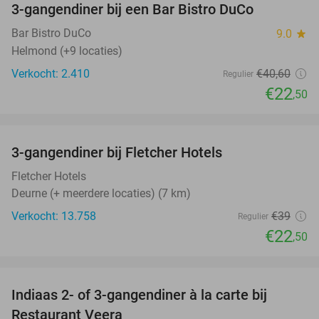
3-gangendiner bij een Bar Bistro DuCo
45%
Bar Bistro DuCo
9.0
star
Helmond (+9 locaties)
Verkocht: 2.410
€40
,60
Regulier
€22
,50
favorite_border
3-gangendiner bij Fletcher Hotels
42%
Fletcher Hotels
Deurne (+ meerdere locaties) (7 km)
Verkocht: 13.758
€39
Regulier
€22
,50
favorite_border
Indiaas 2- of 3-gangendiner à la carte bij
39%
Restaurant Veera