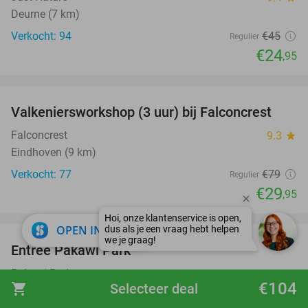
Deurne (7 km)
Verkocht: 94
€45
Regulier
€24
,95
favorite_border
Valkeniersworkshop (3 uur) bij Falconcrest
62%
Falconcrest
9.3
star
Eindhoven (9 km)
Verkocht: 77
€79
Regulier
€29
,95
favorite_border
close
OPEN IN APP
Entree Pakawi Park
28%
Pakawi Park
8.9
star
€104
shopping_cart
Selecteer deal
Olmen