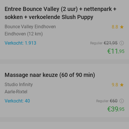
Entree Bounce Valley (2 uur) + nettenpark +
46%
sokken + verkoelende Slush Puppy
Bounce Valley Eindhoven
8.8
star
Eindhoven (12 km)
Verkocht: 1.913
€21
,95
Regulier
€11
,95
favorite_border
Massage naar keuze (60 of 90 min)
33%
Studio Infinity
9.8
star
Aarle-Rixtel
Verkocht: 40
€60
Regulier
€39
,95
favorite_border