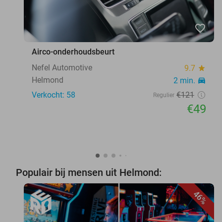
favorite_border
Airco-onderhoudsbeurt
Nefel Automotive
9.7
star
Helmond
2 min.
directions_car
Verkocht: 58
€121
Regulier
€49
Populair bij mensen uit Helmond:
46%