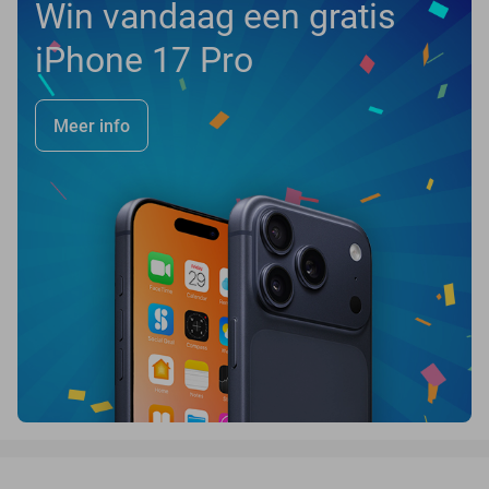
Win vandaag een gratis
iPhone 17 Pro
Meer info
favorite_border