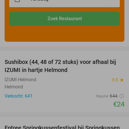
Zoek Restaurant
favorite_border
Sushibox (44, 48 of 72 stuks) voor afhaal bij
45%
IZUMI in hartje Helmond
IZUMI Helmond
9.8
star
Helmond
Verkocht: 641
€44
Regulier
€24
favorite_border
Entree Springkussenfestival bij Springkussen