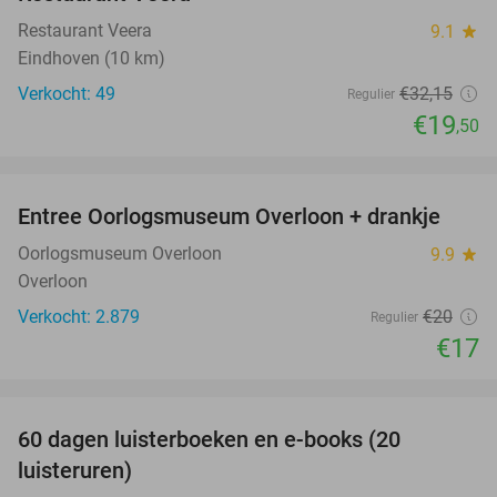
Restaurant Veera
9.1
star
Eindhoven (10 km)
Verkocht: 49
€32
,15
Regulier
€19
,50
favorite_border
Entree Oorlogsmuseum Overloon + drankje
15%
Oorlogsmuseum Overloon
9.9
star
Overloon
Verkocht: 2.879
€20
Regulier
€17
favorite_border
100%
60 dagen luisterboeken en e-books (20
luisteruren)