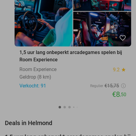
favorite_border
1,5 uur lang onbeperkt arcadegames spelen bij
Room Experience
Room Experience
9.2
star
Geldrop (8 km)
Verkocht: 91
€15
,75
Regulier
€8
,50
favorite_border
Deals in Helmond