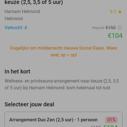
keuze (2,5, 3,5 of 5 uur)
Hamam Helmond
9.5
star
Helmond
Verkocht: 4
€150
Regulier
€104
Dagelijks om middernacht nieuwe Social Deals. Wees
snel, op = op!
In het kort
Wellness- en privésauna-arrangement naar keuze (2,5, 3,5
of 5 uur) bij Hamam Helmond: kom helemaal tot rust
Selecteer jouw deal
Arrangement Duo Zen (2,5 uur) - 1 persoon
31%