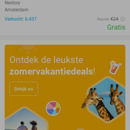
Nextory
Amsterdam
Verkocht: 6.437
€24
Regulier
Gratis
Ontdek de leukste
zomervakantiedeals
!
Bekijk nu