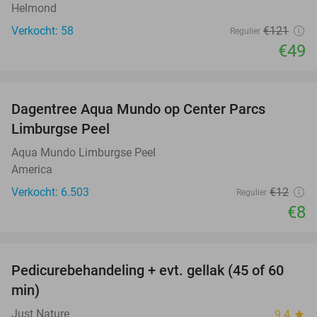
Helmond
Verkocht: 58
€121
Regulier
€49
favorite_border
Dagentree Aqua Mundo op Center Parcs
33%
Limburgse Peel
Aqua Mundo Limburgse Peel
America
Verkocht: 6.503
€12
Regulier
€8
favorite_border
Pedicurebehandeling + evt. gellak (45 of 60
45%
min)
Just Nature
9.4
star