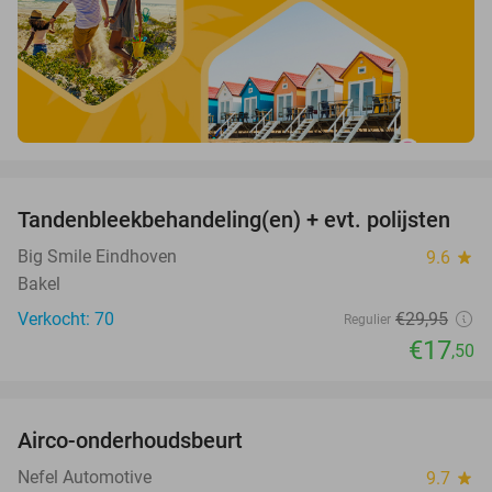
favorite_border
Tandenbleekbehandeling(en) + evt. polijsten
42%
Big Smile Eindhoven
9.6
star
Bakel
Verkocht: 70
€29
,95
Regulier
€17
,50
favorite_border
Airco-onderhoudsbeurt
60%
Nefel Automotive
9.7
star