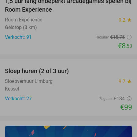
1,5 uur lang onbeperkt arcadegames spelen bij
46%
Room Experience
Room Experience
9.2
star
Geldrop (8 km)
Verkocht: 91
€15
,75
Regulier
€8
,50
favorite_border
Sloep huren (2 of 3 uur)
26%
NEW
TODAY
Sloepverhuur Limburg
9.7
star
Kessel
Verkocht: 27
€134
Regulier
€99