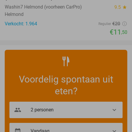
Washin7 Helmond (voorheen CarPro)
9.5
star
Helmond
Verkocht: 1.964
€20
Regulier
€11
,50
Voordelig spontaan uit
eten?