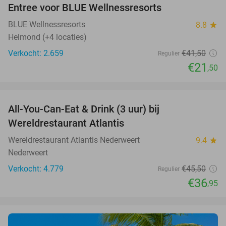
Entree voor BLUE Wellnessresorts
48%
BLUE Wellnessresorts
8.8
star
Helmond (+4 locaties)
Verkocht: 2.659
€41
,50
Regulier
€21
,50
favorite_border
All-You-Can-Eat & Drink (3 uur) bij
19%
Wereldrestaurant Atlantis
Wereldrestaurant Atlantis Nederweert
9.4
star
Nederweert
Verkocht: 4.779
€45
,50
Regulier
€36
,95