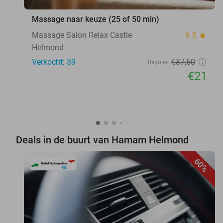
Massage naar keuze (25 of 50 min)
Massage Salon Relax Castle
9.5
star
Helmond
Verkocht: 39
€37
,50
Regulier
€21
Deals in de buurt van Hamam Helmond
60%