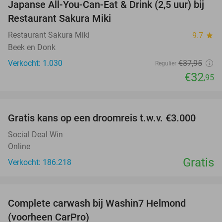
Japanse All-You-Can-Eat & Drink (2,5 uur) bij
13%
Restaurant Sakura Miki
Restaurant Sakura Miki
9.7
star
Beek en Donk
Verkocht: 1.030
€37
,95
Regulier
€32
,95
favorite_border
Gratis kans op een droomreis t.w.v. €3.000
Social Deal Win
Online
Gratis
Verkocht: 186.218
favorite_border
Complete carwash bij Washin7 Helmond
43%
(voorheen CarPro)