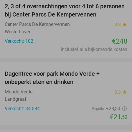
2, 3 of 4 overnachtingen voor 4 tot 6 personen
bij Center Parcs De Kempervennen
Center Parcs De Kempervennen
8.8
star
Westerhoven
€248
Verkocht: 102
Inclusief alle bijkomende kosten
favorite_border
Dagentree voor park Mondo Verde +
25%
onbeperkt eten en drinken
Mondo Verde
8.3
star
Landgraaf
Verkocht: 34.084
€28
,50
Regulier
€21
,50
favorite_border