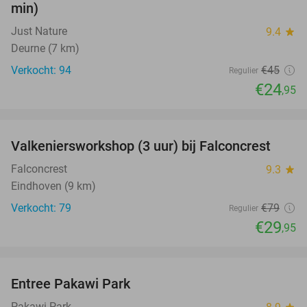
min)
Just Nature
9.4
star
Deurne (7 km)
Verkocht: 94
€45
Regulier
€24
,95
favorite_border
Valkeniersworkshop (3 uur) bij Falconcrest
62%
Falconcrest
9.3
star
Eindhoven (9 km)
Verkocht: 79
€79
Regulier
€29
,95
favorite_border
Entree Pakawi Park
28%
Pakawi Park
star