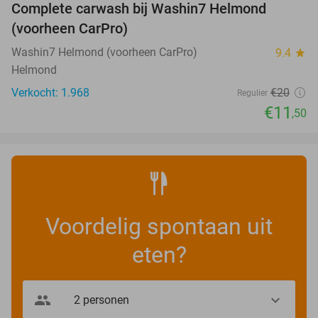
Complete carwash bij Washin7 Helmond
43%
(voorheen CarPro)
Washin7 Helmond (voorheen CarPro)
9.4
star
Helmond
Verkocht: 1.968
€20
Regulier
€11
,50
Voordelig spontaan uit
eten?