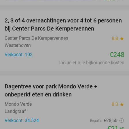
favorite_border
2, 3 of 4 overnachtingen voor 4 tot 6 personen
bij Center Parcs De Kempervennen
Center Parcs De Kempervennen
8.8
star
Westerhoven
€248
Verkocht: 102
Inclusief alle bijkomende kosten
favorite_border
Dagentree voor park Mondo Verde +
25%
onbeperkt eten en drinken
Mondo Verde
8.3
star
Landgraaf
Verkocht: 34.524
€28
,50
Regulier
€21
,50