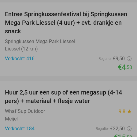
Entree Springkussenfestival bij Springkussen
53%
Mega Park Liessel (4 uur) + evt. drankje en
snack
Springkussen Mega Park Liessel
Liessel (12 km)
Verkocht: 416
€9
,50
Regulier
€4
,50
favorite_border
Huur 2,5 uur een sup of een megasup (4-14
31%
pers) + materiaal + flesje water
What´Sup Outdoor
9.8
star
Meijel
Verkocht: 184
€22
,50
Regulier