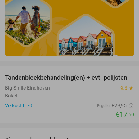
favorite_border
Tandenbleekbehandeling(en) + evt. polijsten
42%
Big Smile Eindhoven
9.6
star
Bakel
Verkocht: 70
€29
,95
Regulier
€17
,50
favorite_border