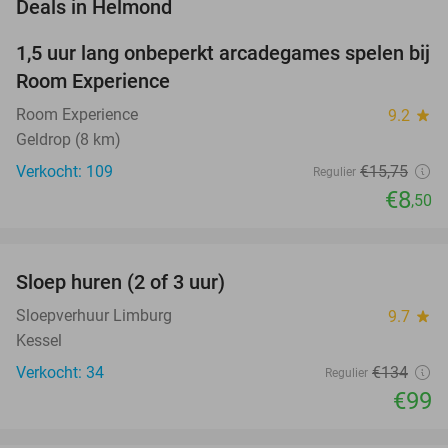
favorite_border
Deals in Helmond
1,5 uur lang onbeperkt arcadegames spelen bij
46%
Room Experience
Room Experience
9.2
star
Geldrop (8 km)
Verkocht: 109
€15
,75
Regulier
€8
,50
favorite_border
Sloep huren (2 of 3 uur)
26%
NEW
TODAY
Sloepverhuur Limburg
9.7
star
Kessel
Verkocht: 34
€134
Regulier
€99