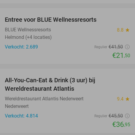
favorite_border
Entree voor BLUE Wellnessresorts
48%
BLUE Wellnessresorts
8.8
star
Helmond (+4 locaties)
Verkocht: 2.689
€41
,50
Regulier
€21
,50
favorite_border
All-You-Can-Eat & Drink (3 uur) bij
19%
Wereldrestaurant Atlantis
Wereldrestaurant Atlantis Nederweert
9.4
star
Nederweert
Verkocht: 4.814
€45
,50
Regulier
€36
,95