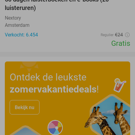
100%
luisteruren)
Nextory
Amsterdam
Verkocht: 6.454
€24
Regulier
Gratis
Ontdek de leukste
zomervakantiedeals
!
Bekijk nu