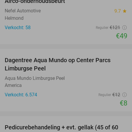
Airco-onderhoudsbeurt
60%
Nefel Automotive
9.7
star
Helmond
Verkocht: 58
€121
Regulier
€49
favorite_border
Dagentree Aqua Mundo op Center Parcs
33%
Limburgse Peel
Aqua Mundo Limburgse Peel
America
Verkocht: 6.574
€12
Regulier
€8
favorite_border
Pedicurebehandeling + evt. gellak (45 of 60
45%