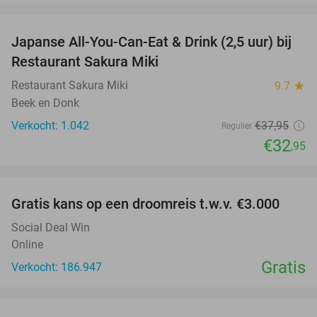
favorite_border
Japanse All-You-Can-Eat & Drink (2,5 uur) bij
13%
Restaurant Sakura Miki
Restaurant Sakura Miki
9.7
star
Beek en Donk
Verkocht: 1.042
€37
,95
Regulier
€32
,95
favorite_border
Gratis kans op een droomreis t.w.v. €3.000
Social Deal Win
Online
Gratis
Verkocht: 186.947
favorite_border