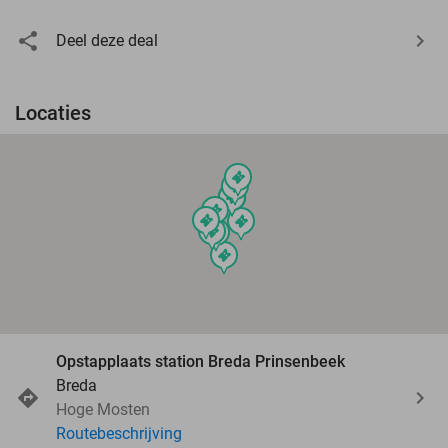
Deel deze deal
Locaties
events
events
events
events
events
events
events
events
events
events
events
events
Opstapplaats station Breda Prinsenbeek
Breda
Hoge Mosten
Routebeschrijving