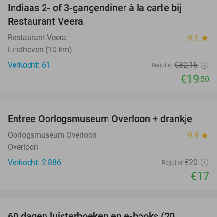
Indiaas 2- of 3-gangendiner à la carte bij
39%
Restaurant Veera
Restaurant Veera
9.1
star
Eindhoven (10 km)
Verkocht: 61
€32
,15
Regulier
€19
,50
favorite_border
Entree Oorlogsmuseum Overloon + drankje
15%
Oorlogsmuseum Overloon
9.9
star
Overloon
Verkocht: 2.886
€20
Regulier
€17
favorite_border
60 dagen luisterboeken en e-books (20