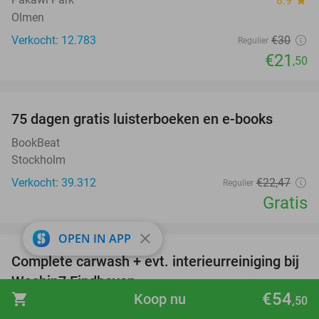
8.9
Olmen
Verkocht: 12.783
€30
Regulier
€21
,50
favorite_border
100%
75 dagen gratis luisterboeken en e-books
BookBeat
Stockholm
Verkocht: 39.312
€22
,47
Regulier
Gratis
favorite_border
close
OPEN IN APP
Complete carwash + evt. interieurreiniging bij
40%
Washin7 Eindhoven
€54
shopping_cart
Koop nu
,50
Washin7 Eindhoven
9.5
star