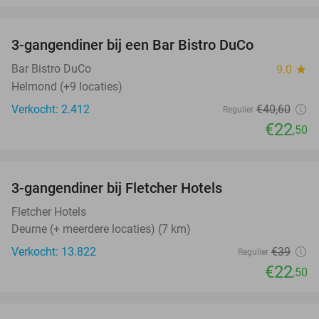
favorite_border
3-gangendiner bij een Bar Bistro DuCo
45%
Bar Bistro DuCo
9.0
star
Helmond (+9 locaties)
Verkocht: 2.412
€40
,60
Regulier
€22
,50
favorite_border
3-gangendiner bij Fletcher Hotels
42%
Fletcher Hotels
Deurne (+ meerdere locaties) (7 km)
Verkocht: 13.822
€39
Regulier
€22
,50
favorite_border