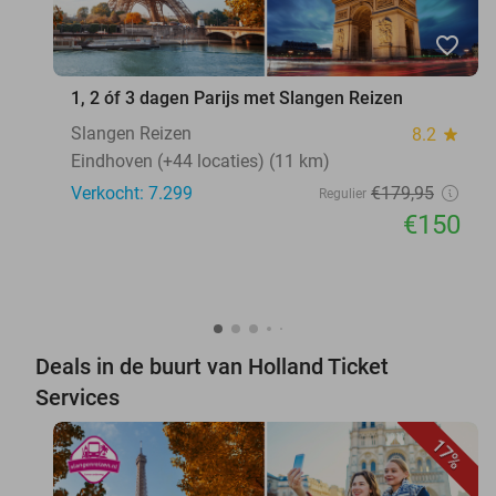
favorite_border
1, 2 óf 3 dagen Parijs met Slangen Reizen
Slangen Reizen
8.2
star
Eindhoven (+44 locaties) (11 km)
Verkocht: 7.299
€179
,95
Regulier
€150
Deals in de buurt van Holland Ticket
Services
17%