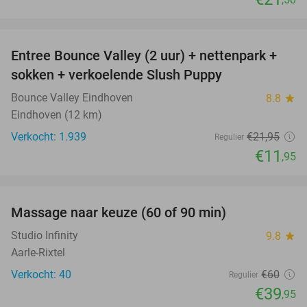
favorite_border
Entree Bounce Valley (2 uur) + nettenpark +
46%
sokken + verkoelende Slush Puppy
Bounce Valley Eindhoven
8.8
star
Eindhoven (12 km)
Verkocht: 1.939
€21
,95
Regulier
€11
,95
favorite_border
Massage naar keuze (60 of 90 min)
33%
Studio Infinity
9.8
star
Aarle-Rixtel
Verkocht: 40
€60
Regulier
€39
,95