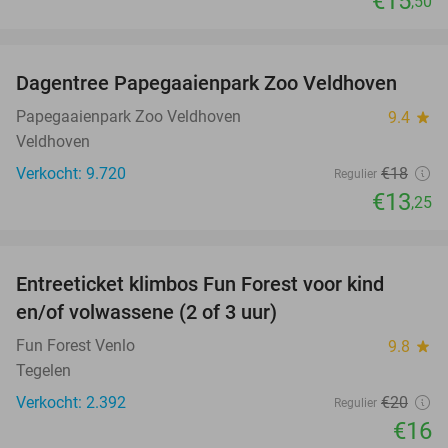
€15
,50
favorite_border
Dagentree Papegaaienpark Zoo Veldhoven
26%
Papegaaienpark Zoo Veldhoven
9.4
star
Veldhoven
Verkocht: 9.720
€18
Regulier
€13
,25
favorite_border
Entreeticket klimbos Fun Forest voor kind
20%
en/of volwassene (2 of 3 uur)
Fun Forest Venlo
9.8
star
Tegelen
Verkocht: 2.392
€20
Regulier
€16