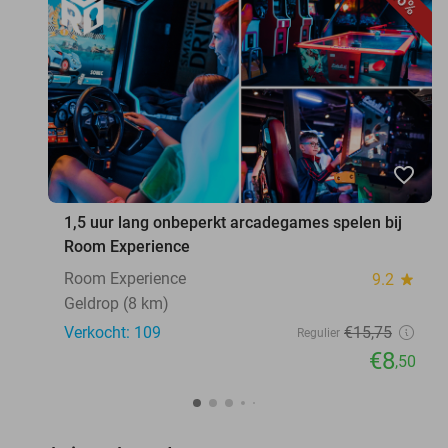
46%
favorite_border
1,5 uur lang onbeperkt arcadegames spelen bij
Room Experience
Room Experience
9.2
star
Geldrop (8 km)
Verkocht: 109
€15
,75
Regulier
€8
,50