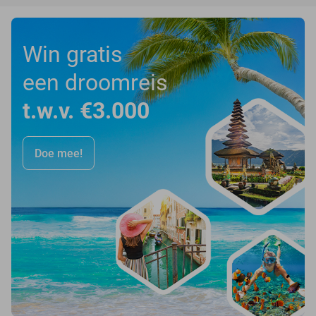
Win gratis
een droomreis
t.w.v. €3.000
Doe mee!