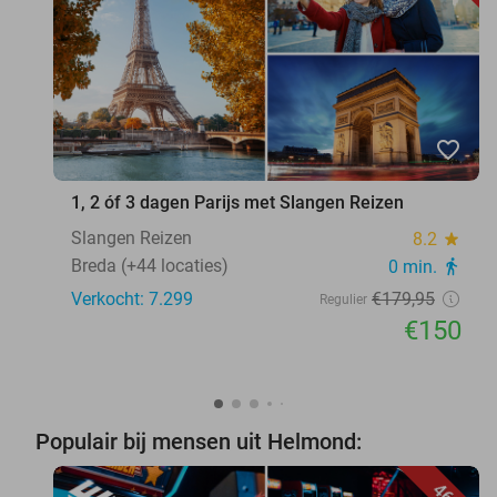
favorite_border
1, 2 óf 3 dagen Parijs met Slangen Reizen
Slangen Reizen
8.2
star
Breda (+44 locaties)
0 min.
directions_walk
Verkocht: 7.299
€179
,95
Regulier
€150
Populair bij mensen uit Helmond: