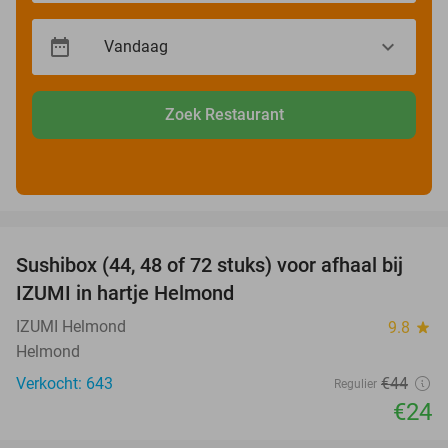
Zoek Restaurant
favorite_border
Sushibox (44, 48 of 72 stuks) voor afhaal bij
45%
IZUMI in hartje Helmond
IZUMI Helmond
9.8
star
Helmond
Verkocht: 643
€44
Regulier
€24
favorite_border