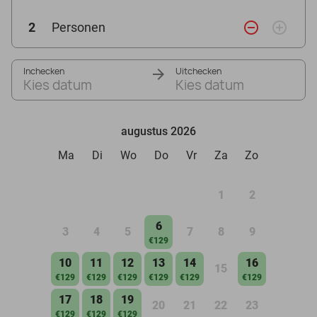
remove_circle_outline
add_circle_outline
2
Personen
Inchecken
Uitchecken
Kies datum
Kies datum
augustus 2026
Ma
Di
Wo
Do
Vr
Za
Zo
1
2
6
3
4
5
7
8
9
€129
10
11
12
13
14
16
15
€129
€129
€129
€129
€129
€129
17
18
19
20
21
22
23
€129
€129
€129