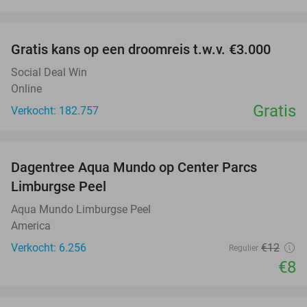
favorite_border
Gratis kans op een droomreis t.w.v. €3.000
Social Deal Win
Online
Gratis
Verkocht: 182.757
favorite_border
Dagentree Aqua Mundo op Center Parcs
33%
Limburgse Peel
Aqua Mundo Limburgse Peel
America
Verkocht: 6.256
€12
Regulier
€8