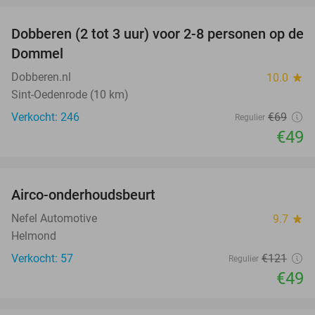
Dobberen (2 tot 3 uur) voor 2-8 personen op de
29%
Dommel
Dobberen.nl
10.0
star
Sint-Oedenrode (10 km)
Verkocht: 246
€69
Regulier
€49
favorite_border
Airco-onderhoudsbeurt
60%
Nefel Automotive
9.7
star
Helmond
Verkocht: 57
€121
Regulier
€49
favorite_border