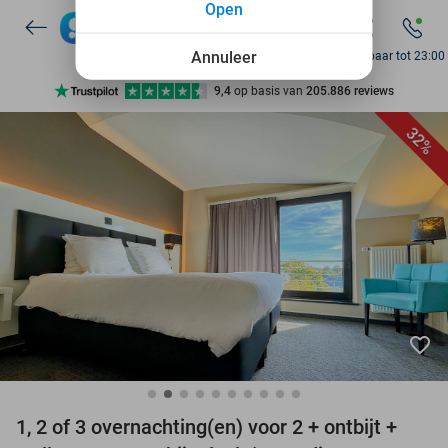
Open
7 dagen per week beschikbaar
10+ miljoen leden
Annuleer
Bereikbaar tot 23:00
9,4
op basis van
205.886 reviews
Ontdek 15.000+ deals
32%
7 dagen per week beschikbaar
10+ miljoen leden
favorite_border
1, 2 of 3 overnachting(en) voor 2 + ontbijt +