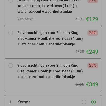
Overnachting voor 2 in een King Size-
32%
kamer + ontbijt + wellness (1 uur) +
late check-out + aperitiefplankje
€129
Verkocht: 1
€191
2 overnachtingen voor 2 in een King
24%
Size-kamer + ontbijt + wellness (1 uur)
+ late check-out + aperitiefplankje
€249
€328
3 overnachtingen voor 2 in een King
25%
Size-kamer + ontbijt + wellness (1 uur)
+ late check-out + aperitiefplankje
€349
€465
remove_circle_outline
add_circle_outline
1
Kamer