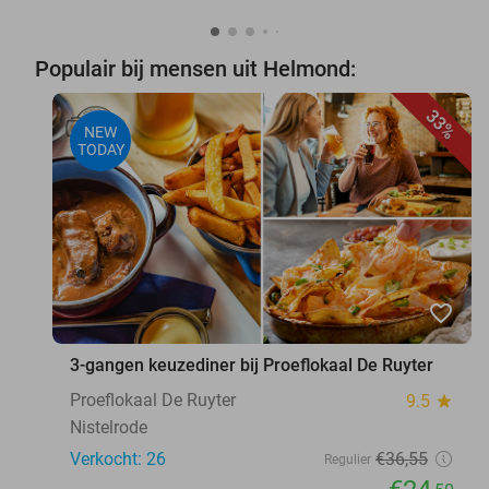
Populair bij mensen uit Helmond:
33%
NEW
TODAY
favorite_border
3-gangen keuzediner bij Proeflokaal De Ruyter
Proeflokaal De Ruyter
9.5
star
Nistelrode
Verkocht: 26
€36
,55
Regulier