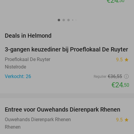
€24
,50
favorite_border
Deals in Helmond
3-gangen keuzediner bij Proeflokaal De Ruyter
33%
NEW
TODAY
Proeflokaal De Ruyter
9.5
star
Nistelrode
Verkocht: 26
€36
,55
Regulier
€24
,50
favorite_border
Entree voor Ouwehands Dierenpark Rhenen
19%
NEW
TODAY
Ouwehands Dierenpark Rhenen
9.5
star
Rhenen