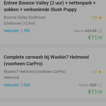
Entree Bounce Valley (2 uur) + nettenpark +
46%
sokken + verkoelende Slush Puppy
Bounce Valley Eindhoven
8.8
star
Eindhoven (12 km)
Verkocht: 1.789
€21
,95
Regulier
€11
,95
favorite_border
Complete carwash bij Washin7 Helmond
43%
(voorheen CarPro)
Washin7 Helmond (voorheen CarPro)
9.4
star
Helmond
Verkocht: 1.904
€20
Regulier
€11
,50
favorite_border