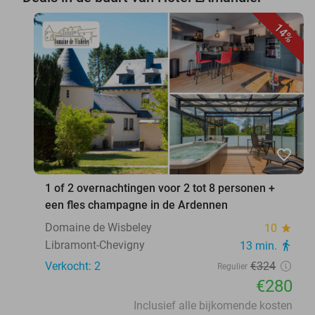
14%
favorite_border
1 of 2 overnachtingen voor 2 tot 8 personen +
een fles champagne in de Ardennen
Domaine de Wisbeley
10
star
Libramont-Chevigny
13 min.
directions_walk
Verkocht: 2
€324
Regulier
€280
Inclusief alle bijkomende kosten