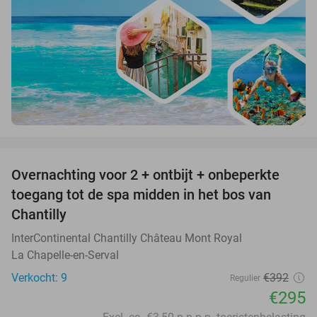
favorite_border
Overnachting voor 2 + ontbijt + onbeperkte
25%
toegang tot de spa midden in het bos van
Chantilly
InterContinental Chantilly Château Mont Royal
La Chapelle-en-Serval
Verkocht: 9
€392
Regulier
€295