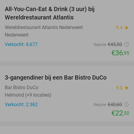
All-You-Can-Eat & Drink (3 uur) bij
19%
Wereldrestaurant Atlantis
Wereldrestaurant Atlantis Nederweert
9.4
star
Nederweert
Verkocht: 4.677
€45
,50
Regulier
€36
,95
favorite_border
3-gangendiner bij een Bar Bistro DuCo
45%
Bar Bistro DuCo
9.0
star
Helmond (+9 locaties)
Verkocht: 2.362
€40
,60
Regulier
€22
,50
favorite_border