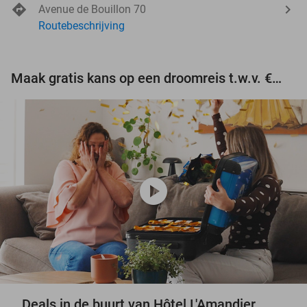
Avenue de Bouillon 70
Routebeschrijving
Maak gratis kans op een droomreis t.w.v. €3.000!
play_circle
Deals in de buurt van Hôtel L'Amandier