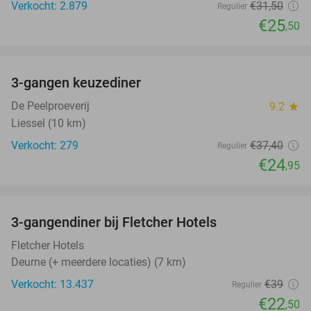
Verkocht: 2.879
€31
,50
Regulier
€25
,50
favorite_border
3-gangen keuzediner
33%
De Peelproeverij
9.2
star
Liessel (10 km)
Verkocht: 279
€37
,40
Regulier
€24
,95
favorite_border
3-gangendiner bij Fletcher Hotels
42%
Fletcher Hotels
Deurne (+ meerdere locaties) (7 km)
Verkocht: 13.437
€39
Regulier
€22
,50