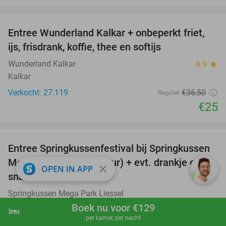
favorite_border
Entree Wunderland Kalkar + onbeperkt friet,
32%
ijs, frisdrank, koffie, thee en softijs
Wunderland Kalkar
8.9
star
Kalkar
Verkocht: 27.119
€36
,50
Regulier
€25
favorite_border
Entree Springkussenfestival bij Springkussen
53%
Mega Park Liessel (4 uur) + evt. drankje en
close
OPEN IN APP
snack
Springkussen Mega Park Liessel
Liessel (12 km)
Boek nu voor €129
hotel
shopping_cart
Boek nu
navigate_next
per kamer, per nacht
Verkocht: 377
€9
,50
Regulier