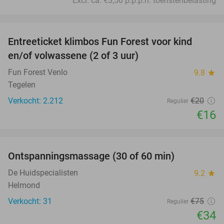
Excl. ca. €3,50 p.p.p.n. toeristenbelasting
favorite_border
Entreeticket klimbos Fun Forest voor kind
20%
en/of volwassene (2 of 3 uur)
Fun Forest Venlo
9.8
star
Tegelen
Verkocht: 2.212
€20
Regulier
€16
favorite_border
Ontspanningsmassage (30 of 60 min)
55%
De Huidspecialisten
9.2
star
Helmond
Verkocht: 31
€75
Regulier
€34