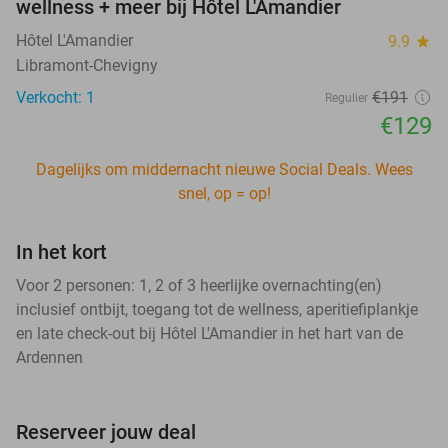
wellness + meer bij Hôtel L'Amandier
Hôtel L'Amandier
9.9
star
Libramont-Chevigny
Verkocht: 1
€191
Regulier
€129
Dagelijks om middernacht nieuwe Social Deals. Wees
snel, op = op!
In het kort
Voor 2 personen: 1, 2 of 3 heerlijke overnachting(en)
inclusief ontbijt, toegang tot de wellness, aperitiefiplankje
en late check-out bij Hôtel L'Amandier in het hart van de
Ardennen
Reserveer jouw deal