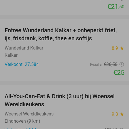
€21
,50
favorite_border
Entree Wunderland Kalkar + onbeperkt friet,
32%
ijs, frisdrank, koffie, thee en softijs
Wunderland Kalkar
8.9
star
Kalkar
Verkocht: 27.584
€36
,50
Regulier
€25
favorite_border
All-You-Can-Eat & Drink (3 uur) bij Woensel
15%
Wereldkeukens
Woensel Wereldkeukens
9.3
star
Eindhoven (9 km)