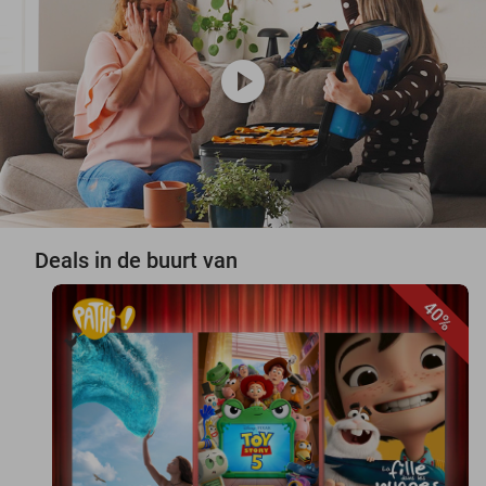
play_circle
Deals in de buurt van
40%