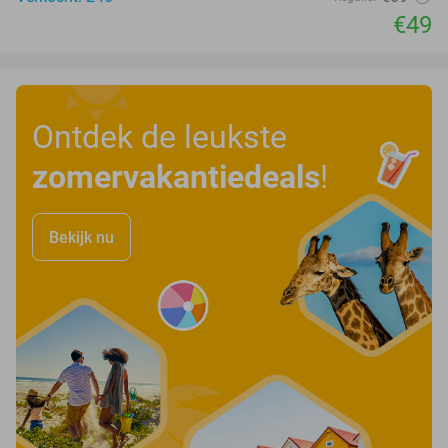
€49
Ontdek de leukste
zomervakantiedeals
!
Bekijk nu