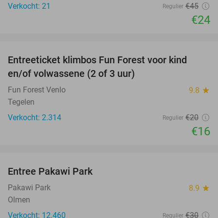
Verkocht: 21
€45
Regulier
€24
favorite_border
Entreeticket klimbos Fun Forest voor kind
20%
en/of volwassene (2 of 3 uur)
Fun Forest Venlo
9.8
star
Tegelen
Verkocht: 2.314
€20
Regulier
€16
favorite_border
Entree Pakawi Park
28%
Pakawi Park
8.9
star
Olmen
Verkocht: 12.460
€30
Regulier