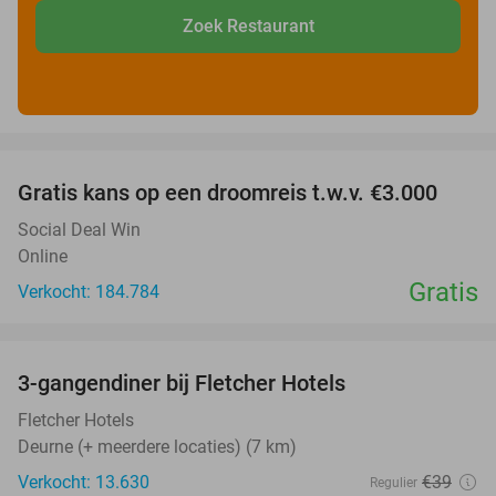
Zoek Restaurant
favorite_border
Gratis kans op een droomreis t.w.v. €3.000
Social Deal Win
Online
Gratis
Verkocht: 184.784
favorite_border
3-gangendiner bij Fletcher Hotels
42%
Fletcher Hotels
Deurne (+ meerdere locaties) (7 km)
Verkocht: 13.630
€39
Regulier