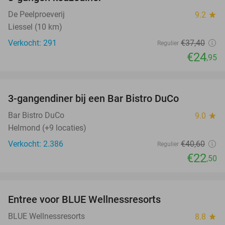
33%
De Peelproeverij
9.2
star
Liessel (10 km)
Verkocht: 291
€37
,40
Regulier
€24
,95
favorite_border
3-gangendiner bij een Bar Bistro DuCo
45%
Bar Bistro DuCo
9.0
star
Helmond (+9 locaties)
Verkocht: 2.386
€40
,60
Regulier
€22
,50
favorite_border
Entree voor BLUE Wellnessresorts
48%
BLUE Wellnessresorts
8.8
star