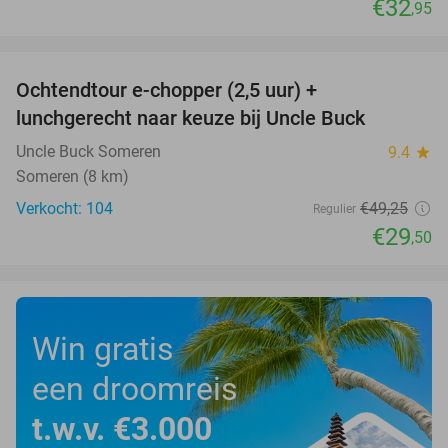
€32
,95
favorite_border
Ochtendtour e-chopper (2,5 uur) +
40%
lunchgerecht naar keuze bij Uncle Buck
Uncle Buck Someren
9.4
star
Someren (8 km)
Verkocht: 104
€49
,25
Regulier
€29
,50
Win gratis
een droomreis
t.w.v. €3.000