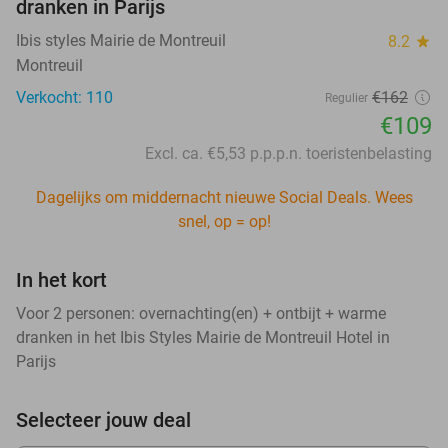
dranken in Parijs
Ibis styles Mairie de Montreuil
8.2
star
Montreuil
Verkocht: 110
€162
Regulier
€109
Excl. ca. €5,53 p.p.p.n. toeristenbelasting
Dagelijks om middernacht nieuwe Social Deals. Wees
snel, op = op!
In het kort
Voor 2 personen: overnachting(en) + ontbijt + warme
dranken in het Ibis Styles Mairie de Montreuil Hotel in
Parijs
Selecteer jouw deal