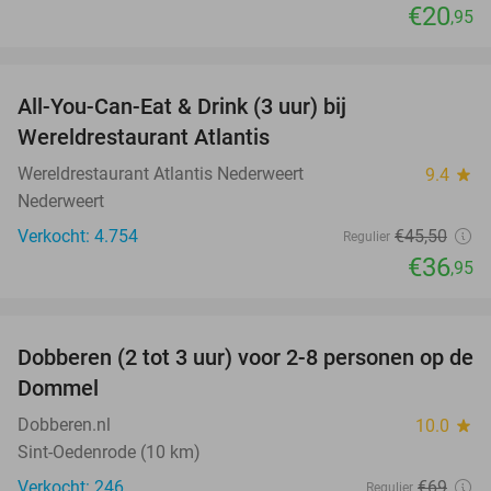
€20
,95
favorite_border
All-You-Can-Eat & Drink (3 uur) bij
19%
Wereldrestaurant Atlantis
Wereldrestaurant Atlantis Nederweert
9.4
star
Nederweert
Verkocht: 4.754
€45
,50
Regulier
€36
,95
favorite_border
Dobberen (2 tot 3 uur) voor 2-8 personen op de
29%
Dommel
Dobberen.nl
10.0
star
Sint-Oedenrode (10 km)
Verkocht: 246
€69
Regulier