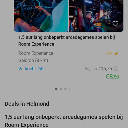
favorite_border
1,5 uur lang onbeperkt arcadegames spelen bij
Room Experience
Room Experience
9.2
star
Geldrop (8 km)
Verkocht: 65
€15
,75
Regulier
€8
,50
favorite_border
Deals in Helmond
1,5 uur lang onbeperkt arcadegames spelen bij
46%
NEW
Room Experience
TODAY