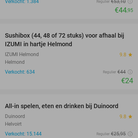
Verkocht: 1.384
€53
,10
Regulier
€44
,95
favorite_border
Sushibox (44, 48 of 72 stuks) voor afhaal bij
45%
IZUMI in hartje Helmond
IZUMI Helmond
9.8
star
Helmond
Verkocht: 634
€44
Regulier
€24
favorite_border
All-in spelen, eten en drinken bij Duinoord
19%
Duinoord
9.8
star
Helvoirt
Verkocht: 15.144
€25
,95
Regulier