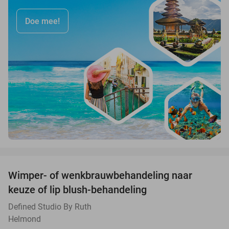
Doe mee!
favorite_border
Wimper- of wenkbrauwbehandeling naar
47%
keuze of lip blush-behandeling
Defined Studio By Ruth
Helmond