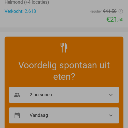
Helmond (+4 locaties)
Verkocht: 2.618
€41
,50
Regulier
€21
,50
Voordelig spontaan uit
eten?