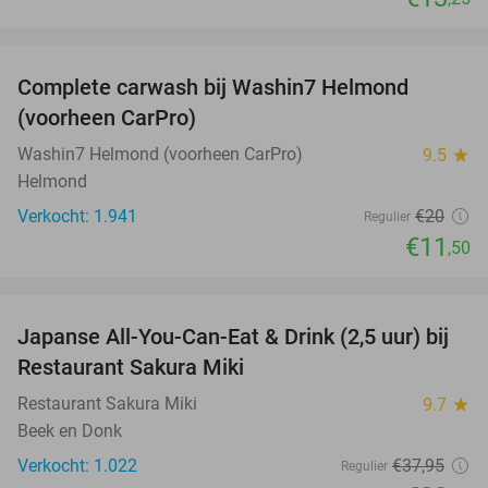
favorite_border
Complete carwash bij Washin7 Helmond
43%
(voorheen CarPro)
Washin7 Helmond (voorheen CarPro)
9.5
star
Helmond
Verkocht: 1.941
€20
Regulier
€11
,50
favorite_border
Japanse All-You-Can-Eat & Drink (2,5 uur) bij
13%
Restaurant Sakura Miki
Restaurant Sakura Miki
9.7
star
Beek en Donk
Verkocht: 1.022
€37
,95
Regulier