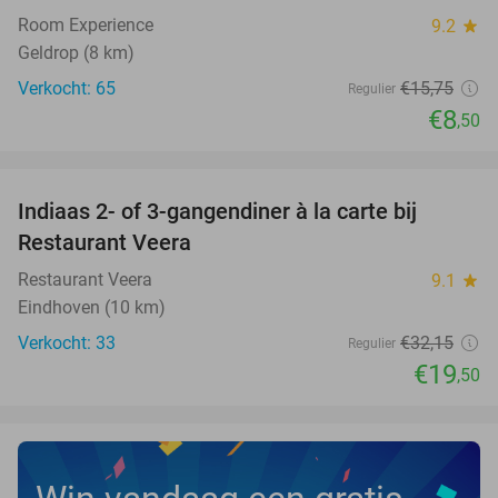
Room Experience
9.2
star
Geldrop (8 km)
Verkocht: 65
€15
,75
Regulier
€8
,50
favorite_border
Indiaas 2- of 3-gangendiner à la carte bij
39%
NEW
Restaurant Veera
TODAY
Restaurant Veera
9.1
star
Eindhoven (10 km)
Verkocht: 33
€32
,15
Regulier
€19
,50