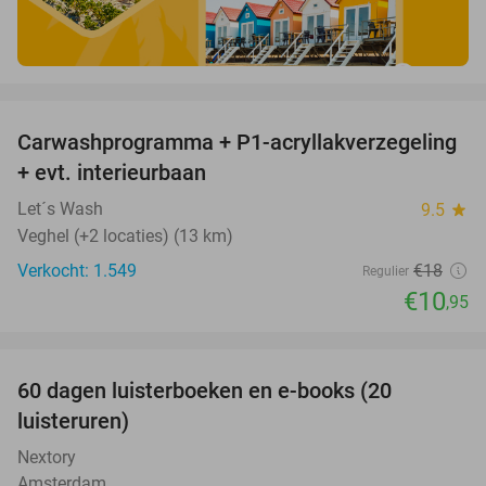
favorite_border
Carwashprogramma + P1-acryllakverzegeling
39%
+ evt. interieurbaan
Let´s Wash
9.5
star
Veghel (+2 locaties) (13 km)
Verkocht: 1.549
€18
Regulier
€10
,95
favorite_border
100%
60 dagen luisterboeken en e-books (20
luisteruren)
Nextory
Amsterdam