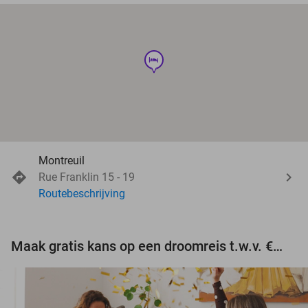
hotel
Montreuil
Rue Franklin 15 - 19
Routebeschrijving
Maak gratis kans op een droomreis t.w.v. €3.000!