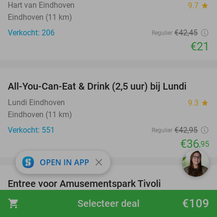
Hart van Eindhoven
9.7
star
Eindhoven (11 km)
Verkocht: 206
€42
,45
Regulier
€21
favorite_border
All-You-Can-Eat & Drink (2,5 uur) bij Lundi
14%
Lundi Eindhoven
9.3
star
Eindhoven (11 km)
Verkocht: 551
€42
,95
Regulier
€36
,95
favorite_border
close
OPEN IN APP
Entree voor Amusementspark Tivoli
12%
Amusementspark Tivoli
9.5
star
€109
shopping_cart
Selecteer deal
Berg en Dal