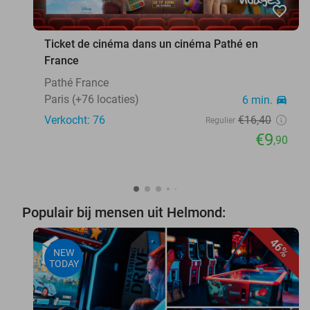
favorite_border
Ticket de cinéma dans un cinéma Pathé en
France
Pathé France
Paris (+76 locaties)
6 min.
directions_car
Verkocht: 76
€16
,40
Regulier
€9
,90
Populair bij mensen uit Helmond:
46%
NEW
TODAY