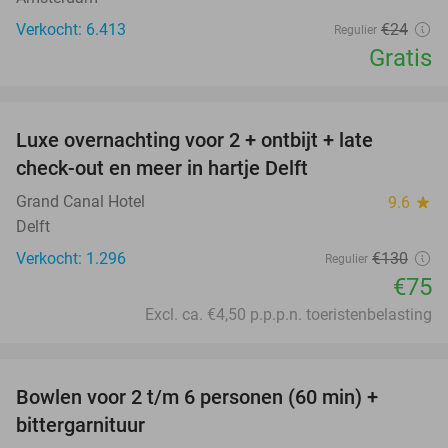
Verkocht: 6.413
€24
Regulier
Gratis
favorite_border
Luxe overnachting voor 2 + ontbijt + late
42%
check-out en meer in hartje Delft
Grand Canal Hotel
9.6
star
Delft
Verkocht: 1.296
€130
Regulier
€75
Excl. ca. €4,50 p.p.p.n. toeristenbelasting
favorite_border
Bowlen voor 2 t/m 6 personen (60 min) +
51%
bittergarnituur