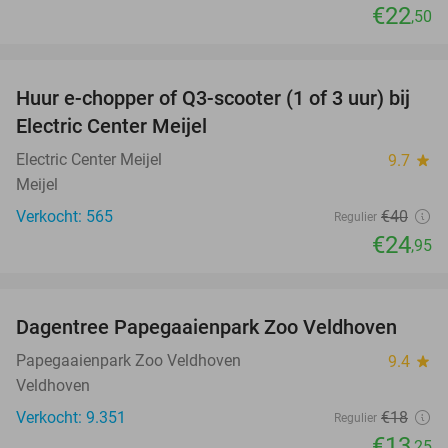
€22
,50
favorite_border
Huur e-chopper of Q3-scooter (1 of 3 uur) bij
38%
Electric Center Meijel
Electric Center Meijel
9.7
star
Meijel
Verkocht: 565
€40
Regulier
€24
,95
favorite_border
Dagentree Papegaaienpark Zoo Veldhoven
26%
Papegaaienpark Zoo Veldhoven
9.4
star
Veldhoven
Verkocht: 9.351
€18
Regulier
€13
,25