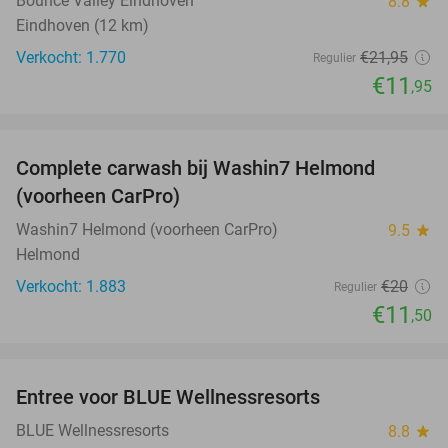
Bounce Valley Eindhoven
8.8
star
Eindhoven (12 km)
Verkocht: 1.770
€21
,95
Regulier
€11
,95
favorite_border
Complete carwash bij Washin7 Helmond
43%
(voorheen CarPro)
Washin7 Helmond (voorheen CarPro)
9.5
star
Helmond
Verkocht: 1.883
€20
Regulier
€11
,50
favorite_border
Entree voor BLUE Wellnessresorts
48%
BLUE Wellnessresorts
8.8
star