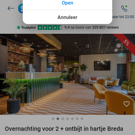
Open
7 dagen per week beschikbaar
10+ miljoen leden
Annuleer
Bereikbaar tot 23:00
9,4
op basis van
205.807 reviews
Ontdek 15.000+ deals
5%
7 dagen per week beschikbaar
10+ miljoen leden
favorite_border
Overnachting voor 2 + ontbijt in hartje Breda