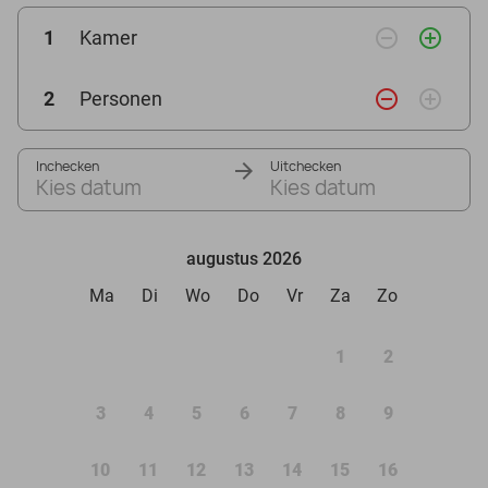
remove_circle_outline
add_circle_outline
1
Kamer
remove_circle_outline
add_circle_outline
2
Personen
Inchecken
Uitchecken
Kies datum
Kies datum
augustus 2026
Ma
Di
Wo
Do
Vr
Za
Zo
1
2
3
4
5
6
7
8
9
10
11
12
13
14
15
16