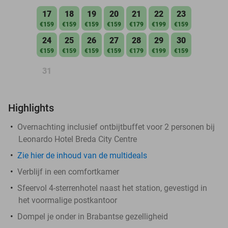
17
18
19
20
21
22
23
€159
€159
€159
€159
€179
€199
€159
24
25
26
27
28
29
30
€159
€159
€159
€159
€179
€199
€159
31
Highlights
Overnachting inclusief ontbijtbuffet voor 2 personen bij
Leonardo Hotel Breda City Centre
Zie hier de inhoud van de multideals
Verblijf in een comfortkamer
Sfeervol 4-sterrenhotel naast het station, gevestigd in
het voormalige postkantoor
Dompel je onder in Brabantse gezelligheid