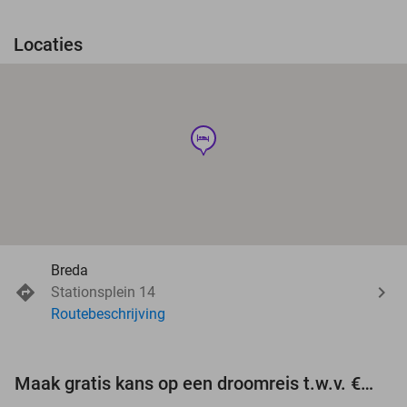
Locaties
hotel
Breda
Stationsplein 14
Routebeschrijving
Maak gratis kans op een droomreis t.w.v. €3.000!