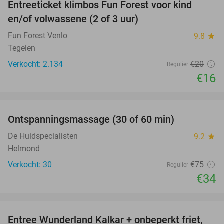
Entreeticket klimbos Fun Forest voor kind
20%
en/of volwassene (2 of 3 uur)
Fun Forest Venlo
9.8
star
Tegelen
Verkocht: 2.134
€20
Regulier
€16
favorite_border
Ontspanningsmassage (30 of 60 min)
55%
De Huidspecialisten
9.2
star
Helmond
Verkocht: 30
€75
Regulier
€34
favorite_border
Entree Wunderland Kalkar + onbeperkt friet,
32%