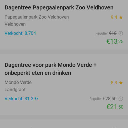
Dagentree Papegaaienpark Zoo Veldhoven
26%
Papegaaienpark Zoo Veldhoven
9.4
star
Veldhoven
Verkocht: 8.704
€18
Regulier
€13
,25
favorite_border
Dagentree voor park Mondo Verde +
25%
onbeperkt eten en drinken
Mondo Verde
8.3
star
Landgraaf
Verkocht: 31.397
€28
,50
Regulier
€21
,50
favorite_border