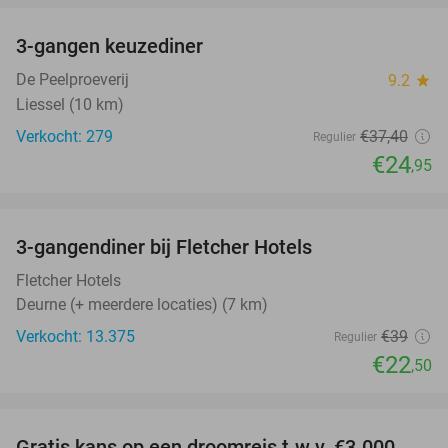
3-gangen keuzediner
33%
De Peelproeverij
9.2
star
Liessel (10 km)
Verkocht: 279
€37
,40
Regulier
€24
,95
favorite_border
3-gangendiner bij Fletcher Hotels
42%
Fletcher Hotels
Deurne (+ meerdere locaties) (7 km)
Verkocht: 13.375
€39
Regulier
€22
,50
favorite_border
Gratis kans op een droomreis t.w.v. €3.000