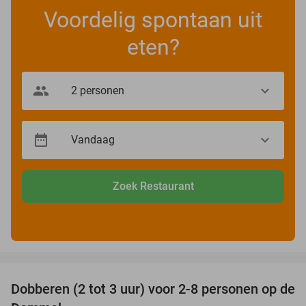
Voordelig spontaan uit
eten?
Zoek Restaurant
favorite_border
Dobberen (2 tot 3 uur) voor 2-8 personen op de
29%