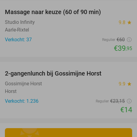
Massage naar keuze (60 of 90 min)
33%
Studio Infinity
9.8
star
Aarle-Rixtel
Verkocht: 37
€60
Regulier
€39
,95
favorite_border
2-gangenlunch bij Gossimijne Horst
40%
Gossimijne Horst
9.9
star
Horst
Verkocht: 1.236
€23
,15
Regulier
€14