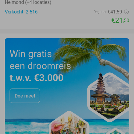
Helmond (+4 locaties)
Verkocht: 2.516
€41
,50
Regulier
€21
,50
Win gratis
een droomreis
t.w.v. €3.000
Doe mee!