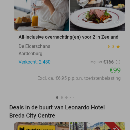
favorite_border
All-inclusive overnachting(en) voor 2 in Zeeland
De Elderschans
8.3
star
Aardenburg
Verkocht: 2.480
€166
Regulier
€99
Excl. ca. €6,95 p.p.p.n. toeristenbelasting
Deals in de buurt van Leonardo Hotel
Breda City Centre