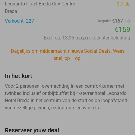
Leonardo Hotel Breda City Centre
9.7
star
Breda
Verkocht: 227
€167
Regulier
€159
Excl. ca. €3,95 p.p.p.n. toeristenbelasting
Dagelijks om middernacht nieuwe Social Deals. Wees
snel, op = op!
In het kort
Voor 2 personen: overnachting in een comfortkamer met
twinbed inclusief ontbijtbuffet bij 4-sterrenhotel Leonardo
Hotel Breda in het centrum van de stad en op loopafstand
van gezellige pleinen, restaurants en winkels
Reserveer jouw deal