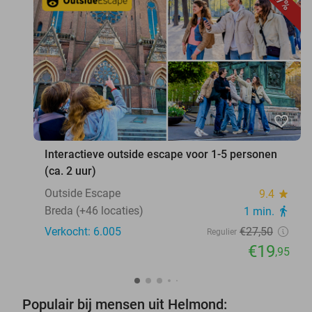
27%
favorite_border
Interactieve outside escape voor 1-5 personen
(ca. 2 uur)
Outside Escape
9.4
star
Breda (+46 locaties)
1 min.
directions_walk
Verkocht: 6.005
€27
,50
Regulier
€19
,95
Populair bij mensen uit Helmond: