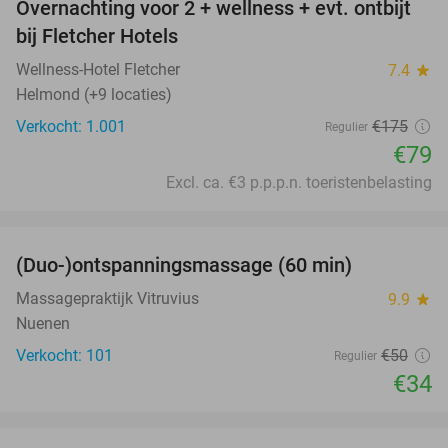
Overnachting voor 2 + wellness + evt. ontbijt
55%
bij Fletcher Hotels
Wellness-Hotel Fletcher
7.4
star
Helmond (+9 locaties)
Verkocht: 1.001
€175
Regulier
€79
Excl. ca. €3 p.p.p.n. toeristenbelasting
favorite_border
(Duo-)ontspanningsmassage (60 min)
32%
Massagepraktijk Vitruvius
9.9
star
Nuenen
Verkocht: 101
€50
Regulier
€34
favorite_border