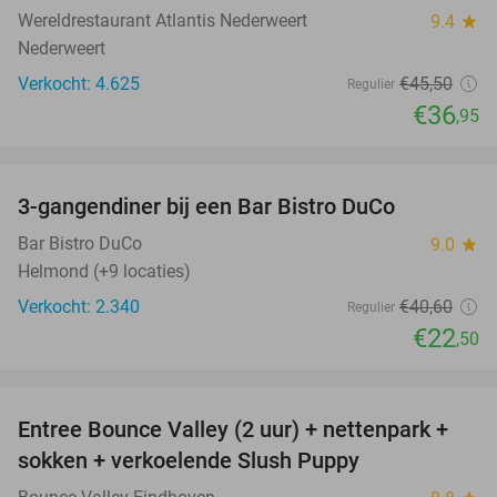
Wereldrestaurant Atlantis Nederweert
9.4
star
Nederweert
Verkocht: 4.625
€45
,50
Regulier
€36
,95
favorite_border
3-gangendiner bij een Bar Bistro DuCo
45%
Bar Bistro DuCo
9.0
star
Helmond (+9 locaties)
Verkocht: 2.340
€40
,60
Regulier
€22
,50
favorite_border
Entree Bounce Valley (2 uur) + nettenpark +
46%
sokken + verkoelende Slush Puppy