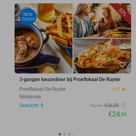
33%
NEW
TODAY
favorite_border
3-gangen keuzediner bij Proeflokaal De Ruyter
Proeflokaal De Ruyter
9.5
star
Nistelrode
Verkocht: 8
€36
,55
Regulier
€24
,50