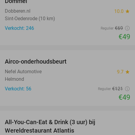
Dommel
Dobberen.nl
10.0
star
Sint-Oedenrode (10 km)
Verkocht: 246
€69
Regulier
€49
favorite_border
Airco-onderhoudsbeurt
60%
Nefel Automotive
9.7
star
Helmond
Verkocht: 56
€121
Regulier
€49
favorite_border
All-You-Can-Eat & Drink (3 uur) bij
19%
Wereldrestaurant Atlantis