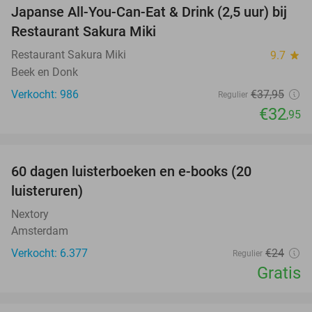
Japanse All-You-Can-Eat & Drink (2,5 uur) bij
13%
Restaurant Sakura Miki
Restaurant Sakura Miki
9.7
star
Beek en Donk
Verkocht: 986
€37
,95
Regulier
€32
,95
favorite_border
100%
60 dagen luisterboeken en e-books (20
luisteruren)
Nextory
Amsterdam
Verkocht: 6.377
€24
Regulier
Gratis
favorite_border