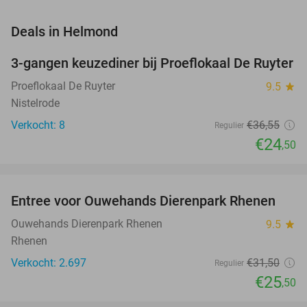
favorite_border
Deals in Helmond
3-gangen keuzediner bij Proeflokaal De Ruyter
33%
NEW
TODAY
Proeflokaal De Ruyter
9.5
star
Nistelrode
Verkocht: 8
€36
,55
Regulier
€24
,50
favorite_border
Entree voor Ouwehands Dierenpark Rhenen
19%
NEW
TODAY
Ouwehands Dierenpark Rhenen
9.5
star
Rhenen
Verkocht: 2.697
€31
,50
Regulier
€25
,50
favorite_border