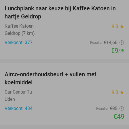
Lunchplank naar keuze bij Kaffee Katoen in
32%
hartje Geldrop
Kaffee Katoen
9.8
star
Geldrop (7 km)
Verkocht: 377
€14
,60
Regulier
€9
,95
favorite_border
Airco-onderhoudsbeurt + vullen met
42%
koelmiddel
Car Center Tu
9.8
star
Uden
Verkocht: 434
€85
Regulier
€49
favorite_border