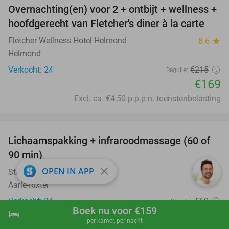
Overnachting(en) voor 2 + ontbijt + wellness +
21%
hoofdgerecht van Fletcher's diner à la carte
Fletcher Wellness-Hotel Helmond
8.6
star
Helmond
Verkocht: 24
€215
Regulier
€169
Excl. ca. €4,50 p.p.p.n. toeristenbelasting
favorite_border
Lichaamspakking + infraroodmassage (60 of
43%
90 min)
close
OPEN IN APP
Studio Infinity
9.8
star
Aarle-Rixtel
Verkocht: 24
€60
Regulier
Boek nu voor €159
hotel
€34
shopping_cart
Boek nu
navigate_next
per kamer, per nacht