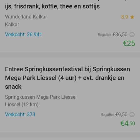
ijs, frisdrank, koffie, thee en softijs
Wunderland Kalkar
8.9
star
Kalkar
Verkocht: 26.941
€36
,50
Regulier
€25
favorite_border
Entree Springkussenfestival bij Springkussen
53%
Mega Park Liessel (4 uur) + evt. drankje en
snack
Springkussen Mega Park Liessel
Liessel (12 km)
Verkocht: 373
€9
,50
Regulier
€4
,50
favorite_border