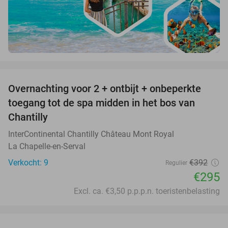
favorite_border
Overnachting voor 2 + ontbijt + onbeperkte
25%
toegang tot de spa midden in het bos van
Chantilly
InterContinental Chantilly Château Mont Royal
La Chapelle-en-Serval
Verkocht: 9
€392
Regulier
€295
Excl. ca. €3,50 p.p.p.n. toeristenbelasting
favorite_border