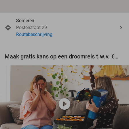
Someren
Postelstraat 29
Routebeschrijving
Maak gratis kans op een droomreis t.w.v. €3.000!
play_circle