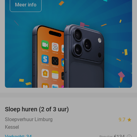
Meer info
favorite_border
Sloep huren (2 of 3 uur)
26%
Sloepverhuur Limburg
9.7
star
Kessel
Verkocht: 34
€134