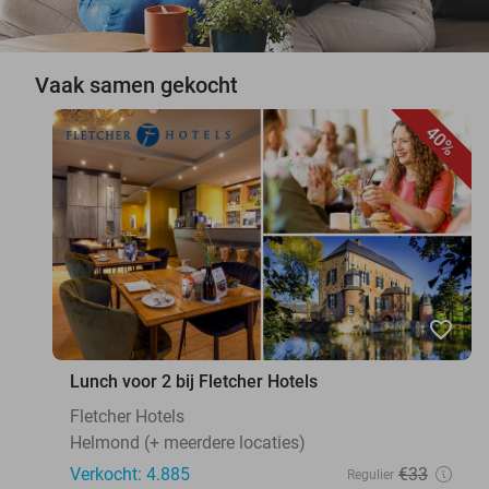
Vaak samen gekocht
40%
favorite_border
Lunch voor 2 bij Fletcher Hotels
Fletcher Hotels
Helmond (+ meerdere locaties)
Verkocht: 4.885
€33
Regulier