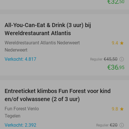
€32
,50
favorite_border
All-You-Can-Eat & Drink (3 uur) bij
19%
Wereldrestaurant Atlantis
Wereldrestaurant Atlantis Nederweert
9.4
star
Nederweert
Verkocht: 4.817
€45
,50
Regulier
€36
,95
favorite_border
Entreeticket klimbos Fun Forest voor kind
20%
en/of volwassene (2 of 3 uur)
Fun Forest Venlo
9.8
star
Tegelen
Verkocht: 2.392
€20
Regulier