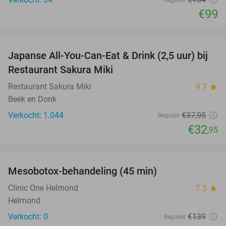
Regulier
€99
favorite_border
Japanse All-You-Can-Eat & Drink (2,5 uur) bij
13%
Restaurant Sakura Miki
Restaurant Sakura Miki
9.7
star
Beek en Donk
Verkocht: 1.044
€37
,95
Regulier
€32
,95
favorite_border
Mesobotox-behandeling (45 min)
58%
NEW
TODAY
Clinic One Helmond
7.5
star
Helmond
Verkocht: 0
€139
Regulier