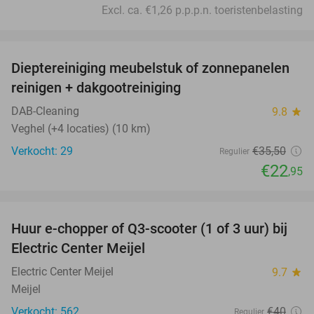
Excl. ca. €1,26 p.p.p.n. toeristenbelasting
favorite_border
Dieptereiniging meubelstuk of zonnepanelen
35%
reinigen + dakgootreiniging
DAB-Cleaning
9.8
star
Veghel (+4 locaties) (10 km)
Verkocht: 29
€35
,50
Regulier
€22
,95
favorite_border
Huur e-chopper of Q3-scooter (1 of 3 uur) bij
43%
Electric Center Meijel
Electric Center Meijel
9.7
star
Meijel
Verkocht: 562
€40
Regulier