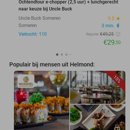
Ochtendtour e-chopper (2,5 uur) + lunchgerecht
naar keuze bij Uncle Buck
Uncle Buck Someren
9.5
star
Someren
3 min.
directions_walk
Verkocht: 110
€49
,25
Regulier
€29
,50
Populair bij mensen uit Helmond:
15%
favorite_border