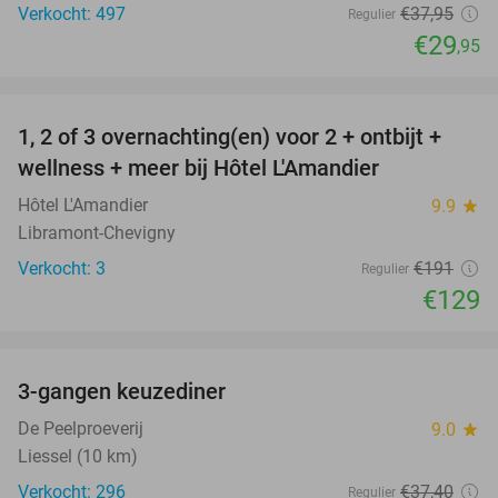
Verkocht: 497
€37
,95
Regulier
€29
,95
favorite_border
1, 2 of 3 overnachting(en) voor 2 + ontbijt +
32%
NEW
wellness + meer bij Hôtel L'Amandier
TODAY
Hôtel L'Amandier
9.9
star
Libramont-Chevigny
Verkocht: 3
€191
Regulier
€129
favorite_border
3-gangen keuzediner
33%
De Peelproeverij
9.0
star
Liessel (10 km)
Verkocht: 296
€37
,40
Regulier