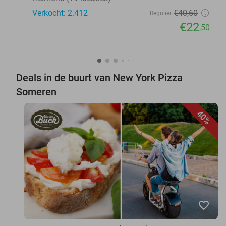
Verkocht: 2.412
€40
,60
Regulier
€22
,50
Deals in de buurt van New York Pizza
Someren
40%
favorite_border