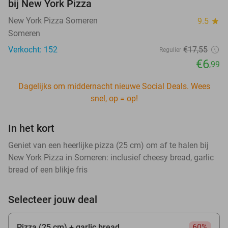
bij New York Pizza
New York Pizza Someren
9.5
star
Someren
Verkocht: 152
€17
,55
Regulier
€6
,99
Dagelijks om middernacht nieuwe Social Deals. Wees
snel, op = op!
In het kort
Geniet van een heerlijke pizza (25 cm) om af te halen bij
New York Pizza in Someren: inclusief cheesy bread, garlic
bread of een blikje fris
Selecteer jouw deal
Pizza (25 cm) + garlic bread
60%