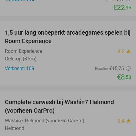
€22
,95
favorite_border
1,5 uur lang onbeperkt arcadegames spelen bij
46%
Room Experience
Room Experience
9.2
star
Geldrop (8 km)
Verkocht: 109
€15
,75
Regulier
€8
,50
favorite_border
Complete carwash bij Washin7 Helmond
43%
(voorheen CarPro)
Washin7 Helmond (voorheen CarPro)
9.4
star
Helmond