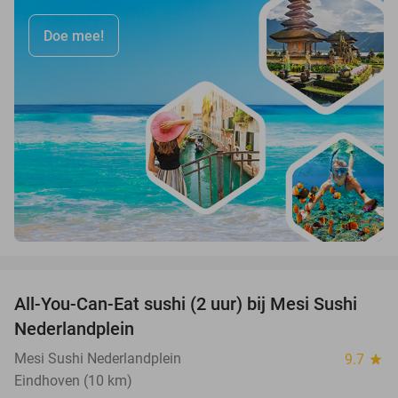
Doe mee!
favorite_border
All-You-Can-Eat sushi (2 uur) bij Mesi Sushi
21%
Nederlandplein
Mesi Sushi Nederlandplein
9.7
star
Eindhoven (10 km)