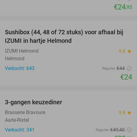
€24
,95
favorite_border
Sushibox (44, 48 of 72 stuks) voor afhaal bij
45%
IZUMI in hartje Helmond
IZUMI Helmond
9.8
star
Helmond
Verkocht: 643
€44
Regulier
€24
favorite_border
3-gangen keuzediner
34%
Brasserie Bravoure
9.8
star
Aarle-Rixtel
Verkocht: 341
€49
,40
Regulier