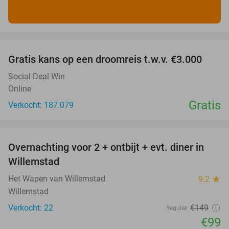
favorite_border
Gratis kans op een droomreis t.w.v. €3.000
Social Deal Win
Online
Gratis
Verkocht: 187.079
favorite_border
Overnachting voor 2 + ontbijt + evt. diner in
34%
Willemstad
Het Wapen van Willemstad
9.2
star
Willemstad
Verkocht: 22
€149
Regulier
€99