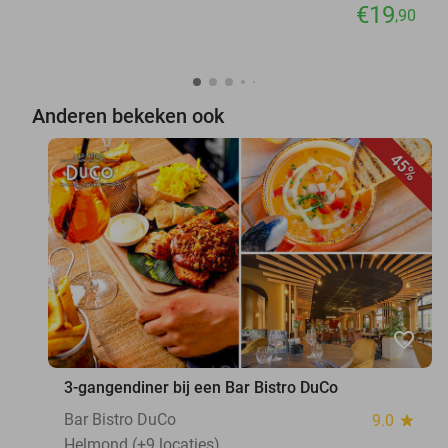
€19
,90
Anderen bekeken ook
45%
favorite_border
3-gangendiner bij een Bar Bistro DuCo
Bar Bistro DuCo
9.0
star
Helmond (+9 locaties)