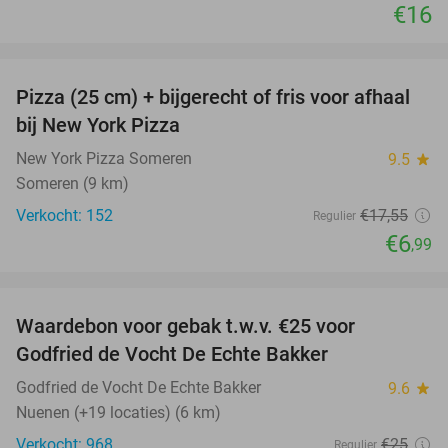
€16
favorite_border
Pizza (25 cm) + bijgerecht of fris voor afhaal
60%
bij New York Pizza
New York Pizza Someren
9.5
star
Someren (9 km)
Verkocht: 152
€17
,55
Regulier
€6
,99
favorite_border
Waardebon voor gebak t.w.v. €25 voor
52%
Godfried de Vocht De Echte Bakker
Godfried de Vocht De Echte Bakker
9.6
star
Nuenen (+19 locaties) (6 km)
Verkocht: 968
€25
Regulier