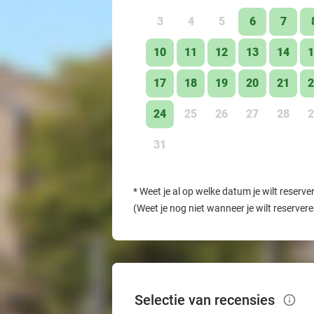
3
4
5
6
7
10
11
12
13
14
1
17
18
19
20
21
2
24
25
26
27
28
2
31
*
Weet je al op welke datum je wilt reserve
(Weet je nog niet wanneer je wilt reserver
Selectie van recensies
info_outlined