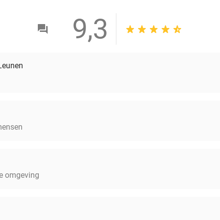
9,3
 Leunen
 mensen
ige omgeving