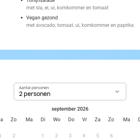
Tonijnsalade
met sla, ei, ui, komkommer en tomaat
Vegan gezond
met avocado, tomaat, ui, komkommer en paprika
Aantal personen:
2 personen
september 2026
Za
Zo
Ma
Di
Wo
Do
Vr
Za
Zo
Ma
1
2
1
2
3
4
5
6