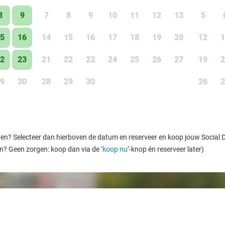
8
9
7
8
9
10
11
12
13
5
5
16
14
15
16
17
18
19
20
12
1
2
23
21
22
23
24
25
26
27
19
2
9
30
28
29
30
26
2
ren? Selecteer dan hierboven de datum en reserveer en koop jouw Social Dea
en? Geen zorgen: koop dan via de ‘
koop nu
’-knop én reserveer later)