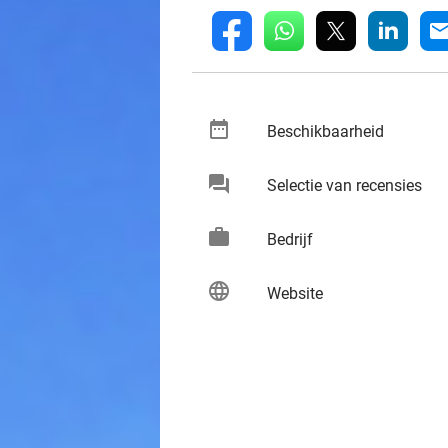
whatsapp
linkedin
fb
mai
date_range
keybo
Beschikbaarheid
chat
keybo
Selectie van recensies
work
keybo
Bedrijf
language
keybo
Website