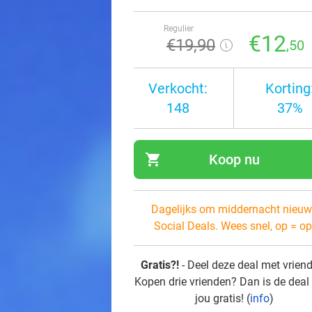
Regulier
€12
€19
,90
,50
Verkocht:
Korting
148
37%
shopping_cart
Koop nu
navi
Dagelijks om middernacht nieuw
Social Deals. Wees snel, op = op
Gratis?!
- Deel deze deal met vrien
Kopen drie vrienden? Dan is de deal
jou gratis! (
info
)