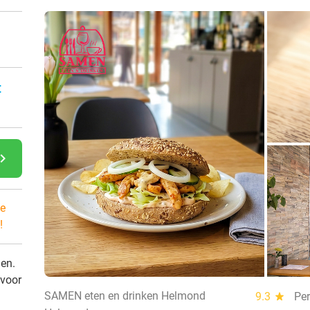
:
gate_next
e
!
den.
 voor
SAMEN eten en drinken Helmond
9.3
star
Per