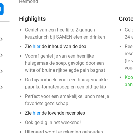
Helmond
l
Highlights
Grote
Geniet van een heerlijke 2-gangen
Gel
keuzelunch bij SAMEN eten en drinken
24 
ard_arrow_right
Zie
hier
de inhoud van de deal
Res
rese
ard_arrow_right
Vooraf geniet je van een heerlijke
(te 
huisgemaakte soep, gevolgd door een
vou
witte of bruine rijkbelegde pain bagnat
ard_arrow_right
Koo
Ga bijvoorbeeld voor een huisgemaakte
aan
ard_arrow_right
paprika-tomatensoep en een pittige kip
Perfect voor een smakelijke lunch met je
favoriete gezelschap
Zie
hier
de lovende recensies
Ook geldig in het weekend!
Uiteraard wordt er rekening gehouden