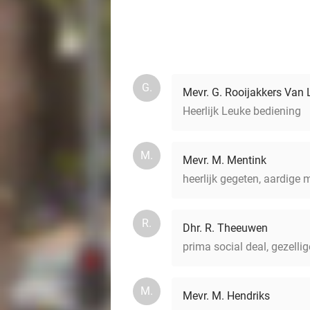
G.
Mevr. G. Rooijakkers Van
Heerlijk Leuke bediening
M.
Mevr. M. Mentink
heerlijk gegeten, aardige
R.
Dhr. R. Theeuwen
prima social deal, gezell
M.
Mevr. M. Hendriks