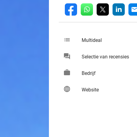
whatsapp
linkedin
fb
mai
list
keybo
Multideal
chat
keybo
Selectie van recensies
work
keybo
Bedrijf
language
keybo
Website