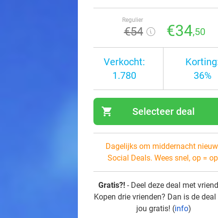
Regulier
€34
€54
,50
Verkocht:
Korting
1.780
36%
shopping_cart
Selecteer deal
navi
Dagelijks om middernacht nieuw
Social Deals. Wees snel, op = op
Gratis?!
- Deel deze deal met vrien
Kopen drie vrienden? Dan is de deal
jou gratis! (
info
)