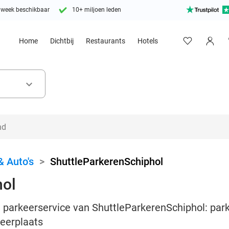
 week beschikbaar
10+ miljoen leden
Home
Dichtbij
Restaurants
Hotels
keyboard_arrow_down
& Auto's
>
ShuttleParkerenSchiphol
hol
 parkeerservice van ShuttleParkerenSchiphol: parke
eerplaats