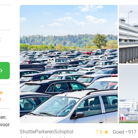
:
gate_next
e
!
den.
 voor
ShuttleParkerenSchiphol
7.8
star
Goed • 917