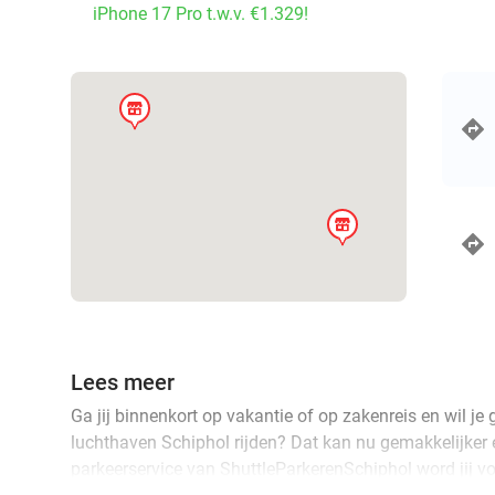
iPhone 17 Pro t.w.v. €1.329!
store
store
Lees meer
Ga jij binnenkort op vakantie of op zakenreis en wil je
luchthaven Schiphol rijden? Dat kan nu gemakkelijker e
parkeerservice van ShuttleParkerenSchiphol word jij vo