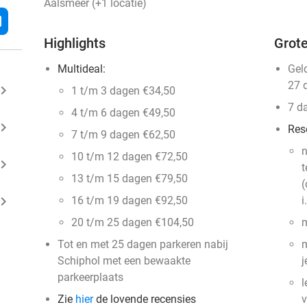
Aalsmeer (+1 locatie)
l
Highlights
Grote
Multideal:
Gel
27 
ard_arrow_right
1 t/m 3 dagen €34,50
7 d
4 t/m 6 dagen €49,50
ard_arrow_right
Res
7 t/m 9 dagen €62,50
n
10 t/m 12 dagen €72,50
ard_arrow_right
t
13 t/m 15 dagen €79,50
(
ard_arrow_right
16 t/m 19 dagen €92,50
i
20 t/m 25 dagen €104,50
m
Tot en met 25 dagen parkeren nabij
m
Schiphol met een bewaakte
j
parkeerplaats
l
Zie
hier
de lovende recensies
v