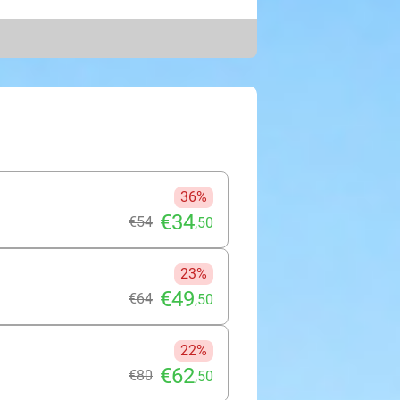
nvoudig je auto. Vervolgens word jij
uttlebus van
rden jij en je bagage dan ook weer
s. Wij wensen je alvast een fijne
36%
€34
€54
,50
23%
€49
€64
,50
22%
€62
€80
,50