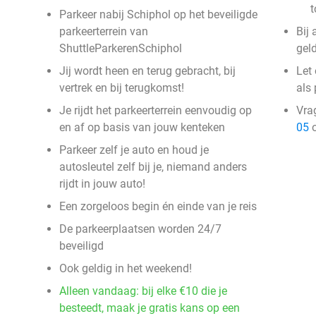
t
Parkeer nabij Schiphol op het beveiligde
parkeerterrein van
Bij
ShuttleParkerenSchiphol
gel
Jij wordt heen en terug gebracht, bij
Let
vertrek en bij terugkomst!
als
Je rijdt het parkeerterrein eenvoudig op
Vra
en af op basis van jouw kenteken
05
o
Parkeer zelf je auto en houd je
autosleutel zelf bij je, niemand anders
rijdt in jouw auto!
Een zorgeloos begin én einde van je reis
De parkeerplaatsen worden 24/7
beveiligd
Ook geldig in het weekend!
Alleen vandaag: bij elke €10 die je
besteedt, maak je gratis kans op een