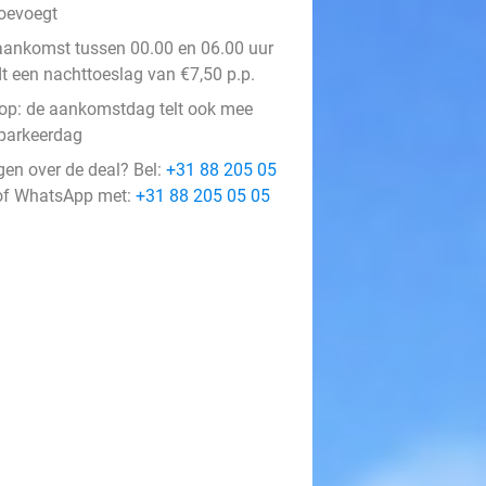
oevoegt
 aankomst tussen 00.00 en 06.00 uur
dt een nachttoeslag van €7,50 p.p.
 op: de aankomstdag telt ook mee
 parkeerdag
gen over de deal? Bel:
+31 88 205 05
f WhatsApp met:
+31 88 205 05 05