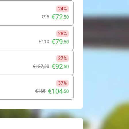
24%
€72
€95
,50
28%
€79
€110
,50
27%
€92
€127
,50
,50
37%
€104
€165
,50