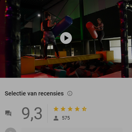
play_circle
Selectie van recensies
info_outlined
9,3
575