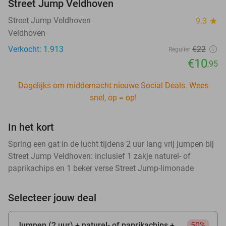
Street Jump Veldhoven
Street Jump Veldhoven
9.3
star
Veldhoven
Verkocht: 1.913
€22
Regulier
€10
,95
Dagelijks om middernacht nieuwe Social Deals. Wees
snel, op = op!
In het kort
Spring een gat in de lucht tijdens 2 uur lang vrij jumpen bij
Street Jump Veldhoven: inclusief 1 zakje naturel- of
paprikachips en 1 beker verse Street Jump-limonade
Selecteer jouw deal
Jumpen (2 uur) + naturel- of paprikachips +
50%