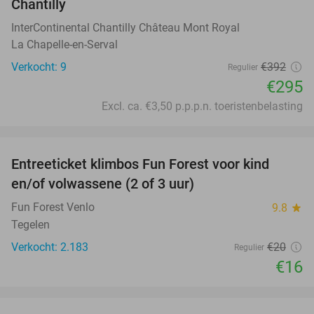
Chantilly
InterContinental Chantilly Château Mont Royal
La Chapelle-en-Serval
Verkocht: 9
€392
Regulier
€295
Excl. ca. €3,50 p.p.p.n. toeristenbelasting
favorite_border
Entreeticket klimbos Fun Forest voor kind
20%
en/of volwassene (2 of 3 uur)
Fun Forest Venlo
9.8
star
Tegelen
Verkocht: 2.183
€20
Regulier
€16
favorite_border