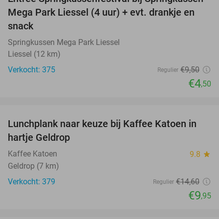
53%
Mega Park Liessel (4 uur) + evt. drankje en
snack
Springkussen Mega Park Liessel
Liessel (12 km)
Verkocht: 375
€9
,50
Regulier
€4
,50
favorite_border
Lunchplank naar keuze bij Kaffee Katoen in
32%
hartje Geldrop
Kaffee Katoen
9.8
star
Geldrop (7 km)
Verkocht: 379
€14
,60
Regulier
€9
,95
favorite_border