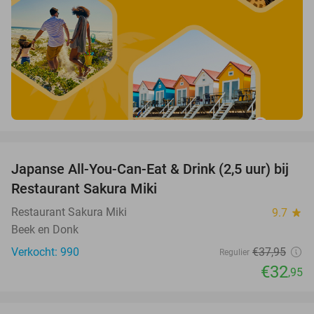
favorite_border
Japanse All-You-Can-Eat & Drink (2,5 uur) bij
13%
Restaurant Sakura Miki
Restaurant Sakura Miki
9.7
star
Beek en Donk
Verkocht: 990
€37
,95
Regulier
€32
,95
favorite_border