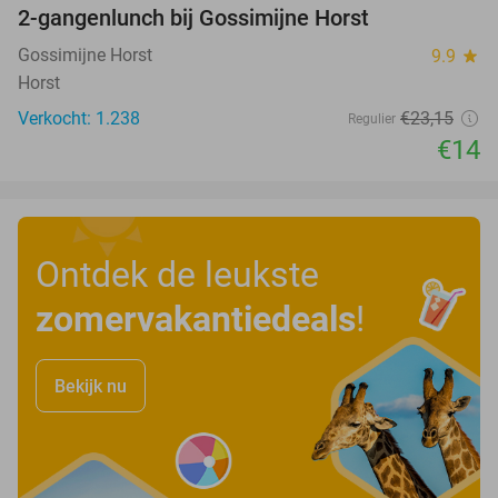
2-gangenlunch bij Gossimijne Horst
40%
Gossimijne Horst
9.9
star
Horst
Verkocht: 1.238
€23
,15
Regulier
€14
Ontdek de leukste
zomervakantiedeals
!
Bekijk nu