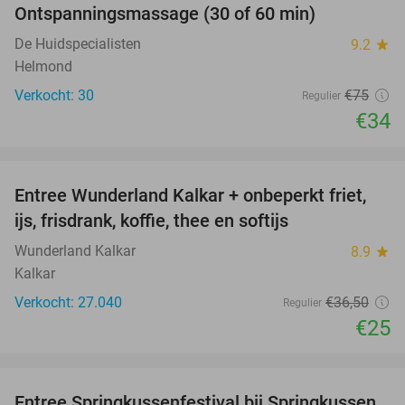
Ontspanningsmassage (30 of 60 min)
55%
De Huidspecialisten
9.2
star
Helmond
Verkocht: 30
€75
Regulier
€34
favorite_border
Entree Wunderland Kalkar + onbeperkt friet,
32%
ijs, frisdrank, koffie, thee en softijs
Wunderland Kalkar
8.9
star
Kalkar
Verkocht: 27.040
€36
,50
Regulier
€25
favorite_border
Entree Springkussenfestival bij Springkussen