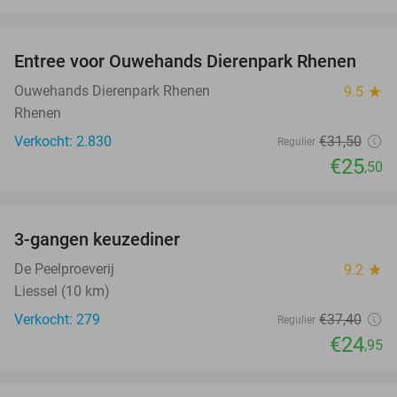
favorite_border
Entree voor Ouwehands Dierenpark Rhenen
19%
NEW
TODAY
Ouwehands Dierenpark Rhenen
9.5
star
Rhenen
Verkocht: 2.830
€31
,50
Regulier
€25
,50
favorite_border
3-gangen keuzediner
33%
De Peelproeverij
9.2
star
Liessel (10 km)
Verkocht: 279
€37
,40
Regulier
€24
,95
favorite_border