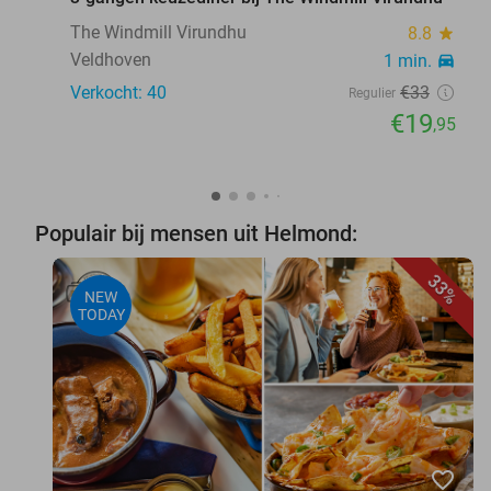
The Windmill Virundhu
8.8
star
Veldhoven
1 min.
directions_car
Verkocht: 40
€33
Regulier
€19
,95
Populair bij mensen uit Helmond:
33%
NEW
TODAY
favorite_border