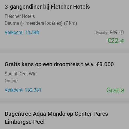
3-gangendiner bij Fletcher Hotels
42%
Fletcher Hotels
Deurne (+ meerdere locaties) (7 km)
Verkocht: 13.398
€39
Regulier
€22
,50
favorite_border
Gratis kans op een droomreis t.w.v. €3.000
Social Deal Win
Online
Gratis
Verkocht: 182.331
favorite_border
Dagentree Aqua Mundo op Center Parcs
33%
Limburgse Peel