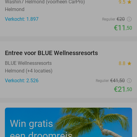
Washin7 Helmond (voorheen CarPro)
9.5
star
Helmond
Verkocht: 1.897
€20
Regulier
€11
,50
favorite_border
Entree voor BLUE Wellnessresorts
48%
BLUE Wellnessresorts
8.8
star
Helmond (+4 locaties)
Verkocht: 2.526
€41
,50
Regulier
€21
,50
Win gratis
een droomreis