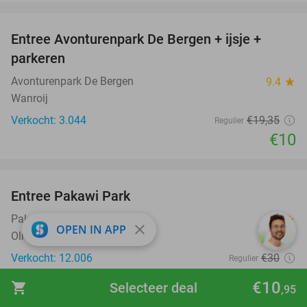
favorite_border
Entree Avonturenpark De Bergen + ijsje +
48%
parkeren
Avonturenpark De Bergen
9.4
star
Wanroij
Verkocht: 3.044
€19
,35
Regulier
€10
favorite_border
Entree Pakawi Park
28%
Pakawi Park
8.9
star
close
OPEN IN APP
Olmen
Verkocht: 12.006
€30
Regulier
€21
,50
€10
shopping_cart
Selecteer deal
,95
favorite_border