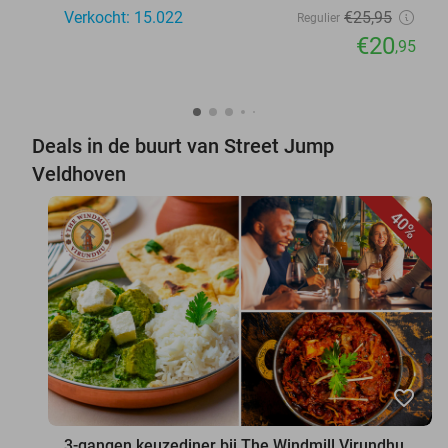
Verkocht: 15.022
€25
,95
Regulier
€20
,95
Deals in de buurt van Street Jump
Veldhoven
40%
favorite_border
3-gangen keuzediner bij The Windmill Virundhu