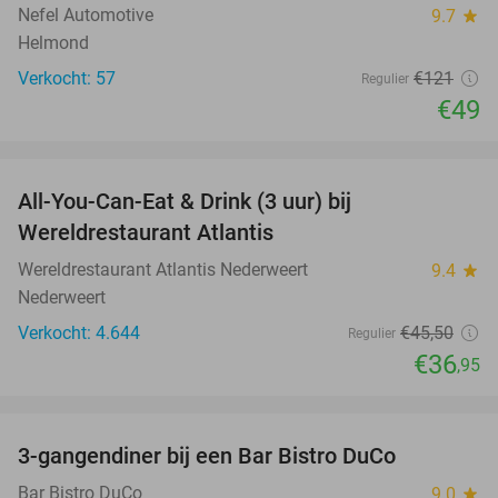
Nefel Automotive
9.7
star
Helmond
Verkocht: 57
€121
Regulier
€49
favorite_border
All-You-Can-Eat & Drink (3 uur) bij
19%
Wereldrestaurant Atlantis
Wereldrestaurant Atlantis Nederweert
9.4
star
Nederweert
Verkocht: 4.644
€45
,50
Regulier
€36
,95
favorite_border
3-gangendiner bij een Bar Bistro DuCo
45%
Bar Bistro DuCo
9.0
star