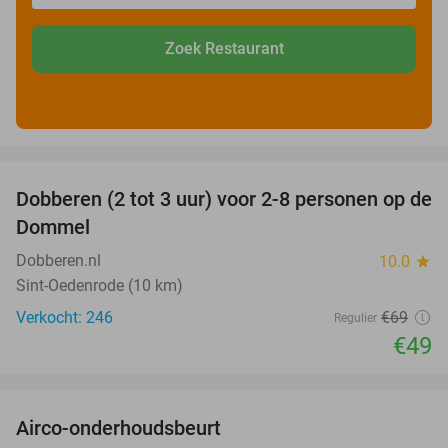
Zoek Restaurant
favorite_border
Dobberen (2 tot 3 uur) voor 2-8 personen op de
29%
Dommel
Dobberen.nl
10.0
star
Sint-Oedenrode (10 km)
Verkocht: 246
€69
Regulier
€49
favorite_border
Airco-onderhoudsbeurt
60%