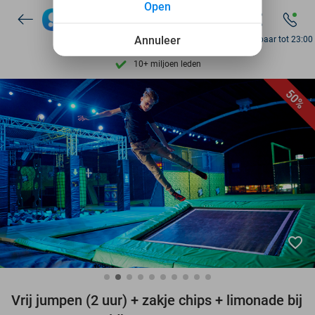
Open
7 dagen per week beschikbaar
10+ miljoen leden
Annuleer
Bereikbaar tot 23:00
9,4
op basis van
205.826 reviews
Ontdek 15.000+ deals
50%
7 dagen per week beschikbaar
10+ miljoen leden
favorite_border
Vrij jumpen (2 uur) + zakje chips + limonade bij