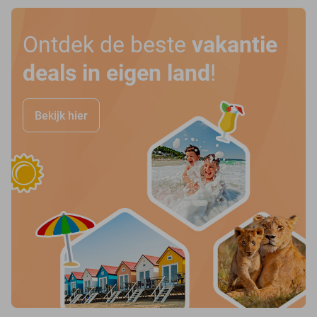
Ontdek de beste
vakantie
deals in eigen land
!
Bekijk hier