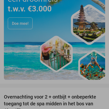
t.w.v. €3.000
Doe mee!
favorite_border
Overnachting voor 2 + ontbijt + onbeperkte
25%
toegang tot de spa midden in het bos van