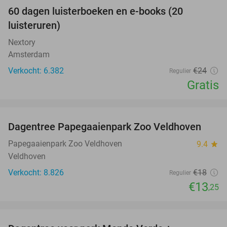
100%
60 dagen luisterboeken en e-books (20
luisteruren)
Nextory
Amsterdam
Verkocht: 6.382
€24
Regulier
Gratis
favorite_border
Dagentree Papegaaienpark Zoo Veldhoven
26%
Papegaaienpark Zoo Veldhoven
9.4
star
Veldhoven
Verkocht: 8.826
€18
Regulier
€13
,25
favorite_border