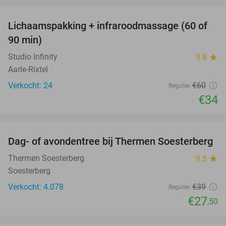
favorite_border
Lichaamspakking + infraroodmassage (60 of
43%
90 min)
Studio Infinity
9.8
star
Aarle-Rixtel
Verkocht: 24
€60
Regulier
€34
favorite_border
Dag- of avondentree bij Thermen Soesterberg
29%
Thermen Soesterberg
9.5
star
Soesterberg
Verkocht: 4.078
€39
Regulier
€27
,50