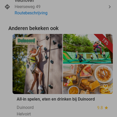
Veldhoven
Heerseweg 49
Routebeschrijving
Anderen bekeken ook
19%
favorite_border
All-in spelen, eten en drinken bij Duinoord
Duinoord
9.8
star
Helvoirt