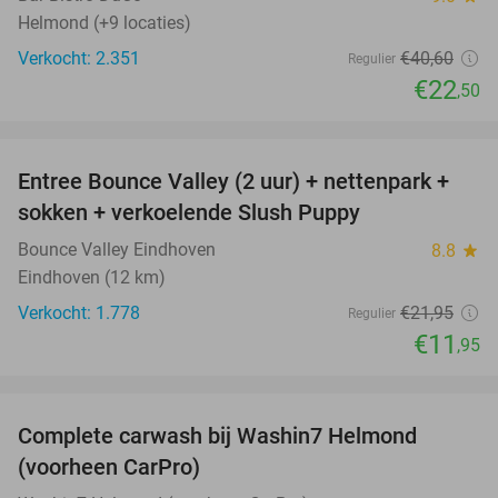
Helmond (+9 locaties)
Verkocht: 2.351
€40
,60
Regulier
€22
,50
favorite_border
Entree Bounce Valley (2 uur) + nettenpark +
46%
sokken + verkoelende Slush Puppy
Bounce Valley Eindhoven
8.8
star
Eindhoven (12 km)
Verkocht: 1.778
€21
,95
Regulier
€11
,95
favorite_border
Complete carwash bij Washin7 Helmond
43%
(voorheen CarPro)