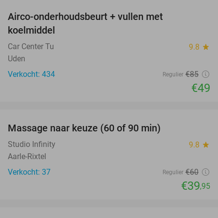
Airco-onderhoudsbeurt + vullen met
42%
koelmiddel
Car Center Tu
9.8
star
Uden
Verkocht: 434
€85
Regulier
€49
favorite_border
Massage naar keuze (60 of 90 min)
33%
Studio Infinity
9.8
star
Aarle-Rixtel
Verkocht: 37
€60
Regulier
€39
,95
favorite_border