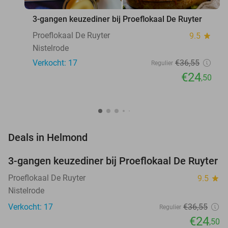
3-gangen keuzediner bij Proeflokaal De Ruyter
Proeflokaal De Ruyter
9.5
star
Nistelrode
Verkocht: 17
€36
,55
Regulier
€24
,50
favorite_border
Deals in Helmond
3-gangen keuzediner bij Proeflokaal De Ruyter
33%
NEW
TODAY
Proeflokaal De Ruyter
9.5
star
Nistelrode
Verkocht: 17
€36
,55
Regulier
€24
,50