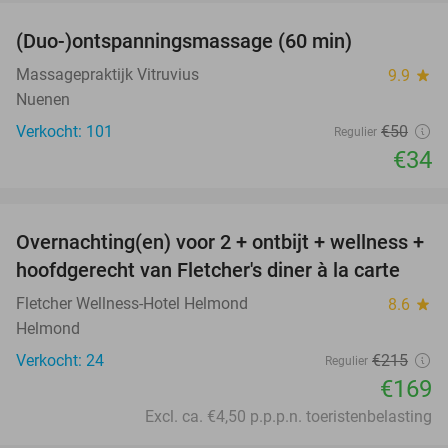
(Duo-)ontspanningsmassage (60 min)
32%
Massagepraktijk Vitruvius
9.9
star
Nuenen
Verkocht: 101
€50
Regulier
€34
favorite_border
Overnachting(en) voor 2 + ontbijt + wellness +
21%
hoofdgerecht van Fletcher's diner à la carte
Fletcher Wellness-Hotel Helmond
8.6
star
Helmond
Verkocht: 24
€215
Regulier
€169
Excl. ca. €4,50 p.p.p.n. toeristenbelasting