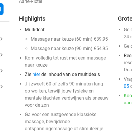
Aarle-Rixtel
l
Highlights
Grote
Multideal:
Gel
24 
ard_arrow_right
Massage naar keuze (60 min) €39,95
Gel
Massage naar keuze (90 min) €54,95
ard_arrow_right
Res
Kom volledig tot rust met een massage
res
naar keuze
Dea
ard_arrow_right
Zie
hier
de inhoud van de multideals
Vra
Jij zweeft 60 of zelfs 90 minuten lang
ard_arrow_right
05
o
op wolken, terwijl jouw fysieke en
Koo
mentale klachten verdwijnen als sneeuw
aan
voor de zon
Ga voor een rustgevende klassieke
massage, bevrijdende
ontspanningsmassage of stimuleer je