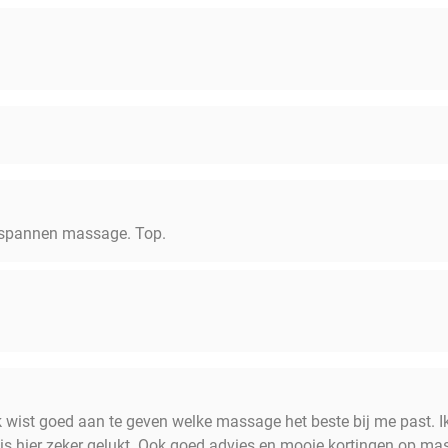
ntspannen massage. Top.
 wist goed aan te geven welke massage het beste bij me past.
at is hier zeker gelukt. Ook goed advies en mooie kortingen op m