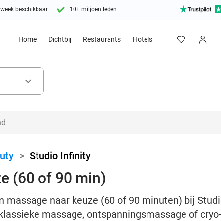
 week beschikbaar
10+ miljoen leden
Home
Dichtbij
Restaurants
Hotels
keyboard_arrow_down
uty
>
Studio Infinity
e (60 of 90 min)
 massage naar keuze (60 of 90 minuten) bij Studio In
 klassieke massage, ontspanningsmassage of cry