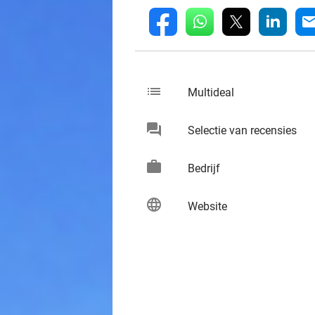
whatsapp
linkedin
fb
mai
list
keybo
Multideal
chat
keybo
Selectie van recensies
work
keybo
Bedrijf
language
keybo
Website