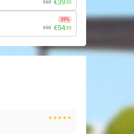
€39
€60
,95
39%
€54
€90
,95