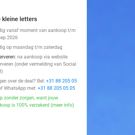
 kleine letters
dig vanaf moment van aankoop t/m
sep 2026
dig op maandag t/m zaterdag
erveren:
na aankoop via website
erveren (onder vermelding van Social
l)
gen over de deal? Bel:
+31 88 205 05
f WhatsApp met:
+31 88 205 05 05
p zonder zorgen, want jouw
koop is 100% verzekerd (meer info)