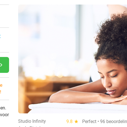
:
gate_next
e
!
den.
 voor
Studio Infinity
9.8
star
Perfect • 96 beoordeli