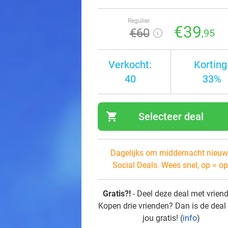
Regulier
€39
€60
,95
Verkocht:
Korting
40
33%
shopping_cart
Selecteer deal
navi
Dagelijks om middernacht nieuw
Social Deals. Wees snel, op = op
Gratis?!
- Deel deze deal met vrien
Kopen drie vrienden? Dan is de deal
jou gratis! (
info
)