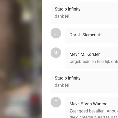
Studio Infinity
dank je!
J.
Dhr. J. Siemerink
M.
Mevr. M. Korsten
Uitgebreide en heerlijk o
Studio Infinity
dank je!
F.
Mevr. F. Van Wanrooij
Zeer goed bevallen. Anouk
die dichterbij huis zat, d