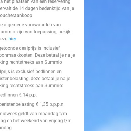
a het plaatsen van een reservering
ervalt de 14 dagen bedenktijd van je
voucheraankoop
e algemene voorwaarden van
ummio zijn van toepassing, bekijk
deze
hier
etoonde dealprijs is inclusief
oonmaakkosten. Deze betaal je na je
king rechtstreeks aan Summio
prijs is exclusief bedlinnen en
istenbelasting, deze betaal je na je
king rechtstreeks aan Summio:
edlinnen € 14 p.p.
oeristenbelasting € 1,35 p.p.p.n.
midweek geldt van maandag t/m
jdag en het weekend van vrijdag t/m
andag