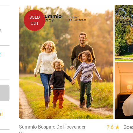
SOLD
OUT
p.
:
al
Summio Bosparc De Hoevenaer
7.6
star
Goe