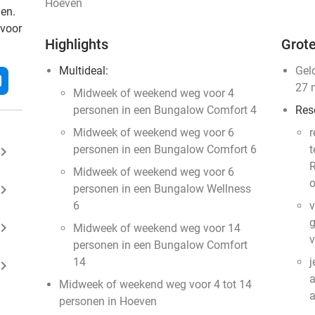
Hoeven
den.
 voor
Highlights
Grote
Multideal:
Gel
l
27 
Midweek of weekend weg voor 4
personen in een Bungalow Comfort 4
Res
Midweek of weekend weg voor 6
r
personen in een Bungalow Comfort 6
t
ard_arrow_right
R
Midweek of weekend weg voor 6
o
ard_arrow_right
personen in een Bungalow Wellness
6
v
g
ard_arrow_right
Midweek of weekend weg voor 14
v
personen in een Bungalow Comfort
14
j
ard_arrow_right
a
Midweek of weekend weg voor 4 tot 14
personen in Hoeven