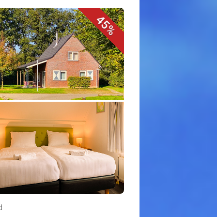
45%
d