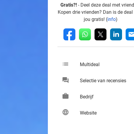
Gratis?!
- Deel deze deal met vrien
Kopen drie vrienden? Dan is de deal
jou gratis! (
info
)
whatsapp
linkedin
fb
mai
list
keybo
Multideal
chat
keybo
Selectie van recensies
work
keybo
Bedrijf
language
keybo
Website