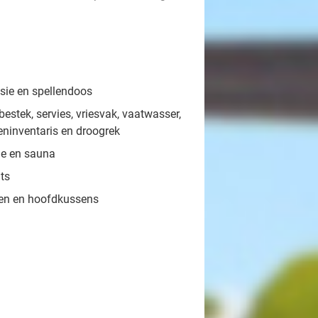
sie en spellendoos
estek, servies, vriesvak, vaatwasser,
keninventaris en droogrek
he en sauna
ats
en en hoofdkussens