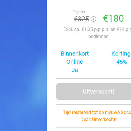
Regulier
€180
€325
Excl. ca. €1,35 p.p.p.n. en €14 p.
bedlinnen
Binnenkort
Korting
Online
45%
Ja
Uitverkocht!
Tijd resterend tot de nieuwe Soci
Deal:
Uitverkocht!