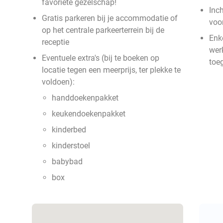
favoriete gezelschap!
Inc
Gratis parkeren bij je accommodatie of
voo
op het centrale parkeerterrein bij de
Enke
receptie
werk
Eventuele extra's (bij te boeken op
toe
locatie tegen een meerprijs, ter plekke te
voldoen):
handdoekenpakket
keukendoekenpakket
kinderbed
kinderstoel
babybad
box