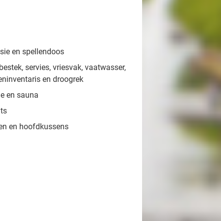
sie en spellendoos
estek, servies, vriesvak, vaatwasser,
keninventaris en droogrek
he en sauna
ats
en en hoofdkussens