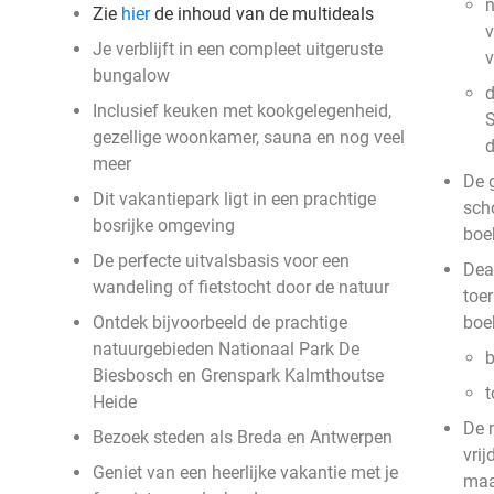
n
Zie
hier
de inhoud van de multideals
v
Je verblijft in een compleet uitgeruste
bungalow
d
Inclusief keuken met kookgelegenheid,
S
gezellige woonkamer, sauna en nog veel
meer
De g
Dit vakantiepark ligt in een prachtige
sch
bosrijke omgeving
boe
De perfecte uitvalsbasis voor een
Deal
wandeling of fietstocht door de natuur
toer
Ontdek bijvoorbeeld de prachtige
boe
natuurgebieden Nationaal Park De
b
Biesbosch en Grenspark Kalmthoutse
t
Heide
De 
Bezoek steden als Breda en Antwerpen
vri
Geniet van een heerlijke vakantie met je
ma