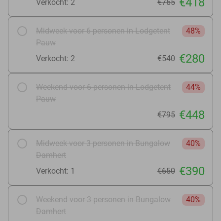
€418
Verkocht: 2
€765
Midweek voor 6 personen in Lodgetent
48%
Pauw
€280
Verkocht: 2
€540
Weekend voor 6 personen in Lodgetent
44%
Pauw
€448
€795
Midweek voor 3 personen in Bungalow
40%
Damhert
€390
Verkocht: 1
€650
Weekend voor 3 personen in Bungalow
40%
Damhert