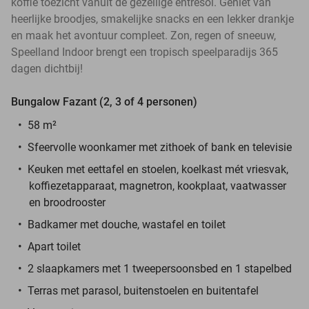
koffie toezicht vanuit de gezellige entresol. Geniet van
heerlijke broodjes, smakelijke snacks en een lekker drankje
en maak het avontuur compleet. Zon, regen of sneeuw,
Speelland Indoor brengt een tropisch speelparadijs 365
dagen dichtbij!
Bungalow Fazant (2, 3 of 4 personen)
58 m²
Sfeervolle woonkamer met zithoek of bank en televisie
Keuken met eettafel en stoelen, koelkast mét vriesvak,
koffiezetapparaat, magnetron, kookplaat, vaatwasser
en broodrooster
Badkamer met douche, wastafel en toilet
Apart toilet
2 slaapkamers met 1 tweepersoonsbed en 1 stapelbed
Terras met parasol, buitenstoelen en buitentafel