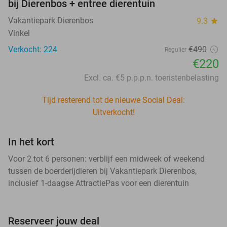
bij Dierenbos + entree dierentuin
Vakantiepark Dierenbos
9.3
star
Vinkel
Verkocht: 224
€490
Regulier
€220
Excl. ca. €5 p.p.p.n. toeristenbelasting
Tijd resterend tot de nieuwe Social Deal:
Uitverkocht!
In het kort
Voor 2 tot 6 personen: verblijf een midweek of weekend
tussen de boerderijdieren bij Vakantiepark Dierenbos,
inclusief 1-daagse AttractiePas voor een dierentuin
Reserveer jouw deal