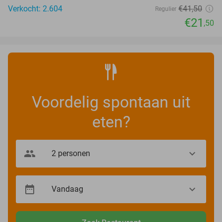
Verkocht: 2.604
€41
,50
Regulier
€21
,50
Voordelig spontaan uit
eten?