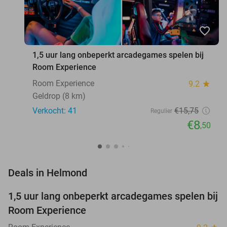
favorite_border
1,5 uur lang onbeperkt arcadegames spelen bij
Room Experience
Room Experience
9.2
star
Geldrop (8 km)
Verkocht: 41
€15
,75
Regulier
€8
,50
favorite_border
Deals in Helmond
1,5 uur lang onbeperkt arcadegames spelen bij
46%
NEW
Room Experience
TODAY