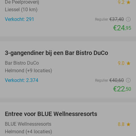
De Peelproeverij
9.2
star
Liessel (10 km)
Verkocht: 291
€37
,40
Regulier
€24
,95
favorite_border
3-gangendiner bij een Bar Bistro DuCo
45%
Bar Bistro DuCo
9.0
star
Helmond (+9 locaties)
Verkocht: 2.374
€40
,60
Regulier
€22
,50
favorite_border
Entree voor BLUE Wellnessresorts
48%
BLUE Wellnessresorts
8.8
star
Helmond (+4 locaties)