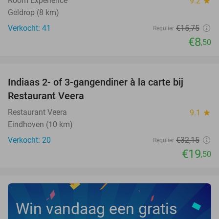
Room Experience
9.2
star
Geldrop (8 km)
Verkocht: 41
€15
,75
Regulier
€8
,50
favorite_border
Indiaas 2- of 3-gangendiner à la carte bij
39%
NEW
Restaurant Veera
TODAY
Restaurant Veera
9.1
star
Eindhoven (10 km)
Verkocht: 20
€32
,15
Regulier
€19
,50
Win vandaag een gratis