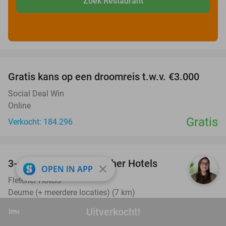
Zoek Restaurant
favorite_border
Gratis kans op een droomreis t.w.v. €3.000
Social Deal Win
Online
Gratis
Verkocht: 184.296
favorite_border
3-gangendiner bij Fletcher Hotels
42%
close
OPEN IN APP
Fletcher Hotels
Deurne (+ meerdere locaties) (7 km)
Verkocht: 13.546
€39
hotel
Regulier
Uitverkocht!
Uitverkocht!
€22
,50