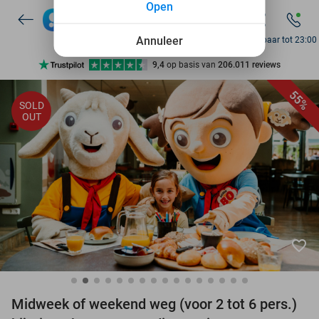
Open
7 dagen per week beschikbaar
10+ miljoen leden
Annuleer
Bereikbaar tot 23:00
9,4
op basis van
206.011 reviews
Ontdek 15.000+ deals
55%
SOLD
7 dagen per week beschikbaar
OUT
10+ miljoen leden
favorite_border
Midweek of weekend weg (voor 2 tot 6 pers.)