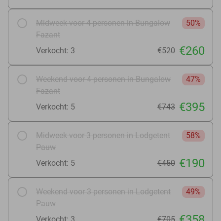
Midweek voor 4 personen in Bungalow
50%
Fazant
€260
Verkocht: 3
€520
Weekend voor 4 personen in Bungalow
47%
Fazant
€395
Verkocht: 5
€743
Midweek voor 3 personen in Lodgetent
58%
Pauw
€190
Verkocht: 5
€450
Weekend voor 3 personen in Lodgetent
49%
Pauw
€358
Verkocht: 3
€705