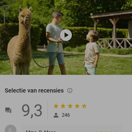
play_circle
Selectie van recensies
info_outlined
9,3
246
B.