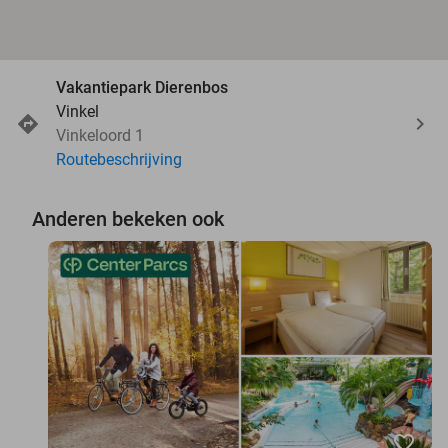
Vakantiepark Dierenbos
Vinkel
Vinkeloord 1
Routebeschrijving
Anderen bekeken ook
favorite_border