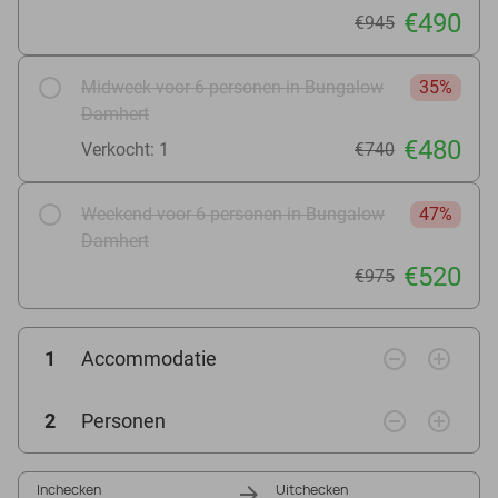
€490
€945
Midweek voor 6 personen in Bungalow
35%
Damhert
€480
Verkocht: 1
€740
Weekend voor 6 personen in Bungalow
47%
Damhert
€520
€975
remove_circle_outline
add_circle_outline
1
Accommodatie
remove_circle_outline
add_circle_outline
2
Personen
Inchecken
Uitchecken