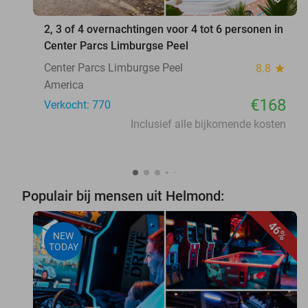
2, 3 of 4 overnachtingen voor 4 tot 6 personen in
Center Parcs Limburgse Peel
Center Parcs Limburgse Peel
8.8
star
America
€168
Verkocht: 770
Inclusief alle bijkomende kosten
Populair bij mensen uit Helmond:
46%
NEW
TODAY