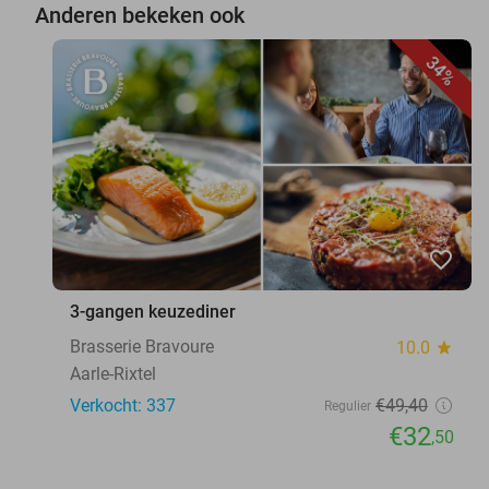
Anderen bekeken ook
34%
favorite_border
3-gangen keuzediner
Brasserie Bravoure
10.0
star
Aarle-Rixtel
Verkocht: 337
€49
,40
Regulier
€32
,50