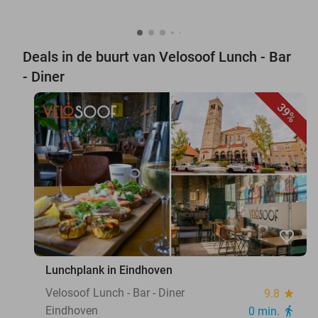
Deals in de buurt van Velosoof Lunch - Bar
- Diner
39%
favorite_border
Lunchplank in Eindhoven
Velosoof Lunch - Bar - Diner
9.8
star
Eindhoven
0 min.
directions_walk