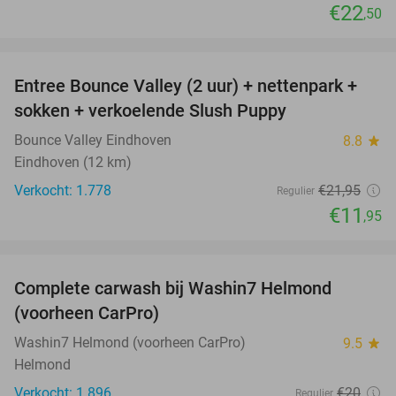
€22
,50
favorite_border
Entree Bounce Valley (2 uur) + nettenpark +
46%
sokken + verkoelende Slush Puppy
Bounce Valley Eindhoven
8.8
star
Eindhoven (12 km)
Verkocht: 1.778
€21
,95
Regulier
€11
,95
favorite_border
Complete carwash bij Washin7 Helmond
43%
(voorheen CarPro)
Washin7 Helmond (voorheen CarPro)
9.5
star
Helmond
Verkocht: 1.896
€20
Regulier