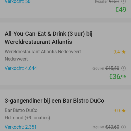
Verkocht: 56
€121
Regulier
€49
favorite_border
All-You-Can-Eat & Drink (3 uur) bij
19%
Wereldrestaurant Atlantis
Wereldrestaurant Atlantis Nederweert
9.4
star
Nederweert
Verkocht: 4.644
€45
,50
Regulier
€36
,95
favorite_border
3-gangendiner bij een Bar Bistro DuCo
45%
Bar Bistro DuCo
9.0
star
Helmond (+9 locaties)
Verkocht: 2.351
€40
,60
Regulier