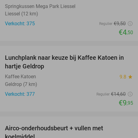
Springkussen Mega Park Liessel
Liessel (12 km)
Verkocht: 375
€9
,50
Regulier
€4
,50
favorite_border
Lunchplank naar keuze bij Kaffee Katoen in
32%
hartje Geldrop
Kaffee Katoen
9.8
star
Geldrop (7 km)
Verkocht: 377
€14
,60
Regulier
€9
,95
favorite_border
Airco-onderhoudsbeurt + vullen met
42%
koelmiddel