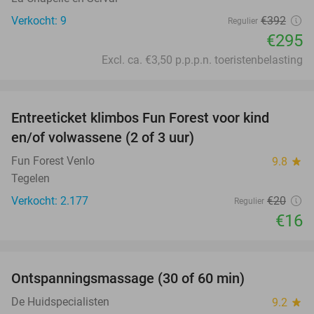
Verkocht: 9
€392
Regulier
€295
Excl. ca. €3,50 p.p.p.n. toeristenbelasting
favorite_border
Entreeticket klimbos Fun Forest voor kind
20%
en/of volwassene (2 of 3 uur)
Fun Forest Venlo
9.8
star
Tegelen
Verkocht: 2.177
€20
Regulier
€16
favorite_border
Ontspanningsmassage (30 of 60 min)
55%
De Huidspecialisten
9.2
star