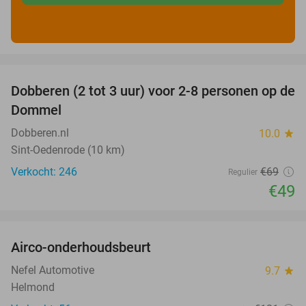
favorite_border
Dobberen (2 tot 3 uur) voor 2-8 personen op de
29%
Dommel
Dobberen.nl
10.0
star
Sint-Oedenrode (10 km)
Verkocht: 246
€69
Regulier
€49
favorite_border
Airco-onderhoudsbeurt
60%
Nefel Automotive
9.7
star
Helmond