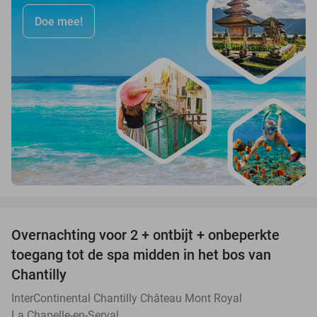
Doe mee!
favorite_border
Overnachting voor 2 + ontbijt + onbeperkte
25%
toegang tot de spa midden in het bos van
Chantilly
InterContinental Chantilly Château Mont Royal
La Chapelle-en-Serval