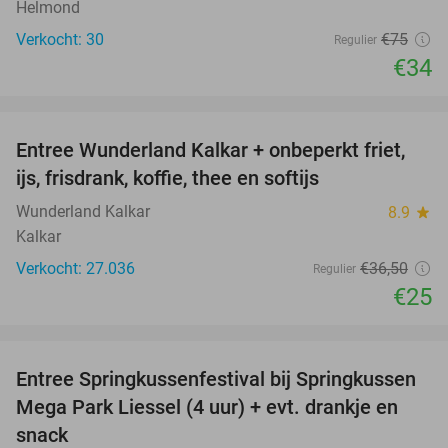
Helmond
Verkocht: 30
€75
Regulier
€34
favorite_border
Entree Wunderland Kalkar + onbeperkt friet,
32%
ijs, frisdrank, koffie, thee en softijs
Wunderland Kalkar
8.9
star
Kalkar
Verkocht: 27.036
€36
,50
Regulier
€25
favorite_border
Entree Springkussenfestival bij Springkussen
53%
Mega Park Liessel (4 uur) + evt. drankje en
snack