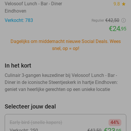
Velosoof Lunch - Bar - Diner
9.8
star
Eindhoven
Verkocht: 783
€42
,50
Regulier
€24
,95
Dagelijks om middernacht nieuwe Social Deals. Wees
snel, op = op!
In het kort
Culinair 3-gangen keuzediner bij Velosoof Lunch - Bar -
Diner in de iconische Steentjeskerk in hartje Eindhoven:
geniet van heerlijke gerechten op een unieke locatie
Selecteer jouw deal
Early bird (snelle kopers)
44%
€23
Verkocht: 250
€42
,50
,95