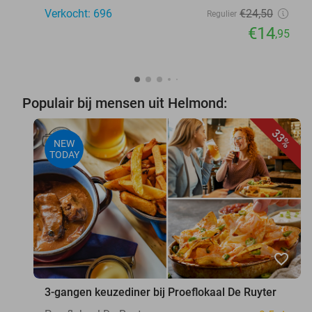
Verkocht: 696
€24
,50
Regulier
€14
,95
Populair bij mensen uit Helmond:
33%
NEW
TODAY
favorite_border
3-gangen keuzediner bij Proeflokaal De Ruyter