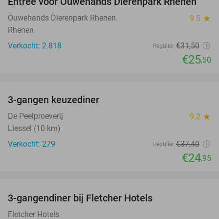
Entree voor Ouwehands Dierenpark Rhenen
19%
NEW
TODAY
Ouwehands Dierenpark Rhenen
9.5
star
Rhenen
Verkocht: 2.818
€31
,50
Regulier
€25
,50
favorite_border
3-gangen keuzediner
33%
De Peelproeverij
9.2
star
Liessel (10 km)
Verkocht: 279
€37
,40
Regulier
€24
,95
favorite_border
3-gangendiner bij Fletcher Hotels
42%
Fletcher Hotels