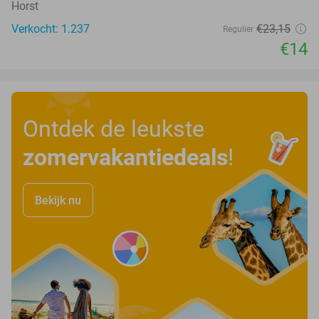
Horst
Verkocht: 1.237
€23
,15
Regulier
€14
Ontdek de leukste
zomervakantiedeals
!
Bekijk nu