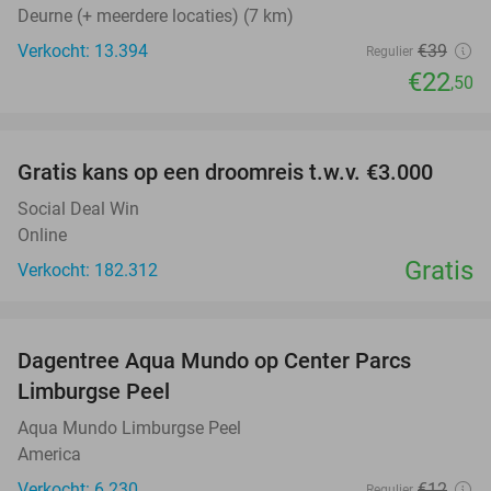
Deurne (+ meerdere locaties) (7 km)
Verkocht: 13.394
€39
Regulier
€22
,50
favorite_border
Gratis kans op een droomreis t.w.v. €3.000
Social Deal Win
Online
Gratis
Verkocht: 182.312
favorite_border
Dagentree Aqua Mundo op Center Parcs
33%
Limburgse Peel
Aqua Mundo Limburgse Peel
America
Verkocht: 6.230
€12
Regulier