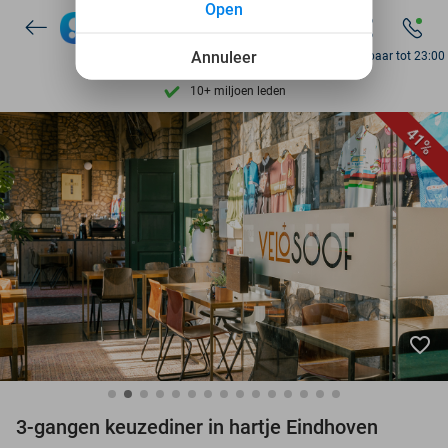
Open
7 dagen per week beschikbaar
10+ miljoen leden
Annuleer
Bereikbaar tot 23:00
9,4
op basis van
205.826 reviews
Ontdek 15.000+ deals
41%
7 dagen per week beschikbaar
10+ miljoen leden
favorite_border
3-gangen keuzediner in hartje Eindhoven