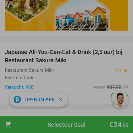
favorite_border
Japanse All-You-Can-Eat & Drink (2,5 uur) bij
13%
Restaurant Sakura Miki
Restaurant Sakura Miki
9.7
star
Beek en Donk
Verkocht: 988
€37
,95
Regulier
€32
,95
close
OPEN IN APP
favorite_border
100%
60 dagen luisterboeken en e-books (20
€24
shopping_cart
Selecteer deal
,95
luisteruren)