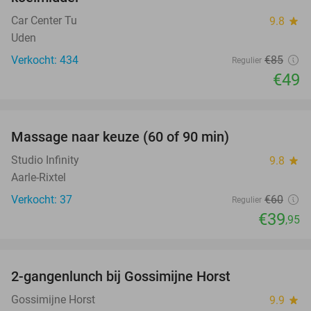
Car Center Tu
9.8
star
Uden
Verkocht: 434
€85
Regulier
€49
favorite_border
Massage naar keuze (60 of 90 min)
33%
Studio Infinity
9.8
star
Aarle-Rixtel
Verkocht: 37
€60
Regulier
€39
,95
favorite_border
2-gangenlunch bij Gossimijne Horst
40%
Gossimijne Horst
9.9
star