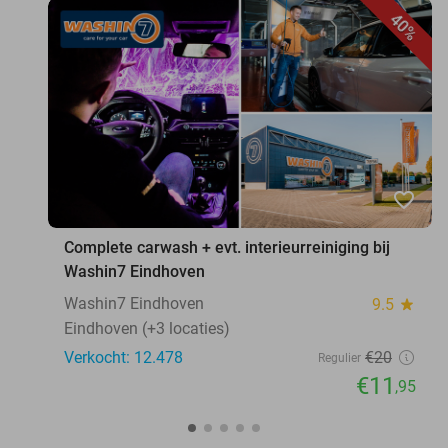
40%
favorite_border
Complete carwash + evt. interieurreiniging bij
Washin7 Eindhoven
Washin7 Eindhoven
9.5
star
Eindhoven (+3 locaties)
Verkocht: 12.478
€20
Regulier
€11
,95