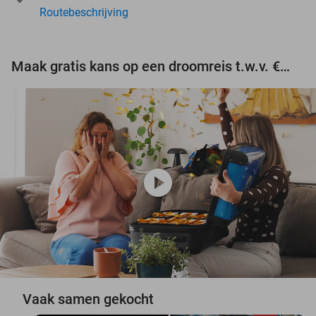
Routebeschrijving
Maak gratis kans op een droomreis t.w.v. €3.000!
play_circle
Vaak samen gekocht