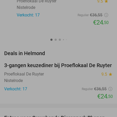
Proeflokaal De Ruyter
9.5
star
Nistelrode
Verkocht: 17
€36
,55
Regulier
€24
,50
favorite_border
Deals in Helmond
3-gangen keuzediner bij Proeflokaal De Ruyter
33%
NEW
TODAY
Proeflokaal De Ruyter
9.5
star
Nistelrode
Verkocht: 17
€36
,55
Regulier
€24
,50
favorite_border