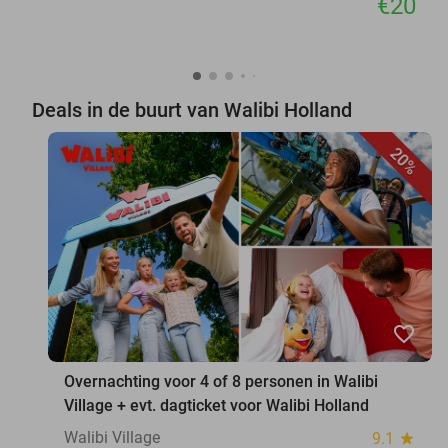
€20
Deals in de buurt van Walibi Holland
20%
favorite_border
Overnachting voor 4 of 8 personen in Walibi
Village + evt. dagticket voor Walibi Holland
Walibi Village
9.1
star