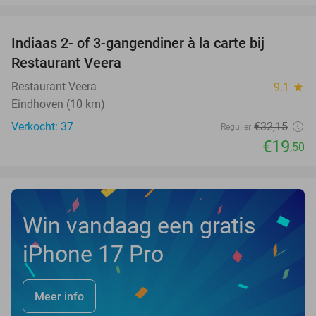
favorite_border
Indiaas 2- of 3-gangendiner à la carte bij
39%
NEW
Restaurant Veera
TODAY
Restaurant Veera
9.1
star
Eindhoven (10 km)
Verkocht: 37
€32
,15
Regulier
€19
,50
Win vandaag een gratis
iPhone 17 Pro
Meer info