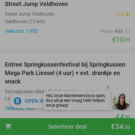
Street Jump Veldhoven
Street Jump Veldhoven
9.3
star
Veldhoven (15 km)
Verkocht: 1.953
€22
Regulier
€10
,95
favorite_border
Entree Springkussenfestival bij Springkussen
53%
Mega Park Liessel (4 uur) + evt. drankje en
snack
Springkussen Mega Park Liessel
Liessel (12 km)
close
OPEN IN APP
Verkocht: 408
€9
,50
Regulier
€4
,50
€34
favorite_border
shopping_cart
Selecteer deal
,50