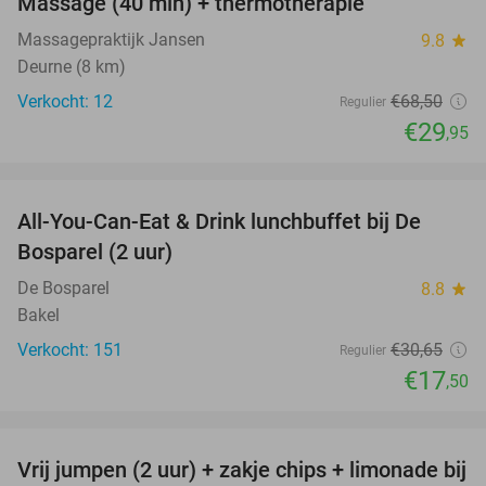
Massage (40 min) + thermotherapie
56%
Massagepraktijk Jansen
9.8
star
Deurne (8 km)
Verkocht: 12
€68
,50
Regulier
€29
,95
favorite_border
All-You-Can-Eat & Drink lunchbuffet bij De
43%
Bosparel (2 uur)
De Bosparel
8.8
star
Bakel
Verkocht: 151
€30
,65
Regulier
€17
,50
favorite_border
Vrij jumpen (2 uur) + zakje chips + limonade bij
50%