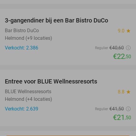
favorite_border
3-gangendiner bij een Bar Bistro DuCo
45%
Bar Bistro DuCo
9.0
star
Helmond (+9 locaties)
Verkocht: 2.386
€40
,60
Regulier
€22
,50
favorite_border
Entree voor BLUE Wellnessresorts
48%
BLUE Wellnessresorts
8.8
star
Helmond (+4 locaties)
Verkocht: 2.639
€41
,50
Regulier
€21
,50