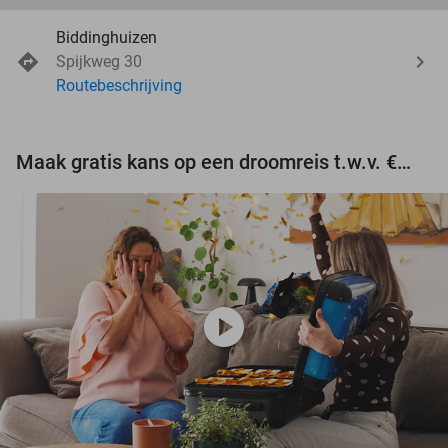
Biddinghuizen
Spijkweg 30
Routebeschrijving
Maak gratis kans op een droomreis t.w.v. €3.000!
play_circle