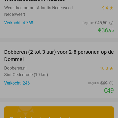
Wereldrestaurant Atlantis Nederweert
9.4
star
Nederweert
Verkocht: 4.768
€45
,50
Regulier
€36
,95
favorite_border
Dobberen (2 tot 3 uur) voor 2-8 personen op de
29%
Dommel
Dobberen.nl
10.0
star
Sint-Oedenrode (10 km)
Verkocht: 246
€69
Regulier
€49