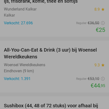
ijs, frisdrank, koffie, thee en softijs
Wunderland Kalkar
8.9
star
Kalkar
Verkocht: 27.696
€36
,50
Regulier
€25
favorite_border
All-You-Can-Eat & Drink (3 uur) bij Woensel
15%
Wereldkeukens
Woensel Wereldkeukens
9.3
star
Eindhoven (9 km)
Verkocht: 1.391
€53
,10
Regulier
€44
,95
favorite_border
Sushibox (44, 48 of 72 stuks) voor afhaal bij
45%