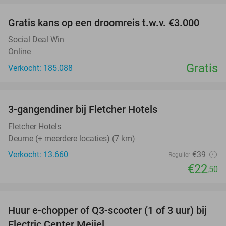
Gratis kans op een droomreis t.w.v. €3.000
Social Deal Win
Online
Gratis
Verkocht: 185.088
favorite_border
3-gangendiner bij Fletcher Hotels
42%
Fletcher Hotels
Deurne (+ meerdere locaties) (7 km)
Verkocht: 13.660
€39
Regulier
€22
,50
favorite_border
Huur e-chopper of Q3-scooter (1 of 3 uur) bij
38%
Electric Center Meijel