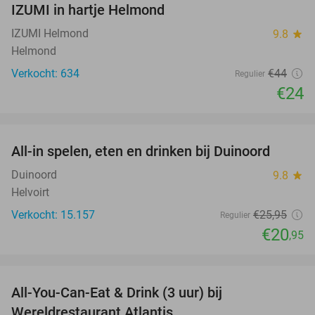
IZUMI in hartje Helmond
IZUMI Helmond
9.8
star
Helmond
Verkocht: 634
€44
Regulier
€24
favorite_border
All-in spelen, eten en drinken bij Duinoord
19%
Duinoord
9.8
star
Helvoirt
Verkocht: 15.157
€25
,95
Regulier
€20
,95
favorite_border
All-You-Can-Eat & Drink (3 uur) bij
19%
Wereldrestaurant Atlantis