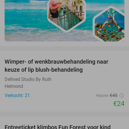
favorite_border
Wimper- of wenkbrauwbehandeling naar
47%
keuze of lip blush-behandeling
Defined Studio By Ruth
Helmond
Verkocht: 21
€45
Regulier
€24
favorite_border
Entreeticket klimbos Fun Forest voor kind