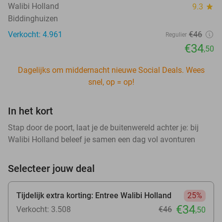
Walibi Holland
9.3
star
Biddinghuizen
Verkocht: 4.961
€46
Regulier
€34
,50
Dagelijks om middernacht nieuwe Social Deals. Wees
snel, op = op!
In het kort
Stap door de poort, laat je de buitenwereld achter je: bij
Walibi Holland beleef je samen een dag vol avonturen
Selecteer jouw deal
Tijdelijk extra korting: Entree Walibi Holland
25%
€34
Verkocht: 3.508
€46
,50