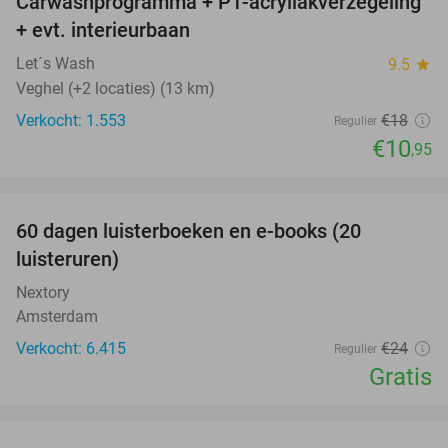
Carwashprogramma + P1-acryllakverzegeling
39%
+ evt. interieurbaan
Let´s Wash
9.5
star
Veghel (+2 locaties) (13 km)
Verkocht: 1.553
€18
Regulier
€10
,95
favorite_border
100%
60 dagen luisterboeken en e-books (20
luisteruren)
Nextory
Amsterdam
Verkocht: 6.415
€24
Regulier
Gratis
favorite_border