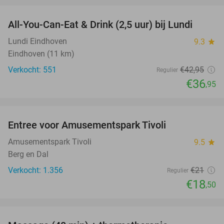
All-You-Can-Eat & Drink (2,5 uur) bij Lundi
14%
Lundi Eindhoven
9.3
star
Eindhoven (11 km)
Verkocht: 551
€42
,95
Regulier
€36
,95
favorite_border
Entree voor Amusementspark Tivoli
12%
Amusementspark Tivoli
9.5
star
Berg en Dal
Verkocht: 1.356
€21
Regulier
€18
,50
favorite_border