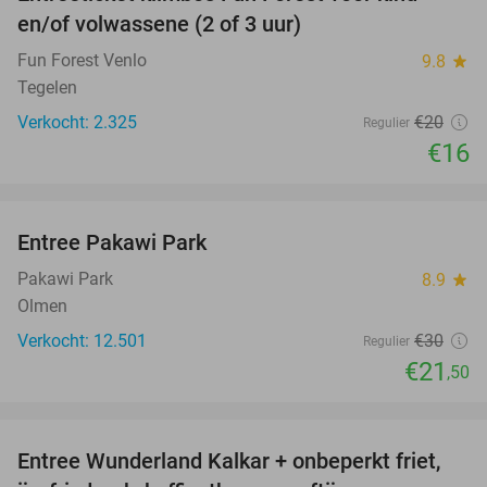
20%
en/of volwassene (2 of 3 uur)
Fun Forest Venlo
9.8
star
Tegelen
Verkocht: 2.325
€20
Regulier
€16
favorite_border
Entree Pakawi Park
28%
Pakawi Park
8.9
star
Olmen
Verkocht: 12.501
€30
Regulier
€21
,50
favorite_border
Entree Wunderland Kalkar + onbeperkt friet,
32%