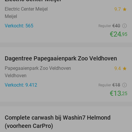
Electric Center Meijel
9.7
star
Meijel
Verkocht: 565
€40
Regulier
€24
,95
favorite_border
Dagentree Papegaaienpark Zoo Veldhoven
26%
Papegaaienpark Zoo Veldhoven
9.4
star
Veldhoven
Verkocht: 9.412
€18
Regulier
€13
,25
favorite_border
Complete carwash bij Washin7 Helmond
43%
(voorheen CarPro)