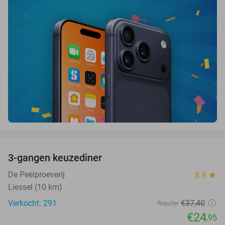
favorite_border
3-gangen keuzediner
33%
De Peelproeverij
8.9
star
Liessel (10 km)
Verkocht: 291
€37
,40
Regulier
€24
,95