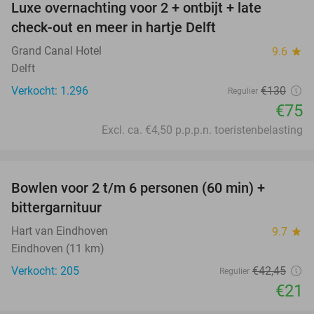
Luxe overnachting voor 2 + ontbijt + late
42%
check-out en meer in hartje Delft
Grand Canal Hotel
9.6
star
Delft
Verkocht: 1.296
€130
Regulier
€75
Excl. ca. €4,50 p.p.p.n. toeristenbelasting
favorite_border
Bowlen voor 2 t/m 6 personen (60 min) +
51%
bittergarnituur
Hart van Eindhoven
9.7
star
Eindhoven (11 km)
Verkocht: 205
€42
,45
Regulier
€21
favorite_border