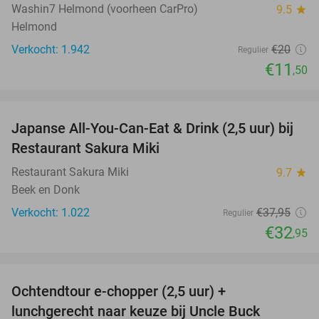
Washin7 Helmond (voorheen CarPro)
9.5
star
Helmond
Verkocht: 1.942
€20
Regulier
€11
,50
favorite_border
Japanse All-You-Can-Eat & Drink (2,5 uur) bij
13%
Restaurant Sakura Miki
Restaurant Sakura Miki
9.7
star
Beek en Donk
Verkocht: 1.022
€37
,95
Regulier
€32
,95
favorite_border
Ochtendtour e-chopper (2,5 uur) +
40%
lunchgerecht naar keuze bij Uncle Buck