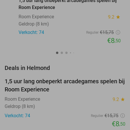
1,5 uur lang onbeperkt arcadegames spelen bij
Room Experience
Room Experience
9.2
star
Geldrop (8 km)
Verkocht: 74
€15
,75
Regulier
€8
,50
favorite_border
Deals in Helmond
1,5 uur lang onbeperkt arcadegames spelen bij
46%
NEW
Room Experience
TODAY
Room Experience
9.2
star
Geldrop (8 km)
Verkocht: 74
€15
,75
Regulier
€8
,50