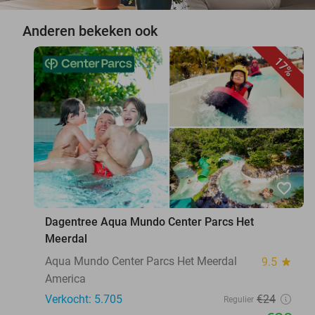
Anderen bekeken ook
17%
favorite_border
Dagentree Aqua Mundo Center Parcs Het
Meerdal
Aqua Mundo Center Parcs Het Meerdal
9.5
star
America
Verkocht: 5.705
€24
Regulier