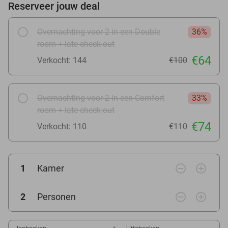
Reserveer jouw deal
Overnachting voor 2 in een Double
36%
room + late check-out
€64
Verkocht: 144
€100
Overnachting voor 2 in een Comfort
33%
room + late check-out
€74
Verkocht: 110
€110
remove_circle_outline
add_circle_outline
1
Kamer
remove_circle_outline
add_circle_outline
2
Personen