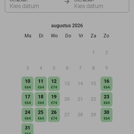
Inchecken
Uitchecken
Kies datum
Kies datum
augustus 2026
Ma
Di
Wo
Do
Vr
Za
Zo
1
2
3
4
5
6
7
8
9
10
11
12
16
13
14
15
€64
€64
€74
€64
17
18
19
23
20
21
22
€64
€64
€74
€64
24
25
26
30
27
28
29
€64
€64
€74
€64
31
€64