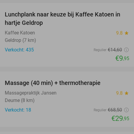
Lunchplank naar keuze bij Kaffee Katoen in
32%
hartje Geldrop
Kaffee Katoen
9.8
star
Geldrop (7 km)
Verkocht: 435
€14
,60
Regulier
€9
,95
favorite_border
Massage (40 min) + thermotherapie
56%
Massagepraktijk Jansen
9.8
star
Deurne (8 km)
Verkocht: 18
€68
,50
Regulier
€29
,95
favorite_border