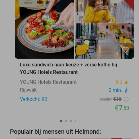
favorite_border
Luxe sandwich naar keuze + verse koffie bij
YOUNG Hotels Restaurant
YOUNG Hotels Restaurant
8.6
star
Rijswijk
0 min.
directions_walk
Verkocht: 92
€15
Regulier
€7
,50
Populair bij mensen uit Helmond: