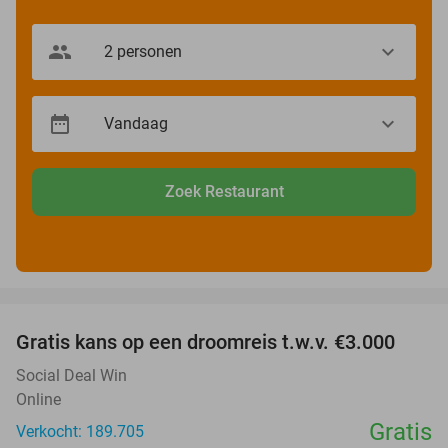
Zoek Restaurant
favorite_border
Gratis kans op een droomreis t.w.v. €3.000
Social Deal Win
Online
Gratis
Verkocht: 189.705