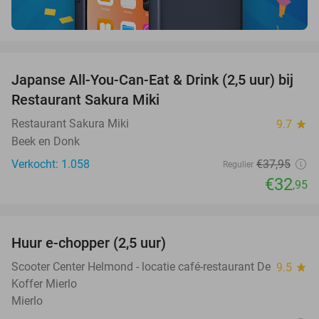
favorite_border
Japanse All-You-Can-Eat & Drink (2,5 uur) bij
13%
Restaurant Sakura Miki
Restaurant Sakura Miki
9.7
star
Beek en Donk
Verkocht: 1.058
€37
,95
Regulier
€32
,95
favorite_border
Huur e-chopper (2,5 uur)
25%
Scooter Center Helmond - locatie café-restaurant De
9.5
star
Koffer Mierlo
Mierlo