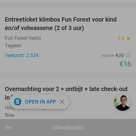
favorite_border
Entreeticket klimbos Fun Forest voor kind
20%
en/of volwassene (2 of 3 uur)
Fun Forest Venlo
9.8
star
Tegelen
Verkocht: 2.524
€20
Regulier
€16
favorite_border
Overnachting voor 2 + ontbijt + late check-out
41%
NEW
in hartje Bree
TODAY
close
OPEN IN APP
Hotel Brasserie Ingredi
8.9
star
Bree
Verkocht: 1
€168
Regulier
hotel
Uitverkocht!
Uitverkocht!
€99