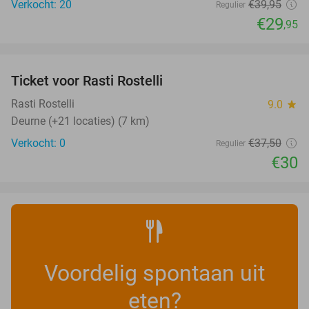
Verkocht: 20
€39
,95
Regulier
€29
,95
favorite_border
Ticket voor Rasti Rostelli
20%
NEW
TODAY
Rasti Rostelli
9.0
star
Deurne (+21 locaties) (7 km)
Verkocht: 0
€37
,50
Regulier
€30
Voordelig spontaan uit
eten?