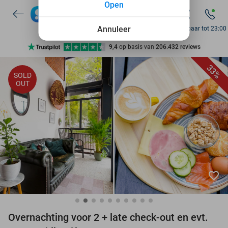
Open
7 dagen per week beschikbaar
10+ miljoen leden
Annuleer
Bereikbaar tot 23:00
9,4
op basis van
206.432 reviews
Ontdek 15.000+ deals
33%
SOLD
7 dagen per week beschikbaar
OUT
10+ miljoen leden
favorite_border
Overnachting voor 2 + late check-out en evt.