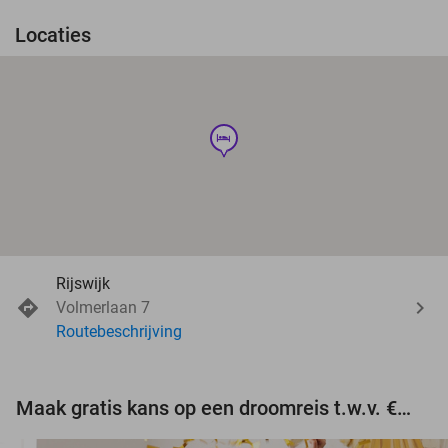
Locaties
hotel
Rijswijk
Volmerlaan 7
Routebeschrijving
Maak gratis kans op een droomreis t.w.v. €3.000!