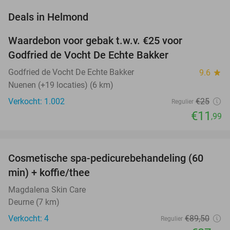
favorite_border
Deals in Helmond
Waardebon voor gebak t.w.v. €25 voor
52%
Godfried de Vocht De Echte Bakker
Godfried de Vocht De Echte Bakker
9.6
star
Nuenen (+19 locaties) (6 km)
Verkocht: 1.002
€25
Regulier
€11
,99
favorite_border
Cosmetische spa-pedicurebehandeling (60
58%
NEW
min) + koffie/thee
TODAY
Magdalena Skin Care
Deurne (7 km)
Verkocht: 4
€89
,50
Regulier