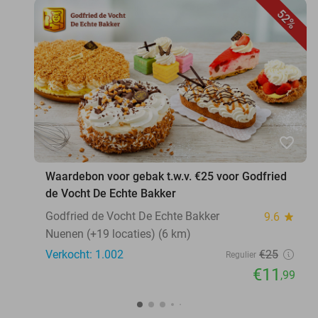
52%
favorite_border
Waardebon voor gebak t.w.v. €25 voor Godfried
de Vocht De Echte Bakker
Godfried de Vocht De Echte Bakker
9.6
star
Nuenen (+19 locaties) (6 km)
Verkocht: 1.002
€25
Regulier
€11
,99