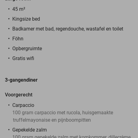
45 m²
Kingsize bed
Badkamer met bad, regendouche, wastafel en toilet
Föhn
Opbergruimte
Gratis wifi
3-gangendiner
Voorgerecht
Carpaccio
100 gram carpaccio met rucola, huisgemaakte
truffelmayonaise en pijnboompitten
Gepekelde zalm
100 gram gepekelde zalm met komkommer, dillecrème