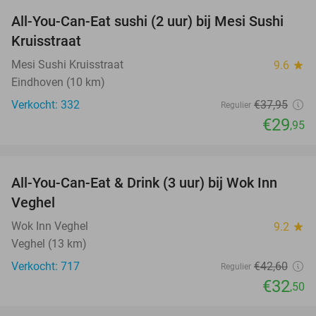
All-You-Can-Eat sushi (2 uur) bij Mesi Sushi
21%
Kruisstraat
Mesi Sushi Kruisstraat
9.6
star
Eindhoven (10 km)
Verkocht: 332
€37
,95
Regulier
€29
,95
favorite_border
All-You-Can-Eat & Drink (3 uur) bij Wok Inn
24%
Veghel
Wok Inn Veghel
9.2
star
Veghel (13 km)
Verkocht: 717
€42
,60
Regulier
€32
,50