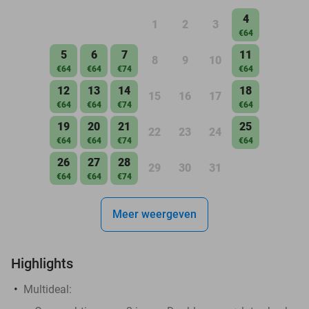
4
1
2
3
€64
5
6
7
11
8
9
10
€64
€64
€74
€64
12
13
14
18
15
16
17
€64
€64
€74
€64
19
20
21
25
22
23
24
€64
€64
€74
€64
26
27
28
29
30
31
€64
€64
€74
Meer weergeven
Highlights
Multideal: