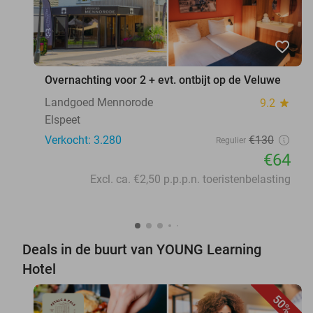
favorite_border
Overnachting voor 2 + evt. ontbijt op de Veluwe
Landgoed Mennorode
9.2
star
Elspeet
Verkocht: 3.280
€130
Regulier
€64
Excl. ca. €2,50 p.p.p.n. toeristenbelasting
Deals in de buurt van YOUNG Learning
Hotel
50%