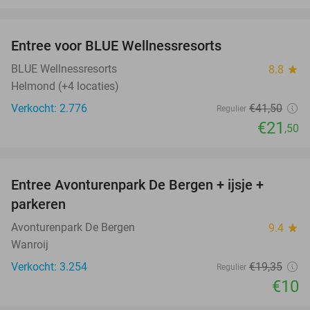
favorite_border
Entree voor BLUE Wellnessresorts
48%
BLUE Wellnessresorts
8.8
star
Helmond (+4 locaties)
Verkocht: 2.776
€41
,50
Regulier
€21
,50
favorite_border
Entree Avonturenpark De Bergen + ijsje +
48%
parkeren
Avonturenpark De Bergen
9.4
star
Wanroij
Verkocht: 3.254
€19
,35
Regulier
€10
favorite_border