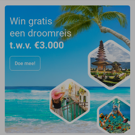
Win gratis
een droomreis
t.w.v. €3.000
Doe mee!