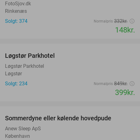
FotoSjov.dk
Rinkenæs
Solgt: 374
332kr.
Normalpris
148kr.
favorite_border
Løgstør Parkhotel
53%
Løgstør Parkhotel
Løgstør
Solgt: 234
849kr.
Normalpris
399kr.
favorite_border
Sommerdyne eller kølende hovedpude
38%
Anew Sleep ApS
København