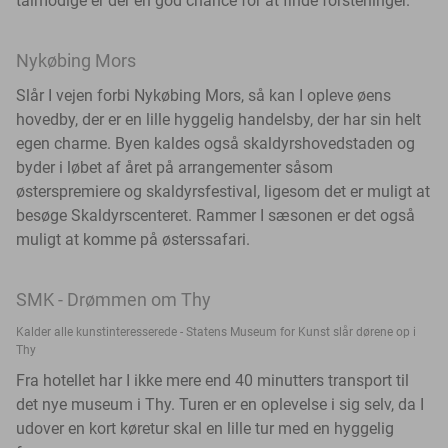
tålmodige er der en god chance for at finde forsteninger.
Nykøbing Mors
Slår I vejen forbi Nykøbing Mors, så kan I opleve øens
hovedby, der er en lille hyggelig handelsby, der har sin helt
egen charme. Byen kaldes også skaldyrshovedstaden og
byder i løbet af året på arrangementer såsom
østerspremiere og skaldyrsfestival, ligesom det er muligt at
besøge Skaldyrscenteret. Rammer I sæsonen er det også
muligt at komme på østerssafari.
SMK - Drømmen om Thy
Kalder alle kunstinteresserede - Statens Museum for Kunst slår dørene op i
Thy
Fra hotellet har I ikke mere end 40 minutters transport til
det nye museum i Thy. Turen er en oplevelse i sig selv, da I
udover en kort køretur skal en lille tur med en hyggelig