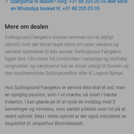
Spørgsmål til dealen? Ring: +31 88 205 05 05 eller send
en WhatsApp besked til: +31 88 205 05 05
Mere om dealen
Sallingsund Færgekro danner rammen om et dejligt
ophold, hvor der bliver taget hånd om jeres velvære og
serveret oplevelser til alle sanser.
Sallingsund Færgekro
ligger blot 100 meter fra Limfjorden i naturrige og idylliske
omgivelser, og værelserne har en smuk udsigt til fjorden og
den karakteristiske Sallingsundbro eller til Legind Bjerge.
Hos Sallingsund Færgekro er service ikke blot et ord, men
en oprigtig passion, som I vil mærke, så snart I træder
inden
for. I kan glæde jer til at nyde en middag med 3
serveringer og vinmenu, som sætter prikken over ï'et på et
skønt ophold. Med i dette ophold er der også inkluderet en
dagsbillet til Jesperhus Blomsterpark.