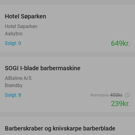
favorite_border
Hotel Søparken
Hotel Søparken
Aabybro
649kr.
Solgt: 0
favorite_border
SOGI I-blade barbermaskine
40%
AlBaline A/S
Brøndby
Solgt: 8
400kr.
Normalpris
239kr.
favorite_border
Barberskraber og knivskarpe barberblade
51%