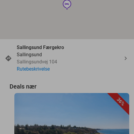
hotel
Sallingsund Færgekro
Sallingsund
Sallingsundvej 104
Rutebeskrivelse
Deals nær
36%