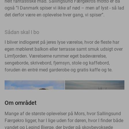
helt fantastiske mad. Sallingsund Færgekros motto er da
også ”I Danmark spiser vi ikke af nød – men af lyst - så lad
det derfor være en oplevelse hver gang, vi spiser”.
Sådan skal I bo
I bliver indlogeret på jeres lyse værelse, hvor de fleste har
egen møbleret balkon eller terrasse samt smuk udsigt over
Limfjorden. Værelserne rummer eget badeværelse,
sengeborde, skrivebord, fjernsyn, stole og kaffebord,
foruden én entré med garderobe og gratis kaffe og te.
Om området
Mange af de største oplevelser på Mors, hvor Sallingsund
Færgekro ligger, har I lige uden for døren, hvor I finder både
vandet og Legind Bjerge, der byder på skovbevoksede