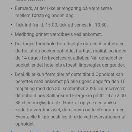
Bemærk, at der ikke er rengøring på værelserne
mellem første og anden dag.
Tjek ind fra kl. 15.00, tjek ud senest kl. 10.30.
Medbring printet værdibevis ved ankomst.
Der tages forbehold for udsolgte datoer. Vi anbefaler
derfor, at du booker opholdet hurtigst muligt, og inden
de 14 dages fortrydelsesret udløber. Når opholdet er
booket, er det hotellets afbestillingsregler, der gælder.
Deal.dk er kun formidler af dette tilbud.
Opholdet kan
benyttes med ankomst på alle ugens dage fra den 10.
maj til og med den 30. september 2026.
Du reserverer
dit ophold hos Sallingsund Færgekro på tlf.: 97 72 00
88 eller info@sfkro.dk. Husk at oplyse den unikke
kode fra værdibeviset, dato, navn og telefonnummer.
Eventuelle tilkøb bestilles direkte ved reservationen af
opholdet.