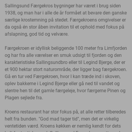
Sallingsund Færgekros bygninger har været i brug siden
1938, og man har i alle de år formået at bevare den ganske
særlige krostemning på stedet. Færgekroens omgivelser er
da også én stor åben invitation til et ophold med fokus på
afslapning, god tid og velvære.
Færgekroen er idyllisk beliggende 100 meter fra Limfjorden
og har fra alle værelser en smuk udsigt til fjorden og den
karakteristiske Sallingsundbro eller til Legind Bjerge, der er
et 900 hektar stort naturområde, der ligger bag færgekroen.
Gå en tur ved Færgekroen, hvor I kan træde ind i skoven,
oplev bakkerne i Legind Bjerge eller gå ned til vandet og
slentre hen til det gamle færgeleje, hvor færgerne Pinen og
Plagen sejlede fra.
Kroens restaurant har stor fokus på, at alle retter tilberedes
helt fra bunden. "God mad tager tid", men det er virkelig
ventetiden værd. Kroens køkken er nemlig kendt for dets