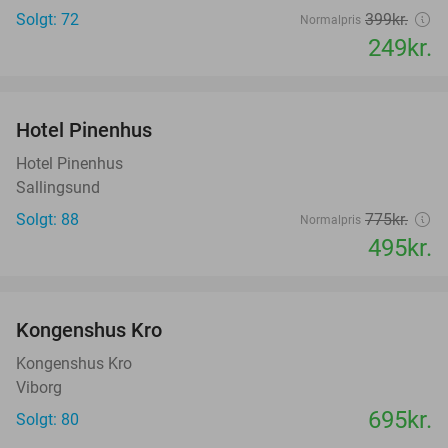
Solgt: 72
399kr.
Normalpris
249kr.
favorite_border
Hotel Pinenhus
36%
Hotel Pinenhus
Sallingsund
Solgt: 88
775kr.
Normalpris
495kr.
favorite_border
Kongenshus Kro
Kongenshus Kro
Viborg
695kr.
Solgt: 80