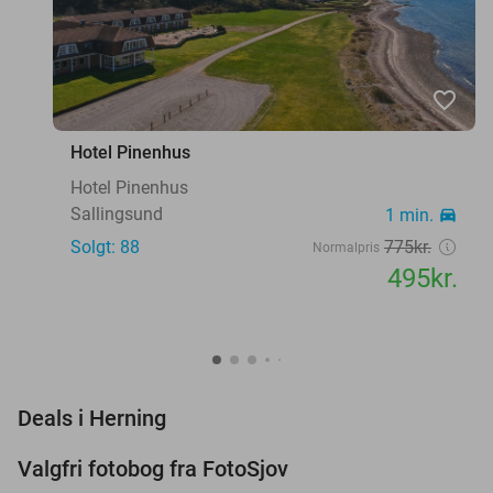
favorite_border
Hotel Pinenhus
Hotel Pinenhus
Sallingsund
1 min.
directions_car
Solgt: 88
775kr.
Normalpris
495kr.
favorite_border
Deals i Herning
Valgfri fotobog fra FotoSjov
55%