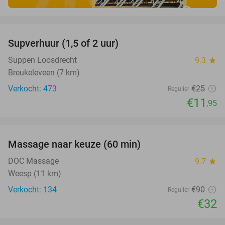
favorite_border
Supverhuur (1,5 of 2 uur)
52%
Suppen Loosdrecht
9.3
star
Breukeleveen (7 km)
Verkocht: 473
€25
Regulier
€11
,95
favorite_border
Massage naar keuze (60 min)
64%
DOC Massage
9.7
star
Weesp (11 km)
Verkocht: 134
€90
Regulier
€32
favorite_border