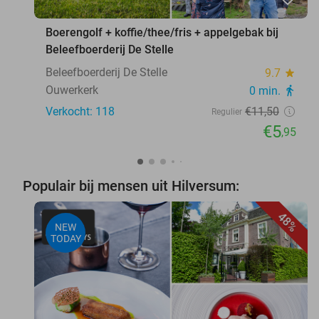
Boerengolf + koffie/thee/fris + appelgebak bij
Beleefboerderij De Stelle
Beleefboerderij De Stelle
9.7
star
Ouwerkerk
0 min.
directions_walk
Verkocht: 118
€11
,50
Regulier
€5
,95
Populair bij mensen uit Hilversum:
48%
NEW
TODAY