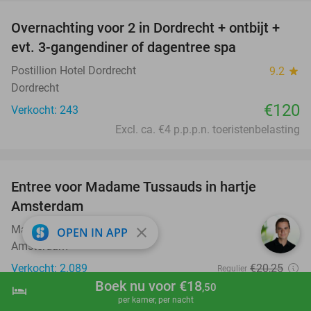
Overnachting voor 2 in Dordrecht + ontbijt +
evt. 3-gangendiner of dagentree spa
Postillion Hotel Dordrecht
9.2
star
Dordrecht
€120
Verkocht: 243
Excl. ca. €4 p.p.p.n. toeristenbelasting
favorite_border
Entree voor Madame Tussauds in hartje
19%
Amsterdam
Madame Tussauds
close
OPEN IN APP
Amsterdam
Verkocht: 2.089
€20
,25
Regulier
Boek nu voor €18
€16
,50
,50
hotel
shopping_cart
Boek nu
navigate_next
per kamer, per nacht
favorite_border