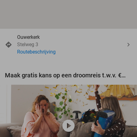
Ouwerkerk
Stelweg 3
Routebeschrijving
Maak gratis kans op een droomreis t.w.v. €3.000!
play_circle