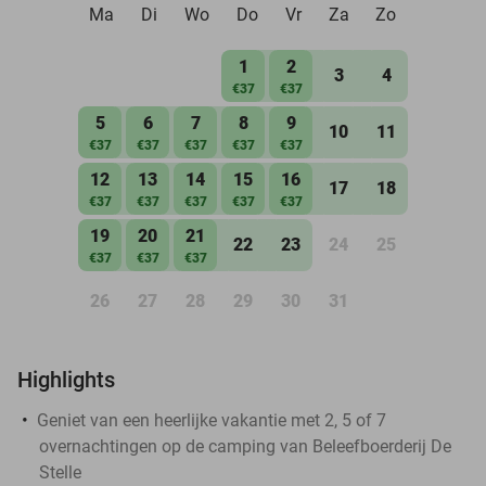
Ma
Di
Wo
Do
Vr
Za
Zo
1
2
3
4
€37
€37
5
6
7
8
9
10
11
€37
€37
€37
€37
€37
12
13
14
15
16
17
18
€37
€37
€37
€37
€37
19
20
21
22
23
24
25
€37
€37
€37
26
27
28
29
30
31
Highlights
Geniet van een heerlijke vakantie met 2, 5 of 7
overnachtingen op de camping van Beleefboerderij De
Stelle