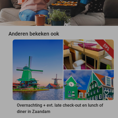
Anderen bekeken ook
59%
favorite_border
Overnachting + evt. late check-out en lunch of
diner in Zaandam