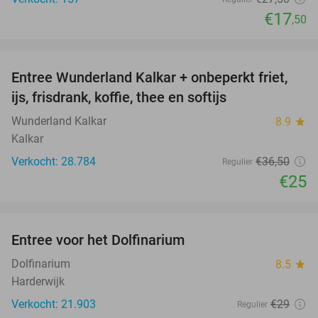
€17
,50
favorite_border
Entree Wunderland Kalkar + onbeperkt friet,
32%
ijs, frisdrank, koffie, thee en softijs
Wunderland Kalkar
8.9
star
Kalkar
Verkocht: 28.784
€36
,50
Regulier
€25
favorite_border
Entree voor het Dolfinarium
36%
Dolfinarium
8.5
star
Harderwijk
Verkocht: 21.903
€29
Regulier