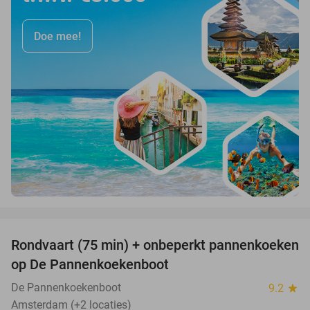
Doe mee!
favorite_border
Rondvaart (75 min) + onbeperkt pannenkoeken
30%
op De Pannenkoekenboot
De Pannenkoekenboot
9.2
star
Amsterdam (+2 locaties)