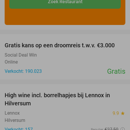
Zoek Restaurant
favorite_border
Gratis kans op een droomreis t.w.v. €3.000
Social Deal Win
Online
Gratis
Verkocht: 190.023
favorite_border
High wine incl. borrelhapjes bij Lennox in
36%
Hilversum
Lennox
9.9
star
Hilversum
Verkocht: 157
€27
,50
Regulier