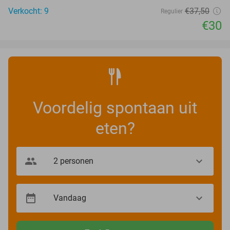
Verkocht: 9
€37
,50
Regulier
€30
Voordelig spontaan uit
eten?