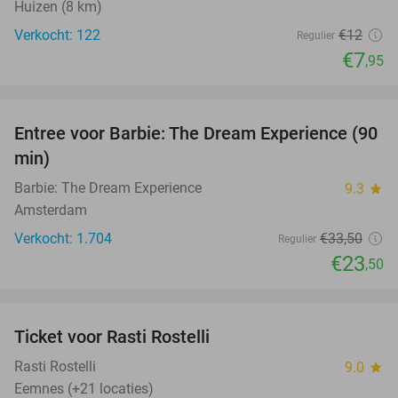
Huizen (8 km)
Verkocht: 122
€12
Regulier
€7
,95
favorite_border
Entree voor Barbie: The Dream Experience (90
30%
min)
Barbie: The Dream Experience
9.3
star
Amsterdam
Verkocht: 1.704
€33
,50
Regulier
€23
,50
favorite_border
Ticket voor Rasti Rostelli
20%
NEW
TODAY
Rasti Rostelli
9.0
star
Eemnes (+21 locaties)