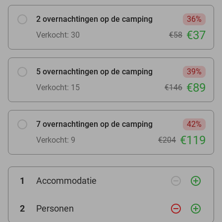
2 overnachtingen op de camping
36%
€37
Verkocht: 30
€58
5 overnachtingen op de camping
39%
€89
Verkocht: 15
€146
7 overnachtingen op de camping
42%
€119
Verkocht: 9
€204
remove_circle_outline
add_circle_outline
1
Accommodatie
remove_circle_outline
add_circle_outline
2
Personen