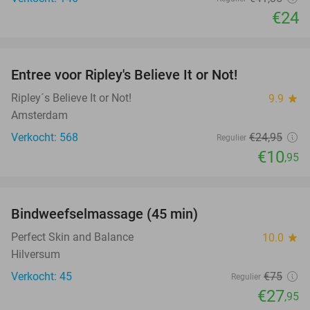
€24
favorite_border
Entree voor Ripley's Believe It or Not!
56%
Ripley´s Believe It or Not!
9.9
star
Amsterdam
Verkocht: 568
€24
,95
Regulier
€10
,95
favorite_border
Bindweefselmassage (45 min)
63%
Perfect Skin and Balance
10.0
star
Hilversum
Verkocht: 45
€75
Regulier
€27
,95