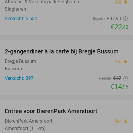
Attractie- & Vakantiepark Slagharen
8.8
star
Slagharen
Verkocht: 5.531
€37
,90
Regulier
€22
,40
favorite_border
2-gangendiner à la carte bij Bregje Bussum
12%
Bregje Bussum
9.6
star
Bussum
Verkocht: 897
€17
Regulier
€14
,95
favorite_border
Entree voor DierenPark Amersfoort
24%
DierenPark Amersfoort
9.4
star
Amersfoort (11 km)