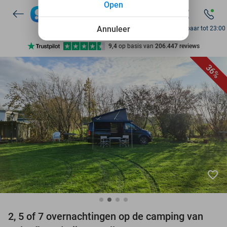
Open
7 dagen per week beschikbaar
10+ miljoen leden
Annuleer
Bereikbaar tot 23:00
9,4
op basis van
206.447 reviews
Ontdek 15.000+ deals
36%
7 dagen per week beschikbaar
10+ miljoen leden
favorite_border
2, 5 of 7 overnachtingen op de camping van