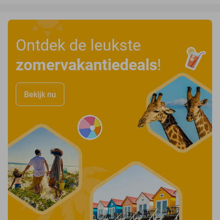
Ontdek de leukste
zomervakantiedeals
!
Bekijk nu