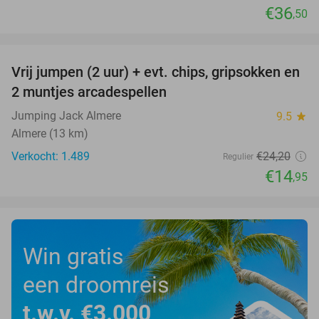
€36
,50
favorite_border
Vrij jumpen (2 uur) + evt. chips, gripsokken en
38%
2 muntjes arcadespellen
Jumping Jack Almere
9.5
star
Almere (13 km)
Verkocht: 1.489
€24
,20
Regulier
€14
,95
Win gratis
een droomreis
t.w.v. €3.000