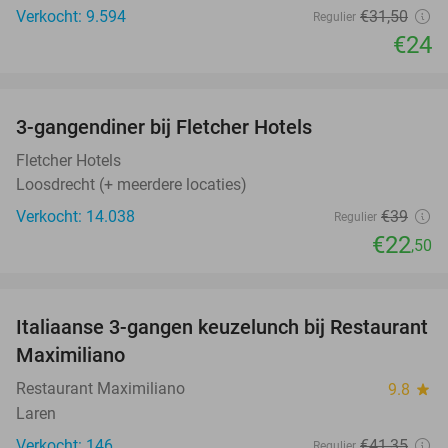
Verkocht: 9.594
€31
,50
Regulier
€24
favorite_border
3-gangendiner bij Fletcher Hotels
42%
Fletcher Hotels
Loosdrecht (+ meerdere locaties)
Verkocht: 14.038
€39
Regulier
€22
,50
favorite_border
Italiaanse 3-gangen keuzelunch bij Restaurant
42%
Maximiliano
Restaurant Maximiliano
9.8
star
Laren
Verkocht: 146
€41
,35
Regulier