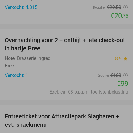
Verkocht: 4.815
€29
,50
Regulier
€20
,75
favorite_border
Overnachting voor 2 + ontbijt + late check-out
41%
NEW
in hartje Bree
TODAY
Hotel Brasserie Ingredi
8.9
star
Bree
Verkocht: 1
€168
Regulier
€99
Excl. ca. €3 p.p.p.n. toeristenbelasting
favorite_border
Entreeticket voor Attractiepark Slagharen +
41%
evt. snackmenu