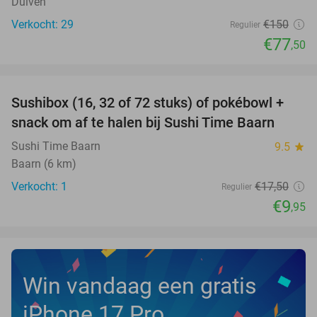
Duiven
Verkocht: 29
€150
Regulier
€77
,50
favorite_border
Sushibox (16, 32 of 72 stuks) of pokébowl +
43%
NEW
snack om af te halen bij Sushi Time Baarn
TODAY
Sushi Time Baarn
9.5
star
Baarn (6 km)
Verkocht: 1
€17
,50
Regulier
€9
,95
Win vandaag een gratis
iPhone 17 Pro