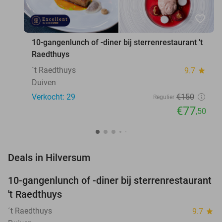
favorite_border
10-gangenlunch of -diner bij sterrenrestaurant 't
Raedthuys
´t Raedthuys
9.7
star
Duiven
Verkocht: 29
€150
Regulier
€77
,50
favorite_border
Deals in Hilversum
10-gangenlunch of -diner bij sterrenrestaurant
48%
NEW
't Raedthuys
TODAY
´t Raedthuys
9.7
star