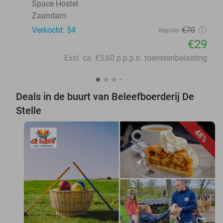
Space Hostel
Zaandam
Verkocht: 54
€70
Regulier
€29
Excl. ca. €5,60 p.p.p.n. toeristenbelasting
Deals in de buurt van Beleefboerderij De
Stelle
48%
favorite_border