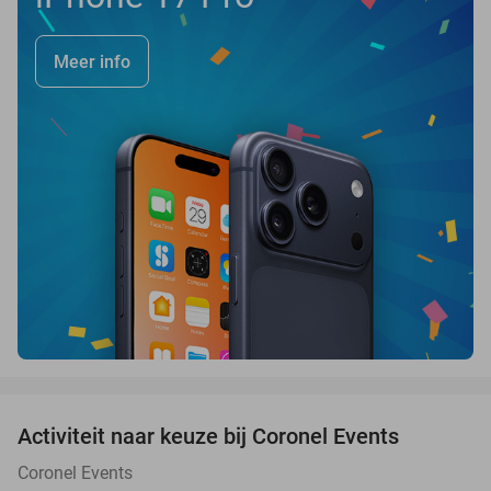
Meer info
favorite_border
Activiteit naar keuze bij Coronel Events
34%
Coronel Events