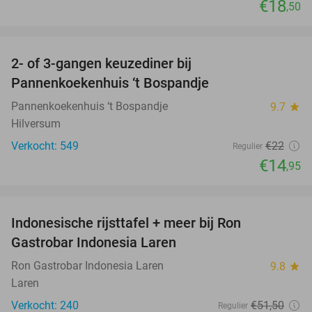
€18
,50
favorite_border
2- of 3-gangen keuzediner bij
32%
Pannenkoekenhuis ‘t Bospandje
Pannenkoekenhuis ‘t Bospandje
9.7
star
Hilversum
Verkocht: 549
€22
Regulier
€14
,95
favorite_border
Indonesische rijsttafel + meer bij Ron
29%
Gastrobar Indonesia Laren
Ron Gastrobar Indonesia Laren
9.8
star
Laren
Verkocht: 240
€51
,50
Regulier