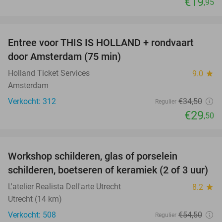
€19
,95
favorite_border
Entree voor THIS IS HOLLAND + rondvaart
14%
door Amsterdam (75 min)
Holland Ticket Services
9.0
star
Amsterdam
Verkocht: 312
€34
,50
Regulier
€29
,50
favorite_border
Workshop schilderen, glas of porselein
54%
schilderen, boetseren of keramiek (2 of 3 uur)
L'atelier Realista Dell'arte Utrecht
8.2
star
Utrecht (14 km)
Verkocht: 508
€54
,50
Regulier