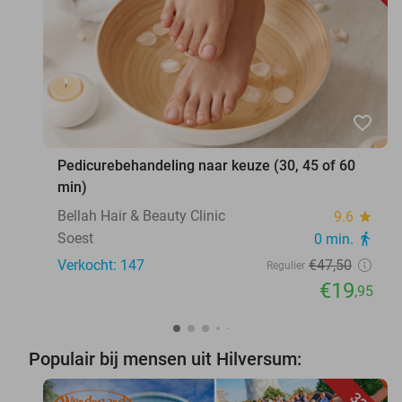
favorite_border
Pedicurebehandeling naar keuze (30, 45 of 60
min)
Bellah Hair & Beauty Clinic
9.6
star
Soest
0 min.
directions_walk
Verkocht: 147
€47
,50
Regulier
€19
,95
Populair bij mensen uit Hilversum: