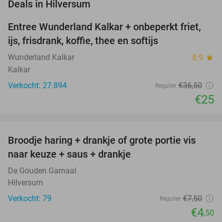
favorite_border
Deals in Hilversum
Entree Wunderland Kalkar + onbeperkt friet,
32%
ijs, frisdrank, koffie, thee en softijs
Wunderland Kalkar
8.9
star
Kalkar
Verkocht: 27.894
€36
,50
Regulier
€25
favorite_border
Broodje haring + drankje of grote portie vis
40%
naar keuze + saus + drankje
De Gouden Garnaal
Hilversum
Verkocht: 79
€7
,50
Regulier
€4
,50