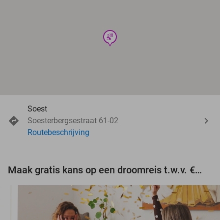
wellness
Soest
Soesterbergsestraat 61-02
Routebeschrijving
Maak gratis kans op een droomreis t.w.v. €3.000!