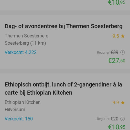
€10
,95
favorite_border
Dag- of avondentree bij Thermen Soesterberg
29%
Thermen Soesterberg
9.5
star
Soesterberg (11 km)
Verkocht: 4.222
€39
Regulier
€27
,50
favorite_border
Ethiopisch ontbijt, lunch of 2-gangendiner à la
45%
carte bij Ethiopian Kitchen
Ethiopian Kitchen
9.9
star
Hilversum
Verkocht: 150
€20
Regulier
€10
,95