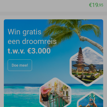
€19
,95
Win gratis
een droomreis
t.w.v. €3.000
Doe mee!