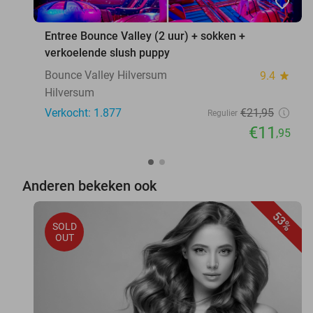
favorite_border
Entree Bounce Valley (2 uur) + sokken +
verkoelende slush puppy
Bounce Valley Hilversum
9.4
star
Hilversum
Verkocht: 1.877
€21
,95
Regulier
€11
,95
Anderen bekeken ook
53%
SOLD
OUT