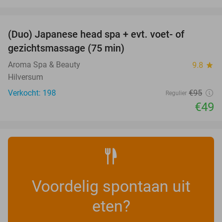
favorite_border
(Duo) Japanese head spa + evt. voet- of
48%
gezichtsmassage (75 min)
Aroma Spa & Beauty
9.8
star
Hilversum
Verkocht: 198
€95
Regulier
€49
Voordelig spontaan uit
eten?