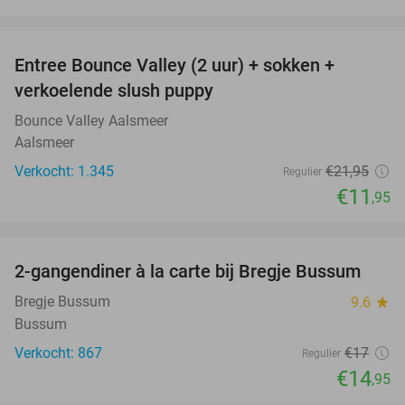
favorite_border
Entree Bounce Valley (2 uur) + sokken +
46%
verkoelende slush puppy
Bounce Valley Aalsmeer
Aalsmeer
Verkocht: 1.345
€21
,95
Regulier
€11
,95
favorite_border
2-gangendiner à la carte bij Bregje Bussum
12%
Bregje Bussum
9.6
star
Bussum
Verkocht: 867
€17
Regulier
€14
,95