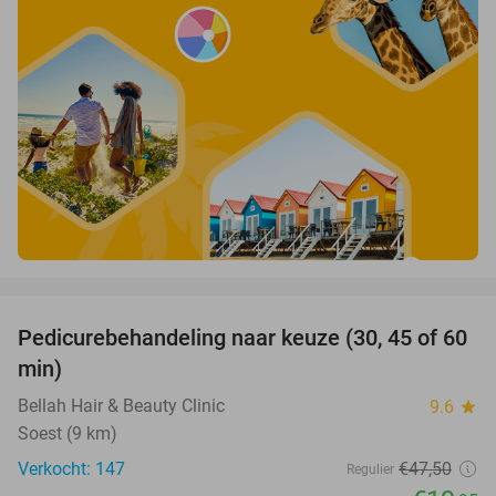
favorite_border
Pedicurebehandeling naar keuze (30, 45 of 60
58%
min)
Bellah Hair & Beauty Clinic
9.6
star
Soest (9 km)
Verkocht: 147
€47
,50
Regulier