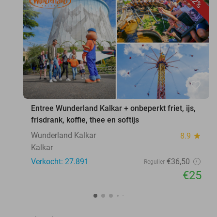
32%
favorite_border
Entree Wunderland Kalkar + onbeperkt friet, ijs,
frisdrank, koffie, thee en softijs
Wunderland Kalkar
8.9
star
Kalkar
Verkocht: 27.891
€36
,50
Regulier
€25