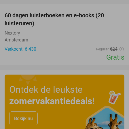
favorite_border
100%
60 dagen luisterboeken en e-books (20
luisteruren)
Nextory
Amsterdam
Verkocht: 6.430
€24
Regulier
Gratis
Ontdek de leukste
zomervakantiedeals
!
Bekijk nu