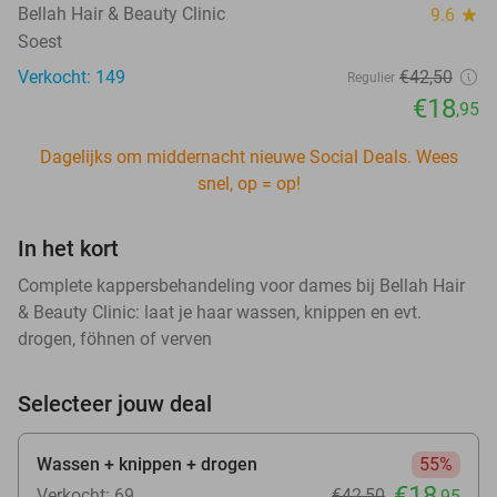
Bellah Hair & Beauty Clinic
9.6
star
Soest
Verkocht: 149
€42
,50
Regulier
€18
,95
Dagelijks om middernacht nieuwe Social Deals. Wees
snel, op = op!
In het kort
Complete kappersbehandeling voor dames bij Bellah Hair
& Beauty Clinic: laat je haar wassen, knippen en evt.
drogen, föhnen of verven
Selecteer jouw deal
Wassen + knippen + drogen
55%
€18
Verkocht: 69
€42
,50
,95