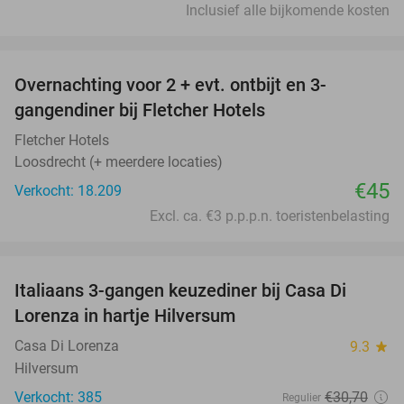
Inclusief alle bijkomende kosten
favorite_border
Overnachting voor 2 + evt. ontbijt en 3-
gangendiner bij Fletcher Hotels
Fletcher Hotels
Loosdrecht (+ meerdere locaties)
€45
Verkocht: 18.209
Excl. ca. €3 p.p.p.n. toeristenbelasting
favorite_border
Italiaans 3-gangen keuzediner bij Casa Di
35%
Lorenza in hartje Hilversum
Casa Di Lorenza
9.3
star
Hilversum
Verkocht: 385
€30
,70
Regulier