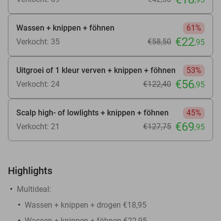
Wassen + knippen + föhnen
61%
€22
Verkocht: 35
€58
,50
,95
Uitgroei of 1 kleur verven + knippen + föhnen
53%
€56
Verkocht: 24
€122
,40
,95
Scalp high- of lowlights + knippen + föhnen
45%
€69
Verkocht: 21
€127
,75
,95
Highlights
Multideal:
Wassen + knippen + drogen €18,95
Wassen + knippen + föhnen €22,95