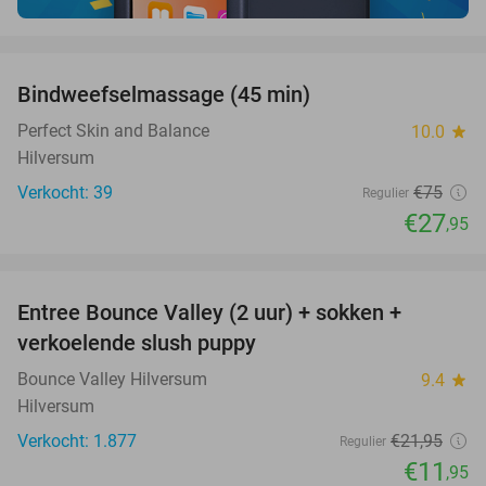
favorite_border
Bindweefselmassage (45 min)
63%
Perfect Skin and Balance
10.0
star
Hilversum
Verkocht: 39
€75
Regulier
€27
,95
favorite_border
Entree Bounce Valley (2 uur) + sokken +
46%
verkoelende slush puppy
Bounce Valley Hilversum
9.4
star
Hilversum
Verkocht: 1.877
€21
,95
Regulier
€11
,95