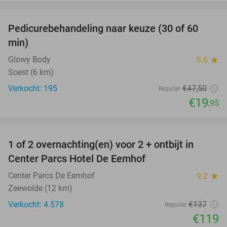
favorite_border
Pedicurebehandeling naar keuze (30 of 60
58%
min)
Glowy Body
9.6
star
Soest (6 km)
Verkocht: 195
€47
,50
Regulier
€19
,95
favorite_border
1 of 2 overnachting(en) voor 2 + ontbijt in
13%
Center Parcs Hotel De Eemhof
Center Parcs De Eemhof
9.2
star
Zeewolde (12 km)
Verkocht: 4.578
€137
Regulier
€119