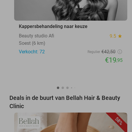
Kappersbehandeling naar keuze
Beauty studio Afi
9.5
star
Soest (6 km)
Verkocht: 72
€42
,50
Regulier
€19
,95
Deals in de buurt van Bellah Hair & Beauty
Clinic
58%