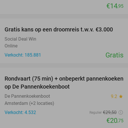
€14
,95
favorite_border
Gratis kans op een droomreis t.w.v. €3.000
Social Deal Win
Online
Gratis
Verkocht: 185.881
favorite_border
Rondvaart (75 min) + onbeperkt pannenkoeken
30%
op De Pannenkoekenboot
De Pannenkoekenboot
9.2
star
Amsterdam (+2 locaties)
Verkocht: 4.532
€29
,50
Regulier
€20
,75