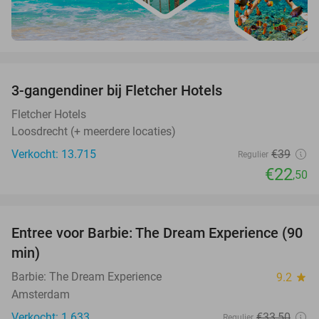
favorite_border
3-gangendiner bij Fletcher Hotels
42%
Fletcher Hotels
Loosdrecht (+ meerdere locaties)
Verkocht: 13.715
€39
Regulier
€22
,50
favorite_border
Entree voor Barbie: The Dream Experience (90
30%
min)
Barbie: The Dream Experience
9.2
star
Amsterdam
Verkocht: 1.633
€33
,50
Regulier