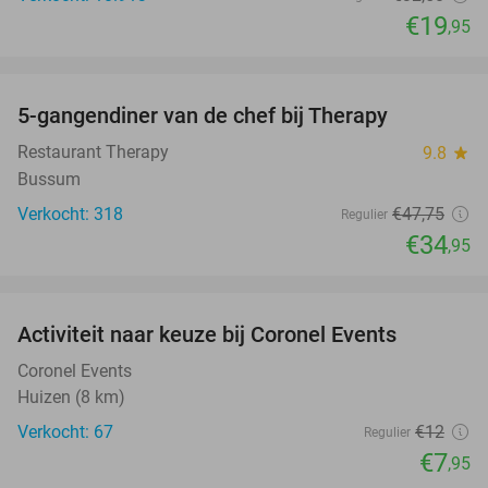
€19
,95
favorite_border
5-gangendiner van de chef bij Therapy
27%
Restaurant Therapy
9.8
star
Bussum
Verkocht: 318
€47
,75
Regulier
€34
,95
favorite_border
Activiteit naar keuze bij Coronel Events
34%
Coronel Events
Huizen (8 km)
Verkocht: 67
€12
Regulier
€7
,95