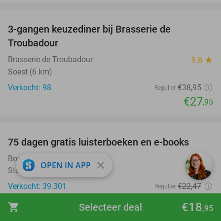
favorite_border
3-gangen keuzediner bij Brasserie de
28%
Troubadour
Brasserie de Troubadour
9.8
star
Soest (6 km)
Verkocht: 98
€38
,95
Regulier
€27
,95
favorite_border
100%
75 dagen gratis luisterboeken en e-books
BookBeat
close
OPEN IN APP
Stockholm
Verkocht: 39.301
€22
,47
Regulier
Gratis
€18
shopping_cart
Selecteer deal
,95
favorite_border