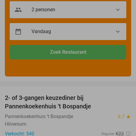
Zoek Restaurant
favorite_border
2- of 3-gangen keuzediner bij
32%
Pannenkoekenhuis ‘t Bospandje
Pannenkoekenhuis ‘t Bospandje
9.7
star
Hilversum
Verkocht: 540
€22
Regulier