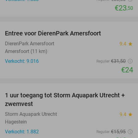
€23
,50
favorite_border
Entree voor DierenPark Amersfoort
24%
DierenPark Amersfoort
9.4
star
Amersfoort (11 km)
Verkocht: 9.016
€31
,50
Regulier
€24
favorite_border
1 uur toegang tot Storm Aquapark Utrecht +
31%
zwemvest
Storm Aquapark Utrecht
9.4
star
Hagestein
Verkocht: 1.882
€15
,95
Regulier