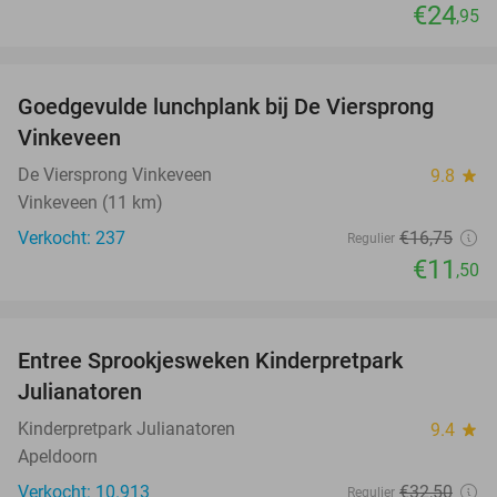
€24
,95
favorite_border
Goedgevulde lunchplank bij De Viersprong
31%
Vinkeveen
De Viersprong Vinkeveen
9.8
star
Vinkeveen (11 km)
Verkocht: 237
€16
,75
Regulier
€11
,50
favorite_border
Entree Sprookjesweken Kinderpretpark
39%
Julianatoren
Kinderpretpark Julianatoren
9.4
star
Apeldoorn
Verkocht: 10.913
€32
,50
Regulier