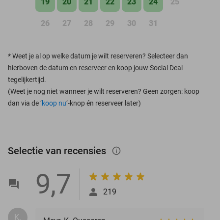
19
20
21
22
23
24
25
26
27
28
29
30
31
*
Weet je al op welke datum je wilt reserveren? Selecteer dan
hierboven de datum en reserveer en koop jouw Social Deal
tegelijkertijd.
(Weet je nog niet wanneer je wilt reserveren? Geen zorgen: koop
dan via de ‘
koop nu
’-knop én reserveer later)
Selectie van recensies
info_outlined
9,7
219
K.