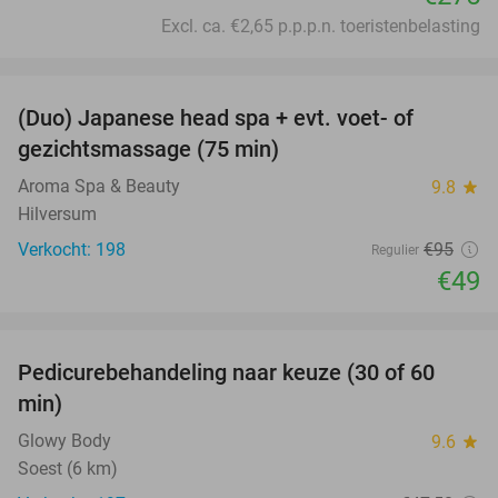
Excl. ca. €2,65 p.p.p.n. toeristenbelasting
favorite_border
(Duo) Japanese head spa + evt. voet- of
48%
gezichtsmassage (75 min)
Aroma Spa & Beauty
9.8
star
Hilversum
Verkocht: 198
€95
Regulier
€49
favorite_border
Pedicurebehandeling naar keuze (30 of 60
58%
min)
Glowy Body
9.6
star
Soest (6 km)