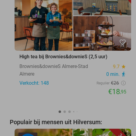
favorite_border
High tea bij Brownies&downieS (2,5 uur)
Brownies&downieS Almere-Stad
9.7
star
Almere
0 min.
directions_walk
Verkocht: 148
€26
Regulier
€18
,95
Populair bij mensen uit Hilversum: