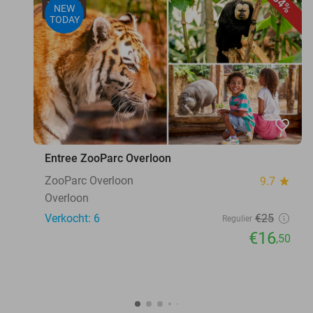
34%
NEW
TODAY
favorite_border
Entree ZooParc Overloon
ZooParc Overloon
9.7
star
Overloon
Verkocht: 6
€25
Regulier
€16
,50