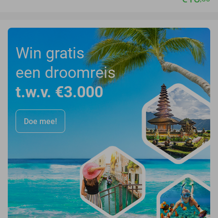
Win gratis
een droomreis
t.w.v. €3.000
Doe mee!