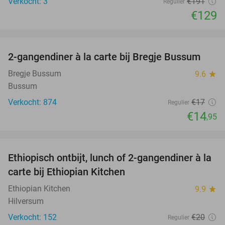
Verkocht: 3
€191
Regulier
€129
favorite_border
2-gangendiner à la carte bij Bregje Bussum
12%
Bregje Bussum
9.6
star
Bussum
Verkocht: 874
€17
Regulier
€14
,95
favorite_border
Ethiopisch ontbijt, lunch of 2-gangendiner à la
45%
carte bij Ethiopian Kitchen
Ethiopian Kitchen
9.9
star
Hilversum
Verkocht: 152
€20
Regulier