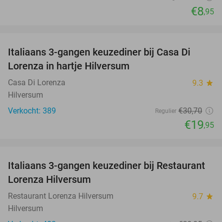
€8
,95
favorite_border
Italiaans 3-gangen keuzediner bij Casa Di
35%
Lorenza in hartje Hilversum
Casa Di Lorenza
9.3
star
Hilversum
Verkocht: 389
€30
,70
Regulier
€19
,95
favorite_border
Italiaans 3-gangen keuzediner bij Restaurant
33%
Lorenza Hilversum
Restaurant Lorenza Hilversum
9.7
star
Hilversum