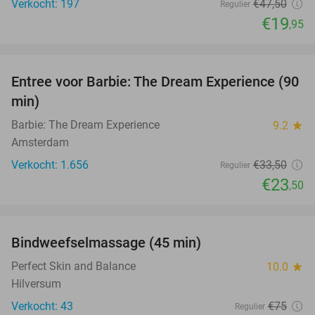
Verkocht: 197
€47
,50
Regulier
€19
,95
favorite_border
Entree voor Barbie: The Dream Experience (90
30%
min)
Barbie: The Dream Experience
9.2
star
Amsterdam
Verkocht: 1.656
€33
,50
Regulier
€23
,50
favorite_border
Bindweefselmassage (45 min)
63%
Perfect Skin and Balance
10.0
star
Hilversum
Verkocht: 43
€75
Regulier