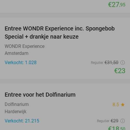
€27
,95
favorite_border
Entree WONDR Experience inc. Spongebob
27%
Special + drankje naar keuze
WONDR Experience
Amsterdam
Verkocht: 1.028
€31
,50
Regulier
€23
favorite_border
Entree voor het Dolfinarium
36%
Dolfinarium
8.5
star
Harderwijk
Verkocht: 21.215
€29
Regulier
€18
,50