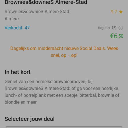
Brownies&downieS Almere-Stad
Brownies&downieS Almere-Stad
9.7
star
Almere
Verkocht: 47
€9
Regulier
€6
,50
Dagelijks om middernacht nieuwe Social Deals. Wees
snel, op = op!
In het kort
Geniet van een hemelse brownieproeverij bij
Brownies&downieS Almere-Stad: of ga voor een heerlijke
lunch- of borrelplank met een soepje, bitterbal, brownie of
blondie en meer
Selecteer jouw deal