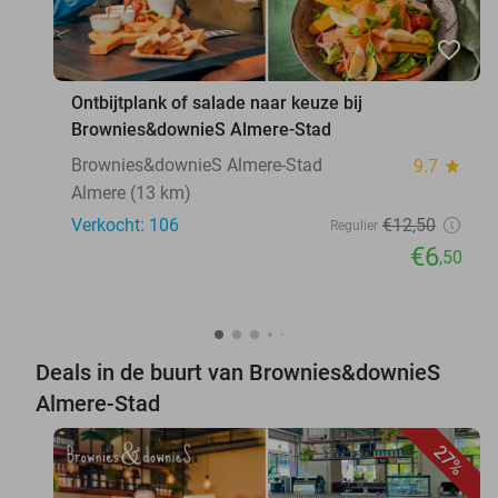
favorite_border
Ontbijtplank of salade naar keuze bij
Brownies&downieS Almere-Stad
Brownies&downieS Almere-Stad
9.7
star
Almere (13 km)
Verkocht: 106
€12
,50
Regulier
€6
,50
Deals in de buurt van Brownies&downieS
Almere-Stad
27%