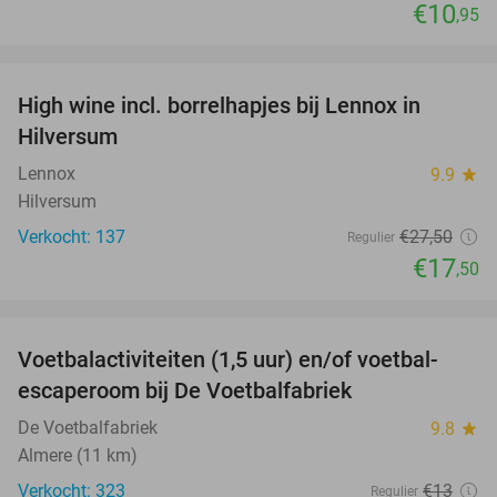
€10
,95
favorite_border
High wine incl. borrelhapjes bij Lennox in
36%
Hilversum
Lennox
9.9
star
Hilversum
Verkocht: 137
€27
,50
Regulier
€17
,50
favorite_border
Voetbalactiviteiten (1,5 uur) en/of voetbal-
31%
escaperoom bij De Voetbalfabriek
De Voetbalfabriek
9.8
star
Almere (11 km)
Verkocht: 323
€13
Regulier