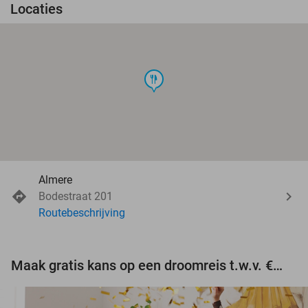
Locaties
food
Almere
Bodestraat 201
Routebeschrijving
Maak gratis kans op een droomreis t.w.v. €3.000!