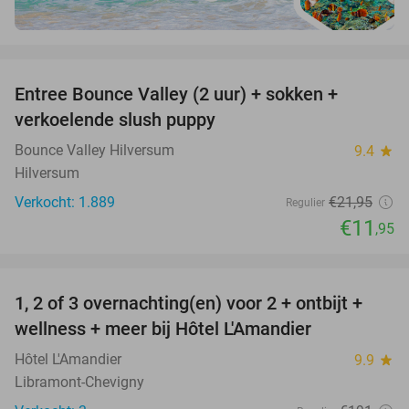
favorite_border
Entree Bounce Valley (2 uur) + sokken +
46%
verkoelende slush puppy
Bounce Valley Hilversum
9.4
star
Hilversum
Verkocht: 1.889
€21
,95
Regulier
€11
,95
favorite_border
1, 2 of 3 overnachting(en) voor 2 + ontbijt +
32%
NEW
wellness + meer bij Hôtel L'Amandier
TODAY
Hôtel L'Amandier
9.9
star
Libramont-Chevigny