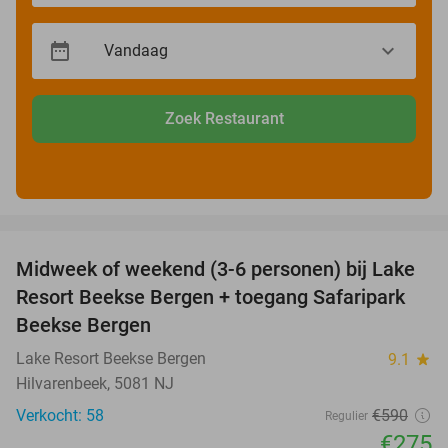
Zoek Restaurant
favorite_border
Midweek of weekend (3-6 personen) bij Lake
53%
Resort Beekse Bergen + toegang Safaripark
Beekse Bergen
Lake Resort Beekse Bergen
9.1
star
Hilvarenbeek, 5081 NJ
Verkocht: 58
€590
Regulier
€275