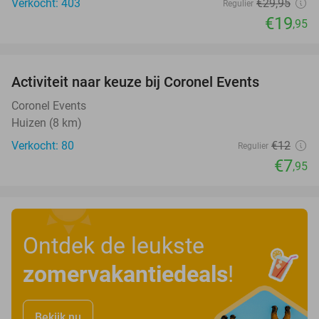
Verkocht: 403
€29
,95
Regulier
€19
,95
favorite_border
Activiteit naar keuze bij Coronel Events
34%
Coronel Events
Huizen (8 km)
Verkocht: 80
€12
Regulier
€7
,95
Ontdek de leukste
zomervakantiedeals
!
Bekijk nu