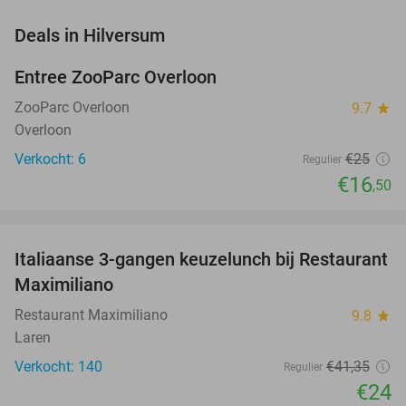
favorite_border
Deals in Hilversum
Entree ZooParc Overloon
34%
NEW
TODAY
ZooParc Overloon
9.7
star
Overloon
Verkocht: 6
€25
Regulier
€16
,50
favorite_border
Italiaanse 3-gangen keuzelunch bij Restaurant
42%
Maximiliano
Restaurant Maximiliano
9.8
star
Laren
Verkocht: 140
€41
,35
Regulier
€24