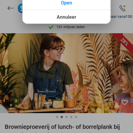
Open
7 dagen per week beschikbaar
10+ miljoen leden
Annuleer
Bereikbaar vanaf 08
9,4
op basis van
206.261 reviews
Ontdek 15.000+ deals
28%
7 dagen per week beschikbaar
10+ miljoen leden
favorite_border
Brownieproeverij of lunch- of borrelplank bij