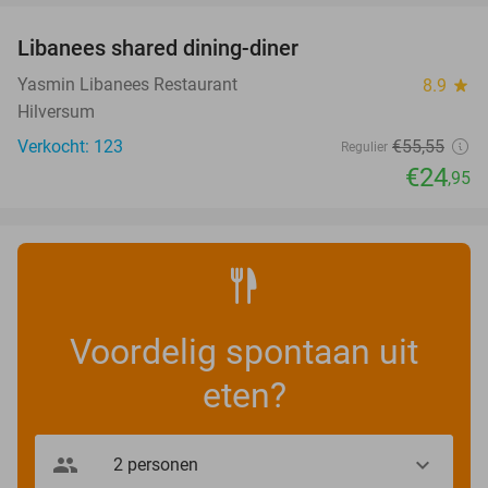
Libanees shared dining-diner
55%
Yasmin Libanees Restaurant
8.9
star
Hilversum
Verkocht: 123
€55
,55
Regulier
€24
,95
Voordelig spontaan uit
eten?