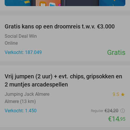
favorite_border
Gratis kans op een droomreis t.w.v. €3.000
Social Deal Win
Online
Gratis
Verkocht: 187.049
favorite_border
Vrij jumpen (2 uur) + evt. chips, gripsokken en
38%
2 muntjes arcadespellen
Jumping Jack Almere
9.5
star
Almere (13 km)
Verkocht: 1.450
€24
,20
Regulier
€14
,95
favorite_border