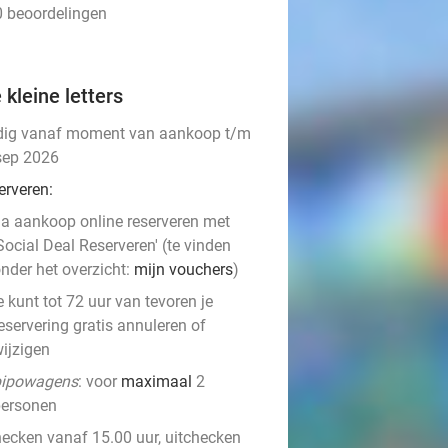
0 beoordelingen
 kleine letters
dig vanaf moment van aankoop t/m
sep 2026
erveren:
a aankoop online reserveren met
Social Deal Reserveren' (te vinden
nder het overzicht:
mijn vouchers
)
e kunt tot 72 uur van tevoren je
eservering gratis annuleren of
ijzigen
pipowagens
: voor
maximaal
2
personen
hecken vanaf 15.00 uur, uitchecken