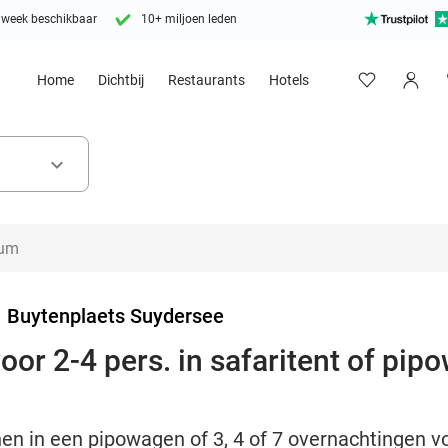
 week beschikbaar
10+ miljoen leden
Home
Dichtbij
Restaurants
Hotels
keyboard_arrow_down
>
Buytenplaets Suydersee
oor 2-4 pers. in safaritent of pip
nen in een pipowagen of 3, 4 of 7 overnachtingen 