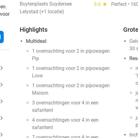
Buytenplaets Suydersee
9.6
star
Perfect • 16
den.
Lelystad (+1 locatie)
 voor
Highlights
Grote
l
Multideal:
Gel
30 
1 overnachting voor 2 in pipowagen
Pip
Res
ard_arrow_right
1 overnachting voor 2 in pipowagen
n
Love
'
o
ard_arrow_right
1 overnachting voor 2 in pipowagen
Maison
j
r
ard_arrow_right
3 overnachtingen voor 4 in een
w
safaritent
ard_arrow_right
4 overnachtingen voor 4 in een
safaritent
ard_arrow_right
Inc
7 overnachtingen voor 4 in een