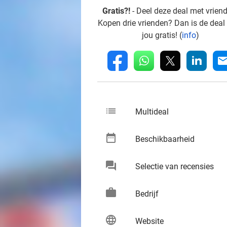
Gratis?!
- Deel deze deal met vrien
Kopen drie vrienden? Dan is de deal
jou gratis! (
info
)
whatsapp
linkedin
fb
mai
list
keybo
Multideal
date_range
keybo
Beschikbaarheid
chat
keybo
Selectie van recensies
work
keybo
Bedrijf
language
keybo
Website