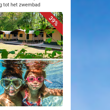
ng tot het zwembad
39%
favorite_border