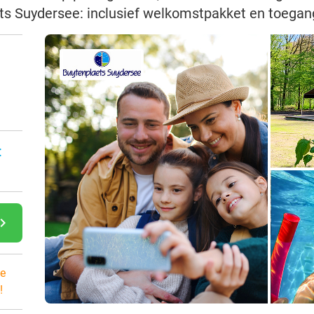
aets Suydersee: inclusief welkomstpakket en toega
:
gate_next
e
!