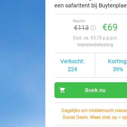
een safaritent bij Buytenpl
Regulier
€69
€113
Excl. ca. €3,10 p.p.p.n.
toeristenbelasting
Verkocht:
Korting
224
39%
shopping_cart
Boek nu
navi
Dagelijks om middernacht nieuw
Social Deals. Wees snel, op = op