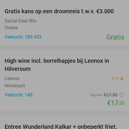
Gratis kans op een droomreis t.w.v. €3.000
Social Deal Win
Online
Gratis
Verkocht: 189.453
favorite_border
High wine incl. borrelhapjes bij Lennox in
36%
Hilversum
Lennox
9.9
star
Hilversum
Verkocht: 148
€27
,50
Regulier
€17
,50
favorite_border
Entree Wunderland Kalkar + onbeperkt friet,
32%