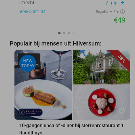
Utrecht
7 min.
directions_walk
Verkocht: 44
€75
Regulier
€49
Populair bij mensen uit Hilversum:
48%
NEW
TODAY
favorite_border
10-gangenlunch of -diner bij sterrenrestaurant 't
Raedthuys