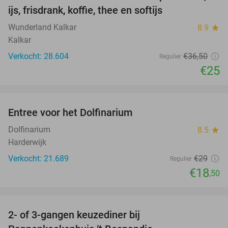
ijs, frisdrank, koffie, thee en softijs
Wunderland Kalkar
8.9
star
Kalkar
Verkocht: 28.604
€36
,50
Regulier
€25
favorite_border
Entree voor het Dolfinarium
36%
Dolfinarium
8.5
star
Harderwijk
Verkocht: 21.689
€29
Regulier
€18
,50
favorite_border
2- of 3-gangen keuzediner bij
32%