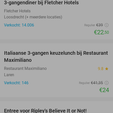
3-gangendiner bij Fletcher Hotels
42%
Fletcher Hotels
Loosdrecht (+ meerdere locaties)
Verkocht: 14.006
€39
Regulier
€22
,50
favorite_border
Italiaanse 3-gangen keuzelunch bij Restaurant
42%
Maximiliano
Restaurant Maximiliano
9.8
star
Laren
Verkocht: 146
€41
,35
Regulier
€24
favorite_border
Entree voor Ripley's Believe It or Not!
56%