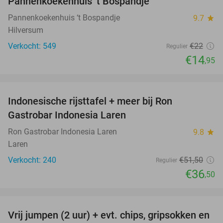
Pannenkoekenhuis ‘t Bospandje
Pannenkoekenhuis ‘t Bospandje
9.7
star
Hilversum
Verkocht: 549
€22
Regulier
€14
,95
favorite_border
Indonesische rijsttafel + meer bij Ron
29%
Gastrobar Indonesia Laren
Ron Gastrobar Indonesia Laren
9.8
star
Laren
Verkocht: 240
€51
,50
Regulier
€36
,50
favorite_border
Vrij jumpen (2 uur) + evt. chips, gripsokken en
38%