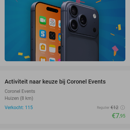
favorite_border
Activiteit naar keuze bij Coronel Events
34%
Coronel Events
Huizen (8 km)
Verkocht: 115
€12
Regulier
€7
,95
favorite_border