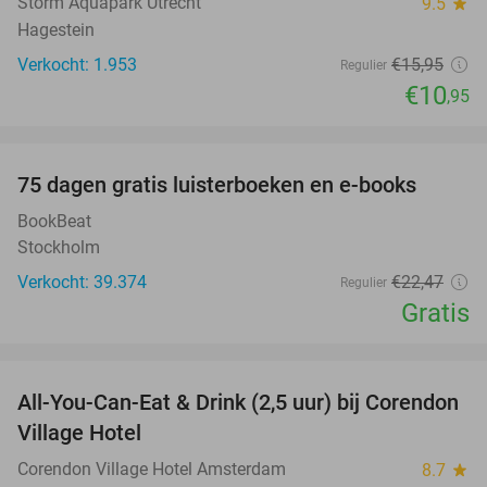
Storm Aquapark Utrecht
9.5
star
Hagestein
Verkocht: 1.953
€15
,95
Regulier
€10
,95
favorite_border
100%
75 dagen gratis luisterboeken en e-books
BookBeat
Stockholm
Verkocht: 39.374
€22
,47
Regulier
Gratis
favorite_border
All-You-Can-Eat & Drink (2,5 uur) bij Corendon
37%
Village Hotel
Corendon Village Hotel Amsterdam
8.7
star