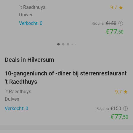
´t Raedthuys
9.7
star
Duiven
Verkocht: 0
€150
Regulier
€77
,50
favorite_border
Deals in Hilversum
10-gangenlunch of -diner bij sterrenrestaurant
48%
NEW
't Raedthuys
TODAY
´t Raedthuys
9.7
star
Duiven
Verkocht: 0
€150
Regulier
€77
,50
favorite_border