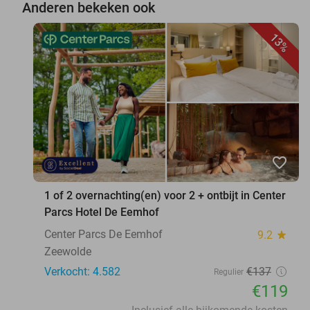
Anderen bekeken ook
13%
favorite_border
1 of 2 overnachting(en) voor 2 + ontbijt in Center
Parcs Hotel De Eemhof
Center Parcs De Eemhof
9.2
star
Zeewolde
Verkocht: 4.582
€137
Regulier
€119