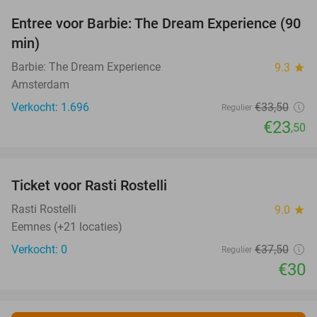
Entree voor Barbie: The Dream Experience (90
30%
min)
Barbie: The Dream Experience
9.3
star
Amsterdam
Verkocht: 1.696
€33
,50
Regulier
€23
,50
favorite_border
Ticket voor Rasti Rostelli
20%
NEW
TODAY
Rasti Rostelli
9.0
star
Eemnes (+21 locaties)
Verkocht: 0
€37
,50
Regulier
€30