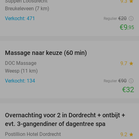
Suppen Loosdrecht
9.3
star
Breukeleveen (7 km)
Verkocht: 471
€20
Regulier
€9
,95
favorite_border
Massage naar keuze (60 min)
64%
DOC Massage
9.7
star
Weesp (11 km)
Verkocht: 134
€90
Regulier
€32
favorite_border
Overnachting voor 2 in Dordrecht + ontbijt +
evt. 3-gangendiner of dagentree spa
Postillion Hotel Dordrecht
9.2
star