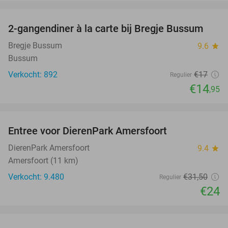
favorite_border
2-gangendiner à la carte bij Bregje Bussum
12%
Bregje Bussum
9.6
star
Bussum
Verkocht: 892
€17
Regulier
€14
,95
favorite_border
Entree voor DierenPark Amersfoort
24%
DierenPark Amersfoort
9.4
star
Amersfoort (11 km)
Verkocht: 9.480
€31
,50
Regulier
€24
favorite_border