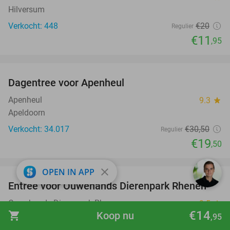
Hilversum
Verkocht: 448
€20
Regulier
€11
,95
favorite_border
Dagentree voor Apenheul
36%
Apenheul
9.3
star
Apeldoorn
Verkocht: 34.017
€30
,50
Regulier
€19
,50
favorite_border
close
OPEN IN APP
Entree voor Ouwehands Dierenpark Rhenen
19%
Ouwehands Dierenpark Rhenen
9.5
star
€14
shopping_cart
Koop nu
Rhenen
,95