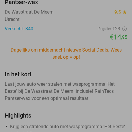
Pantser-wax
De Wasstraat De Meern
9.5
star
Utrecht
Verkocht: 340
€23
Regulier
€14
,95
Dagelijks om middernacht nieuwe Social Deals. Wees
snel, op = op!
In het kort
Laat jouw auto weer stralen met wasprogramma 'Het
Beste' bij De Wasstraat De Meern: inclusief RainTecs
Pantser-wax voor een optimaal resultaat
Highlights
Krijg een stralende auto met wasprogramma 'Het Beste'