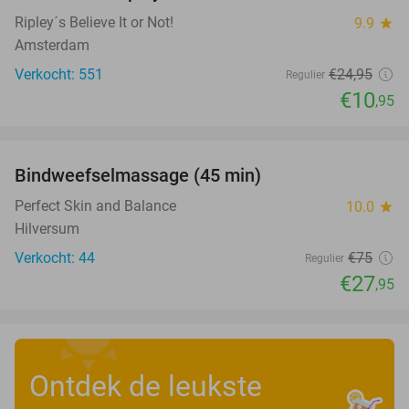
Ripley´s Believe It or Not!
9.9
star
Amsterdam
Verkocht: 551
€24
,95
Regulier
€10
,95
favorite_border
Bindweefselmassage (45 min)
63%
Perfect Skin and Balance
10.0
star
Hilversum
Verkocht: 44
€75
Regulier
€27
,95
Ontdek de leukste