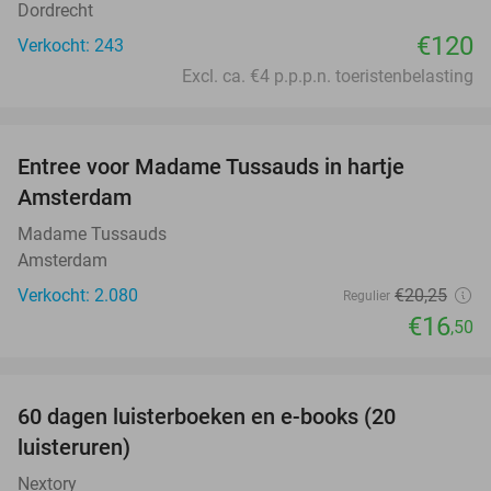
Dordrecht
€120
Verkocht: 243
Excl. ca. €4 p.p.p.n. toeristenbelasting
favorite_border
Entree voor Madame Tussauds in hartje
19%
Amsterdam
Madame Tussauds
Amsterdam
Verkocht: 2.080
€20
,25
Regulier
€16
,50
favorite_border
100%
60 dagen luisterboeken en e-books (20
luisteruren)
Nextory