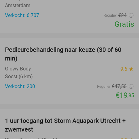
Amsterdam
Verkocht: 6.707
€24
Regulier
Gratis
favorite_border
Pedicurebehandeling naar keuze (30 of 60
58%
min)
Glowy Body
9.6
star
Soest (6 km)
Verkocht: 200
€47
,50
Regulier
€19
,95
favorite_border
1 uur toegang tot Storm Aquapark Utrecht +
31%
zwemvest