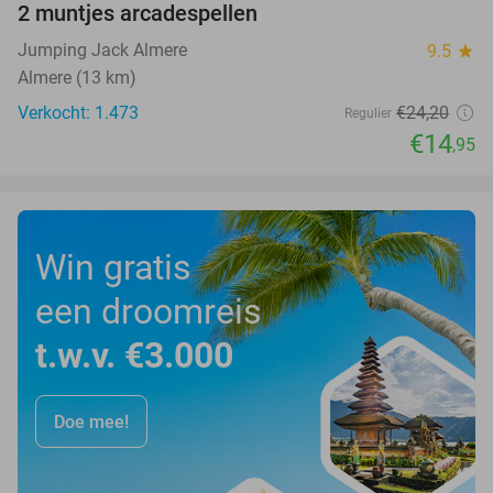
2 muntjes arcadespellen
Jumping Jack Almere
9.5
star
Almere (13 km)
Verkocht: 1.473
€24
,20
Regulier
€14
,95
Win gratis
een droomreis
t.w.v. €3.000
Doe mee!