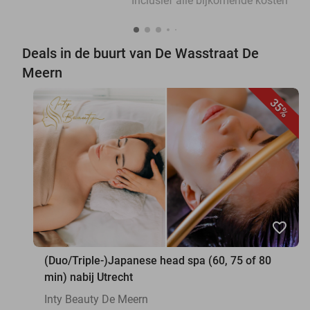
Inclusief alle bijkomende kosten
Deals in de buurt van De Wasstraat De
Meern
35%
favorite_border
(Duo/Triple-)Japanese head spa (60, 75 of 80
min) nabij Utrecht
Inty Beauty De Meern