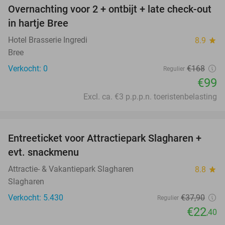
Overnachting voor 2 + ontbijt + late check-out
41%
NEW
in hartje Bree
TODAY
Hotel Brasserie Ingredi
8.9
star
Bree
Verkocht: 0
€168
Regulier
€99
Excl. ca. €3 p.p.p.n. toeristenbelasting
favorite_border
Entreeticket voor Attractiepark Slagharen +
41%
evt. snackmenu
Attractie- & Vakantiepark Slagharen
8.8
star
Slagharen
Verkocht: 5.430
€37
,90
Regulier
€22
,40