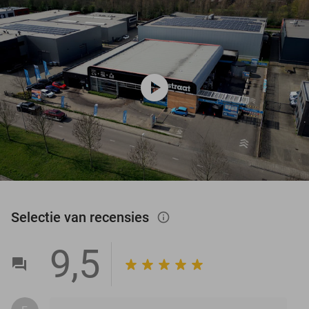
play_circle
Selectie van recensies
info_outlined
9,5