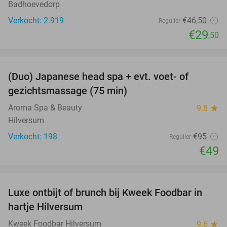
Badhoevedorp
Verkocht: 2.919
€46
,50
Regulier
€29
,50
favorite_border
(Duo) Japanese head spa + evt. voet- of
48%
gezichtsmassage (75 min)
Aroma Spa & Beauty
9.8
star
Hilversum
Verkocht: 198
€95
Regulier
€49
favorite_border
Luxe ontbijt of brunch bij Kweek Foodbar in
40%
hartje Hilversum
Kweek Foodbar Hilversum
9.6
star