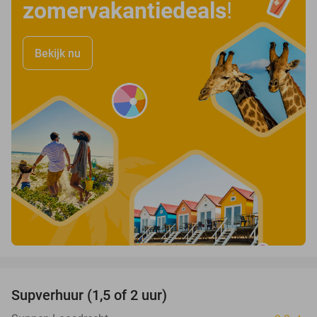
zomervakantiedeals
!
Bekijk nu
favorite_border
Supverhuur (1,5 of 2 uur)
50%