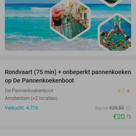
favorite_border
Rondvaart (75 min) + onbeperkt pannenkoeken
30%
op De Pannenkoekenboot
De Pannenkoekenboot
9.2
star
Amsterdam (+2 locaties)
Verkocht: 4.776
€29
,50
Regulier
€20
,75
favorite_border