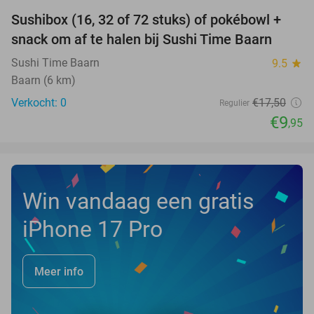
Sushibox (16, 32 of 72 stuks) of pokébowl +
43%
NEW
snack om af te halen bij Sushi Time Baarn
TODAY
Sushi Time Baarn
9.5
star
Baarn (6 km)
Verkocht: 0
€17
,50
Regulier
€9
,95
Win vandaag een gratis
iPhone 17 Pro
Meer info