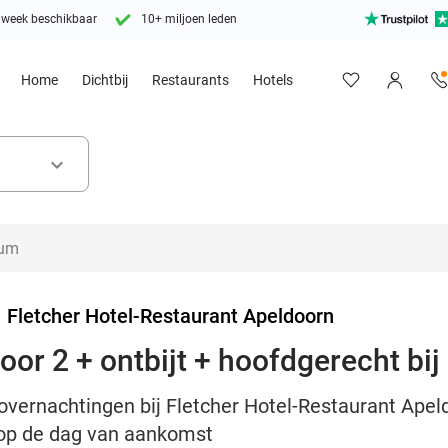
 week beschikbaar
10+ miljoen leden
Home
Dichtbij
Restaurants
Hotels
keyboard_arrow_down
>
Fletcher Hotel-Restaurant Apeldoorn
or 2 + ontbijt + hoofdgerecht bij
 overnachtingen bij Fletcher Hotel-Restaurant Apeld
 op de dag van aankomst