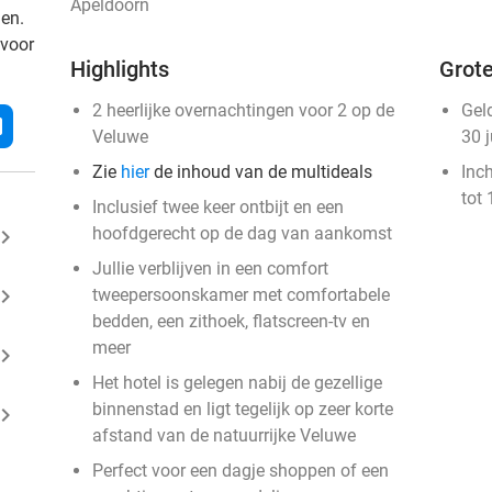
Apeldoorn
den.
 voor
Highlights
Grote
2 heerlijke overnachtingen voor 2 op de
Gel
l
Veluwe
30 
Zie
hier
de inhoud van de multideals
Inc
tot 
Inclusief twee keer ontbijt en een
hoofdgerecht op de dag van aankomst
ard_arrow_right
Jullie verblijven in een comfort
ard_arrow_right
tweepersoonskamer met comfortabele
bedden, een zithoek, flatscreen-tv en
meer
ard_arrow_right
Het hotel is gelegen nabij de gezellige
binnenstad en ligt tegelijk op zeer korte
ard_arrow_right
afstand van de natuurrijke Veluwe
Perfect voor een dagje shoppen of een