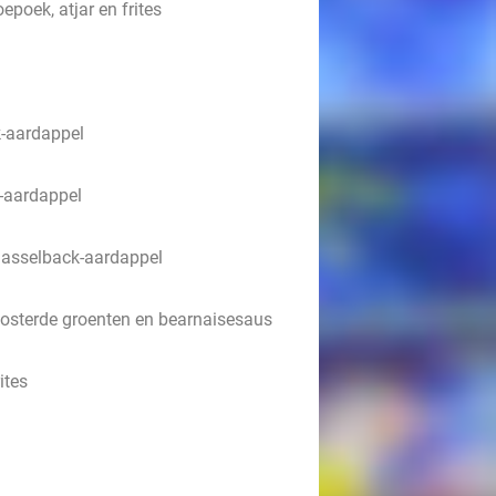
oepoek, atjar en frites
k-aardappel
-aardappel
hasselback-aardappel
oosterde groenten en bearnaisesaus
ites