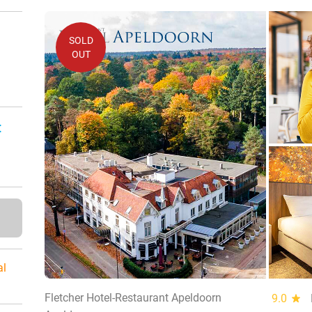
SOLD
OUT
:
al
Fletcher Hotel-Restaurant Apeldoorn
9.0
star