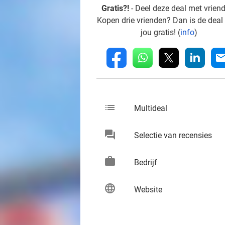
Gratis?!
- Deel deze deal met vrien
Kopen drie vrienden? Dan is de deal
jou gratis! (
info
)
whatsapp
linkedin
fb
mai
list
keybo
Multideal
chat
keybo
Selectie van recensies
work
keybo
Bedrijf
language
keybo
Website