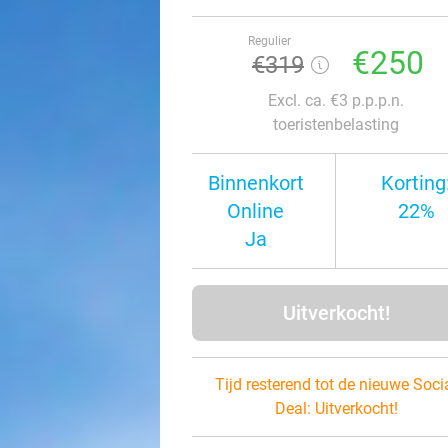
Regulier
€250
€319
Excl. ca. €3 p.p.p.n.
toeristenbelasting
Binnenkort
Korting
Online
22%
Ja
Uitverkocht!
Tijd resterend tot de nieuwe Soci
Deal:
Uitverkocht!