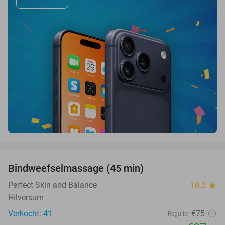
favorite_border
Bindweefselmassage (45 min)
63%
Perfect Skin and Balance
10.0
star
Hilversum
Verkocht: 41
€75
Regulier