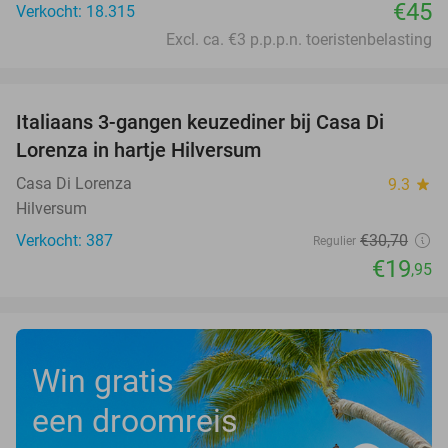
€45
Verkocht: 18.315
Excl. ca. €3 p.p.p.n. toeristenbelasting
favorite_border
Italiaans 3-gangen keuzediner bij Casa Di
35%
Lorenza in hartje Hilversum
Casa Di Lorenza
9.3
star
Hilversum
Verkocht: 387
€30
,70
Regulier
€19
,95
Win gratis
een droomreis