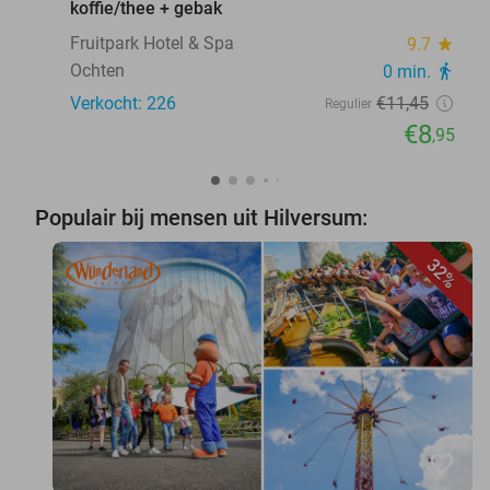
koffie/thee + gebak
Fruitpark Hotel & Spa
9.7
star
Ochten
0 min.
directions_walk
Verkocht: 226
€11
,45
Regulier
€8
,95
Populair bij mensen uit Hilversum:
32%
favorite_border