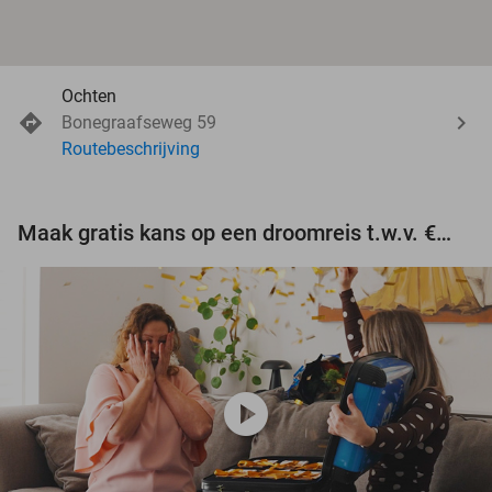
Ochten
Bonegraafseweg 59
Routebeschrijving
Maak gratis kans op een droomreis t.w.v. €3.000!
play_circle