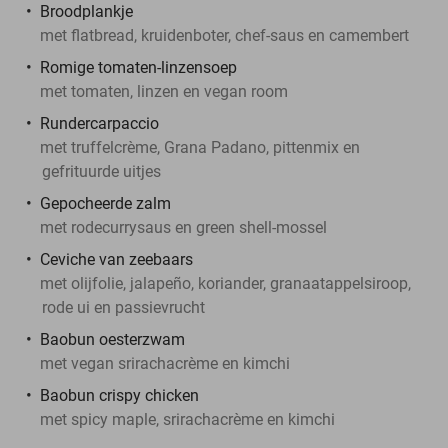
Broodplankje
met flatbread, kruidenboter, chef-saus en camembert
Romige tomaten-linzensoep
met tomaten, linzen en vegan room
Rundercarpaccio
met truffelcrème, Grana Padano, pittenmix en
gefrituurde uitjes
Gepocheerde zalm
met rodecurrysaus en green shell-mossel
Ceviche van zeebaars
met olijfolie, jalapeño, koriander, granaatappelsiroop,
rode ui en passievrucht
Baobun oesterzwam
met vegan srirachacrème en kimchi
Baobun crispy chicken
met spicy maple, srirachacrème en kimchi