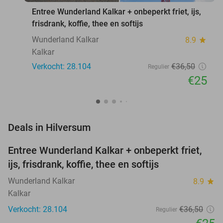
Entree Wunderland Kalkar + onbeperkt friet, ijs,
frisdrank, koffie, thee en softijs
Wunderland Kalkar
8.9
star
Kalkar
Verkocht: 28.104
€36
,50
Regulier
€25
favorite_border
Deals in Hilversum
Entree Wunderland Kalkar + onbeperkt friet,
32%
ijs, frisdrank, koffie, thee en softijs
Wunderland Kalkar
8.9
star
Kalkar
Verkocht: 28.104
€36
,50
Regulier