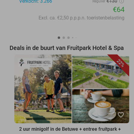
Verkocht: 3.266
€130
Regulier
€64
Excl. ca. €2,50 p.p.p.n. toeristenbelasting
Deals in de buurt van Fruitpark Hotel & Spa
22%
favorite_border
2 uur minigolf in de Betuwe + entree fruitpark +