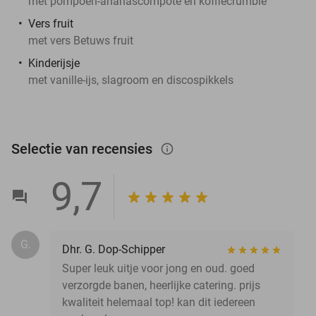
met pompoen-ananascompote en koffiecrumble
Vers fruit
met vers Betuws fruit
Kinderijsje
met vanille-ijs, slagroom en discospikkels
Selectie van recensies
info_outlined
9,7
G.
Dhr. G. Dop-Schipper
Super leuk uitje voor jong en oud. goed
verzorgde banen, heerlijke catering. prijs
kwaliteit helemaal top! kan dit iedereen