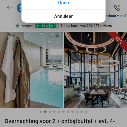
Open
7 dagen per week beschikbaar
10+ miljoen leden
Annuleer
Zo bereikbaar vanaf
9,4
op basis van
206.237 reviews
Ontdek 15.000+ deals
43%
7 dagen per week beschikbaar
10+ miljoen leden
favorite_border
Overnachting voor 2 + ontbijtbuffet + evt. 4-