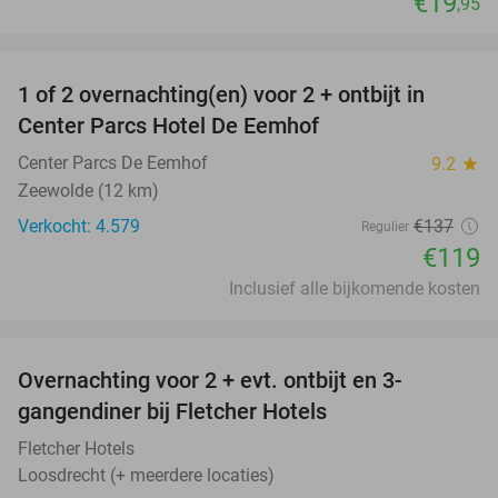
€19
,95
favorite_border
1 of 2 overnachting(en) voor 2 + ontbijt in
13%
Center Parcs Hotel De Eemhof
Center Parcs De Eemhof
9.2
star
Zeewolde (12 km)
Verkocht: 4.579
€137
Regulier
€119
Inclusief alle bijkomende kosten
favorite_border
Overnachting voor 2 + evt. ontbijt en 3-
gangendiner bij Fletcher Hotels
Fletcher Hotels
Loosdrecht (+ meerdere locaties)