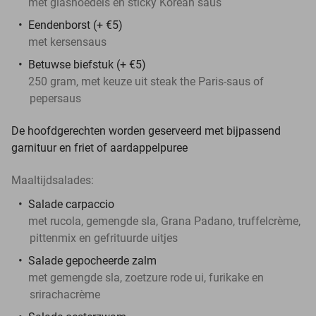
met glasnoedels en sticky Korean saus
Eendenborst (+ €5)
met kersensaus
Betuwse biefstuk (+ €5)
250 gram, met keuze uit steak the Paris-saus of
pepersaus
De hoofdgerechten worden geserveerd met bijpassend
garnituur en friet of aardappelpuree
Maaltijdsalades:
Salade carpaccio
met rucola, gemengde sla, Grana Padano, truffelcrème,
pittenmix en gefrituurde uitjes
Salade gepocheerde zalm
met gemengde sla, zoetzure rode ui, furikake en
srirachacrème