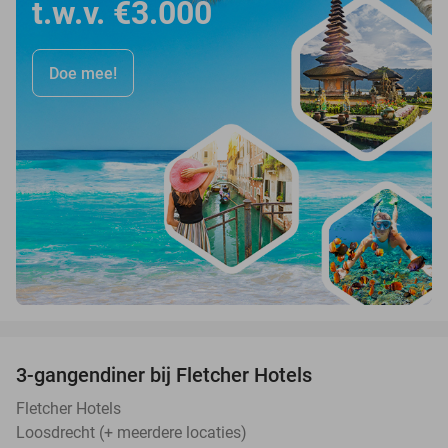
t.w.v. €3.000
Doe mee!
favorite_border
3-gangendiner bij Fletcher Hotels
42%
Fletcher Hotels
Loosdrecht (+ meerdere locaties)