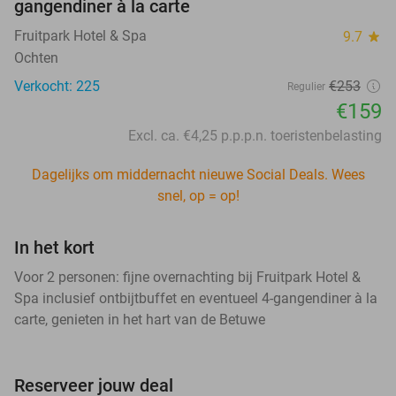
gangendiner à la carte
Fruitpark Hotel & Spa
9.7
star
Ochten
Verkocht: 225
€253
Regulier
€159
Excl. ca. €4,25 p.p.p.n. toeristenbelasting
Dagelijks om middernacht nieuwe Social Deals. Wees
snel, op = op!
In het kort
Voor 2 personen: fijne overnachting bij Fruitpark Hotel &
Spa inclusief ontbijtbuffet en eventueel 4-gangendiner à la
carte, genieten in het hart van de Betuwe
Reserveer jouw deal