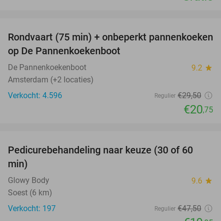
favorite_border
Rondvaart (75 min) + onbeperkt pannenkoeken
30%
op De Pannenkoekenboot
De Pannenkoekenboot
9.2
star
Amsterdam (+2 locaties)
Verkocht: 4.596
€29
,50
Regulier
€20
,75
favorite_border
Pedicurebehandeling naar keuze (30 of 60
58%
min)
Glowy Body
9.6
star
Soest (6 km)
Verkocht: 197
€47
,50
Regulier