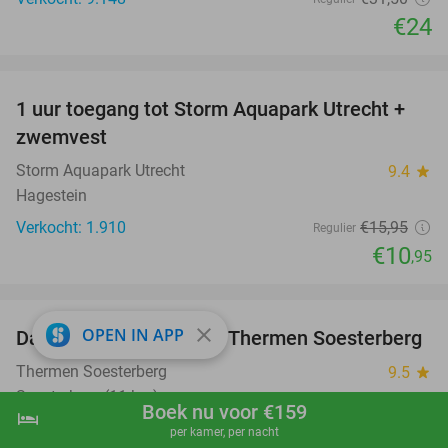
€24
favorite_border
1 uur toegang tot Storm Aquapark Utrecht +
31%
zwemvest
Storm Aquapark Utrecht
9.4
star
Hagestein
Verkocht: 1.910
€15
,95
Regulier
€10
,95
favorite_border
close
OPEN IN APP
Dag- of avondentree bij Thermen Soesterberg
29%
Thermen Soesterberg
9.5
star
Soesterberg (11 km)
Boek nu voor €159
hotel
shopping_cart
Boek nu
navigate_next
Verkocht: 4.233
€39
Regulier
per kamer, per nacht