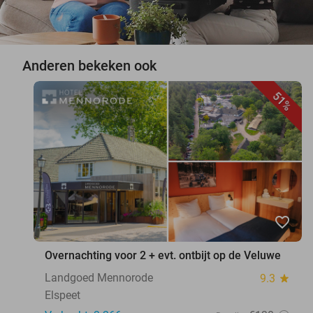
Anderen bekeken ook
51%
favorite_border
Overnachting voor 2 + evt. ontbijt op de Veluwe
Landgoed Mennorode
9.3
star
Elspeet