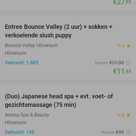
€27
,95
favorite_border
Entree Bounce Valley (2 uur) + sokken +
46%
verkoelende slush puppy
Bounce Valley Hilversum
9.4
star
Hilversum
Verkocht: 1.885
€21
,95
Regulier
€11
,95
favorite_border
(Duo) Japanese head spa + evt. voet- of
48%
gezichtsmassage (75 min)
Aroma Spa & Beauty
9.8
star
Hilversum
Verkocht: 198
€95
Regulier