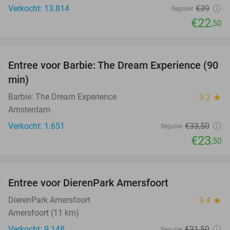
Verkocht: 13.814
€39
Regulier
€22
,50
favorite_border
Entree voor Barbie: The Dream Experience (90
30%
min)
Barbie: The Dream Experience
9.2
star
Amsterdam
Verkocht: 1.651
€33
,50
Regulier
€23
,50
favorite_border
Entree voor DierenPark Amersfoort
24%
DierenPark Amersfoort
9.4
star
Amersfoort (11 km)
Verkocht: 9.148
€31
,50
Regulier