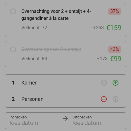
Overnachting voor 2 + ontbijt + 4-
37%
gangendiner à la carte
€159
Verkocht: 72
€253
Overnachting voor 2 + ontbijt
43%
€99
Verkocht: 84
€173
remove_circle_outline
add_circle_outline
1
Kamer
remove_circle_outline
add_circle_outline
2
Personen
Inchecken
Uitchecken
Kies datum
Kies datum