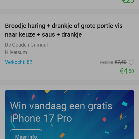
€25
favorite_border
Broodje haring + drankje of grote portie vis
40%
naar keuze + saus + drankje
De Gouden Garnaal
Hilversum
Verkocht: 82
€7
,50
Regulier
€4
,50
Win vandaag een gratis
iPhone 17 Pro
Meer info