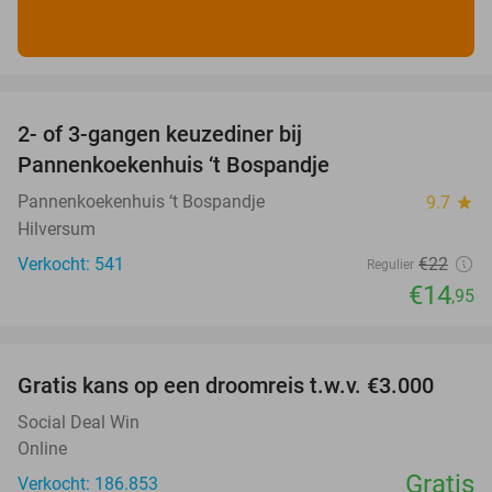
favorite_border
2- of 3-gangen keuzediner bij
32%
Pannenkoekenhuis ‘t Bospandje
Pannenkoekenhuis ‘t Bospandje
9.7
star
Hilversum
Verkocht: 541
€22
Regulier
€14
,95
favorite_border
Gratis kans op een droomreis t.w.v. €3.000
Social Deal Win
Online
Gratis
Verkocht: 186.853