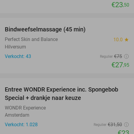
€23
,50
favorite_border
Bindweefselmassage (45 min)
63%
Perfect Skin and Balance
10.0
star
Hilversum
Verkocht: 43
€75
Regulier
€27
,95
favorite_border
Entree WONDR Experience inc. Spongebob
27%
Special + drankje naar keuze
WONDR Experience
Amsterdam
Verkocht: 1.028
€31
,50
Regulier
€23