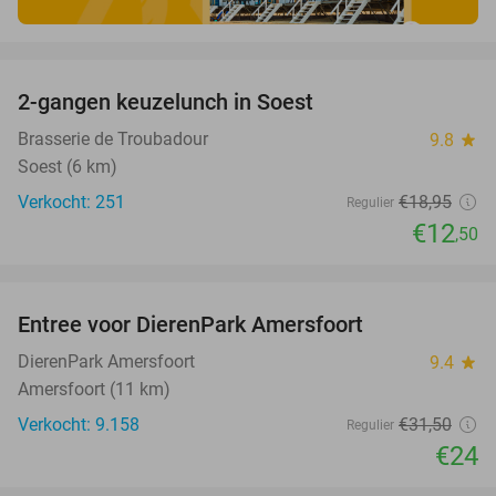
favorite_border
2-gangen keuzelunch in Soest
34%
Brasserie de Troubadour
9.8
star
Soest (6 km)
Verkocht: 251
€18
,95
Regulier
€12
,50
favorite_border
Entree voor DierenPark Amersfoort
24%
DierenPark Amersfoort
9.4
star
Amersfoort (11 km)
Verkocht: 9.158
€31
,50
Regulier
€24
favorite_border