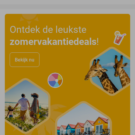
Ontdek de leukste
zomervakantiedeals
!
Bekijk nu