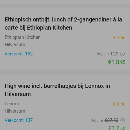
favorite_border
Ethiopisch ontbijt, lunch of 2-gangendiner à la
45%
carte bij Ethiopian Kitchen
Ethiopian Kitchen
9.9
star
Hilversum
Verkocht: 152
€20
Regulier
€10
,95
favorite_border
High wine incl. borrelhapjes bij Lennox in
36%
Hilversum
Lennox
9.9
star
Hilversum
Verkocht: 137
€27
,50
Regulier
€17
,50