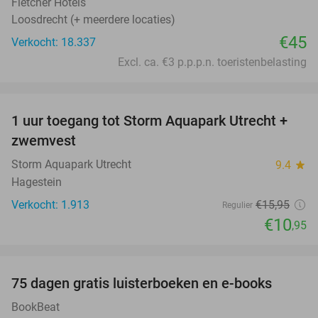
Fletcher Hotels
Loosdrecht (+ meerdere locaties)
€45
Verkocht: 18.337
Excl. ca. €3 p.p.p.n. toeristenbelasting
favorite_border
1 uur toegang tot Storm Aquapark Utrecht +
31%
zwemvest
Storm Aquapark Utrecht
9.4
star
Hagestein
Verkocht: 1.913
€15
,95
Regulier
€10
,95
favorite_border
100%
75 dagen gratis luisterboeken en e-books
BookBeat