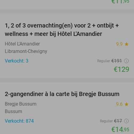
€11
,95
favorite_border
1, 2 of 3 overnachting(en) voor 2 + ontbijt +
32%
NEW
wellness + meer bij Hôtel L'Amandier
TODAY
Hôtel L'Amandier
9.9
star
Libramont-Chevigny
Verkocht: 3
€191
Regulier
€129
favorite_border
2-gangendiner à la carte bij Bregje Bussum
12%
Bregje Bussum
9.6
star
Bussum
Verkocht: 874
€17
Regulier
€14
,95