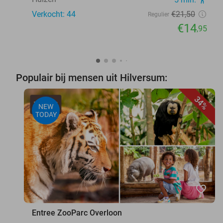
Verkocht: 44
€21
,50
Regulier
€14
,95
Populair bij mensen uit Hilversum:
34%
NEW
TODAY
favorite_border
Entree ZooParc Overloon