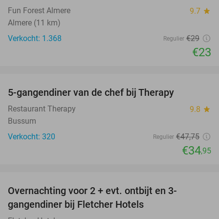
Fun Forest Almere
9.7
star
Almere (11 km)
Verkocht: 1.368
€29
Regulier
€23
favorite_border
5-gangendiner van de chef bij Therapy
27%
Restaurant Therapy
9.8
star
Bussum
Verkocht: 320
€47
,75
Regulier
€34
,95
favorite_border
Overnachting voor 2 + evt. ontbijt en 3-
gangendiner bij Fletcher Hotels