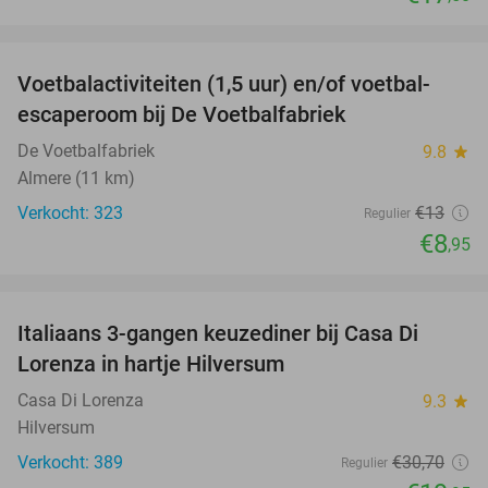
favorite_border
Voetbalactiviteiten (1,5 uur) en/of voetbal-
31%
escaperoom bij De Voetbalfabriek
De Voetbalfabriek
9.8
star
Almere (11 km)
Verkocht: 323
€13
Regulier
€8
,95
favorite_border
Italiaans 3-gangen keuzediner bij Casa Di
35%
Lorenza in hartje Hilversum
Casa Di Lorenza
9.3
star
Hilversum
Verkocht: 389
€30
,70
Regulier