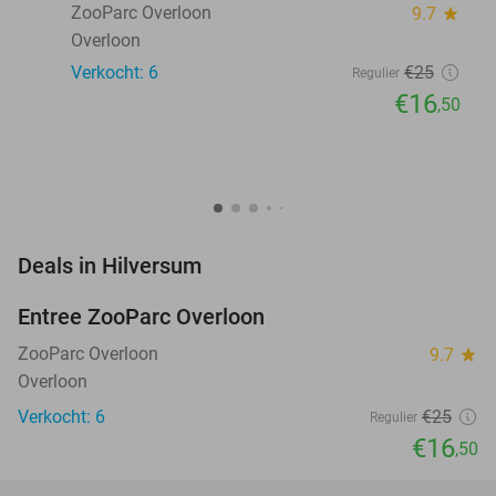
ZooParc Overloon
9.7
star
Overloon
Verkocht: 6
€25
Regulier
€16
,50
favorite_border
Deals in Hilversum
Entree ZooParc Overloon
34%
NEW
TODAY
ZooParc Overloon
9.7
star
Overloon
Verkocht: 6
€25
Regulier
€16
,50
favorite_border