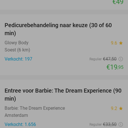
€49
favorite_border
Pedicurebehandeling naar keuze (30 of 60
58%
min)
Glowy Body
9.6
star
Soest (6 km)
Verkocht: 197
€47
,50
Regulier
€19
,95
favorite_border
Entree voor Barbie: The Dream Experience (90
30%
min)
Barbie: The Dream Experience
9.2
star
Amsterdam
Verkocht: 1.656
€33
,50
Regulier