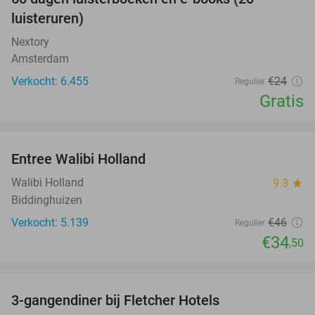
100%
luisteruren)
Nextory
Amsterdam
Verkocht: 6.455
€24
Regulier
Gratis
favorite_border
Entree Walibi Holland
25%
Walibi Holland
9.3
star
Biddinghuizen
Verkocht: 5.139
€46
Regulier
€34
,50
favorite_border
3-gangendiner bij Fletcher Hotels
42%