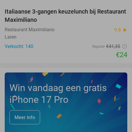
Italiaanse 3-gangen keuzelunch bij Restaurant
42%
Maximiliano
Restaurant Maximiliano
9.8
star
Laren
Verkocht: 140
€41
,35
Regulier
€24
Win vandaag een gratis
iPhone 17 Pro
Meer info