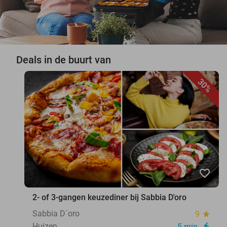
Deals in de buurt van
30%
favorite_border
2- of 3-gangen keuzediner bij Sabbia D'oro
Sabbia D´oro
9
star
Huizen
5 min.
directions_walk