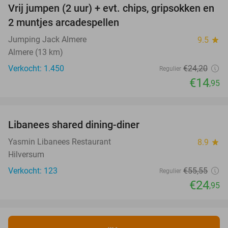
Vrij jumpen (2 uur) + evt. chips, gripsokken en
38%
2 muntjes arcadespellen
Jumping Jack Almere
9.5
star
Almere (13 km)
Verkocht: 1.450
€24
,20
Regulier
€14
,95
favorite_border
Libanees shared dining-diner
55%
Yasmin Libanees Restaurant
8.9
star
Hilversum
Verkocht: 123
€55
,55
Regulier
€24
,95