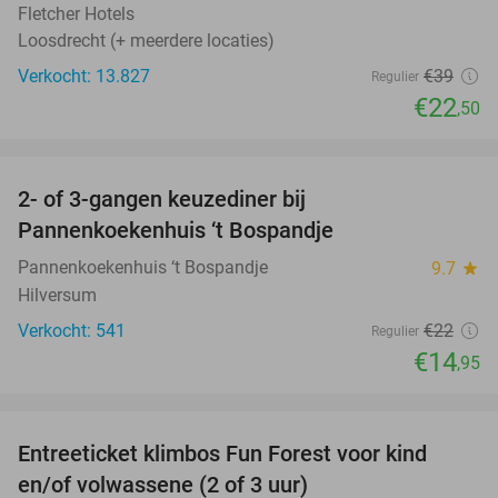
Fletcher Hotels
Loosdrecht (+ meerdere locaties)
Verkocht: 13.827
€39
Regulier
€22
,50
favorite_border
2- of 3-gangen keuzediner bij
32%
Pannenkoekenhuis ‘t Bospandje
Pannenkoekenhuis ‘t Bospandje
9.7
star
Hilversum
Verkocht: 541
€22
Regulier
€14
,95
favorite_border
Entreeticket klimbos Fun Forest voor kind
21%
en/of volwassene (2 of 3 uur)