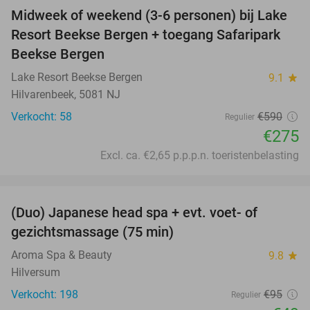
Midweek of weekend (3-6 personen) bij Lake
53%
Resort Beekse Bergen + toegang Safaripark
Beekse Bergen
Lake Resort Beekse Bergen
9.1
star
Hilvarenbeek, 5081 NJ
Verkocht: 58
€590
Regulier
€275
Excl. ca. €2,65 p.p.p.n. toeristenbelasting
favorite_border
(Duo) Japanese head spa + evt. voet- of
48%
gezichtsmassage (75 min)
Aroma Spa & Beauty
9.8
star
Hilversum
Verkocht: 198
€95
Regulier