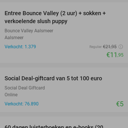
Entree Bounce Valley (2 uur) + sokken +
46%
verkoelende slush puppy
Bounce Valley Aalsmeer
Aalsmeer
Verkocht: 1.379
€21
,95
Regulier
€11
,95
favorite_border
Social Deal-giftcard van 5 tot 100 euro
Social Deal Giftcard
Online
€5
Verkocht: 76.890
favorite_border
60 dagen luisterboeken en e-books (20