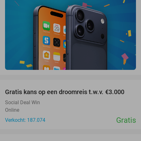
favorite_border
Gratis kans op een droomreis t.w.v. €3.000
Social Deal Win
Online
Gratis
Verkocht: 187.074
favorite_border