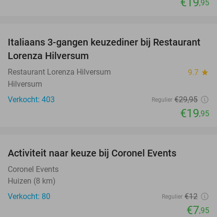
€19
,95
favorite_border
Italiaans 3-gangen keuzediner bij Restaurant
33%
Lorenza Hilversum
Restaurant Lorenza Hilversum
9.7
star
Hilversum
Verkocht: 403
€29
,95
Regulier
€19
,95
favorite_border
Activiteit naar keuze bij Coronel Events
34%
Coronel Events
Huizen (8 km)
Verkocht: 80
€12
Regulier
€7
,95