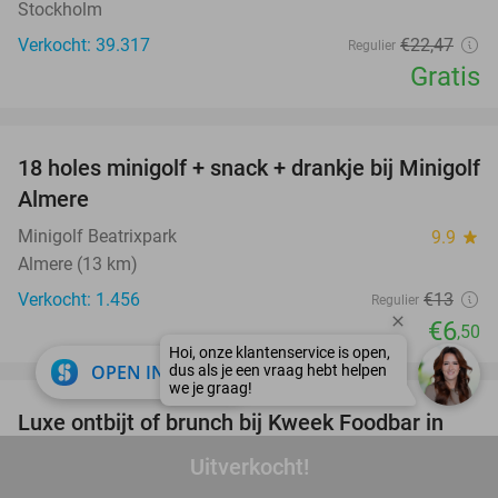
Stockholm
Verkocht: 39.317
€22
,47
Regulier
Gratis
favorite_border
18 holes minigolf + snack + drankje bij Minigolf
50%
Almere
Minigolf Beatrixpark
9.9
star
Almere (13 km)
Verkocht: 1.456
€13
Regulier
€6
,50
favorite_border
close
OPEN IN APP
Luxe ontbijt of brunch bij Kweek Foodbar in
40%
hartje Hilversum
Uitverkocht!
Kweek Foodbar Hilversum
9.6
star