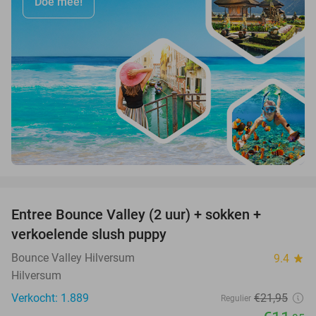
Doe mee!
favorite_border
Entree Bounce Valley (2 uur) + sokken +
46%
verkoelende slush puppy
Bounce Valley Hilversum
9.4
star
Hilversum
Verkocht: 1.889
€21
,95
Regulier