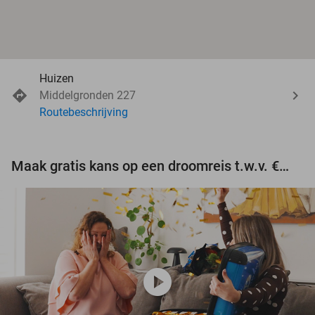
Huizen
Middelgronden 227
Routebeschrijving
Maak gratis kans op een droomreis t.w.v. €3.000!
play_circle