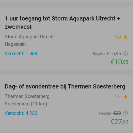
favorite_border
1 uur toegang tot Storm Aquapark Utrecht +
31%
zwemvest
Storm Aquapark Utrecht
9.4
star
Hagestein
Verkocht: 1.884
€15
,95
Regulier
€10
,95
favorite_border
Dag- of avondentree bij Thermen Soesterberg
29%
Thermen Soesterberg
9.5
star
Soesterberg (11 km)
Verkocht: 4.223
€39
Regulier
€27
,50
favorite_border