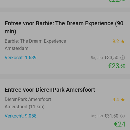
favorite_border
Entree voor Barbie: The Dream Experience (90
30%
min)
Barbie: The Dream Experience
9.2
star
Amsterdam
Verkocht: 1.639
€33
,50
Regulier
€23
,50
favorite_border
Entree voor DierenPark Amersfoort
24%
DierenPark Amersfoort
9.4
star
Amersfoort (11 km)
Verkocht: 9.058
€31
,50
Regulier
€24