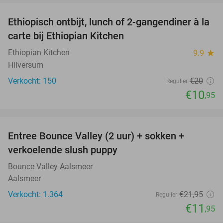
Ethiopisch ontbijt, lunch of 2-gangendiner à la
45%
carte bij Ethiopian Kitchen
Ethiopian Kitchen
9.9
star
Hilversum
Verkocht: 150
€20
Regulier
€10
,95
favorite_border
Entree Bounce Valley (2 uur) + sokken +
46%
verkoelende slush puppy
Bounce Valley Aalsmeer
Aalsmeer
Verkocht: 1.364
€21
,95
Regulier
€11
,95