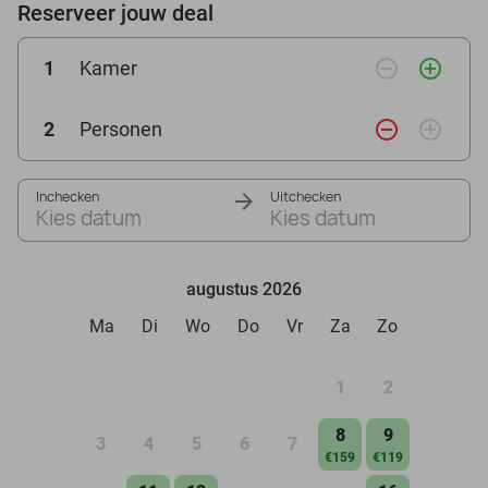
Reserveer jouw deal
remove_circle_outline
add_circle_outline
1
Kamer
remove_circle_outline
add_circle_outline
2
Personen
Inchecken
Uitchecken
Kies datum
Kies datum
augustus 2026
Ma
Di
Wo
Do
Vr
Za
Zo
1
2
8
9
3
4
5
6
7
€159
€119