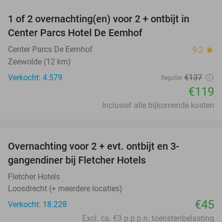
1 of 2 overnachting(en) voor 2 + ontbijt in
13%
Center Parcs Hotel De Eemhof
Center Parcs De Eemhof
9.2
star
Zeewolde (12 km)
Verkocht: 4.579
€137
Regulier
€119
Inclusief alle bijkomende kosten
favorite_border
Overnachting voor 2 + evt. ontbijt en 3-
gangendiner bij Fletcher Hotels
Fletcher Hotels
Loosdrecht (+ meerdere locaties)
€45
Verkocht: 18.228
Excl. ca. €3 p.p.p.n. toeristenbelasting