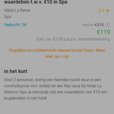
waardebon t.w.v. €10 in Spa
Hôtel La Reine
8.9
star
Spa
Verkocht: 36
€215
Regulier
€119
Excl. ca. €2,50 p.p.p.n. toeristenbelasting
Dagelijks om middernacht nieuwe Social Deals. Wees
snel, op = op!
In het kort
Voor 2 personen: breng een heerlijke nacht door in een
comfortkamer incl. ontbijt en een fles cava bij Hotel La
Reine in Spa, je ontvangt ook een waardebon van €10 om
te gebruiken in het hotel