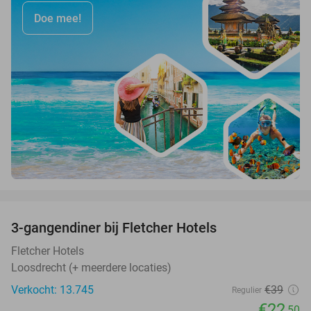
Doe mee!
favorite_border
3-gangendiner bij Fletcher Hotels
42%
Fletcher Hotels
Loosdrecht (+ meerdere locaties)
Verkocht: 13.745
€39
Regulier
€22
,50