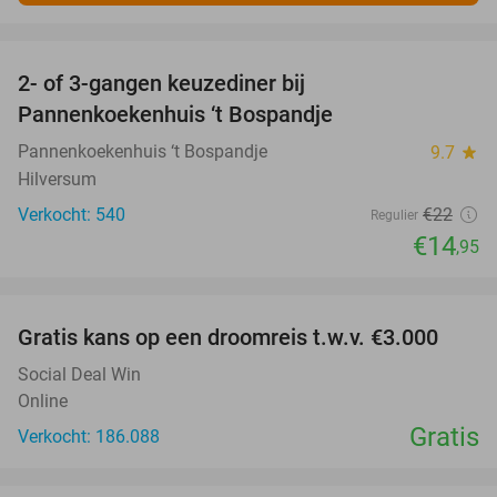
favorite_border
2- of 3-gangen keuzediner bij
32%
Pannenkoekenhuis ‘t Bospandje
Pannenkoekenhuis ‘t Bospandje
9.7
star
Hilversum
Verkocht: 540
€22
Regulier
€14
,95
favorite_border
Gratis kans op een droomreis t.w.v. €3.000
Social Deal Win
Online
Gratis
Verkocht: 186.088
favorite_border