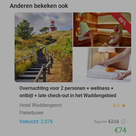
Anderen bekeken ook
66%
favorite_border
Overnachting voor 2 personen + wellness +
ontbijt + late check-out in het Waddengebied
Hotel Waddengenot
8.6
star
Pieterburen
Verkocht: 2.076
€218
Regulier
€74