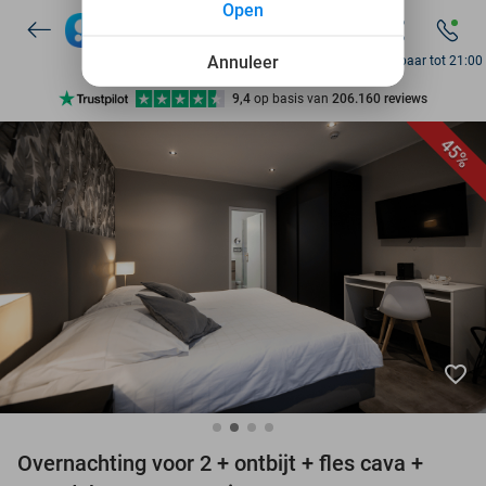
Open
7 dagen per week beschikbaar
10+ miljoen leden
Annuleer
Bereikbaar tot 21:00
9,4
op basis van
206.160 reviews
Ontdek 15.000+ deals
45%
7 dagen per week beschikbaar
10+ miljoen leden
favorite_border
Overnachting voor 2 + ontbijt + fles cava +