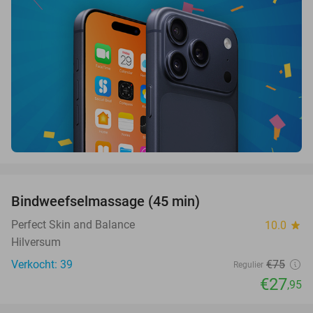
favorite_border
Bindweefselmassage (45 min)
63%
Perfect Skin and Balance
10.0
star
Hilversum
Verkocht: 39
€75
Regulier
€27
,95
favorite_border