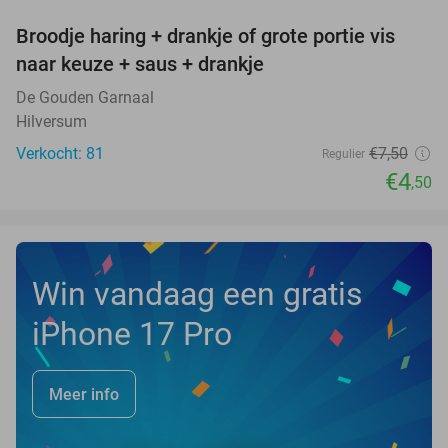
Broodje haring + drankje of grote portie vis
40%
naar keuze + saus + drankje
De Gouden Garnaal
Hilversum
Verkocht: 81
€7
,50
Regulier
€4
,50
Win vandaag een gratis
iPhone 17 Pro
Meer info