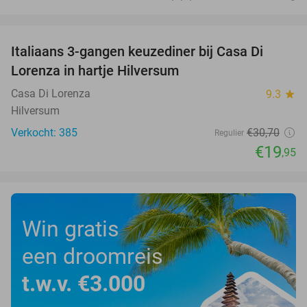
favorite_border
Italiaans 3-gangen keuzediner bij Casa Di
35%
Lorenza in hartje Hilversum
Casa Di Lorenza
9.3
star
Hilversum
Verkocht: 385
€30
,70
Regulier
€19
,95
Win gratis
een droomreis
t.w.v. €3.000