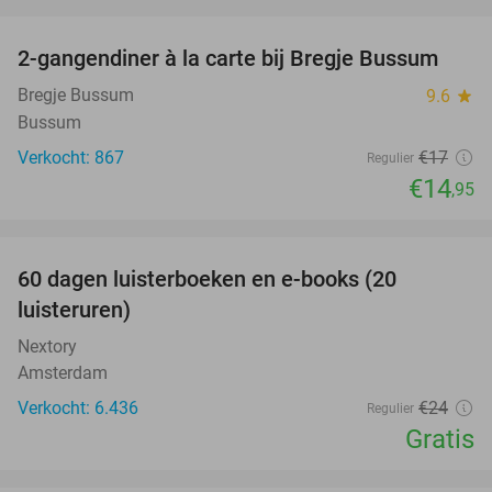
favorite_border
2-gangendiner à la carte bij Bregje Bussum
12%
Bregje Bussum
9.6
star
Bussum
Verkocht: 867
€17
Regulier
€14
,95
favorite_border
100%
60 dagen luisterboeken en e-books (20
luisteruren)
Nextory
Amsterdam
Verkocht: 6.436
€24
Regulier
Gratis