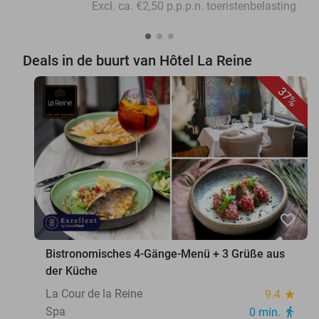
Excl. ca. €2,50 p.p.p.n. toeristenbelasting
Deals in de buurt van Hôtel La Reine
37%
favorite_border
Bistronomisches 4-Gänge-Menü + 3 Grüße aus
der Küche
La Cour de la Reine
9.4
star
Spa
0 min.
directions_walk