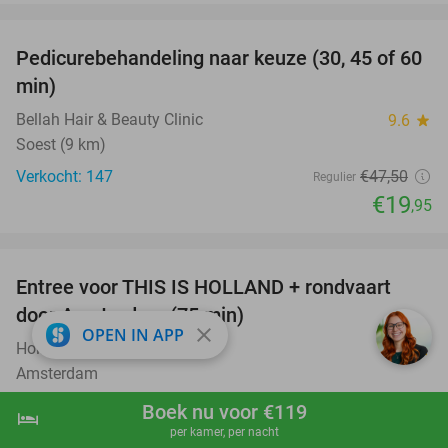
favorite_border
Pedicurebehandeling naar keuze (30, 45 of 60
58%
min)
Bellah Hair & Beauty Clinic
9.6
star
Soest (9 km)
Verkocht: 147
€47
,50
Regulier
€19
,95
favorite_border
Entree voor THIS IS HOLLAND + rondvaart
14%
door Amsterdam (75 min)
close
OPEN IN APP
Holland Ticket Services
9.0
star
Amsterdam
Verkocht: 312
€34
,50
Regulier
Boek nu voor €119
hotel
shopping_cart
Boek nu
navigate_next
€29
,50
per kamer, per nacht