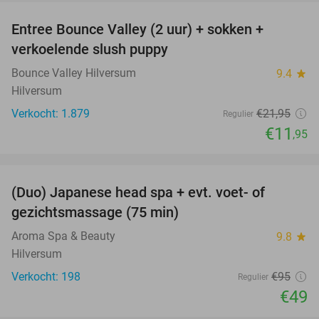
Entree Bounce Valley (2 uur) + sokken +
46%
verkoelende slush puppy
Bounce Valley Hilversum
9.4
star
Hilversum
Verkocht: 1.879
€21
,95
Regulier
€11
,95
favorite_border
(Duo) Japanese head spa + evt. voet- of
48%
gezichtsmassage (75 min)
Aroma Spa & Beauty
9.8
star
Hilversum
Verkocht: 198
€95
Regulier
€49