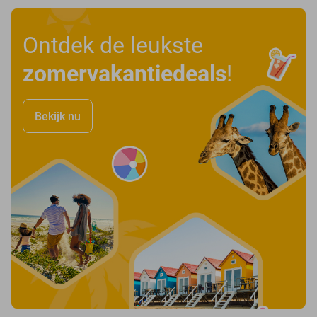
Ontdek de leukste
zomervakantiedeals
!
Bekijk nu