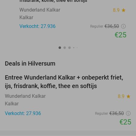
frisdrank, koffie, thee en softijs
Wunderland Kalkar
8.9
star
Kalkar
Verkocht: 27.936
€36
,50
Regulier
€25
favorite_border
Deals in Hilversum
Entree Wunderland Kalkar + onbeperkt friet,
32%
ijs, frisdrank, koffie, thee en softijs
Wunderland Kalkar
8.9
star
Kalkar
Verkocht: 27.936
€36
,50
Regulier
€25
favorite_border