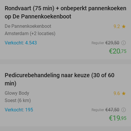
Rondvaart (75 min) + onbeperkt pannenkoeken
30%
op De Pannenkoekenboot
De Pannenkoekenboot
9.2
star
Amsterdam (+2 locaties)
Verkocht: 4.543
€29
,50
Regulier
€20
,75
favorite_border
Pedicurebehandeling naar keuze (30 of 60
58%
min)
Glowy Body
9.6
star
Soest (6 km)
Verkocht: 195
€47
,50
Regulier
€19
,95
favorite_border