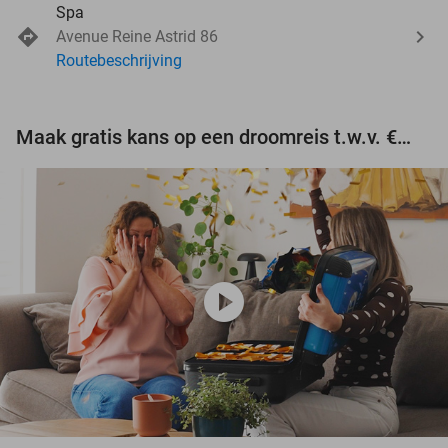
Spa
Avenue Reine Astrid 86
Routebeschrijving
Maak gratis kans op een droomreis t.w.v. €3.000!
play_circle