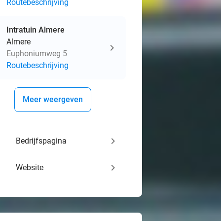
Routebeschrijving
Intratuin Almere
Almere
Euphoniumweg 5
Routebeschrijving
Meer weergeven
keyboard_arrow_right
Bedrijfspagina
keyboard_arrow_right
Website