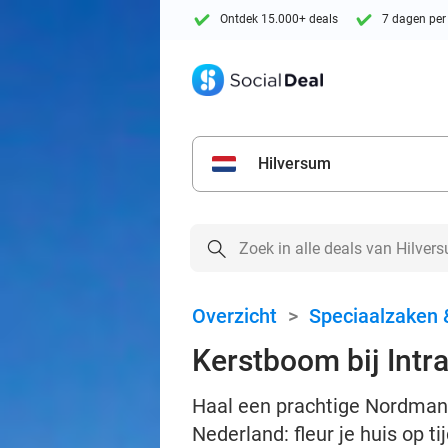
Ontdek 15.000+ deals
7 dagen per
Hilversum
Overzicht
>
Speciaalzaken 
Kerstboom bij Intra
Haal een prachtige Nordmann
Nederland: fleur je huis op t