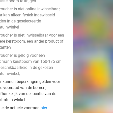
uiste boom te krijgen
oucher is niet online inwisselbaar,
r kan alleen fysiek ingewisseld
den in de geselecteerde
atuinwinkel
voucher is niet inwisselbaar voor een
ere kerstboom, een ander product of
tanten
voucher is geldig voor één
dmann kerstboom van 150-175 cm,
 beschikbaarheid in de gekozen
atuinwinkel;
r kunnen beperkingen gelden voor
e voorraad van de bomen,
fhankelijk van de locatie van de
ntratuin-winkel.
ie de actuele voorraad
hier