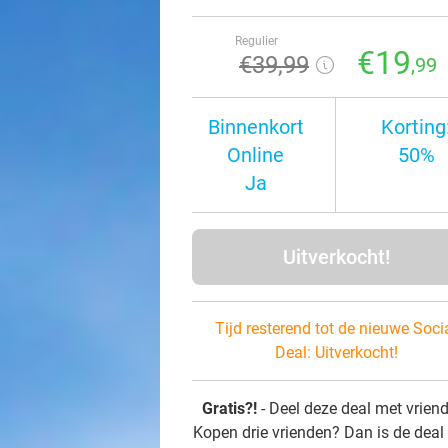
Regulier
€19
€39
,99
,99
Binnenkort
Korting
Online
50%
Ja
Uitverkocht!
Tijd resterend tot de nieuwe Soci
Deal:
Uitverkocht!
Gratis?!
- Deel deze deal met vrien
Kopen drie vrienden? Dan is de deal