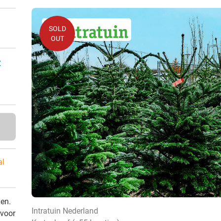
SOLD
OUT
:
al
den.
Intratuin Nederland
 voor