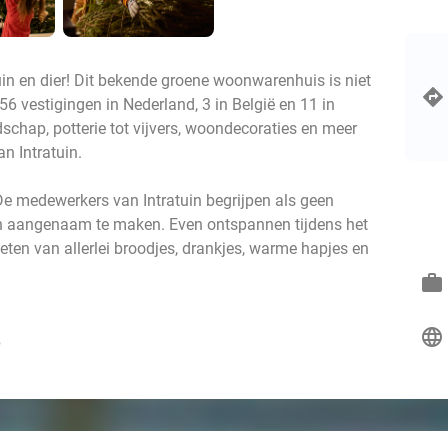
, tuin en dier! Dit bekende groene woonwarenhuis is niet
6 vestigingen in Nederland, 3 in België en 11 in
schap, potterie tot vijvers, woondecoraties en meer
an Intratuin.
 De medewerkers van Intratuin begrijpen als geen
uin aangenaam te maken. Even ontspannen tijdens het
eten van allerlei broodjes, drankjes, warme hapjes en
work
language