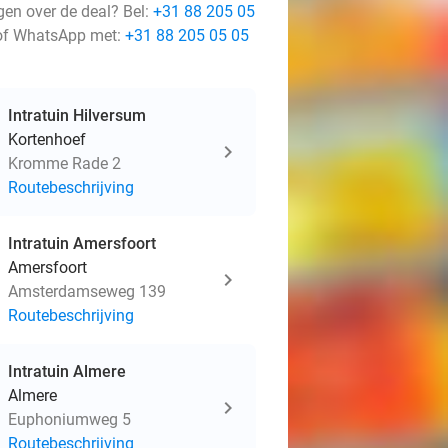
gen over de deal? Bel:
+31 88 205 05
f WhatsApp met:
+31 88 205 05 05
Intratuin Hilversum
Kortenhoef
Kromme Rade 2
Routebeschrijving
Intratuin Amersfoort
Amersfoort
Amsterdamseweg 139
Routebeschrijving
Intratuin Almere
Almere
Euphoniumweg 5
Routebeschrijving