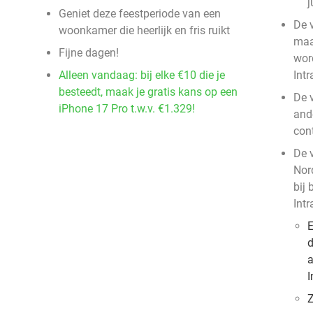
j
Geniet deze feestperiode van een
De v
woonkamer die heerlijk en fris ruikt
maa
Fijne dagen!
wor
Alleen vandaag: bij elke €10 die je
Intr
besteedt, maak je gratis kans op een
De 
iPhone 17 Pro t.w.v. €1.329!
and
con
De 
Nor
bij
Intr
E
d
a
I
Z