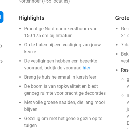
Kortenhoef (+55 locaties)
l
Highlights
Grote
Prachtige Nordmann-kerstboom van
Gel
150-175 cm bij Intratuin
21 
Op te halen bij een vestiging van jouw
7 d
ard_arrow_right
keuze
Bek
ard_arrow_right
De vestigingen hebben een beperkte
ves
voorraad, bekijk de voorraad
hier
Res
Breng je huis helemaal in kerstsfeer
g
De boom is van topkwaliteit en biedt
v
genoeg ruimte voor prachtige decoraties
m
Met volle groene naalden, die lang mooi
v
blijven
j
v
Gezellig om met het gehele gezin op te
tuigen