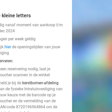
 kleine letters
dig vanaf moment van aankoop t/m
dec 2024
agen per week geldig
ijk
hier
de openingstijden van jouw
tiging
erveren:
een reservering nodig, laat je
oucher scannen in de winkel
eld je bij de
kerstbomen-afdeling
an de fysieke Intratuinvestiging van
ouw keuze met de barcode op je
oucher en de vermelding van de
EAN-code 8720196964864 om de