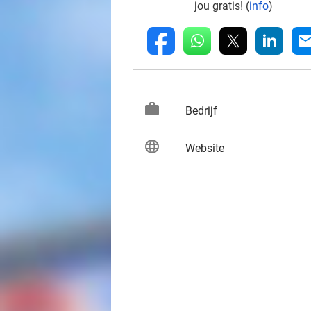
jou gratis! (
info
)
whatsapp
linkedin
fb
mai
work
keybo
Bedrijf
language
keybo
Website