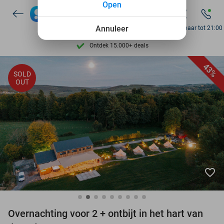
Open
Annuleer
Bereikbaar tot 21:00
Ontdek 15.000+ deals
7 dagen per week beschikbaar
43%
SOLD
OUT
10+ miljoen leden
9,4
op basis van
206.147 reviews
Ontdek 15.000+ deals
7 dagen per week beschikbaar
10+ miljoen leden
favorite_border
Overnachting voor 2 + ontbijt in het hart van