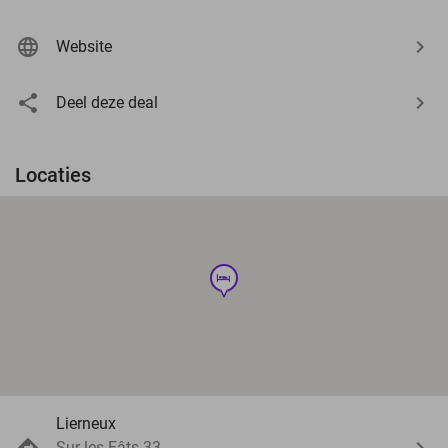
Website
Deel deze deal
Locaties
hotel
Lierneux
Sur les Fâts 33