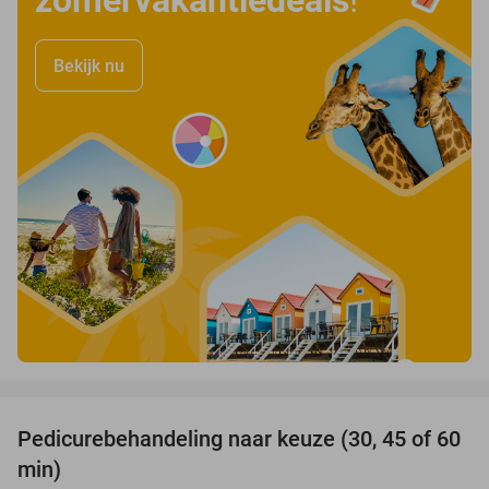
zomervakantiedeals
!
Bekijk nu
favorite_border
Pedicurebehandeling naar keuze (30, 45 of 60
58%
min)