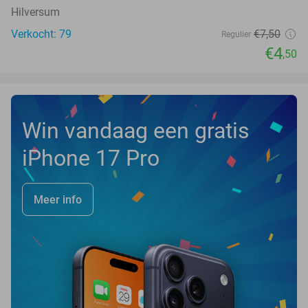
Hilversum
Verkocht: 79
€7
,50
Regulier
€4
,50
Win vandaag een gratis
iPhone 17 Pro
Meer info