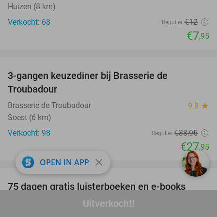
Huizen (8 km)
Verkocht: 68
€12
Regulier
€7
,95
favorite_border
3-gangen keuzediner bij Brasserie de
28%
Troubadour
Brasserie de Troubadour
9.8
star
Soest (6 km)
Verkocht: 98
€38
,95
Regulier
€27
,95
close
favorite_border
OPEN IN APP
100%
75 dagen gratis luisterboeken en e-books
Uitverkocht!
BookBeat
Stockholm