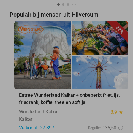
Populair bij mensen uit Hilversum:
32%
favorite_border
Entree Wunderland Kalkar + onbeperkt friet, ijs,
frisdrank, koffie, thee en softijs
Wunderland Kalkar
8.9
star
Kalkar
Verkocht: 27.897
€36
,50
Regulier