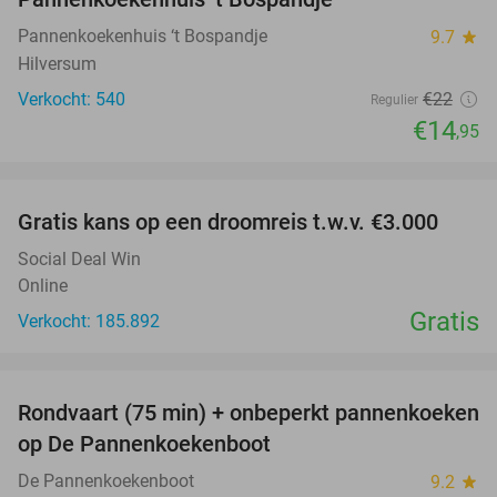
Pannenkoekenhuis ‘t Bospandje
9.7
star
Hilversum
Verkocht: 540
€22
Regulier
€14
,95
favorite_border
Gratis kans op een droomreis t.w.v. €3.000
Social Deal Win
Online
Gratis
Verkocht: 185.892
favorite_border
Rondvaart (75 min) + onbeperkt pannenkoeken
30%
op De Pannenkoekenboot
De Pannenkoekenboot
9.2
star