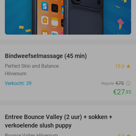
favorite_border
Bindweefselmassage (45 min)
63%
Perfect Skin and Balance
10.0
star
Hilversum
Verkocht: 39
€75
Regulier
€27
,95
favorite_border
Entree Bounce Valley (2 uur) + sokken +
46%
verkoelende slush puppy
Bounce Valley Hilversum
9.4
star