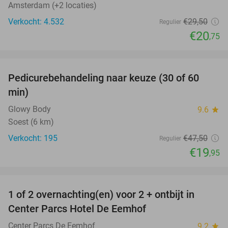
Amsterdam (+2 locaties)
Verkocht: 4.532
€29
,50
Regulier
€20
,75
favorite_border
Pedicurebehandeling naar keuze (30 of 60
58%
min)
Glowy Body
9.6
star
Soest (6 km)
Verkocht: 195
€47
,50
Regulier
€19
,95
favorite_border
1 of 2 overnachting(en) voor 2 + ontbijt in
13%
Center Parcs Hotel De Eemhof
Center Parcs De Eemhof
9.2
star