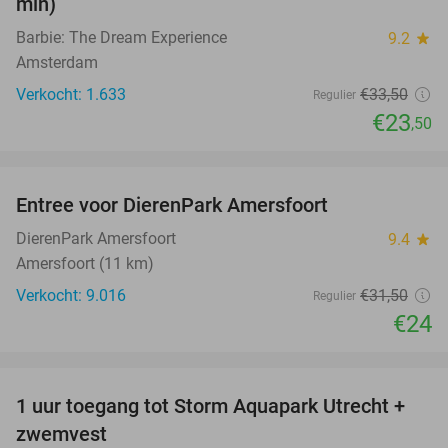
min)
Barbie: The Dream Experience
9.2
star
Amsterdam
Verkocht: 1.633
€33
,50
Regulier
€23
,50
favorite_border
Entree voor DierenPark Amersfoort
24%
DierenPark Amersfoort
9.4
star
Amersfoort (11 km)
Verkocht: 9.016
€31
,50
Regulier
€24
favorite_border
1 uur toegang tot Storm Aquapark Utrecht +
31%
zwemvest