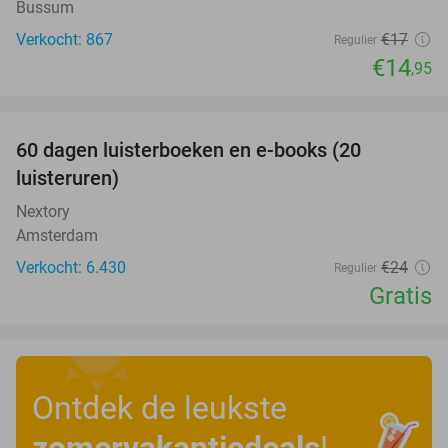
Bussum
Verkocht: 867
€17
Regulier
€14
,95
favorite_border
100%
60 dagen luisterboeken en e-books (20
luisteruren)
Nextory
Amsterdam
Verkocht: 6.430
€24
Regulier
Gratis
Ontdek de leukste