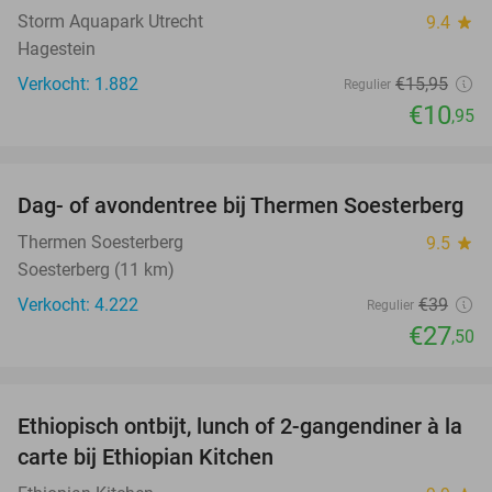
Storm Aquapark Utrecht
9.4
star
Hagestein
Verkocht: 1.882
€15
,95
Regulier
€10
,95
favorite_border
Dag- of avondentree bij Thermen Soesterberg
29%
Thermen Soesterberg
9.5
star
Soesterberg (11 km)
Verkocht: 4.222
€39
Regulier
€27
,50
favorite_border
Ethiopisch ontbijt, lunch of 2-gangendiner à la
45%
carte bij Ethiopian Kitchen