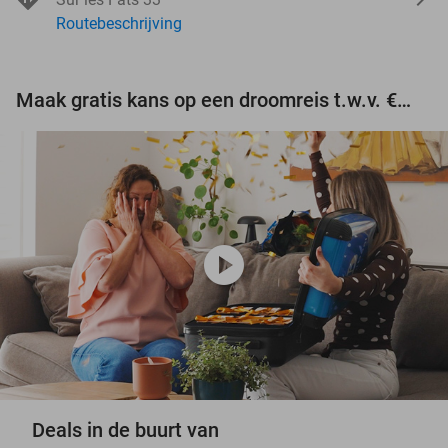
Routebeschrijving
Maak gratis kans op een droomreis t.w.v. €3.000!
play_circle
Deals in de buurt van