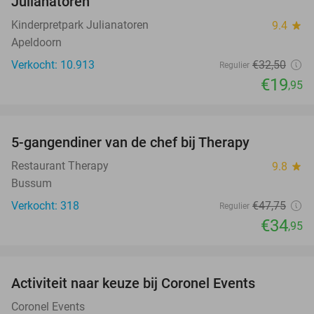
Julianatoren
Kinderpretpark Julianatoren
9.4
star
Apeldoorn
Verkocht: 10.913
€32
,50
Regulier
€19
,95
favorite_border
5-gangendiner van de chef bij Therapy
27%
Restaurant Therapy
9.8
star
Bussum
Verkocht: 318
€47
,75
Regulier
€34
,95
favorite_border
Activiteit naar keuze bij Coronel Events
34%
Coronel Events