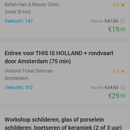
Bellah Hair & Beauty Clinic
9.6
star
Soest (9 km)
Verkocht: 147
€47
,50
Regulier
€19
,95
favorite_border
Entree voor THIS IS HOLLAND + rondvaart
14%
door Amsterdam (75 min)
Holland Ticket Services
9.0
star
Amsterdam
Verkocht: 312
€34
,50
Regulier
€29
,50
favorite_border
Workshop schilderen, glas of porselein
54%
schilderen, boetseren of keramiek (2 of 3 uur)