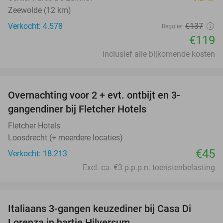
Zeewolde (12 km)
Verkocht: 4.578
€137
Regulier
€119
Inclusief alle bijkomende kosten
favorite_border
Overnachting voor 2 + evt. ontbijt en 3-
gangendiner bij Fletcher Hotels
Fletcher Hotels
Loosdrecht (+ meerdere locaties)
€45
Verkocht: 18.213
Excl. ca. €3 p.p.p.n. toeristenbelasting
favorite_border
Italiaans 3-gangen keuzediner bij Casa Di
35%
Lorenza in hartje Hilversum