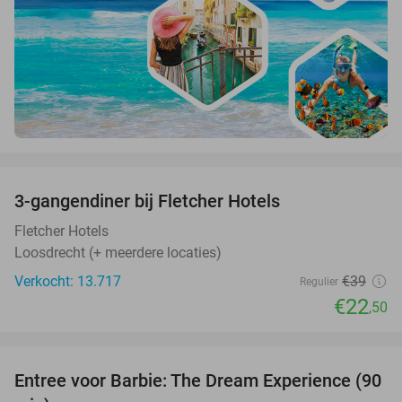
favorite_border
3-gangendiner bij Fletcher Hotels
42%
Fletcher Hotels
Loosdrecht (+ meerdere locaties)
Verkocht: 13.717
€39
Regulier
€22
,50
favorite_border
Entree voor Barbie: The Dream Experience (90
30%