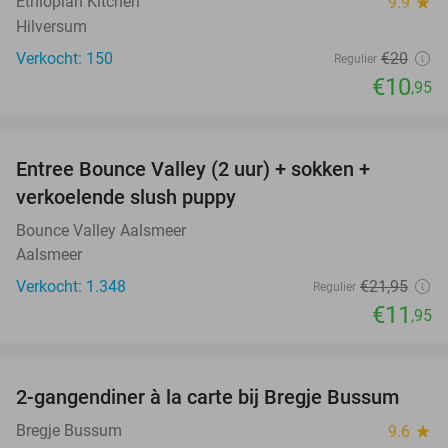
Ethiopian Kitchen
9.9
star
Hilversum
Verkocht: 150
€20
Regulier
€10
,95
favorite_border
Entree Bounce Valley (2 uur) + sokken +
46%
verkoelende slush puppy
Bounce Valley Aalsmeer
Aalsmeer
Verkocht: 1.348
€21
,95
Regulier
€11
,95
favorite_border
2-gangendiner à la carte bij Bregje Bussum
12%
Bregje Bussum
9.6
star