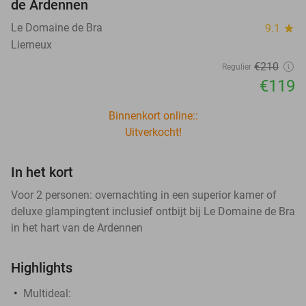
de Ardennen
Le Domaine de Bra
9.1
star
Lierneux
€210
Regulier
€119
Binnenkort online::
Uitverkocht!
In het kort
Voor 2 personen: overnachting in een superior kamer of
deluxe glampingtent inclusief ontbijt bij Le Domaine de Bra
in het hart van de Ardennen
Highlights
Multideal: