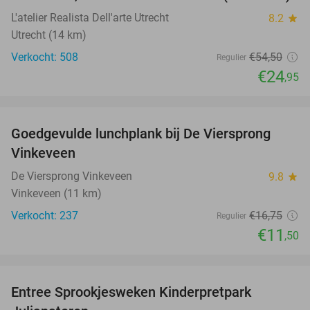
L'atelier Realista Dell'arte Utrecht
8.2
star
Utrecht (14 km)
Verkocht: 508
€54
,50
Regulier
€24
,95
favorite_border
Goedgevulde lunchplank bij De Viersprong
31%
Vinkeveen
De Viersprong Vinkeveen
9.8
star
Vinkeveen (11 km)
Verkocht: 237
€16
,75
Regulier
€11
,50
favorite_border
Entree Sprookjesweken Kinderpretpark
39%