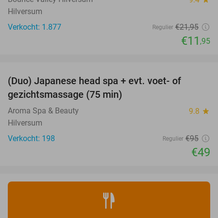
Hilversum
Verkocht: 1.877
€21
,95
Regulier
€11
,95
favorite_border
(Duo) Japanese head spa + evt. voet- of
48%
gezichtsmassage (75 min)
Aroma Spa & Beauty
9.8
star
Hilversum
Verkocht: 198
€95
Regulier
€49