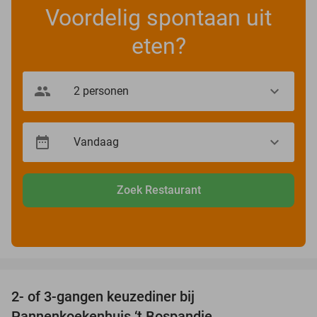
Voordelig spontaan uit
eten?
Zoek Restaurant
favorite_border
2- of 3-gangen keuzediner bij
32%
Pannenkoekenhuis ‘t Bospandje