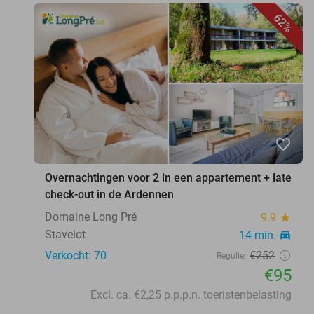
62%
favorite_border
Overnachtingen voor 2 in een appartement + late
check-out in de Ardennen
Domaine Long Pré
9.9
star
Stavelot
14 min.
directions_car
Verkocht: 70
€252
Regulier
€95
Excl. ca. €2,25 p.p.p.n. toeristenbelasting