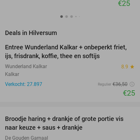
€25
favorite_border
Deals in Hilversum
Entree Wunderland Kalkar + onbeperkt friet,
32%
ijs, frisdrank, koffie, thee en softijs
Wunderland Kalkar
8.9
star
Kalkar
Verkocht: 27.897
€36
,50
Regulier
€25
favorite_border
Broodje haring + drankje of grote portie vis
40%
naar keuze + saus + drankje
De Gouden Garnaal