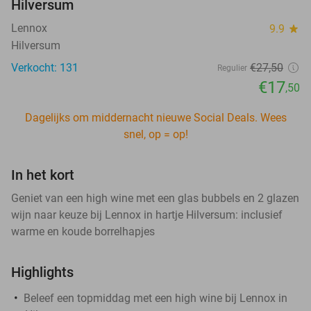
Hilversum
Lennox
9.9
star
Hilversum
Verkocht: 131
€27
,50
Regulier
€17
,50
Dagelijks om middernacht nieuwe Social Deals. Wees
snel, op = op!
In het kort
Geniet van een high wine met een glas bubbels en 2 glazen
wijn naar keuze bij Lennox in hartje Hilversum: inclusief
warme en koude borrelhapjes
Highlights
Beleef een topmiddag met een high wine bij Lennox in