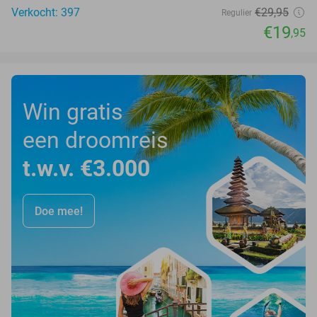
Verkocht: 397
€29
,95
Regulier
€19
,95
Win gratis
een droomreis
t.w.v. €3.000
Doe mee!