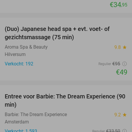
€34
,95
favorite_border
(Duo) Japanese head spa + evt. voet- of
48%
gezichtsmassage (75 min)
Aroma Spa & Beauty
9.8
star
Hilversum
Verkocht: 192
€95
Regulier
€49
favorite_border
Entree voor Barbie: The Dream Experience (90
30%
min)
Barbie: The Dream Experience
9.2
star
Amsterdam
Verkocht: 1.593
€33
,50
Regulier