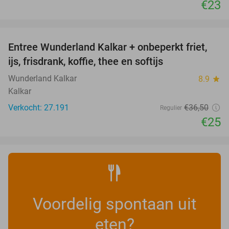
€23
favorite_border
Entree Wunderland Kalkar + onbeperkt friet,
32%
ijs, frisdrank, koffie, thee en softijs
Wunderland Kalkar
8.9
star
Kalkar
Verkocht: 27.191
€36
,50
Regulier
€25
Voordelig spontaan uit
eten?