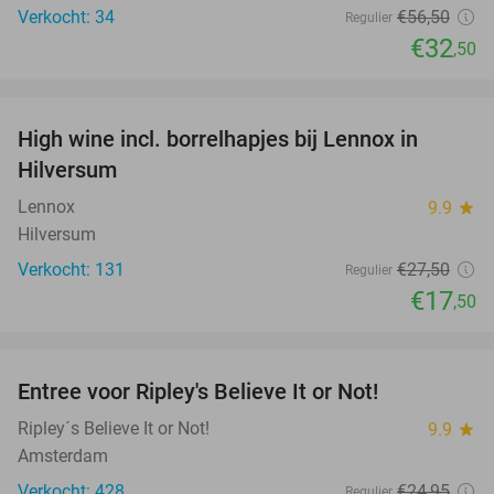
Verkocht: 34
€56
,50
Regulier
€32
,50
favorite_border
High wine incl. borrelhapjes bij Lennox in
36%
Hilversum
Lennox
9.9
star
Hilversum
Verkocht: 131
€27
,50
Regulier
€17
,50
favorite_border
Entree voor Ripley's Believe It or Not!
56%
Ripley´s Believe It or Not!
9.9
star
Amsterdam
Verkocht: 428
€24
,95
Regulier