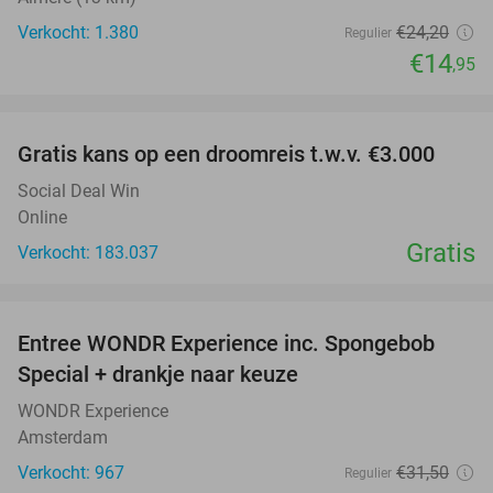
Verkocht: 1.380
€24
,20
Regulier
€14
,95
favorite_border
Gratis kans op een droomreis t.w.v. €3.000
Social Deal Win
Online
Gratis
Verkocht: 183.037
favorite_border
Entree WONDR Experience inc. Spongebob
27%
Special + drankje naar keuze
WONDR Experience
Amsterdam
Verkocht: 967
€31
,50
Regulier