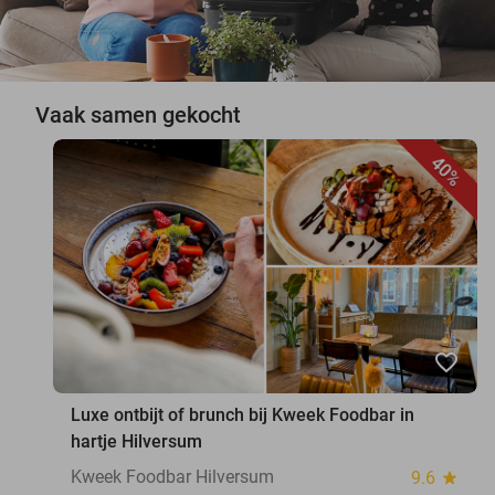
Vaak samen gekocht
40%
favorite_border
Luxe ontbijt of brunch bij Kweek Foodbar in
hartje Hilversum
Kweek Foodbar Hilversum
9.6
star