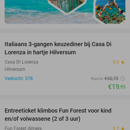
favorite_border
Italiaans 3-gangen keuzediner bij Casa Di
35%
Lorenza in hartje Hilversum
Casa Di Lorenza
9.3
star
Hilversum
Verkocht: 378
€30
,70
Regulier
€19
,95
favorite_border
Entreeticket klimbos Fun Forest voor kind
21%
en/of volwassene (2 of 3 uur)
Fun Forest Almere
9.7
star