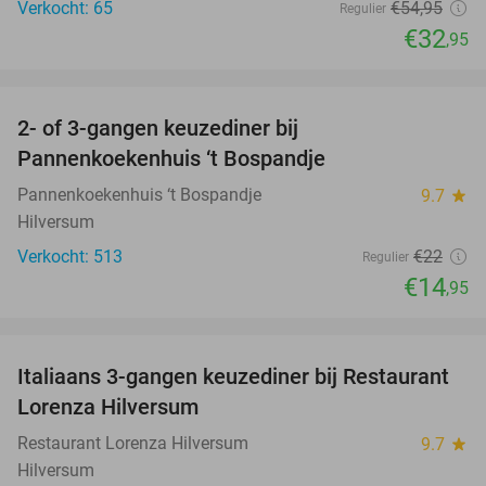
Verkocht: 65
€54
,95
Regulier
€32
,95
favorite_border
2- of 3-gangen keuzediner bij
32%
Pannenkoekenhuis ‘t Bospandje
Pannenkoekenhuis ‘t Bospandje
9.7
star
Hilversum
Verkocht: 513
€22
Regulier
€14
,95
favorite_border
Italiaans 3-gangen keuzediner bij Restaurant
33%
Lorenza Hilversum
Restaurant Lorenza Hilversum
9.7
star
Hilversum