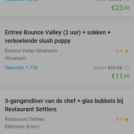
€23
,50
favorite_border
Entree Bounce Valley (2 uur) + sokken +
46%
verkoelende slush puppy
Bounce Valley Hilversum
9.4
star
Hilversum
Verkocht: 1.778
€21
,95
Regulier
€11
,95
favorite_border
3-gangendiner van de chef + glas bubbels bij
40%
Restaurant Settlers
Restaurant Settlers
8.9
star
Bilthoven (8 km)