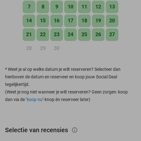
7
8
9
10
11
12
13
14
15
16
17
18
19
20
21
22
23
24
25
26
27
28
29
30
*
Weet je al op welke datum je wilt reserveren? Selecteer dan
hierboven de datum en reserveer en koop jouw Social Deal
tegelijkertijd.
(Weet je nog niet wanneer je wilt reserveren? Geen zorgen: koop
dan via de ‘
koop nu
’-knop én reserveer later)
Selectie van recensies
info_outlined