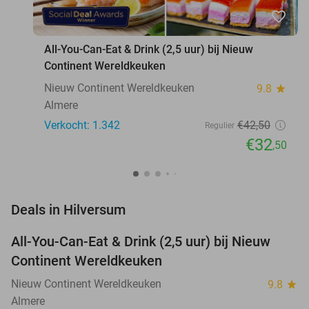
favorite_border
All-You-Can-Eat & Drink (2,5 uur) bij Nieuw
Continent Wereldkeuken
Nieuw Continent Wereldkeuken
9.8
star
Almere
Verkocht: 1.342
€42
,50
Regulier
€32
,50
favorite_border
Deals in Hilversum
All-You-Can-Eat & Drink (2,5 uur) bij Nieuw
24%
Continent Wereldkeuken
Nieuw Continent Wereldkeuken
9.8
star
Almere