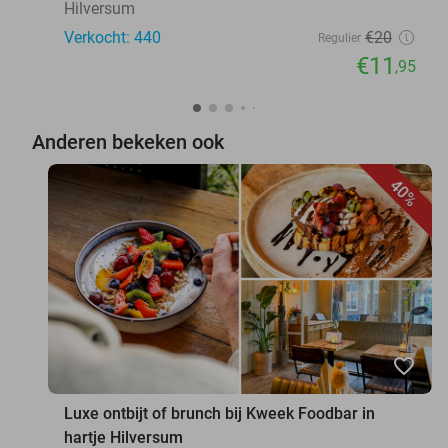
Hilversum
Verkocht: 440
€20
Regulier
€11
,95
Anderen bekeken ook
40%
favorite_border
Luxe ontbijt of brunch bij Kweek Foodbar in
hartje Hilversum