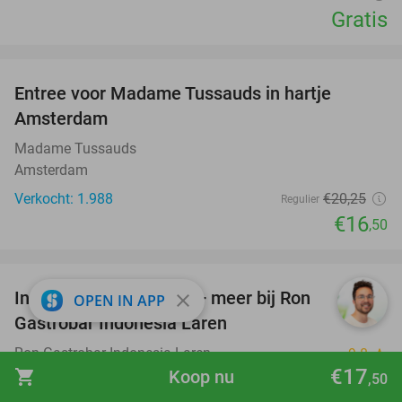
Gratis
favorite_border
Entree voor Madame Tussauds in hartje
19%
Amsterdam
Madame Tussauds
Amsterdam
Verkocht: 1.988
€20
,25
Regulier
€16
,50
favorite_border
Indonesische rijsttafel + meer bij Ron
29%
close
OPEN IN APP
Gastrobar Indonesia Laren
Ron Gastrobar Indonesia Laren
9.8
star
€17
shopping_cart
Koop nu
Laren
,50