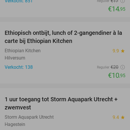
Verkocht: 851
€17
Regulier
€14
,95
favorite_border
Ethiopisch ontbijt, lunch of 2-gangendiner à la
45%
carte bij Ethiopian Kitchen
Ethiopian Kitchen
9.9
star
Hilversum
Verkocht: 138
€20
Regulier
€10
,95
favorite_border
1 uur toegang tot Storm Aquapark Utrecht +
31%
zwemvest
Storm Aquapark Utrecht
9.4
star
Hagestein