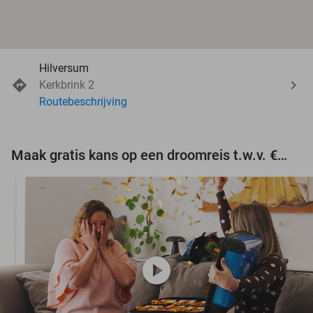
Hilversum
Kerkbrink 2
Routebeschrijving
Maak gratis kans op een droomreis t.w.v. €3.000!
play_circle