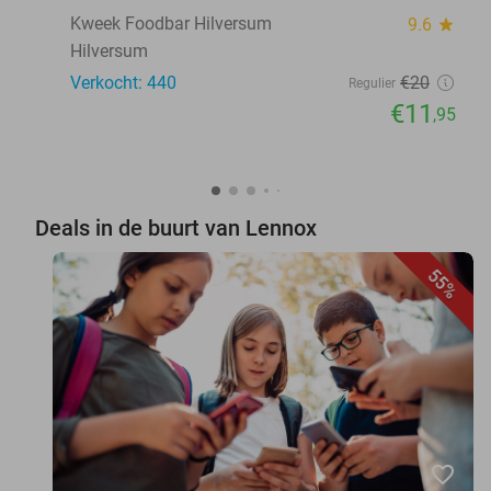
Kweek Foodbar Hilversum
9.6
star
Hilversum
Verkocht: 440
€20
Regulier
€11
,95
Deals in de buurt van Lennox
55%
favorite_border