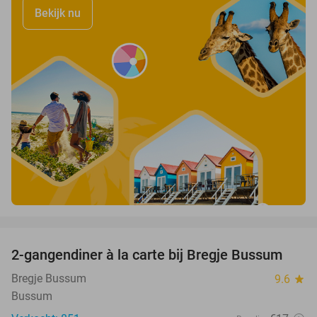
Bekijk nu
favorite_border
2-gangendiner à la carte bij Bregje Bussum
12%
Bregje Bussum
9.6
star
Bussum