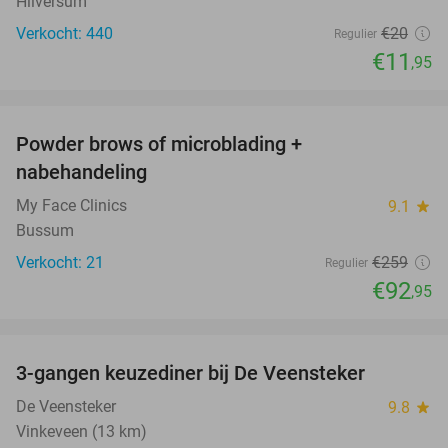
Hilversum
Verkocht: 440
€20
Regulier
€11
,95
favorite_border
Powder brows of microblading +
64%
nabehandeling
My Face Clinics
9.1
star
Bussum
Verkocht: 21
€259
Regulier
€92
,95
favorite_border
3-gangen keuzediner bij De Veensteker
42%
De Veensteker
9.8
star
Vinkeveen (13 km)