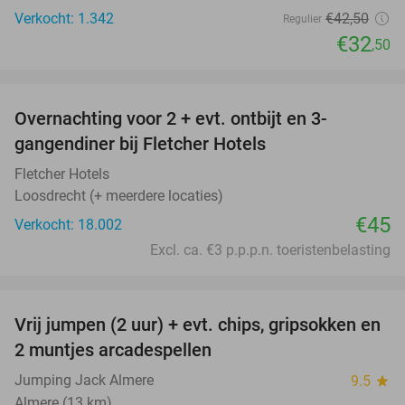
Verkocht: 1.342
€42
,50
Regulier
€32
,50
favorite_border
Overnachting voor 2 + evt. ontbijt en 3-
gangendiner bij Fletcher Hotels
Fletcher Hotels
Loosdrecht (+ meerdere locaties)
€45
Verkocht: 18.002
Excl. ca. €3 p.p.p.n. toeristenbelasting
favorite_border
Vrij jumpen (2 uur) + evt. chips, gripsokken en
38%
2 muntjes arcadespellen
Jumping Jack Almere
9.5
star
Almere (13 km)