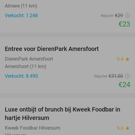
Almere (11 km)
Verkocht: 1.246
€29
Regulier
€23
favorite_border
Entree voor DierenPark Amersfoort
24%
DierenPark Amersfoort
9.4
star
Amersfoort (11 km)
Verkocht: 8.490
€31
,50
Regulier
€24
favorite_border
Luxe ontbijt of brunch bij Kweek Foodbar in
40%
hartje Hilversum
Kweek Foodbar Hilversum
9.6
star