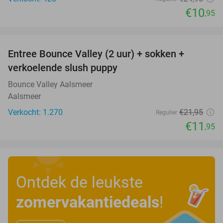
€10
,95
favorite_border
Entree Bounce Valley (2 uur) + sokken +
46%
verkoelende slush puppy
Bounce Valley Aalsmeer
Aalsmeer
Verkocht: 1.270
€21
,95
Regulier
€11
,95
Ontdek de leukste
zomervakantiedeals
!