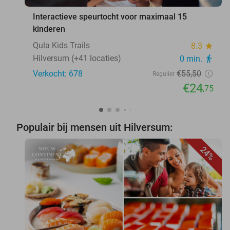
Interactieve speurtocht voor maximaal 15
kinderen
Qula Kids Trails
8.3
star
Hilversum (+41 locaties)
0 min.
directions_walk
Verkocht: 678
€55
,50
Regulier
€24
,75
Populair bij mensen uit Hilversum:
24%