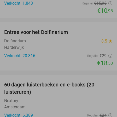
Verkocht: 1.843
€15
,95
Regulier
€10
,95
favorite_border
Entree voor het Dolfinarium
36%
Dolfinarium
8.5
star
Harderwijk
Verkocht: 20.316
€29
Regulier
€18
,50
favorite_border
100%
60 dagen luisterboeken en e-books (20
luisteruren)
Nextory
Amsterdam
Verkocht: 6.389
€24
Regulier