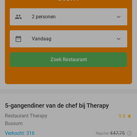
Zoek Restaurant
favorite_border
5-gangendiner van de chef bij Therapy
27%
Restaurant Therapy
9.8
star
Bussum
Verkocht: 316
€47
,75
Regulier