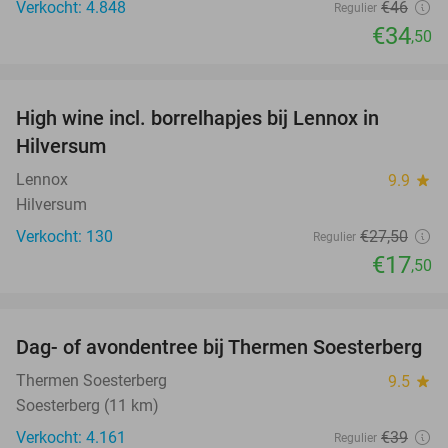
Verkocht: 4.848
€46
Regulier
€34
,50
favorite_border
High wine incl. borrelhapjes bij Lennox in
36%
Hilversum
Lennox
9.9
star
Hilversum
Verkocht: 130
€27
,50
Regulier
€17
,50
favorite_border
Dag- of avondentree bij Thermen Soesterberg
29%
Thermen Soesterberg
9.5
star
Soesterberg (11 km)
Verkocht: 4.161
€39
Regulier