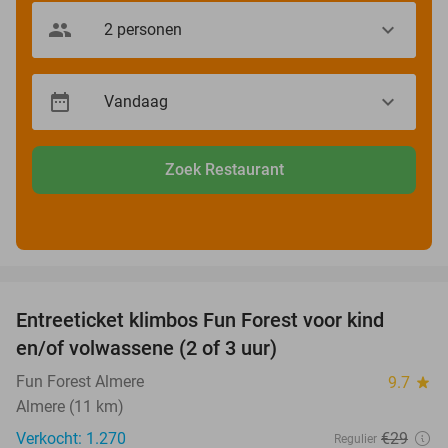
Zoek Restaurant
favorite_border
Entreeticket klimbos Fun Forest voor kind
21%
en/of volwassene (2 of 3 uur)
Fun Forest Almere
9.7
star
Almere (11 km)
Verkocht: 1.270
€29
Regulier