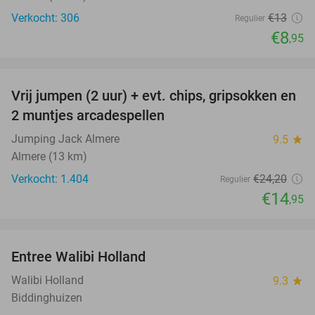
Verkocht: 306
€13
Regulier
€8
,95
favorite_border
Vrij jumpen (2 uur) + evt. chips, gripsokken en
38%
2 muntjes arcadespellen
Jumping Jack Almere
9.5
star
Almere (13 km)
Verkocht: 1.404
€24
,20
Regulier
€14
,95
favorite_border
Entree Walibi Holland
25%
Walibi Holland
9.3
star
Biddinghuizen