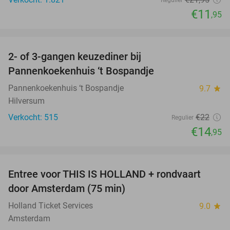
€11
,95
favorite_border
2- of 3-gangen keuzediner bij
32%
Pannenkoekenhuis ‘t Bospandje
Pannenkoekenhuis ‘t Bospandje
9.7
star
Hilversum
Verkocht: 515
€22
Regulier
€14
,95
favorite_border
Entree voor THIS IS HOLLAND + rondvaart
14%
door Amsterdam (75 min)
Holland Ticket Services
9.0
star
Amsterdam