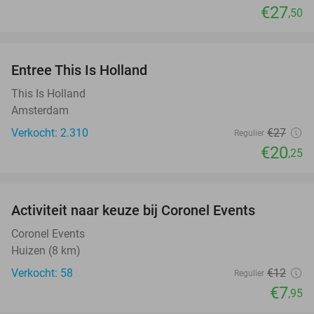
€27
,50
favorite_border
Entree This Is Holland
25%
This Is Holland
Amsterdam
Verkocht: 2.310
€27
Regulier
€20
,25
favorite_border
Activiteit naar keuze bij Coronel Events
34%
Coronel Events
Huizen (8 km)
Verkocht: 58
€12
Regulier
€7
,95