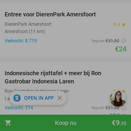
Entree voor DierenPark Amersfoort
24%
DierenPark Amersfoort
9.4
star
Amersfoort (11 km)
Verkocht: 8.719
€31
,50
Regulier
€24
favorite_border
Indonesische rijsttafel + meer bij Ron
29%
Gastrobar Indonesia Laren
Ron Gastrobar Indonesia Laren
9.8
star
close
OPEN IN APP
Laren
Verkocht: 214
€51
,50
Regulier
€36
,50
€9
shopping_cart
Koop nu
,95
favorite_border