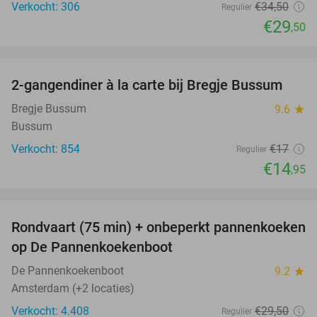
Verkocht: 306
€34
,50
Regulier
€29
,50
favorite_border
2-gangendiner à la carte bij Bregje Bussum
12%
Bregje Bussum
9.6
star
Bussum
Verkocht: 854
€17
Regulier
€14
,95
favorite_border
Rondvaart (75 min) + onbeperkt pannenkoeken
30%
op De Pannenkoekenboot
De Pannenkoekenboot
9.2
star
Amsterdam (+2 locaties)
Verkocht: 4.408
€29
,50
Regulier