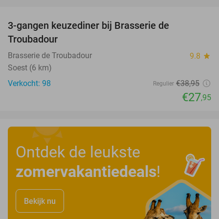
favorite_border
3-gangen keuzediner bij Brasserie de
28%
Troubadour
Brasserie de Troubadour
9.8
star
Soest (6 km)
Verkocht: 98
€38
,95
Regulier
€27
,95
Ontdek de leukste
zomervakantiedeals
!
Bekijk nu