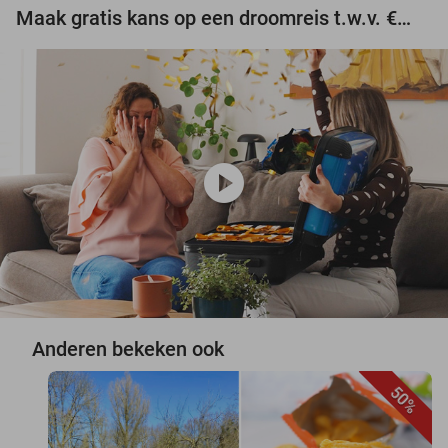
Maak gratis kans op een droomreis t.w.v. €3.000!
play_circle
Anderen bekeken ook
50%