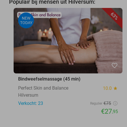
Populair bij mensen uit Hilversum:
63%
NEW
TODAY
favorite_border
Bindweefselmassage (45 min)
Perfect Skin and Balance
10.0
star
Hilversum
Verkocht: 23
€75
Regulier
€27
,95