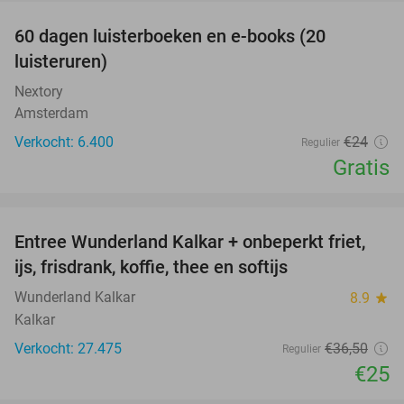
100%
60 dagen luisterboeken en e-books (20
luisteruren)
Nextory
Amsterdam
Verkocht: 6.400
€24
Regulier
Gratis
favorite_border
Entree Wunderland Kalkar + onbeperkt friet,
32%
ijs, frisdrank, koffie, thee en softijs
Wunderland Kalkar
8.9
star
Kalkar
Verkocht: 27.475
€36
,50
Regulier
€25
favorite_border