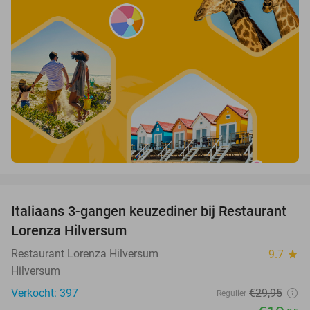
favorite_border
Italiaans 3-gangen keuzediner bij Restaurant
33%
Lorenza Hilversum
Restaurant Lorenza Hilversum
9.7
star
Hilversum
Verkocht: 397
€29
,95
Regulier