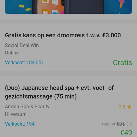
favorite_border
Gratis kans op een droomreis t.w.v. €3.000
Social Deal Win
Online
Gratis
Verkocht: 184.051
favorite_border
(Duo) Japanese head spa + evt. voet- of
48%
gezichtsmassage (75 min)
Aroma Spa & Beauty
9.8
star
Hilversum
Verkocht: 194
€95
Regulier
€49