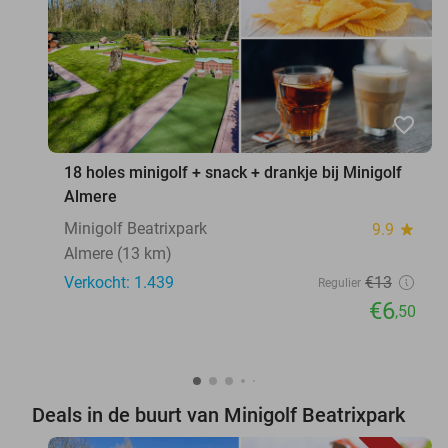
favorite_border
18 holes minigolf + snack + drankje bij Minigolf
Almere
Minigolf Beatrixpark
9.9
star
Almere (13 km)
Verkocht: 1.439
€13
Regulier
€6
,50
Deals in de buurt van Minigolf Beatrixpark