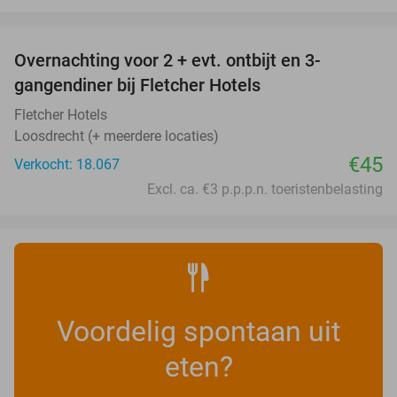
favorite_border
Overnachting voor 2 + evt. ontbijt en 3-
gangendiner bij Fletcher Hotels
Fletcher Hotels
Loosdrecht (+ meerdere locaties)
€45
Verkocht: 18.067
Excl. ca. €3 p.p.p.n. toeristenbelasting
Voordelig spontaan uit
eten?