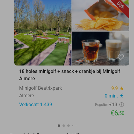
50%
favorite_border
18 holes minigolf + snack + drankje bij Minigolf
Almere
Minigolf Beatrixpark
9.9
star
Almere
0 min.
directions_walk
Verkocht: 1.439
€13
Regulier
€6
,50