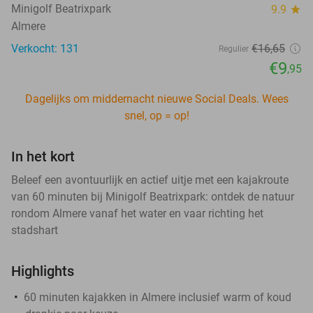
Minigolf Beatrixpark
9.9
star
Almere
Verkocht: 131
€16
,65
Regulier
€9
,95
Dagelijks om middernacht nieuwe Social Deals. Wees
snel, op = op!
In het kort
Beleef een avontuurlijk en actief uitje met een kajakroute
van 60 minuten bij Minigolf Beatrixpark: ontdek de natuur
rondom Almere vanaf het water en vaar richting het
stadshart
Highlights
60 minuten kajakken in Almere inclusief warm of koud