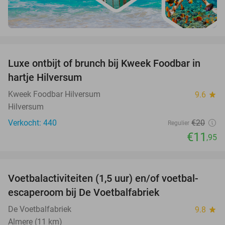
favorite_border
Luxe ontbijt of brunch bij Kweek Foodbar in
40%
hartje Hilversum
Kweek Foodbar Hilversum
9.6
star
Hilversum
Verkocht: 440
€20
Regulier
€11
,95
favorite_border
Voetbalactiviteiten (1,5 uur) en/of voetbal-
31%
escaperoom bij De Voetbalfabriek
De Voetbalfabriek
9.8
star
Almere (11 km)