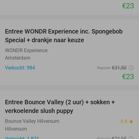
€23
favorite_border
Entree WONDR Experience inc. Spongebob
27%
Special + drankje naar keuze
WONDR Experience
Amsterdam
Verkocht: 984
€31
,50
Regulier
€23
favorite_border
Entree Bounce Valley (2 uur) + sokken +
46%
verkoelende slush puppy
Bounce Valley Hilversum
9.4
star
Hilversum
Verkocht: 1.821
€21
,95
Regulier