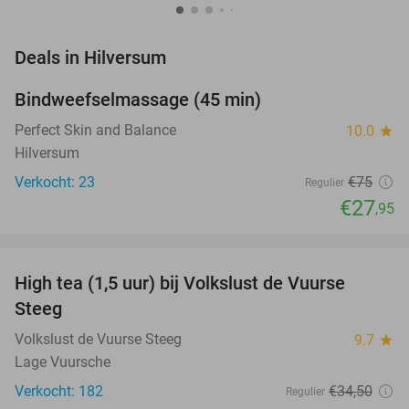
favorite_border
Deals in Hilversum
Bindweefselmassage (45 min)
63%
NEW
TODAY
Perfect Skin and Balance
10.0
star
Hilversum
Verkocht: 23
€75
Regulier
€27
,95
favorite_border
High tea (1,5 uur) bij Volkslust de Vuurse
43%
Steeg
Volkslust de Vuurse Steeg
9.7
star
Lage Vuursche
Verkocht: 182
€34
,50
Regulier