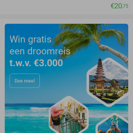
€20
,75
Win gratis
een droomreis
t.w.v. €3.000
Doe mee!