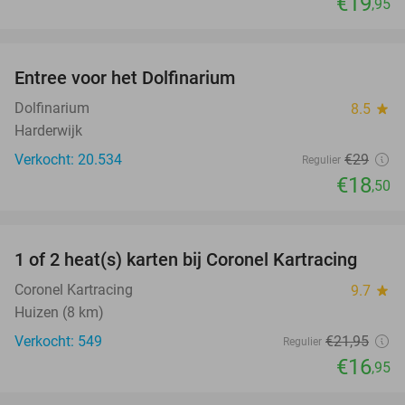
€19
,95
favorite_border
Entree voor het Dolfinarium
36%
Dolfinarium
8.5
star
Harderwijk
Verkocht: 20.534
€29
Regulier
€18
,50
favorite_border
1 of 2 heat(s) karten bij Coronel Kartracing
23%
Coronel Kartracing
9.7
star
Huizen (8 km)
Verkocht: 549
€21
,95
Regulier
€16
,95
favorite_border