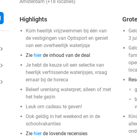
Amsterdam (+18 locaties)
l
Highlights
Grote
Kom heerlijk vrijzwemmen bij één van
Gel
de vestigingen van Optisport en geniet
3 ju
van een overheerlijk waterijsje
Gel
ard_arrow_right
Zie
hier
de inhoud van de deal
fam
ope
ard_arrow_right
Je hebt de keuze uit een selectie van
loca
heerlijk verfrissende waterijsjes, vraag
ernaar bij de horeca
Res
ard_arrow_right
Beleef urenlang waterpret, alleen of met
g
het hele gezin
b
Leuk om cadeau te geven!
v
Ook geldig in het weekend en in de
Kin
schoolvakanties
all
ond
Zie
hier
de lovende recensies