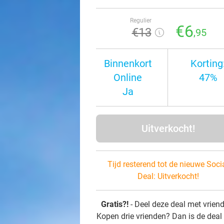
Regulier
€6
€13
,95
Binnenkort
Korting
Online
47%
Ja
Uitverkocht!
Tijd resterend tot de nieuwe Soci
Deal:
Uitverkocht!
Gratis?!
- Deel deze deal met vrien
Kopen drie vrienden? Dan is de deal