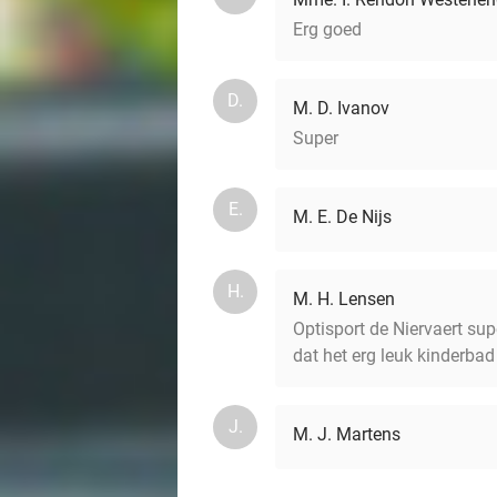
Erg goed
D.
M. D. Ivanov
Super
E.
M. E. De Nijs
H.
M. H. Lensen
Optisport de Niervaert 
dat het erg leuk kinderbad
J.
M. J. Martens