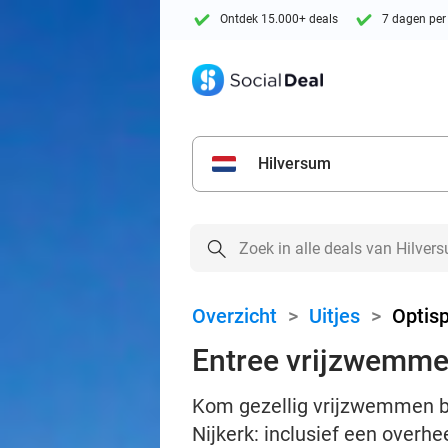
Ontdek 15.000+ deals
7 dagen per
Hilversum
Overzicht
>
Uitjes
>
Optis
Entree vrijzwemmen
Kom gezellig vrijzwemmen bi
Nijkerk: inclusief een overhee