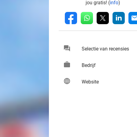
jou gratis! (
info
)
whatsapp
linkedin
fb
mai
chat
keybo
Selectie van recensies
work
keybo
Bedrijf
language
keybo
Website