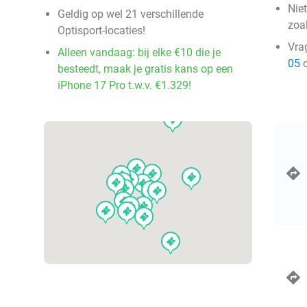
Niet
Geldig op wel 21 verschillende
zoa
Optisport-locaties!
Vra
Alleen vandaag: bij elke €10 die je
05
o
besteedt, maak je gratis kans op een
iPhone 17 Pro t.w.v. €1.329!
events
events
events
events
events
events
events
events
events
events
events
events
events
events
events
events
events
events
events