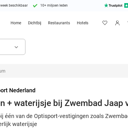
 week beschikbaar
10+ miljoen leden
Home
Dichtbij
Restaurants
Hotels
keyboard_arrow_down
port Nederland
 + waterijsje bij Zwembad Jaap v
j één van de Optisport-vestigingen zoals Zwembad
rlijk waterijsje