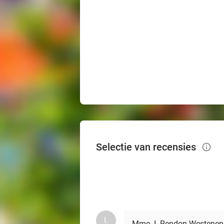
Selectie van recensies
info_outlined
I.
Mme. I. Rendon Westenen