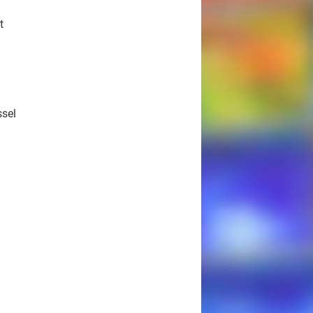
t
ssel