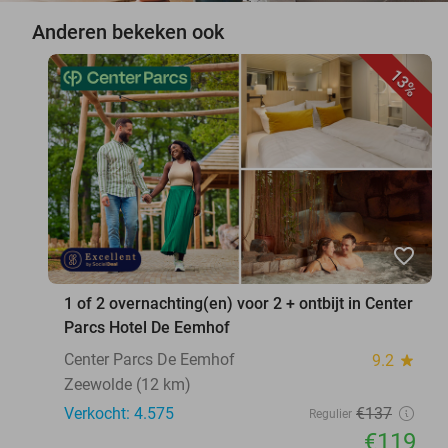
Anderen bekeken ook
13%
favorite_border
1 of 2 overnachting(en) voor 2 + ontbijt in Center
Parcs Hotel De Eemhof
Center Parcs De Eemhof
9.2
star
Zeewolde (12 km)
Verkocht: 4.575
€137
Regulier
€119