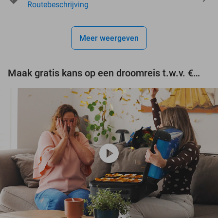
Routebeschrijving
Meer weergeven
Maak gratis kans op een droomreis t.w.v. €3.000!
play_circle