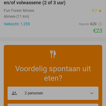
en/of volwassene (2 of 3 uur)
Fun Forest Almere
9.7
star
Almere (11 km)
Verkocht: 1.255
€29
Regulier
€23
Voordelig spontaan uit
eten?