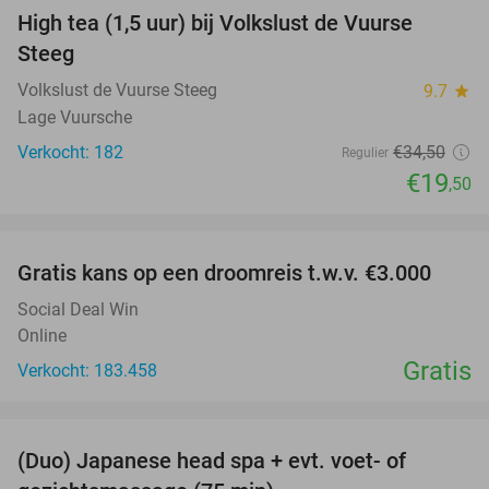
High tea (1,5 uur) bij Volkslust de Vuurse
43%
Steeg
Volkslust de Vuurse Steeg
9.7
star
Lage Vuursche
Verkocht: 182
€34
,50
Regulier
€19
,50
favorite_border
Gratis kans op een droomreis t.w.v. €3.000
Social Deal Win
Online
Gratis
Verkocht: 183.458
favorite_border
(Duo) Japanese head spa + evt. voet- of
48%