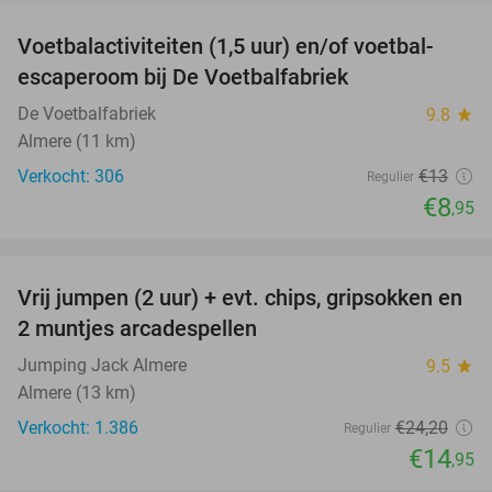
Voetbalactiviteiten (1,5 uur) en/of voetbal-
31%
escaperoom bij De Voetbalfabriek
De Voetbalfabriek
9.8
star
Almere (11 km)
Verkocht: 306
€13
Regulier
€8
,95
favorite_border
Vrij jumpen (2 uur) + evt. chips, gripsokken en
38%
2 muntjes arcadespellen
Jumping Jack Almere
9.5
star
Almere (13 km)
Verkocht: 1.386
€24
,20
Regulier
€14
,95