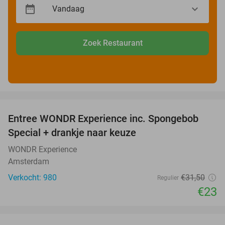
Zoek Restaurant
favorite_border
Entree WONDR Experience inc. Spongebob
27%
Special + drankje naar keuze
WONDR Experience
Amsterdam
Verkocht: 980
€31
,50
Regulier
€23
favorite_border