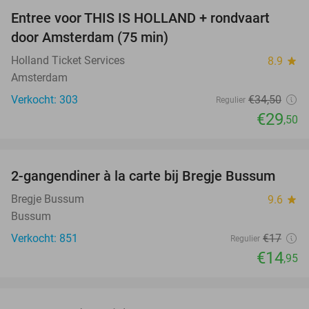
Entree voor THIS IS HOLLAND + rondvaart
14%
door Amsterdam (75 min)
Holland Ticket Services
8.9
star
Amsterdam
Verkocht: 303
€34
,50
Regulier
€29
,50
favorite_border
2-gangendiner à la carte bij Bregje Bussum
12%
Bregje Bussum
9.6
star
Bussum
Verkocht: 851
€17
Regulier
€14
,95
favorite_border