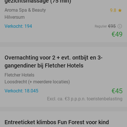
gezichtsmassage (75 min)
Aroma Spa & Beauty
9.8
star
Hilversum
Verkocht: 194
€95
Regulier
€49
favorite_border
Overnachting voor 2 + evt. ontbijt en 3-
gangendiner bij Fletcher Hotels
Fletcher Hotels
Loosdrecht (+ meerdere locaties)
€45
Verkocht: 18.045
Excl. ca. €3 p.p.p.n. toeristenbelasting
favorite_border
Entreeticket klimbos Fun Forest voor kind
21%