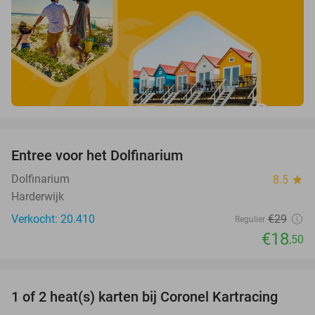
favorite_border
Entree voor het Dolfinarium
36%
Dolfinarium
8.5
star
Harderwijk
Verkocht: 20.410
€29
Regulier
€18
,50
favorite_border
1 of 2 heat(s) karten bij Coronel Kartracing
23%