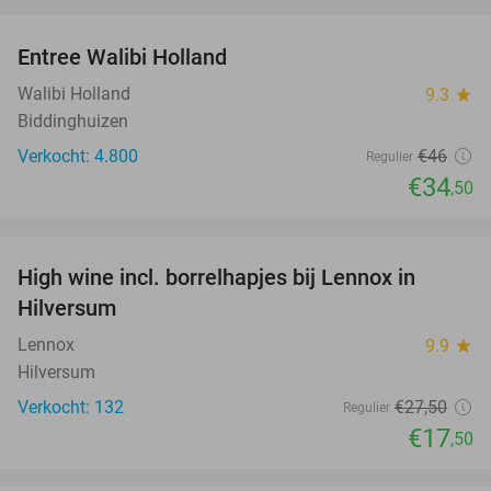
favorite_border
Entree Walibi Holland
25%
Walibi Holland
9.3
star
Biddinghuizen
Verkocht: 4.800
€46
Regulier
€34
,50
favorite_border
High wine incl. borrelhapjes bij Lennox in
36%
Hilversum
Lennox
9.9
star
Hilversum
Verkocht: 132
€27
,50
Regulier
€17
,50
favorite_border