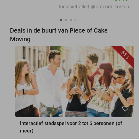
Inclusief alle bijkomende kosten
Deals in de buurt van Piece of Cake
Moving
61%
favorite_border
Interactief stadsspel voor 2 tot 6 personen (of
meer)