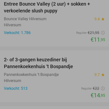
Entree Bounce Valley (2 uur) + sokken +
46%
verkoelende slush puppy
Bounce Valley Hilversum
9.4
star
Hilversum
Verkocht: 1.786
€21
,95
Regulier
€11
,95
favorite_border
2- of 3-gangen keuzediner bij
32%
Pannenkoekenhuis ‘t Bospandje
Pannenkoekenhuis ‘t Bospandje
9.7
star
Hilversum
Verkocht: 513
€22
Regulier
€14
,95
favorite_border