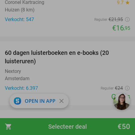
Coronel Kartracing
9.7
star
Huizen (8 km)
Verkocht: 547
€21
,95
Regulier
€16
,95
favorite_border
100%
60 dagen luisterboeken en e-books (20
luisteruren)
Nextory
Amsterdam
Verkocht: 6.397
€24
Regulier
Gratis
close
OPEN IN APP
favorite_border
Entree Wunderland Kalkar + onbeperkt friet,
32%
€50
shopping_cart
Selecteer deal
ijs, frisdrank, koffie, thee en softijs