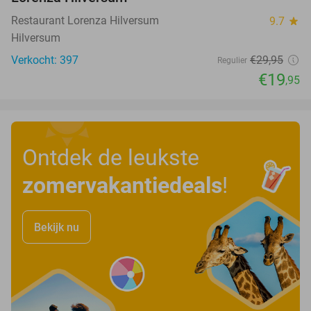
Restaurant Lorenza Hilversum
9.7
star
Hilversum
Verkocht: 397
€29
,95
Regulier
€19
,95
Ontdek de leukste
zomervakantiedeals
!
Bekijk nu