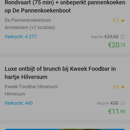
Rondvaart (75 min) + onbeperkt pannenkoeken
30%
op De Pannenkoekenboot
De Pannenkoekenboot
9.2
star
Amsterdam (+2 locaties)
Verkocht: 4.377
€29
,50
Regulier
€20
,75
favorite_border
Luxe ontbijt of brunch bij Kweek Foodbar in
40%
hartje Hilversum
Kweek Foodbar Hilversum
9.6
star
Hilversum
Verkocht: 440
€20
Regulier
€11
,95