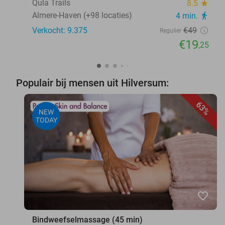
Qula Trails
8.5
star
Almere-Haven (+98 locaties)
4 min.
directions_walk
Verkocht: 9.375
€49
Regulier
€19
,25
Populair bij mensen uit Hilversum:
63%
NEW
TODAY
favorite_border
Bindweefselmassage (45 min)