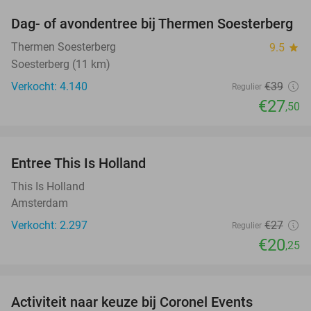
Dag- of avondentree bij Thermen Soesterberg
29%
Thermen Soesterberg
9.5
star
Soesterberg (11 km)
Verkocht: 4.140
€39
Regulier
€27
,50
favorite_border
Entree This Is Holland
25%
This Is Holland
Amsterdam
Verkocht: 2.297
€27
Regulier
€20
,25
favorite_border
Activiteit naar keuze bij Coronel Events
34%