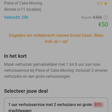
Piece of Cake Moving
8.0
star
Almere (+11 locaties)
Verkocht: 256
€300
Regulier
€50
Dagelijks om middernacht nieuwe Social Deals. Wees
snel, op = op!
In het kort
Maak verhuizen gemakkelijker met 1 tot 8 uur aan luxe
verhuisservice bij Piece of Cake Moving: inclusief 2 ervaren
verhuizers en een grote verhuiswagen
Selecteer jouw deal
1 uur verhuisservice met 2 verhuizers en grote
83%
vrachtwagen