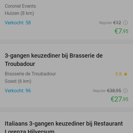
Coronel Events
Huizen (8 km)
Verkocht: 58
€12
Regulier
€7
,95
favorite_border
3-gangen keuzediner bij Brasserie de
28%
Troubadour
Brasserie de Troubadour
9.8
star
Soest (6 km)
Verkocht: 96
€38
,95
Regulier
€27
,95
favorite_border
Italiaans 3-gangen keuzediner bij Restaurant
33%
Lorenza Hilversum