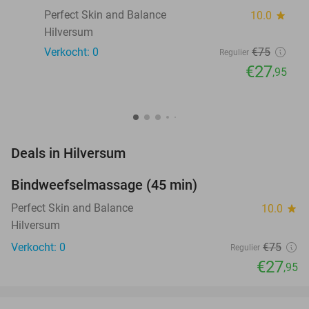
Perfect Skin and Balance
10.0
star
Hilversum
Verkocht: 0
€75
Regulier
€27
,95
favorite_border
Deals in Hilversum
Bindweefselmassage (45 min)
63%
NEW
TODAY
Perfect Skin and Balance
10.0
star
Hilversum
Verkocht: 0
€75
Regulier
€27
,95
favorite_border