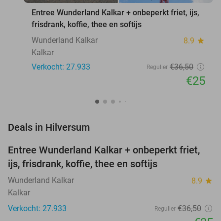
Entree Wunderland Kalkar + onbeperkt friet, ijs,
frisdrank, koffie, thee en softijs
Wunderland Kalkar
8.9
star
Kalkar
Verkocht: 27.933
€36
,50
Regulier
€25
favorite_border
Deals in Hilversum
Entree Wunderland Kalkar + onbeperkt friet,
32%
ijs, frisdrank, koffie, thee en softijs
Wunderland Kalkar
8.9
star
Kalkar
Verkocht: 27.933
€36
,50
Regulier