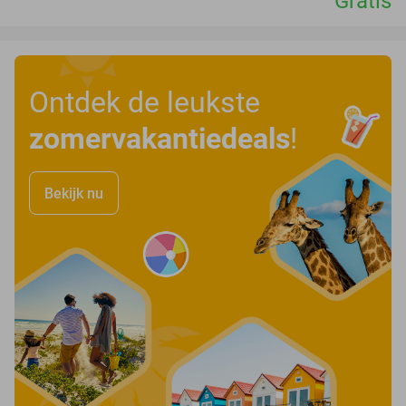
Gratis
Ontdek de leukste
zomervakantiedeals
!
Bekijk nu