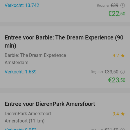
Verkocht: 13.742
€39
Regulier
€22
,50
favorite_border
Entree voor Barbie: The Dream Experience (90
30%
min)
Barbie: The Dream Experience
9.2
star
Amsterdam
Verkocht: 1.639
€33
,50
Regulier
€23
,50
favorite_border
Entree voor DierenPark Amersfoort
24%
DierenPark Amersfoort
9.4
star
Amersfoort (11 km)