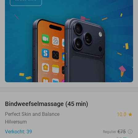
favorite_border
Bindweefselmassage (45 min)
63%
Perfect Skin and Balance
10.0
star
Hilversum
Verkocht: 39
€75
Regulier