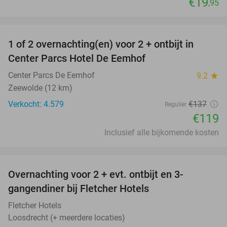
€19
,95
favorite_border
1 of 2 overnachting(en) voor 2 + ontbijt in
13%
Center Parcs Hotel De Eemhof
Center Parcs De Eemhof
9.2
star
Zeewolde (12 km)
Verkocht: 4.579
€137
Regulier
€119
Inclusief alle bijkomende kosten
favorite_border
Overnachting voor 2 + evt. ontbijt en 3-
gangendiner bij Fletcher Hotels
Fletcher Hotels
Loosdrecht (+ meerdere locaties)