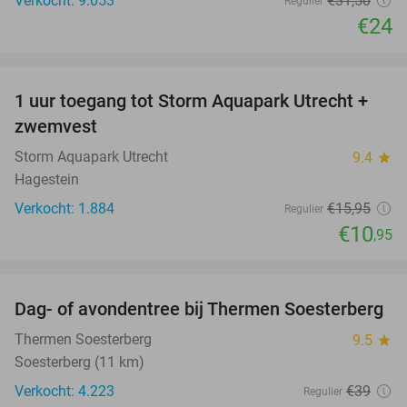
Verkocht: 9.053
€31
,50
Regulier
€24
favorite_border
1 uur toegang tot Storm Aquapark Utrecht +
31%
zwemvest
Storm Aquapark Utrecht
9.4
star
Hagestein
Verkocht: 1.884
€15
,95
Regulier
€10
,95
favorite_border
Dag- of avondentree bij Thermen Soesterberg
29%
Thermen Soesterberg
9.5
star
Soesterberg (11 km)
Verkocht: 4.223
€39
Regulier