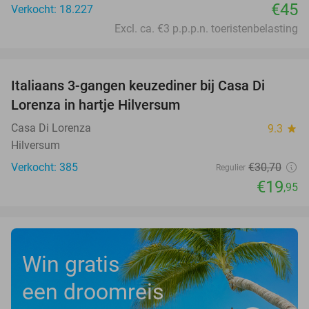
€45
Verkocht: 18.227
Excl. ca. €3 p.p.p.n. toeristenbelasting
favorite_border
Italiaans 3-gangen keuzediner bij Casa Di
35%
Lorenza in hartje Hilversum
Casa Di Lorenza
9.3
star
Hilversum
Verkocht: 385
€30
,70
Regulier
€19
,95
Win gratis
een droomreis