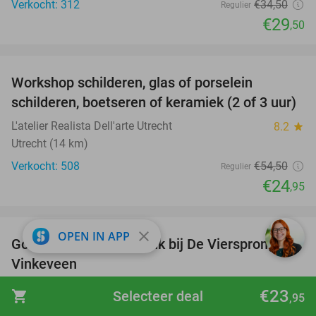
Verkocht: 312
€34
,50
Regulier
€29
,50
favorite_border
Workshop schilderen, glas of porselein
54%
schilderen, boetseren of keramiek (2 of 3 uur)
L'atelier Realista Dell'arte Utrecht
8.2
star
Utrecht (14 km)
Verkocht: 508
€54
,50
Regulier
€24
,95
favorite_border
close
OPEN IN APP
Goedgevulde lunchplank bij De Viersprong
31%
Vinkeveen
De Viersprong Vinkeveen
9.8
star
€23
shopping_cart
Selecteer deal
,95
Vinkeveen (11 km)