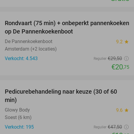
favorite_border
Rondvaart (75 min) + onbeperkt pannenkoeken
30%
op De Pannenkoekenboot
De Pannenkoekenboot
9.2
star
Amsterdam (+2 locaties)
Verkocht: 4.543
€29
,50
Regulier
€20
,75
favorite_border
Pedicurebehandeling naar keuze (30 of 60
58%
min)
Glowy Body
9.6
star
Soest (6 km)
Verkocht: 195
€47
,50
Regulier