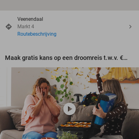
Veenendaal
Markt 4
Routebeschrijving
Maak gratis kans op een droomreis t.w.v. €3.000!
play_circle