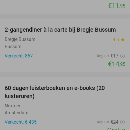
€11
,95
favorite_border
2-gangendiner à la carte bij Bregje Bussum
12%
Bregje Bussum
9.6
star
Bussum
Verkocht: 867
€17
Regulier
€14
,95
favorite_border
100%
60 dagen luisterboeken en e-books (20
luisteruren)
Nextory
Amsterdam
Verkocht: 6.435
€24
Regulier