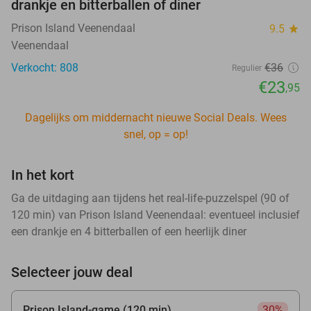
drankje en bitterballen of diner
Prison Island Veenendaal
9.5
star
Veenendaal
Verkocht: 808
€36
Regulier
€23
,95
Dagelijks om middernacht nieuwe Social Deals. Wees
snel, op = op!
In het kort
Ga de uitdaging aan tijdens het real-life-puzzelspel (90 of
120 min) van Prison Island Veenendaal: eventueel inclusief
een drankje en 4 bitterballen of een heerlijk diner
Selecteer jouw deal
Prison Island-game (120 min)
30%