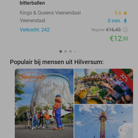
bitterballen
Kings & Queens Veenendaal
9.6
star
Veenendaal
0 min.
directions_walk
Verkocht: 242
€16
,45
Regulier
€12
,50
Populair bij mensen uit Hilversum:
32%
favorite_border