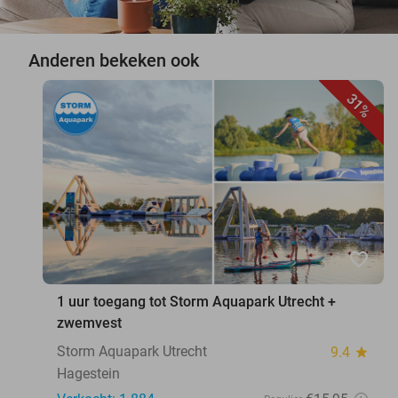
Anderen bekeken ook
31%
favorite_border
1 uur toegang tot Storm Aquapark Utrecht +
zwemvest
Storm Aquapark Utrecht
9.4
star
Hagestein