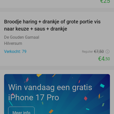
€25
favorite_border
Broodje haring + drankje of grote portie vis
40%
naar keuze + saus + drankje
De Gouden Garnaal
Hilversum
Verkocht: 79
€7
,50
Regulier
€4
,50
Win vandaag een gratis
iPhone 17 Pro
Meer info