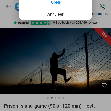
Open
Annuleer
Bereikbaar tot 21:00
Ontdek 15.000+ deals
7 dagen per week beschikbaar
33%
10+ miljoen leden
9,4
op basis van
206.160 reviews
Ontdek 15.000+ deals
7 dagen per week beschikbaar
10+ miljoen leden
favorite_border
Prison Island-game (90 of 120 min) + evt.