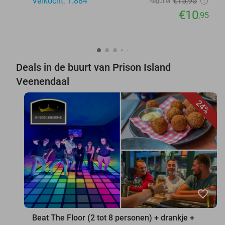
Verkocht: 1.884
€15
,95
Regulier
€10
,95
Deals in de buurt van Prison Island
Veenendaal
24%
favorite_border
Beat The Floor (2 tot 8 personen) + drankje +