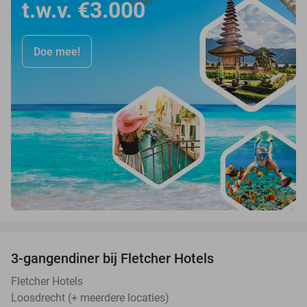
t.w.v. €3.000
Doe mee!
favorite_border
3-gangendiner bij Fletcher Hotels
42%
Fletcher Hotels
Loosdrecht (+ meerdere locaties)