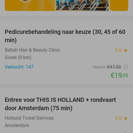
favorite_border
Pedicurebehandeling naar keuze (30, 45 of 60
58%
min)
Bellah Hair & Beauty Clinic
9.6
star
Soest (9 km)
Verkocht: 147
€47
,50
Regulier
€19
,95
favorite_border
Entree voor THIS IS HOLLAND + rondvaart
14%
door Amsterdam (75 min)
Holland Ticket Services
9.0
star
Amsterdam