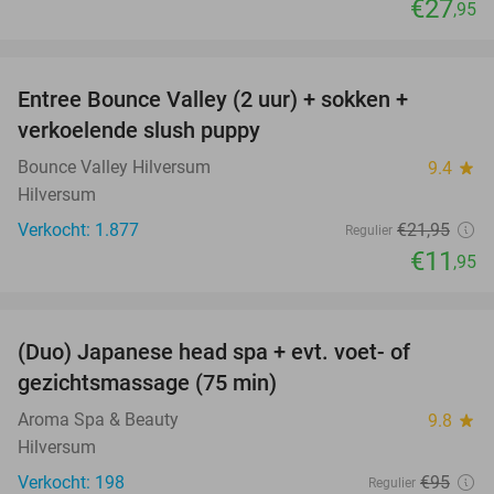
€27
,95
favorite_border
Entree Bounce Valley (2 uur) + sokken +
46%
verkoelende slush puppy
Bounce Valley Hilversum
9.4
star
Hilversum
Verkocht: 1.877
€21
,95
Regulier
€11
,95
favorite_border
(Duo) Japanese head spa + evt. voet- of
48%
gezichtsmassage (75 min)
Aroma Spa & Beauty
9.8
star
Hilversum
Verkocht: 198
€95
Regulier