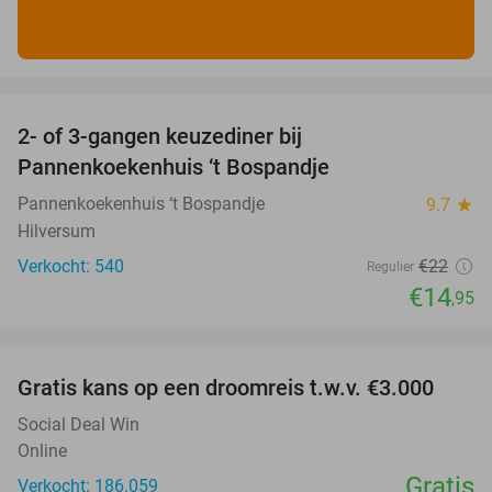
favorite_border
2- of 3-gangen keuzediner bij
32%
Pannenkoekenhuis ‘t Bospandje
Pannenkoekenhuis ‘t Bospandje
9.7
star
Hilversum
Verkocht: 540
€22
Regulier
€14
,95
favorite_border
Gratis kans op een droomreis t.w.v. €3.000
Social Deal Win
Online
Gratis
Verkocht: 186.059