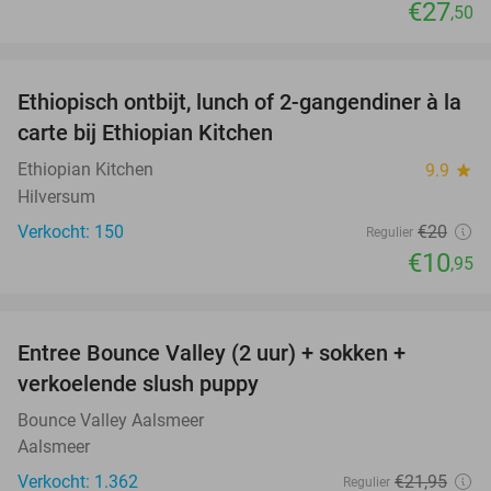
€27
,50
favorite_border
Ethiopisch ontbijt, lunch of 2-gangendiner à la
45%
carte bij Ethiopian Kitchen
Ethiopian Kitchen
9.9
star
Hilversum
Verkocht: 150
€20
Regulier
€10
,95
favorite_border
Entree Bounce Valley (2 uur) + sokken +
46%
verkoelende slush puppy
Bounce Valley Aalsmeer
Aalsmeer
Verkocht: 1.362
€21
,95
Regulier