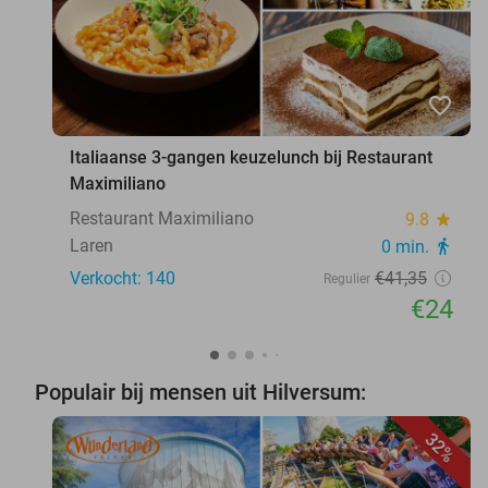
favorite_border
Italiaanse 3-gangen keuzelunch bij Restaurant
Maximiliano
Restaurant Maximiliano
9.8
star
Laren
0 min.
directions_walk
Verkocht: 140
€41
,35
Regulier
€24
Populair bij mensen uit Hilversum:
32%