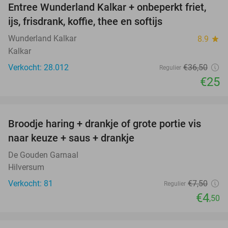
Entree Wunderland Kalkar + onbeperkt friet,
32%
ijs, frisdrank, koffie, thee en softijs
Wunderland Kalkar
8.9
star
Kalkar
Verkocht: 28.012
€36
,50
Regulier
€25
favorite_border
Broodje haring + drankje of grote portie vis
40%
naar keuze + saus + drankje
De Gouden Garnaal
Hilversum
Verkocht: 81
€7
,50
Regulier
€4
,50