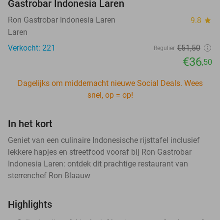
Gastrobar Indonesia Laren
Ron Gastrobar Indonesia Laren
9.8
star
Laren
Verkocht: 221
€51
,50
Regulier
€36
,50
Dagelijks om middernacht nieuwe Social Deals. Wees
snel, op = op!
In het kort
Geniet van een culinaire Indonesische rijsttafel inclusief
lekkere hapjes en streetfood vooraf bij Ron Gastrobar
Indonesia Laren: ontdek dit prachtige restaurant van
sterrenchef Ron Blaauw
Highlights