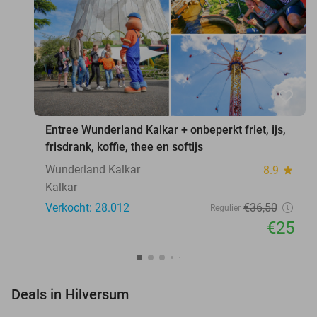
favorite_border
Entree Wunderland Kalkar + onbeperkt friet, ijs,
frisdrank, koffie, thee en softijs
Wunderland Kalkar
8.9
star
Kalkar
Verkocht: 28.012
€36
,50
Regulier
€25
favorite_border
Deals in Hilversum