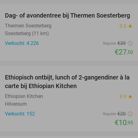
favorite_border
Dag- of avondentree bij Thermen Soesterberg
29%
Thermen Soesterberg
9.5
star
Soesterberg (11 km)
Verkocht: 4.226
€39
Regulier
€27
,50
favorite_border
Ethiopisch ontbijt, lunch of 2-gangendiner à la
45%
carte bij Ethiopian Kitchen
Ethiopian Kitchen
9.9
star
Hilversum
Verkocht: 152
€20
Regulier
€10
,95
favorite_border