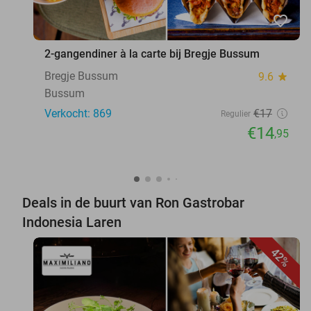
favorite_border
2-gangendiner à la carte bij Bregje Bussum
Bregje Bussum
9.6
star
Bussum
Verkocht: 869
€17
Regulier
€14
,95
Deals in de buurt van Ron Gastrobar
Indonesia Laren
42%