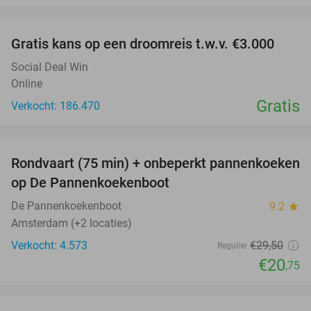
favorite_border
Gratis kans op een droomreis t.w.v. €3.000
Social Deal Win
Online
Gratis
Verkocht: 186.470
favorite_border
Rondvaart (75 min) + onbeperkt pannenkoeken
30%
op De Pannenkoekenboot
De Pannenkoekenboot
9.2
star
Amsterdam (+2 locaties)
Verkocht: 4.573
€29
,50
Regulier
€20
,75
favorite_border