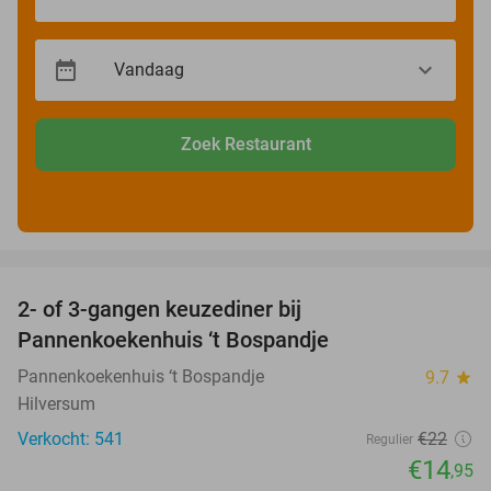
Zoek Restaurant
favorite_border
2- of 3-gangen keuzediner bij
32%
Pannenkoekenhuis ‘t Bospandje
Pannenkoekenhuis ‘t Bospandje
9.7
star
Hilversum
Verkocht: 541
€22
Regulier
€14
,95