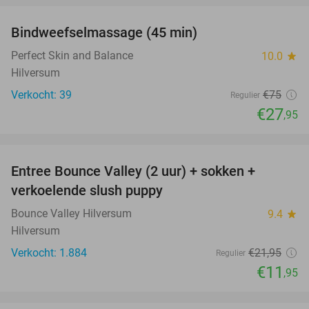
Bindweefselmassage (45 min)
63%
Perfect Skin and Balance
10.0
star
Hilversum
Verkocht: 39
€75
Regulier
€27
,95
favorite_border
Entree Bounce Valley (2 uur) + sokken +
46%
verkoelende slush puppy
Bounce Valley Hilversum
9.4
star
Hilversum
Verkocht: 1.884
€21
,95
Regulier
€11
,95
favorite_border