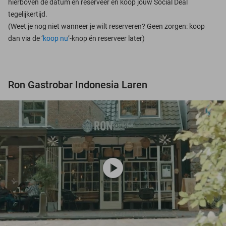
hierboven de datum en reserveer en koop jouw Social Deal
tegelijkertijd.
(Weet je nog niet wanneer je wilt reserveren? Geen zorgen: koop
dan via de ‘
koop nu
’-knop én reserveer later)
Ron Gastrobar Indonesia Laren
play_circle