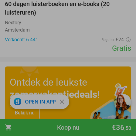
100%
60 dagen luisterboeken en e-books (20
luisteruren)
Nextory
Amsterdam
Verkocht: 6.441
€24
Regulier
Gratis
Ontdek de leukste
zomervakantiedeals
!
close
OPEN IN APP
Bekijk nu
€36
shopping_cart
Koop nu
,50