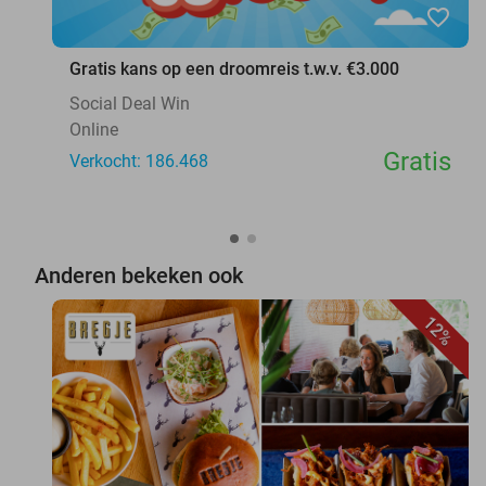
favorite_border
Gratis kans op een droomreis t.w.v. €3.000
Social Deal Win
Online
Gratis
Verkocht: 186.468
Anderen bekeken ook
12%