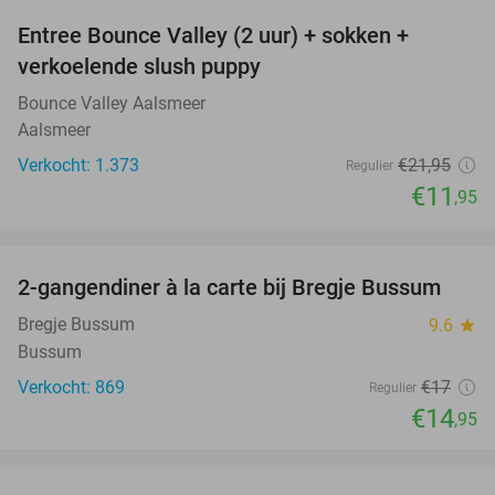
Entree Bounce Valley (2 uur) + sokken +
46%
verkoelende slush puppy
Bounce Valley Aalsmeer
Aalsmeer
Verkocht: 1.373
€21
,95
Regulier
€11
,95
favorite_border
2-gangendiner à la carte bij Bregje Bussum
12%
Bregje Bussum
9.6
star
Bussum
Verkocht: 869
€17
Regulier
€14
,95
favorite_border