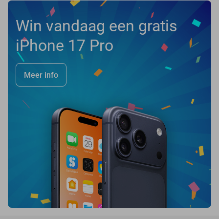
Win vandaag een gratis
iPhone 17 Pro
Meer info
favorite_border