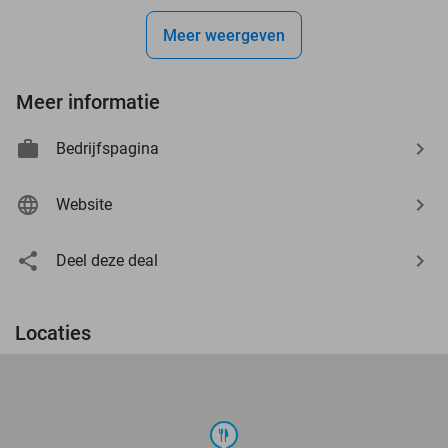
Meer weergeven
Meer informatie
Bedrijfspagina
Website
Deel deze deal
Locaties
food