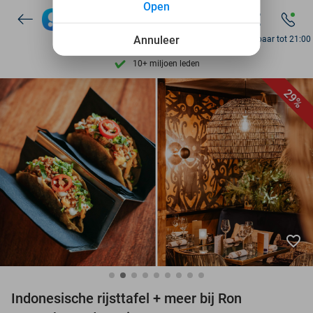
Open
7 dagen per week beschikbaar
Annuleer
Bereikbaar tot 21:00
10+ miljoen leden
9,4
op basis van
206.215 reviews
29%
Ontdek 15.000+ deals
7 dagen per week beschikbaar
10+ miljoen leden
favorite_border
Indonesische rijsttafel + meer bij Ron