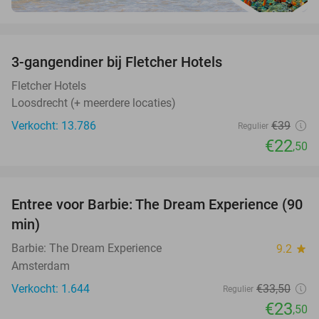
favorite_border
3-gangendiner bij Fletcher Hotels
42%
Fletcher Hotels
Loosdrecht (+ meerdere locaties)
Verkocht: 13.786
€39
Regulier
€22
,50
favorite_border
Entree voor Barbie: The Dream Experience (90
30%
min)
Barbie: The Dream Experience
9.2
star
Amsterdam
Verkocht: 1.644
€33
,50
Regulier
€23
,50