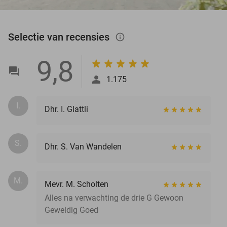
Selectie van recensies
info_outlined
9,8
1.175
I.
Dhr. I. Glattli
S.
Dhr. S. Van Wandelen
M.
Mevr. M. Scholten
Alles na verwachting de drie G Gewoon
Geweldig Goed