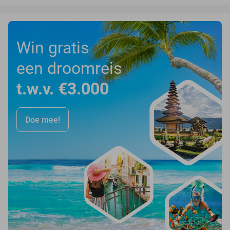
Win gratis
een droomreis
t.w.v. €3.000
Doe mee!