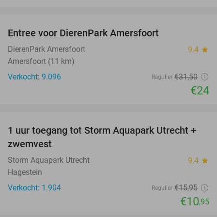
favorite_border
Entree voor DierenPark Amersfoort
24%
DierenPark Amersfoort
9.4
star
Amersfoort (11 km)
Verkocht: 9.096
€31
,50
Regulier
€24
favorite_border
1 uur toegang tot Storm Aquapark Utrecht +
31%
zwemvest
Storm Aquapark Utrecht
9.4
star
Hagestein
Verkocht: 1.904
€15
,95
Regulier
€10
,95