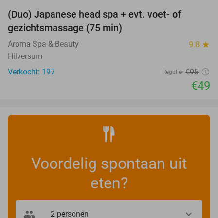
(Duo) Japanese head spa + evt. voet- of
48%
gezichtsmassage (75 min)
Aroma Spa & Beauty
9.8
star
Hilversum
Verkocht: 197
€95
Regulier
€49
Voordelig spontaan uit
eten?