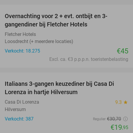
favorite_border
Overnachting voor 2 + evt. ontbijt en 3-
gangendiner bij Fletcher Hotels
Fletcher Hotels
Loosdrecht (+ meerdere locaties)
€45
Verkocht: 18.275
Excl. ca. €3 p.p.p.n. toeristenbelasting
favorite_border
Italiaans 3-gangen keuzediner bij Casa Di
35%
Lorenza in hartje Hilversum
Casa Di Lorenza
9.3
star
Hilversum
Verkocht: 387
€30
,70
Regulier
€19
,95