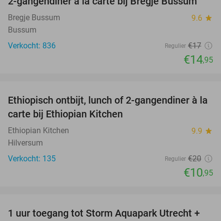
2-gangendiner à la carte bij Bregje Bussum
12%
Bregje Bussum
9.6
star
Bussum
Verkocht: 836
€17
Regulier
€14
,95
favorite_border
Ethiopisch ontbijt, lunch of 2-gangendiner à la
45%
carte bij Ethiopian Kitchen
Ethiopian Kitchen
9.9
star
Hilversum
Verkocht: 135
€20
Regulier
€10
,95
favorite_border
1 uur toegang tot Storm Aquapark Utrecht +
31%