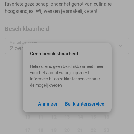
favoriete gezelschap, onder het genot van culinaire
hoogstandjes. Wij wensen je smakelijk eten!
Beschikbaarheid
Aantal personen:
2 personen
Geen beschikbaarheid
augustus 2026
Helaas, er is geen beschikbaarheid meer
voor het aantal waar je op zoekt.
Ma
Di
Wo
Do
Vr
Za
Zo
Informeer bij onze klantenservice naar
de mogelijkheden
1
2
3
Annuleer
4
5
Bel klantenservice
6
7
8
9
10
11
12
13
14
15
16
17
18
19
20
21
22
23