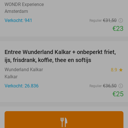
WONDR Experience
Amsterdam
Verkocht: 941
€31
,50
Regulier
€23
favorite_border
Entree Wunderland Kalkar + onbeperkt friet,
32%
ijs, frisdrank, koffie, thee en softijs
Wunderland Kalkar
8.9
star
Kalkar
Verkocht: 26.836
€36
,50
Regulier
€25