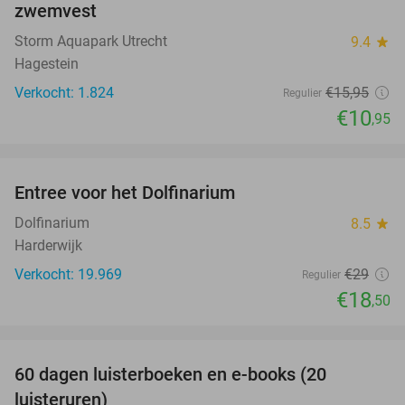
zwemvest
Storm Aquapark Utrecht
9.4
star
Hagestein
Verkocht: 1.824
€15
,95
Regulier
€10
,95
favorite_border
Entree voor het Dolfinarium
36%
Dolfinarium
8.5
star
Harderwijk
Verkocht: 19.969
€29
Regulier
€18
,50
favorite_border
100%
60 dagen luisterboeken en e-books (20
luisteruren)