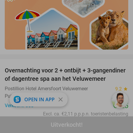
favorite_border
Overnachting voor 2 + ontbijt + 3-gangendiner
of dagentree spa aan het Veluwemeer
Postillion Hotel Amersfoort Veluwemeer
9.2
star
Putten
close
OPEN IN APP
€125
Verkocht: 365
Excl. ca. €2,11 p.p.p.n. toeristenbelasting
favorite_border
Uitverkocht!