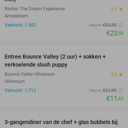
Barbie: The Dream Experience
9.2
star
Amsterdam
Verkocht: 1.582
€33
,50
Regulier
€23
,50
favorite_border
Entree Bounce Valley (2 uur) + sokken +
46%
verkoelende slush puppy
Bounce Valley Hilversum
9.4
star
Hilversum
Verkocht: 1.712
€21
,95
Regulier
€11
,95
favorite_border
3-gangendiner van de chef + glas bubbels bij
40%