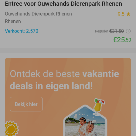
Entree voor Ouwehands Dierenpark Rhenen
19%
Ouwehands Dierenpark Rhenen
9.5
star
Rhenen
Verkocht: 2.570
€31
,50
Regulier
€25
,50
Ontdek de beste
vakantie
deals in eigen land
!
Bekijk hier