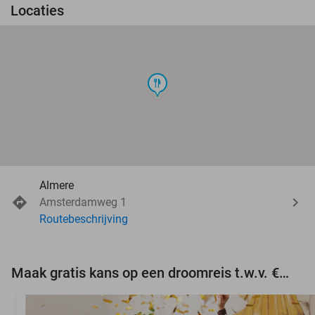
Locaties
food
Almere
Amsterdamweg 1
Routebeschrijving
Maak gratis kans op een droomreis t.w.v. €3.000!