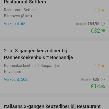
Restaurant Settlers
Restaurant Settlers
8.9
star
Bilthoven (8 km)
Verkocht: 65
€54
,95
Regulier
€32
,95
favorite_border
2- of 3-gangen keuzediner bij
32%
Pannenkoekenhuis ‘t Bospandje
Pannenkoekenhuis ‘t Bospandje
9.7
star
Hilversum
Verkocht: 502
€22
Regulier
€14
,95
favorite_border
Italiaans 3-gangen keuzediner bij Restaurant
33%