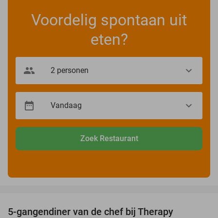
Voordelig spontaan uit
eten?
Zoek Restaurant
favorite_border
5-gangendiner van de chef bij Therapy
27%