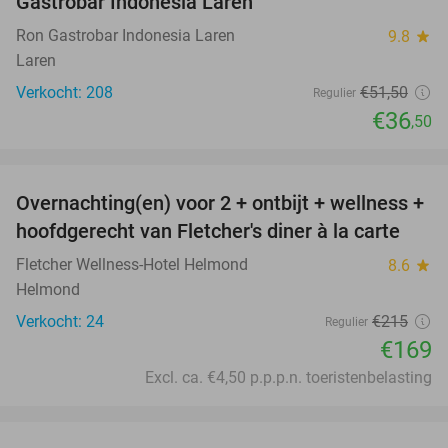
Gastrobar Indonesia Laren
Ron Gastrobar Indonesia Laren
9.8
star
Laren
Verkocht: 208
€51
,50
Regulier
€36
,50
favorite_border
Overnachting(en) voor 2 + ontbijt + wellness +
21%
hoofdgerecht van Fletcher's diner à la carte
Fletcher Wellness-Hotel Helmond
8.6
star
Helmond
Verkocht: 24
€215
Regulier
€169
Excl. ca. €4,50 p.p.p.n. toeristenbelasting
favorite_border