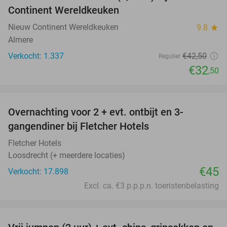
Continent Wereldkeuken
Nieuw Continent Wereldkeuken
9.8
star
Almere
Verkocht: 1.337
€42
,50
Regulier
€32
,50
favorite_border
Overnachting voor 2 + evt. ontbijt en 3-
gangendiner bij Fletcher Hotels
Fletcher Hotels
Loosdrecht (+ meerdere locaties)
€45
Verkocht: 17.898
Excl. ca. €3 p.p.p.n. toeristenbelasting
favorite_border