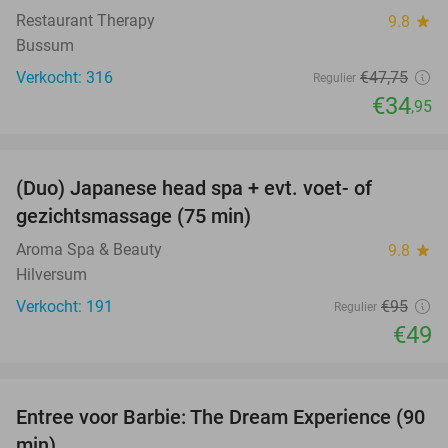
Restaurant Therapy
9.8
star
Bussum
Verkocht: 316
€47
,75
Regulier
€34
,95
favorite_border
(Duo) Japanese head spa + evt. voet- of
48%
gezichtsmassage (75 min)
Aroma Spa & Beauty
9.8
star
Hilversum
Verkocht: 191
€95
Regulier
€49
favorite_border
Entree voor Barbie: The Dream Experience (90
30%
min)