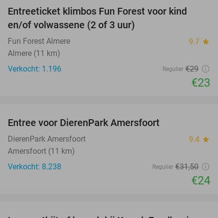
Entreeticket klimbos Fun Forest voor kind
21%
en/of volwassene (2 of 3 uur)
Fun Forest Almere
9.7
star
Almere (11 km)
Verkocht: 1.196
€29
Regulier
€23
favorite_border
Entree voor DierenPark Amersfoort
24%
DierenPark Amersfoort
9.4
star
Amersfoort (11 km)
Verkocht: 8.238
€31
,50
Regulier
€24
favorite_border