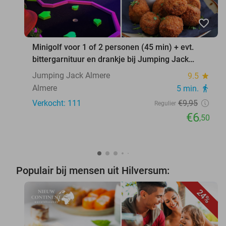
favorite_border
Minigolf voor 1 of 2 personen (45 min) + evt.
bittergarnituur en drankje bij Jumping Jack
Almere
Jumping Jack Almere
9.5
star
Almere
5 min.
directions_walk
Verkocht: 111
€9
,95
Regulier
€6
,50
Populair bij mensen uit Hilversum:
24%