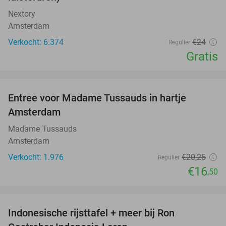
Nextory
Amsterdam
Verkocht: 6.374
€24
Regulier
Gratis
favorite_border
Entree voor Madame Tussauds in hartje
19%
Amsterdam
Madame Tussauds
Amsterdam
Verkocht: 1.976
€20
,25
Regulier
€16
,50
favorite_border
Indonesische rijsttafel + meer bij Ron
29%