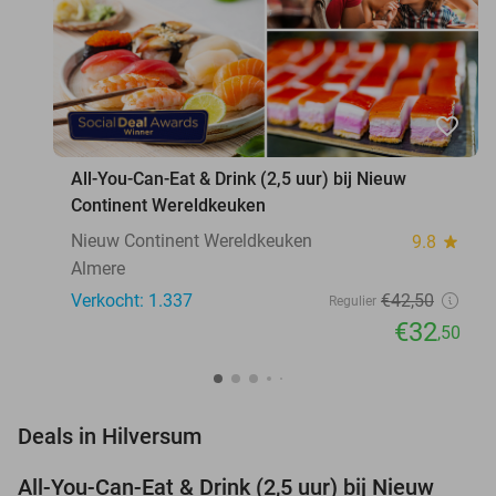
favorite_border
All-You-Can-Eat & Drink (2,5 uur) bij Nieuw
Continent Wereldkeuken
Nieuw Continent Wereldkeuken
9.8
star
Almere
Verkocht: 1.337
€42
,50
Regulier
€32
,50
favorite_border
Deals in Hilversum
All-You-Can-Eat & Drink (2,5 uur) bij Nieuw
24%