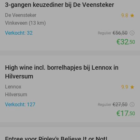
3-gangen keuzediner bij De Veensteker
42%
De Veensteker
9.8
star
Vinkeveen (13 km)
Verkocht: 32
€56
,50
Regulier
€32
,50
favorite_border
High wine incl. borrelhapjes bij Lennox in
36%
Hilversum
Lennox
9.9
star
Hilversum
Verkocht: 127
€27
,50
Regulier
€17
,50
favorite_border
Entree voor Ripley's Believe It or Not!