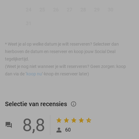
24
25
26
27
28
29
30
31
*
Weet je al op welke datum je wilt reserveren? Selecteer dan
hierboven de datum en reserveer en koop jouw Social Deal
tegelijkertijd.
(Weet je nog niet wanneer je wilt reserveren? Geen zorgen: koop
dan via de ‘
koop nu
’-knop én reserveer later)
Selectie van recensies
info_outlined
8,8
60