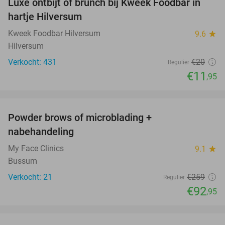
Luxe ontbijt of brunch bij Kweek Foodbar in
40%
hartje Hilversum
Kweek Foodbar Hilversum
9.6
star
Hilversum
Verkocht: 431
€20
Regulier
€11
,95
favorite_border
Powder brows of microblading +
64%
nabehandeling
My Face Clinics
9.1
star
Bussum
Verkocht: 21
€259
Regulier
€92
,95
favorite_border