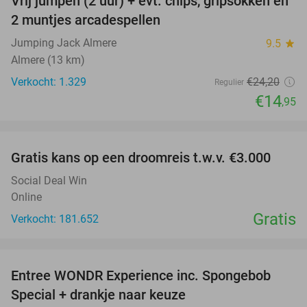
Vrij jumpen (2 uur) + evt. chips, gripsokken en
38%
2 muntjes arcadespellen
Jumping Jack Almere
9.5
star
Almere (13 km)
Verkocht: 1.329
€24
,20
Regulier
€14
,95
favorite_border
Gratis kans op een droomreis t.w.v. €3.000
Social Deal Win
Online
Gratis
Verkocht: 181.652
favorite_border
Entree WONDR Experience inc. Spongebob
27%
Special + drankje naar keuze