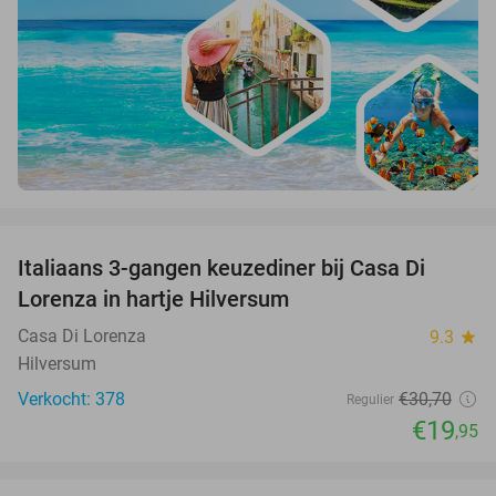
favorite_border
Italiaans 3-gangen keuzediner bij Casa Di
35%
Lorenza in hartje Hilversum
Casa Di Lorenza
9.3
star
Hilversum
Verkocht: 378
€30
,70
Regulier
€19
,95
favorite_border