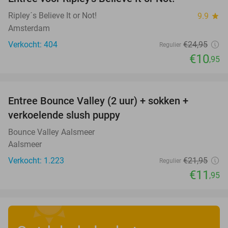
56%
Ripley´s Believe It or Not!
9.9
star
Amsterdam
Verkocht: 404
€24
,95
Regulier
€10
,95
favorite_border
Entree Bounce Valley (2 uur) + sokken +
46%
verkoelende slush puppy
Bounce Valley Aalsmeer
Aalsmeer
Verkocht: 1.223
€21
,95
Regulier
€11
,95